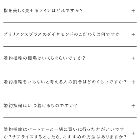
代表的かつ人気のデザインには、以下のようなものがあります。
・年齢を重ねても似合うリングを目指す
指を美しく見せるラインはどれですか？
流行に左右されないデザインであること、そして年齢を重ねた手にも
・「ソリティア」
似合う適度なボリュームがあることが理想的です。
S字やV字などを描く「ウェーブ」のデザインだと、より指が長く美しく
主役のダイヤモンド一石をシンプルに留めた最も王道のデザイン。ブ
見えやすいと言われています。
ブリリアンスプラスのダイヤモンドのこだわりは何ですか
リリアンスプラスでも不動の人気を誇ります。
・着用シーンを想像して選ぶ
日常的に身に着けたいのか、お出かけの時だけ身に着けたいのか
・国内有数の多彩なラインナップ
しかし、指を美しく見せるデザインはその人の手の骨格によって変わっ
・「サイドストーン」
で、適したデザインは変わってきます。普段使いの頻度が多ければ引っ
種類、品質、価格に至るまで、あらゆる価値観に合う多様なダイヤモン
婚約指輪の相場はいくらぐらいですか？
てきます。ぜひ、所要時間30秒のブリリアンスプラスオリジナル診断を
主役のダイヤモンドの横に小ぶりなメレダイヤモンドでアクセントを添
掛かりにくさに配慮されていたり、ダイヤモンドの大きさ自体も控えめ
ドをご用意しています。一般的な天然のラウンドシェイプだけでも3万
活用して、ご自身にぴったりのラインを探してみてください。
えたデザイン。愛らしい雰囲気が楽しめます。
な方が、扱いやすく活躍の頻度も高まるかもしれません。
2026年に発表された全国調査（※）によると婚約指輪の相場は全国
個以上。選択肢が多いからこそ、お一人おひとりに最適なご提案がで
平均で約43.8万円。30〜40万円未満の範囲で選ぶカップルが18.7%
婚約指輪をいらないと考える人の割合はどのくらいですか？
きます。
・「ヘイロー」
・何を重要視するか明確にする
婚約指輪診断を試してみる
と最も多く、20〜30万円未満、10〜20万円未満が続きます。
主役のダイヤモンドの輪郭をメレダイヤモンドで取り囲んだデザイン。
デザインで譲れないポイント、ダイヤモンドの品質で大切にしたいこと
2026年に発表された全国調査（※）によると、婚約記念品を贈られた
※データ出典：結婚マーケット調査2025
・業界の当たり前にとらわれない適正価格と透明性
華やかなデザインをお好みの方から非常に人気です。
などがはっきりするほど、理想の婚約指輪が探しやすくなります。
人は67.1%。そのうち婚約指輪を贈られた人は67.9%と、全体の約5割
婚約指輪はいつ着けるものですか？
流通の上流からの仕入れ、余分な在庫を持たない取り組みなどで、従
が婚約指輪を購入しなかったようです。
ブリリアンスプラスでは適正価格を心がけているため、一般的な相場
来のマージンの大半をカットし、ダイヤモンドの適正価格を実現。一石
さらに、指に沿うアームの部分はまっすぐなストレートの形状が、素材
とはいえたくさんの選択肢の中から、たった一つのリングを選ぶのは
贈られたその日から、お好みのタイミングで着け始めて問題ありませ
と同程度のご予算でより高品質なダイヤモンドをお選びいただくこと
ごとの価格・品質情報もすべて公開しています。
はプラチナがよく選ばれています。
簡単ではありません。決め方に悩んだら遠慮せずプロに相談してアド
ん。
婚約指輪はパートナーと一緒に買いに行った方がいいです
婚約指輪は結婚するために必須のものではありませんが、中には「昔
も可能です。
バイスを受けてみてください。より後悔のない婚約指輪選びにつなが
か？サプライズするとしたら、おすすめの方法はありますか？
から憧れがあったがパートナーに遠慮して欲しいと言い出せなかっ
・婚約指輪に留める一石を自分で選べる