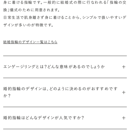
身に着ける指輪です。一般的に結婚式の際に行なわれる「指輪の交
換」儀式のために用意されます。
日常生活で肌身離さず身に着けることから、シンプルで扱いやすいデ
ザインが多いのが特徴です。
結婚指輪のデザイン一覧はこちら
エンゲージリングとは？どんな意味があるのでしょうか
ブライダルリングには婚約指輪と結婚指輪がありますが「エンゲージ
リング」は婚約指輪の別名です。
婚約指輪のデザインは、どのように決めるのがおすすめです
か？
「エンゲージリング」は実は和製英語。英語ではEngagement
婚約指輪の決め方としては、以下の3つを意識するのがおすすめで
Ring（エンゲージメントリング）と呼ばれます。
す。
婚約指輪はどんなデザインが人気ですか？