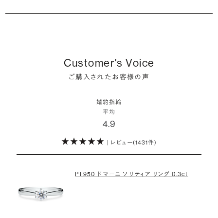
るはずです。
婚約指輪の人気デザインランキングを見る
婚約指輪は婚約期間中だけでなく、結婚後も活躍するジュエリーで
た」というケースもあります。
ダイヤモンド供給元のデータと直接繋がる独自の検索画面で、品質を
詳しくはこちら
確かに、最近は「お相手の好きなデザインを確実に選べる」という理由
す。使い方に決まりはありませんが、身内やお友達、知人の結婚式やパ
細かく設定し検索が可能です。限られた候補から選ぶのではなく、ま
婚約指輪のおすすめの選び方を詳しく
で、お二人で来店されるケースが一般的になってきています。
ーティなどの特別なシーンはもちろん、日常の場面でも身に着けると
また、婚約記念品を贈った方のうち26.2%が婚約ネックレスを選ぶな
だ誰も触れていないダイヤモンドから、品質も価格も納得するあなた
普段使いしやすいデザインの選び方を詳しく
いう方が増えています。
ど、近年は婚約指輪以外のジュエリーの選択肢にも注目が集まってい
だけの一石を探し婚約指輪をオーダーしていただけます。
しかし、サプライズで贈り贈られるのも、やはり素敵な経験。ブリリアン
ます。
Customer's Voice
スプラスではサプライズでもお相手のご希望を叶えられるよう、ダイヤ
・鑑定書が付属
詳しくはこちら
ご購入されたお客様の声
モンドをサプライズで贈りデザインは後から二人で選ぶ『ダイヤモンド
お相手の気持ちに寄り添いながら、お二人にとって後悔のない選択を
婚約指輪用のすべてのダイヤモンドに、国内外の信頼性の高い鑑定
でプロポーズ』というサービスもご用意しています。
検討していただければと思います。
機関が発行した鑑定書が付き、品質が保証されます。
婚約指輪
※データ出典：結婚マーケット調査2025
平均
ぜひお二人らしいスタイルを見つけてみてください。
4.9
・メレダイヤモンドまでブライダル品質
婚約指輪にさらなる華やかさを添える小ぶりなダイヤモンドも、一般的
| レビュー(1431件)
詳しくはこちら
にブライダルで使われる品質以上のもののみを厳選して使用していま
す。輝きの違いをお楽しみください。
PT950 ドマーニ ソリティア リング 0.3ct
わたしたちのダイヤモンドについて