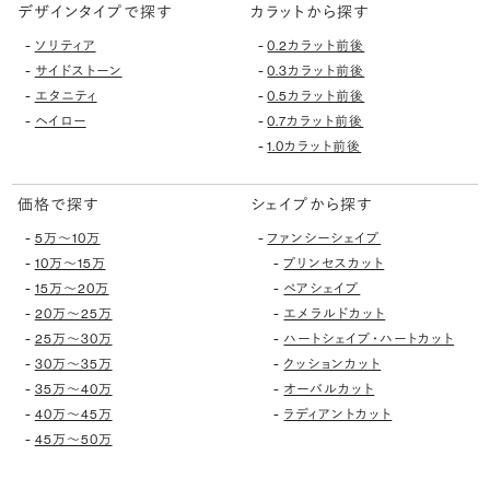
デザインタイプで探す
カラットから探す
-
-
ソリティア
0.2カラット前後
-
-
サイドストーン
0.3カラット前後
-
-
エタニティ
0.5カラット前後
-
-
ヘイロー
0.7カラット前後
-
1.0カラット前後
価格で探す
シェイプから探す
-
-
5万〜10万
ファンシーシェイプ
-
-
10万〜15万
プリンセスカット
-
-
15万〜20万
ペアシェイプ
-
-
20万〜25万
エメラルドカット
-
-
25万〜30万
ハートシェイプ・ハートカット
-
-
30万〜35万
クッションカット
-
-
35万〜40万
オーバルカット
-
-
40万〜45万
ラディアントカット
-
45万〜50万