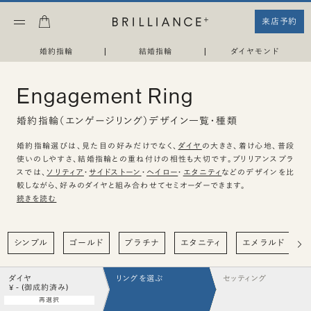
来店予約
婚約指輪
|
結婚指輪
|
ダイヤモンド
Engagement Ring
婚約指輪（エンゲージリング）デザイン一覧・種類
婚約指輪選びは、見た目の好みだけでなく、
ダイヤ
の大きさ、着け心地、普段
使いのしやすさ、結婚指輪との重ね付けの相性も大切です。ブリリアンスプラ
スでは、
ソリティア
・
サイドストーン
・
ヘイロー
・
エタニティ
などのデザインを比
較しながら、好みのダイヤと組み合わせてセミオーダーできます。
続きを読む
シンプル
ゴールド
プラチナ
エタニティ
エメラルド
ダイヤ
リングを選ぶ
セッティング
¥ - (御成約済み)
再選択