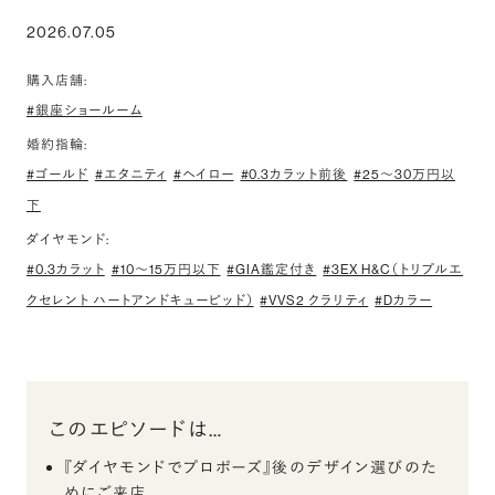
2026.07.05
購入店舗:
#銀座ショールーム
婚約指輪:
#ゴールド
#エタニティ
#ヘイロー
#0.3カラット前後
#25〜30万円以
下
ダイヤモンド:
#0.3カラット
#10〜15万円以下
#GIA鑑定付き
#3EX H&C（トリプルエ
クセレント ハートアンドキューピッド）
#VVS2 クラリティ
#Dカラー
このエピソードは…
『ダイヤモンドでプロポーズ』後のデザイン選びのた
めにご来店