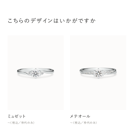
こちらのデザインはいかがですか
ス
〜（
ミュゼット
メテオール
〜（税込／枠代のみ）
〜（税込／枠代のみ）