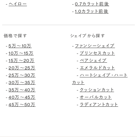
-
ヘイロー
-
0.7カラット前後
-
1.0カラット前後
価格で探す
シェイプから探す
-
5万〜10万
-
ファンシーシェイプ
-
10万〜15万
-
プリンセスカット
-
15万〜20万
-
ペアシェイプ
-
20万〜25万
-
エメラルドカット
-
25万〜30万
-
ハートシェイプ・ハート
-
30万〜35万
カット
-
35万〜40万
-
クッションカット
-
40万〜45万
-
オーバルカット
-
45万〜50万
-
ラディアントカット