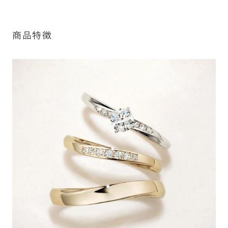
細は「商品仕様」欄をご確認ください）。
詳しく見る
※最大・最小サイズを超えたお直しが難し
商品特徴
いデザインがございます。詳細はお問い合
わせください
アフターサービス詳細
シークレットストーン：指輪の内側に留める宝石のこ
と
指輪の内側に、誕生石やピンクダイヤモンドなど、お好みの
宝石を選んでセッティングすることができます。ショッピング
カート画面で、お好みの宝石をお選びください (有料)。
詳しく見る