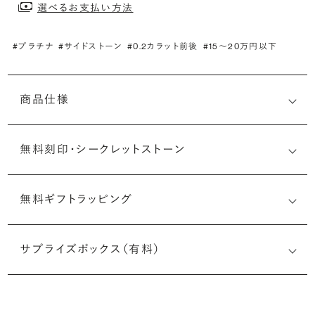
選べるお支払い方法
#プラチナ
#サイドストーン
#0.2カラット前後
#15〜20万円以下
商品仕様
無料刻印・
シークレットストーン
無料ギフトラッピング
刻印メッセージ：アルファベット6文字まで刻印可能
婚約指輪の内側にお二人のイニシャルや記念日を無料で刻
サプライズボックス（有料）
印することができます。注文前だけでなく購入後の刻印も、
リングに初めて施す初回の刻印は、無料にて承ります（デザ
インによって刻印可能な文字数が異なる場合があります。詳