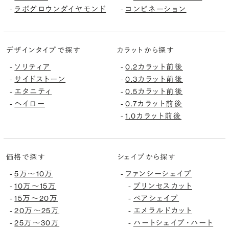
ラボグロウンダイヤモンド
コンビネーション
-
-
デザインタイプで探す
カラットから探す
ソリティア
0.2カラット前後
-
-
サイドストーン
0.3カラット前後
-
-
エタニティ
0.5カラット前後
-
-
ヘイロー
0.7カラット前後
-
-
1.0カラット前後
-
価格で探す
シェイプから探す
5万〜10万
ファンシーシェイプ
-
-
10万〜15万
プリンセスカット
-
-
15万〜20万
ペアシェイプ
-
-
20万〜25万
エメラルドカット
-
-
25万〜30万
ハートシェイプ・ハート
-
-