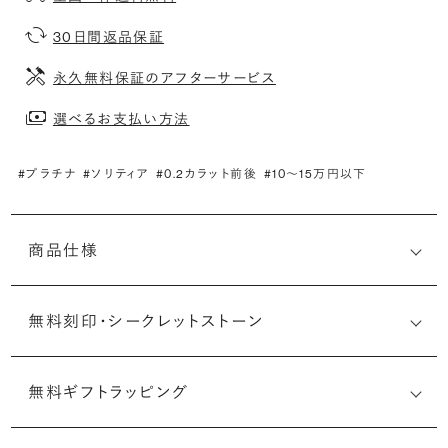
30日間返品保証
永久無料保証のアフターサービス
選べるお支払い方法
#プラチナ
#ソリティア
#0.2カラット前後
#10〜15万円以下
商品仕様
無料刻印・
シークレットストーン
無料ギフトラッピング
刻印メッセージ：アルファベット6文字まで刻印可能
婚約指輪の内側にお二人のイニシャルや記念日を無料で刻