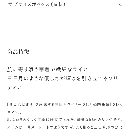
サプライズボックス（有料）
印することができます。注文前だけでなく購入後の刻印も、
リングに初めて施す初回の刻印は、無料にて承ります（デザ
インによって刻印可能な文字数が異なる場合があります。詳
※最大・最小サイズを超えたお直しが難し
細は「商品仕様」欄をご確認ください）。
いデザインがございます。詳細はお問い合
わせください
詳しく見る
アフターサービス詳細
商品特徴
シークレットストーン：指輪の内側に留める宝石のこ
肌に寄り添う華奢で繊細なライン
と
三日月のような優しさが輝きを引き立てるソリ
ティア
指輪の内側に、誕生石やピンクダイヤモンドなど、お好みの
宝石を選んでセッティングすることができます。ショッピング
カート画面で、お好みの宝石をお選びください (有料)。
「新たな始まり」を意味する三日月をイメージした婚約指輪『クレッ
セント』。
詳しく見る
肌に寄り添うよう丁寧に仕立てられた、華奢な印象のリングです。
アームは一見ストレートのようですが、よく見ると三日月形のひね