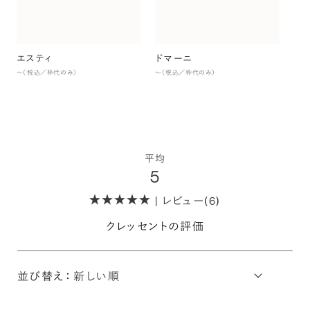
〜（
エスティ
ドマーニ
〜（税込／枠代のみ）
〜（税込／枠代のみ）
平均
5
| レビュー(6)
クレッセントの評価
並び替え：