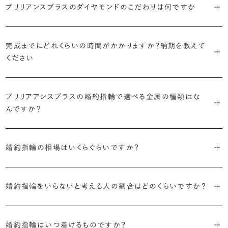
で、適したデザインは変わってきます。普段使いの頻度が多ければ引っ
ブリリアンスプラスのダイヤモンドのこだわりは何ですか
ブリリアンスプラスではすべての婚約指輪をリングデザインとダイヤ
より洋服への引っかかりへの心配を少なくしたい場合は、爪を使わず
掛かりにくさに配慮されていたり、ダイヤモンドの大きさ自体も控えめ
ブリリアンスプラスでは70種類以上のデザインからお好みの1本をお
モンドを自由に組み合わせる、オーダーメイドでお作りしています。
地金でダイヤモンドを包み込むように留める「覆輪留め」もおすすめ
な方が、扱いやすく活躍の頻度も高まるかもしれません。
選びいただけます。
・国内有数の多彩なラインナップ
30,000個以上のダイヤモンドの中からお好みの1石を選び、70種類
です。
完成までにどれくらいの時間がかかりますか？納期を教えて
種類、品質、価格に至るまで、あらゆる価値観に合う多様なダイヤモン
以上のデザインと組み合わせて、世界に一つの婚約指輪を製作できま
・何を重要視するか明確にする
ください
ドをご用意しています。一般的な天然のラウンドシェイプだけでも3万
す。
迷った場合はショールームでジュエリーコンサルタントにぜひご相談
デザインで譲れないポイント、ダイヤモンドの品質で大切にしたいこと
個以上。選択肢が多いからこそ、お一人おひとりに最適なご提案がで
ください。お好みやライフスタイルを丁寧にヒアリングしながら、たくさ
などがはっきりするほど、理想の婚約指輪が探しやすくなります。
ブリリアンスプラスの婚約指輪は、ご注文ごとに熟練の宝飾職人が一
きます。
・誠実で透明性の高い価格設定
ん身に着けたいと思えるとっておきのデザインをご提案いたします。
ブリリアアンスプラスの婚約指輪で選べる金属の種類はな
つひとつ心をこめてお作りいたします。基本の納期は4週間前後、素材
ジュエリーの購入は初めてというお客様も多いからこそ、より安心して
迷った場合はショールームでジュエリーコンサルタントにご相談いた
んですか？
やデザインによって5週間ほどお日にちを頂戴する場合がございます。
・業界の当たり前にとらわれない適正価格と透明性
お選びいただくために。在庫を持たない、店舗を過剰に設けないな
だければ、お好みやライフスタイルに合ったデザインをご提案いたし
流通の上流からの仕入れ、余分な在庫を持たない取り組みなどで、従
ど、コストをカットすることで適正価格を実現しています。また、ご用意
ます。
婚約指輪の素材はプラチナ（Pt950）、ゴールド（K18）、プラチナとゴ
詳しくは各デザインの詳細ページをご確認いただくか、ショールームま
来のマージンの大半をカットし、ダイヤモンドの適正価格を実現。一石
しているすべてのデザインとダイヤモンドの価格をサイト上で公開して
婚約指輪の相場はいくらぐらいですか？
ールドを組み合わせたコンビネーションからお選びいただけます。ゴ
でお問い合わせください。
ごとの価格・品質情報もすべて公開しています。
います。
ールドは、イエローゴールド・ピンクゴールド・シャンパンゴールドのご
婚約指輪のおすすめの選び方を詳しく
2026年に発表された全国調査（※）によると婚約指輪の相場は全国
用意がございます。
普段使いしやすいデザインの選び方を詳しく
・婚約指輪に留める一石を自分で選べる
・すべてのダイヤモンドに鑑定書が付属
婚約指輪をいらないと考える人の割合はどのくらいですか？
平均で約43.8万円。30〜40万円未満の範囲で選ぶカップルが18.7%
ダイヤモンド供給元のデータと直接繋がる独自の検索画面で、品質を
婚約指輪の中央にお留めするダイヤモンドには、国内外の最大手鑑
と最も多く、20〜30万円未満、10〜20万円未満が続きます。
デザインによって対応する素材が変わりますので、詳しくは各デザイン
細かく設定し検索が可能です。限られた候補から選ぶのではなく、ま
定機関が発行する信頼性の高い鑑定書が付属いたします。
2026年に発表された全国調査（※）によると、婚約記念品を贈られた
※データ出典：結婚マーケット調査2025
の詳細ページをご覧ください。
だ誰も触れていないダイヤモンドから、品質も価格も納得するあなた
婚約指輪はいつ着けるものですか？
人は67.1%。そのうち婚約指輪を贈られた人は67.9%と、全体の約5