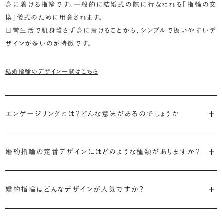
身に着ける指輪です。一般的に結婚式の際に行なわれる「指輪の交
換」儀式のために用意されます。
日常生活で肌身離さず身に着けることから、シンプルで扱いやすいデ
ザインが多いのが特徴です。
結婚指輪のデザイン一覧はこちら
エンゲージリングとは？どんな意味があるのでしょうか
ブライダルリングには婚約指輪と結婚指輪がありますが「エンゲージ
婚約指輪の定番デザインにはどのような種類がありますか？
リング」は婚約指輪の別名です。
婚約指輪のデザインは、大きく5つに分かれます。
「エンゲージリング」は実は和製英語。英語ではEngagement
婚約指輪はどんなデザインが人気ですか？
Ring（エンゲージメントリング）と呼ばれます。
・「ソリティア」
最もよく選ばれているデザインは、主役のダイヤモンド一石をシンプル
主役のダイヤモンド一石をシンプルに留めた最も王道のデザイン。ブ