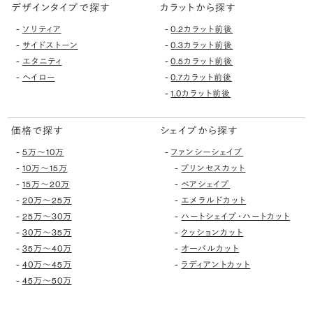
デザインタイプで探す
カラットから探す
-
-
ソリティア
0.2カラット前後
-
-
サイドストーン
0.3カラット前後
-
-
エタニティ
0.5カラット前後
-
-
ヘイロー
0.7カラット前後
-
1.0カラット前後
価格で探す
シェイプから探す
-
-
5万〜10万
ファンシーシェイプ
-
-
10万〜15万
プリンセスカット
-
-
15万〜20万
ペアシェイプ
-
-
20万〜25万
エメラルドカット
-
-
25万〜30万
ハートシェイプ・ハートカット
-
-
30万〜35万
クッションカット
-
-
35万〜40万
オーバルカット
-
-
40万〜45万
ラディアントカット
-
45万〜50万