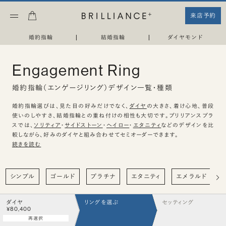
来店予約
婚約指輪
|
結婚指輪
|
ダイヤモンド
Engagement Ring
婚約指輪（エンゲージリング）デザイン一覧・種類
婚約指輪選びは、見た目の好みだけでなく、
ダイヤ
の大きさ、着け心地、普段
使いのしやすさ、結婚指輪との重ね付けの相性も大切です。ブリリアンスプラ
スでは、
ソリティア
・
サイドストーン
・
ヘイロー
・
エタニティ
などのデザインを比
較しながら、好みのダイヤと組み合わせてセミオーダーできます。
続きを読む
シンプル
ゴールド
プラチナ
エタニティ
エメラルド
ダイヤ
リングを選ぶ
セッティング
¥80,400
再選択