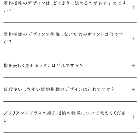
婚約指輪のデザインは、どのように決めるのがおすすめです
に留めた王道のデザイン「ソリティア」です。
リリアンスプラスでも不動の人気を誇ります。
か？
さらに、指に沿うアームの部分はまっすぐなストレートの形状が、素材
・「サイドストーン」
婚約指輪の決め方としては、以下の4つを意識するのがおすすめで
はプラチナがよく選ばれています。
主役のダイヤモンドの横に小ぶりなメレダイヤモンドでアクセントを添
婚約指輪のデザインで後悔しないためのポイントは何です
す。
えたデザイン。愛らしい雰囲気が楽しめます。
か？
婚約指輪の人気デザインランキングを見る
・順番に絞り込んでみる
・「エタニティ」
3つのポイントがあります。
まずはデザインの種類（ソリティア／サイドストーン／エタニティ等）を
リングに沿ってダイヤモンドが並ぶ華やかなデザイン。“永遠”を意味す
指を美しく見せるラインはどれですか？
絞り、次にアームのフォルム（ストレート／ウェーブ／V字）と素材（プ
るという点でも人気があります。
1つ目は結婚指輪との重ね付けを想定してデザインを選ぶこと、2つ目
ラチナ／ゴールド）を選ぶ流れがスムーズです。
S字やV字などを描く「ウェーブ」のデザインだと、より指が長く美しく
はライフスタイルに合った普段使いのしやすさを確認すること、3つ目
・「パヴェ」
普段使いしやすい婚約指輪のデザインはどれですか？
見えやすいと言われています。
は実物を指に着けて見え方を確かめることです。
・年齢を重ねても似合うリングを目指す
リングに小粒のダイヤモンドを敷き詰めた豪華で存在感あるデザイ
流行に左右されないデザインであること、そして年齢を重ねた手にも
ン。手元にしっかりと存在感を添えてくれます。
ダイヤモンドを留める爪の高さを低めにすることで、日常使いしやすく
しかし、指を美しく見せるデザインはその人の手の骨格によって変わっ
ブリリアンスプラスのショールームでは、すべてのデザインを、心ゆく
似合う適度なボリュームがあることが理想的です。
プリリアンスプラスの婚約指輪の特徴について教えてくださ
なります。ブリリアンスプラスでは、普段の生活の中でも婚約指輪を楽
てきます。ぜひ、所要時間30秒のブリリアンスプラスオリジナル診断を
までじっくりと試着していただけます。
・「ヘイロー」
い
しく身に着けていただけるよう、全てのデザインが高さを抑えて作られ
活用して、ご自身にぴったりのラインを探してみてください。
・着用シーンを想像して選ぶ
主役のダイヤモンドの輪郭をメレダイヤモンドで取り囲んだデザイン。
ています。
日常的に身に着けたいのか、お出かけの時だけ身に着けたいのか
ショールームで婚約指輪を試着する
華やかなデザインをお好みの方から非常に人気です。
・自分で組み合わせるオーダーメイド
婚約指輪診断を試してみる