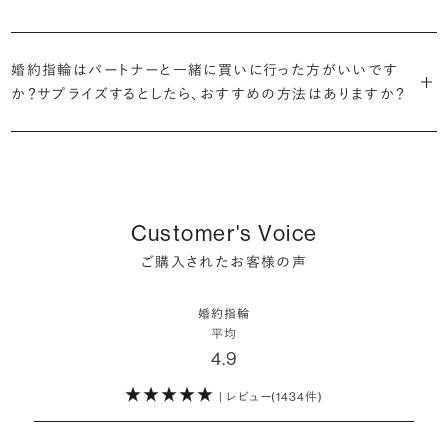
だけの一石を探し婚約指輪をオーダーしていただけます。
・充実したアフターサービス
割が婚約指輪を購入しなかったようです。
ブリリアンスプラスでは適正価格を心がけているため、一般的な相場
プラチナの婚約指輪
一般的に利用頻度が高い、リングのサイズ直しや表面の仕上げ直しな
贈られたその日から、お好みのタイミングで着け始めて問題ありませ
と同程度のご予算でより高品質なダイヤモンドをお選びいただくこと
・鑑定書が付属
どのメンテナンスについては全て永久「無料」保証。その他、万が一に
イエローゴールドの婚約指輪
婚約指輪はパートナーと一緒に買いに行った方がいいです
ん。
婚約指輪は結婚するために必須のものではありませんが、中には「昔
も可能です。
婚約指輪用のすべてのダイヤモンドに、国内外の信頼性の高い鑑定
備えたアフターサービスも永久保証で対応しております。
ピンクゴールドの婚約指輪
か？サプライズするとしたら、おすすめの方法はありますか？
から憧れがあったがパートナーに遠慮して欲しいと言い出せなかっ
機関が発行した鑑定書が付き、品質が保証されます。
シャンパンゴールドの婚約指輪
婚約指輪は婚約期間中だけでなく、結婚後も活躍するジュエリーで
た」というケースもあります。
詳しくはこちら
確かに、最近は「お相手の好きなデザインを確実に選べる」という理由
す。使い方に決まりはありませんが、身内やお友達、知人の結婚式やパ
コンビネーションの婚約指輪
・メレダイヤモンドまでブライダル品質
で、お二人で来店されるケースが一般的になってきています。
ーティなどの特別なシーンはもちろん、日常の場面でも身に着けると
また、婚約記念品を贈った方のうち26.2%が婚約ネックレスを選ぶな
婚約指輪にさらなる華やかさを添える小ぶりなダイヤモンドも、一般的
いう方が増えています。
ど、近年は婚約指輪以外のジュエリーの選択肢にも注目が集まってい
にブライダルで使われる品質以上のもののみを厳選して使用していま
しかし、サプライズで贈り贈られるのも、やはり素敵な経験。ブリリアン
Customer's Voice
ます。
す。輝きの違いをお楽しみください。
スプラスではサプライズでもお相手のご希望を叶えられるよう、ダイヤ
詳しくはこちら
ご購入されたお客様の声
モンドをサプライズで贈りデザインは後から二人で選ぶ『ダイヤモンド
お相手の気持ちに寄り添いながら、お二人にとって後悔のない選択を
わたしたちのダイヤモンドについて
でプロポーズ』というサービスもご用意しています。
検討していただければと思います。
婚約指輪
※データ出典：結婚マーケット調査2025
平均
ぜひお二人らしいスタイルを見つけてみてください。
4.9
| レビュー(1434件)
詳しくはこちら