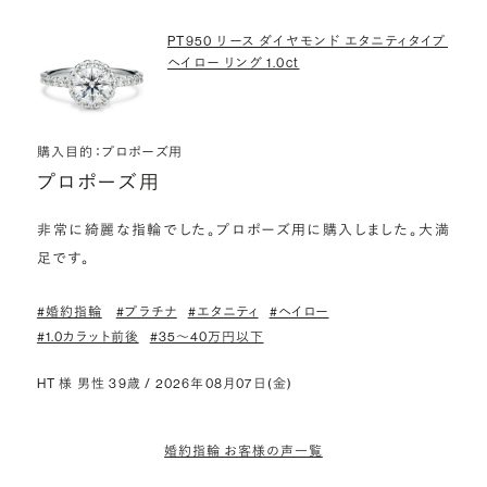
PT950 リース ダイヤモンド エタニティタイプ
ヘイロー リング 1.0ct
購入目的：プロポーズ用
プロポーズ用
非常に綺麗な指輪でした。プロポーズ用に購入しました。大満
足です。
#婚約指輪
#プラチナ
#エタニティ
#ヘイロー
#1.0カラット前後
#35〜40万円以下
HT 様 男性 39歳 / 2026年08月07日(金)
婚約指輪 お客様の声一覧