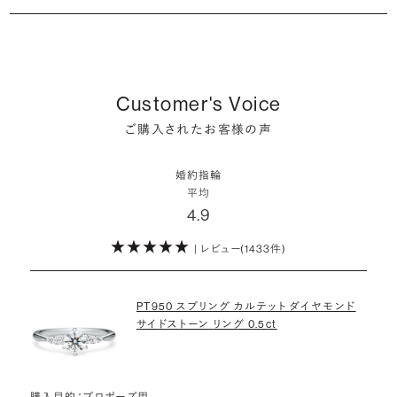
シャンパンゴールドの婚約指輪
婚約指輪は婚約期間中だけでなく、結婚後も活躍するジュエリーで
た」というケースもあります。
詳しくはこちら
確かに、最近は「お相手の好きなデザインを確実に選べる」という理由
す。使い方に決まりはありませんが、身内やお友達、知人の結婚式やパ
コンビネーションの婚約指輪
・メレダイヤモンドまでブライダル品質
で、お二人で来店されるケースが一般的になってきています。
ーティなどの特別なシーンはもちろん、日常の場面でも身に着けると
また、婚約記念品を贈った方のうち26.2%が婚約ネックレスを選ぶな
婚約指輪にさらなる華やかさを添える小ぶりなダイヤモンドも、一般的
いう方が増えています。
ど、近年は婚約指輪以外のジュエリーの選択肢にも注目が集まってい
にブライダルで使われる品質以上のもののみを厳選して使用していま
しかし、サプライズで贈り贈られるのも、やはり素敵な経験。ブリリアン
Customer's Voice
ます。
す。輝きの違いをお楽しみください。
スプラスではサプライズでもお相手のご希望を叶えられるよう、ダイヤ
詳しくはこちら
ご購入されたお客様の声
モンドをサプライズで贈りデザインは後から二人で選ぶ『ダイヤモンド
お相手の気持ちに寄り添いながら、お二人にとって後悔のない選択を
わたしたちのダイヤモンドについて
でプロポーズ』というサービスもご用意しています。
検討していただければと思います。
婚約指輪
※データ出典：結婚マーケット調査2025
平均
ぜひお二人らしいスタイルを見つけてみてください。
4.9
| レビュー(1433件)
詳しくはこちら
PT950 スプリング カルテット ダイヤモンド
サイドストーン リング 0.5ct
購入目的：プロポーズ用