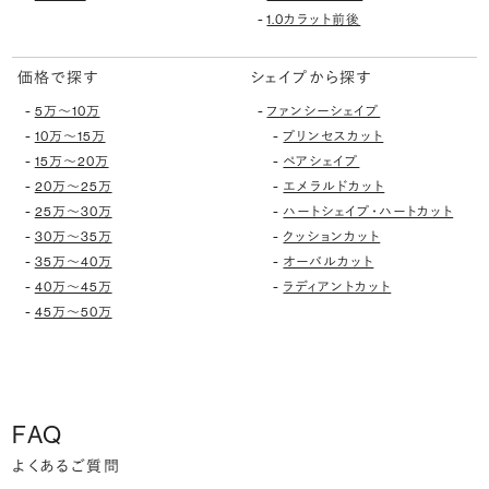
-
1.0カラット前後
価格で探す
シェイプから探す
-
-
5万〜10万
ファンシーシェイプ
-
-
10万〜15万
プリンセスカット
-
-
15万〜20万
ペアシェイプ
-
-
20万〜25万
エメラルドカット
-
-
25万〜30万
ハートシェイプ・ハートカット
-
-
30万〜35万
クッションカット
-
-
35万〜40万
オーバルカット
-
-
40万〜45万
ラディアントカット
-
45万〜50万
FAQ
よくあるご質問