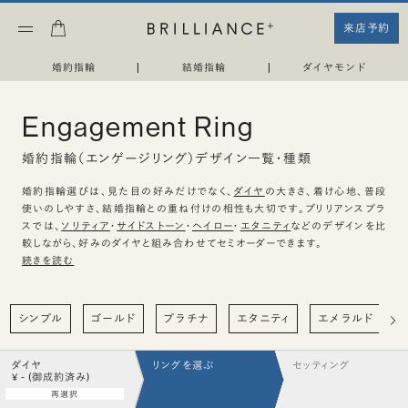
来店予約
婚約指輪
|
結婚指輪
|
ダイヤモンド
Engagement Ring
婚約指輪（エンゲージリング）デザイン一覧・種類
婚約指輪選びは、見た目の好みだけでなく、
ダイヤ
の大きさ、着け心地、普段
使いのしやすさ、結婚指輪との重ね付けの相性も大切です。ブリリアンスプラ
スでは、
ソリティア
・
サイドストーン
・
ヘイロー
・
エタニティ
などのデザインを比
較しながら、好みのダイヤと組み合わせてセミオーダーできます。
続きを読む
シンプル
ゴールド
プラチナ
エタニティ
エメラルド
ダイヤ
リングを選ぶ
セッティング
¥ - (御成約済み)
再選択