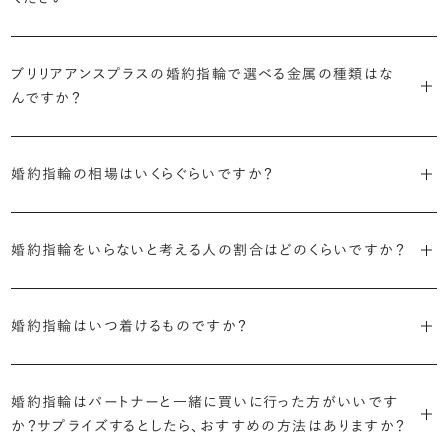
ドをご用意しています。一般的な天然のラウンドシェイプだけでも3万
す。
迷った場合はショールームでジュエリーコンサルタントにぜひご相談
デザインで譲れないポイント、ダイヤモンドの品質で大切にしたいこと
個以上。選択肢が多いからこそ、お一人おひとりに最適なご提案がで
ください。お好みやライフスタイルを丁寧にヒアリングしながら、たくさ
などがはっきりするほど、理想の婚約指輪が探しやすくなります。
ブリリアンスプラスの婚約指輪は、ご注文ごとに熟練の宝飾職人が一
きます。
・誠実で透明性の高い価格設定
ん身に着けたいと思えるとっておきのデザインをご提案いたします。
ブリリアアンスプラスの婚約指輪で選べる金属の種類はな
つひとつ心をこめてお作りいたします。基本の納期は4週間前後、素材
ジュエリーの購入は初めてというお客様も多いからこそ、より安心して
迷った場合はショールームでジュエリーコンサルタントにご相談いた
んですか？
やデザインによって5週間ほどお日にちを頂戴する場合がございます。
・業界の当たり前にとらわれない適正価格と透明性
お選びいただくために。在庫を持たない、店舗を過剰に設けないな
だければ、お好みやライフスタイルに合ったデザインをご提案いたし
流通の上流からの仕入れ、余分な在庫を持たない取り組みなどで、従
ど、コストをカットすることで適正価格を実現しています。また、ご用意
ます。
婚約指輪の素材はプラチナ（Pt950）、ゴールド（K18）、プラチナとゴ
詳しくは各デザインの詳細ページをご確認いただくか、ショールームま
来のマージンの大半をカットし、ダイヤモンドの適正価格を実現。一石
しているすべてのデザインとダイヤモンドの価格をサイト上で公開して
婚約指輪の相場はいくらぐらいですか？
ールドを組み合わせたコンビネーションからお選びいただけます。ゴ
でお問い合わせください。
ごとの価格・品質情報もすべて公開しています。
います。
ールドは、イエローゴールド・ピンクゴールド・シャンパンゴールドのご
婚約指輪のおすすめの選び方を詳しく
2026年に発表された全国調査（※）によると婚約指輪の相場は全国
用意がございます。
普段使いしやすいデザインの選び方を詳しく
・婚約指輪に留める一石を自分で選べる
・すべてのダイヤモンドに鑑定書が付属
婚約指輪をいらないと考える人の割合はどのくらいですか？
平均で約43.8万円。30〜40万円未満の範囲で選ぶカップルが18.7%
ダイヤモンド供給元のデータと直接繋がる独自の検索画面で、品質を
婚約指輪の中央にお留めするダイヤモンドには、国内外の最大手鑑
と最も多く、20〜30万円未満、10〜20万円未満が続きます。
デザインによって対応する素材が変わりますので、詳しくは各デザイン
細かく設定し検索が可能です。限られた候補から選ぶのではなく、ま
定機関が発行する信頼性の高い鑑定書が付属いたします。
2026年に発表された全国調査（※）によると、婚約記念品を贈られた
※データ出典：結婚マーケット調査2025
の詳細ページをご覧ください。
だ誰も触れていないダイヤモンドから、品質も価格も納得するあなた
婚約指輪はいつ着けるものですか？
人は67.1%。そのうち婚約指輪を贈られた人は67.9%と、全体の約5
だけの一石を探し婚約指輪をオーダーしていただけます。
・充実したアフターサービス
割が婚約指輪を購入しなかったようです。
ブリリアンスプラスでは適正価格を心がけているため、一般的な相場
プラチナの婚約指輪
一般的に利用頻度が高い、リングのサイズ直しや表面の仕上げ直しな
贈られたその日から、お好みのタイミングで着け始めて問題ありませ
と同程度のご予算でより高品質なダイヤモンドをお選びいただくこと
・鑑定書が付属
どのメンテナンスについては全て永久「無料」保証。その他、万が一に
イエローゴールドの婚約指輪
婚約指輪はパートナーと一緒に買いに行った方がいいです
ん。
婚約指輪は結婚するために必須のものではありませんが、中には「昔
も可能です。
婚約指輪用のすべてのダイヤモンドに、国内外の信頼性の高い鑑定
備えたアフターサービスも永久保証で対応しております。
ピンクゴールドの婚約指輪
か？サプライズするとしたら、おすすめの方法はありますか？
から憧れがあったがパートナーに遠慮して欲しいと言い出せなかっ
機関が発行した鑑定書が付き、品質が保証されます。