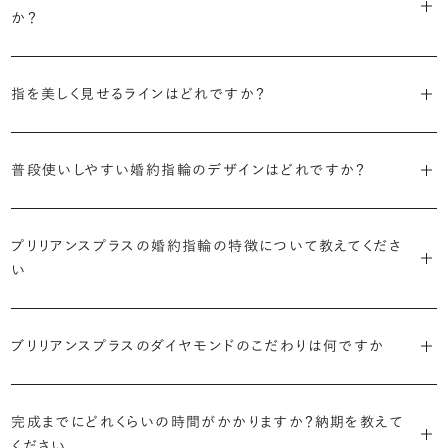
えたデザイン。愛らしい雰囲気が楽しめます。
か？
婚約指輪の人気デザインランキングを見る
・順番に絞り込んでみる
・「エタニティ」
3つのポイントがあります。
まずはデザインの種類（ソリティア／サイドストーン／エタニティ等）を
リングに沿ってダイヤモンドが並ぶ華やかなデザイン。“永遠”を意味す
指を美しく見せるラインはどれですか？
絞り、次にアームのフォルム（ストレート／ウェーブ／V字）と素材（プ
るという点でも人気があります。
1つ目は結婚指輪との重ね付けを想定してデザインを選ぶこと、2つ目
ラチナ／ゴールド）を選ぶ流れがスムーズです。
S字やV字などを描く「ウェーブ」のデザインだと、より指が長く美しく
はライフスタイルに合った普段使いのしやすさを確認すること、3つ目
・「パヴェ」
普段使いしやすい婚約指輪のデザインはどれですか？
見えやすいと言われています。
は実物を指に着けて見え方を確かめることです。
・年齢を重ねても似合うリングを目指す
リングに小粒のダイヤモンドを敷き詰めた豪華で存在感あるデザイ
流行に左右されないデザインであること、そして年齢を重ねた手にも
ン。手元にしっかりと存在感を添えてくれます。
ダイヤモンドを留める爪の高さを低めにすることで、日常使いしやすく
しかし、指を美しく見せるデザインはその人の手の骨格によって変わっ
ブリリアンスプラスのショールームでは、すべてのデザインを、心ゆく
似合う適度なボリュームがあることが理想的です。
プリリアンスプラスの婚約指輪の特徴について教えてくださ
なります。ブリリアンスプラスでは、普段の生活の中でも婚約指輪を楽
てきます。ぜひ、所要時間30秒のブリリアンスプラスオリジナル診断を
までじっくりと試着していただけます。
・「ヘイロー」
い
しく身に着けていただけるよう、全てのデザインが高さを抑えて作られ
活用して、ご自身にぴったりのラインを探してみてください。
・着用シーンを想像して選ぶ
主役のダイヤモンドの輪郭をメレダイヤモンドで取り囲んだデザイン。
ています。
日常的に身に着けたいのか、お出かけの時だけ身に着けたいのか
ショールームで婚約指輪を試着する
華やかなデザインをお好みの方から非常に人気です。
・自分で組み合わせるオーダーメイド
で、適したデザインは変わってきます。普段使いの頻度が多ければ引っ
婚約指輪診断を試してみる
ブリリアンスプラスのダイヤモンドのこだわりは何ですか
ブリリアンスプラスではすべての婚約指輪をリングデザインとダイヤ
より洋服への引っかかりへの心配を少なくしたい場合は、爪を使わず
掛かりにくさに配慮されていたり、ダイヤモンドの大きさ自体も控えめ
ブリリアンスプラスでは70種類以上のデザインからお好みの1本をお
モンドを自由に組み合わせる、オーダーメイドでお作りしています。
地金でダイヤモンドを包み込むように留める「覆輪留め」もおすすめ
な方が、扱いやすく活躍の頻度も高まるかもしれません。
選びいただけます。
・国内有数の多彩なラインナップ
30,000個以上のダイヤモンドの中からお好みの1石を選び、70種類
です。
完成までにどれくらいの時間がかかりますか？納期を教えて
種類、品質、価格に至るまで、あらゆる価値観に合う多様なダイヤモン
以上のデザインと組み合わせて、世界に一つの婚約指輪を製作できま
・何を重要視するか明確にする
ください