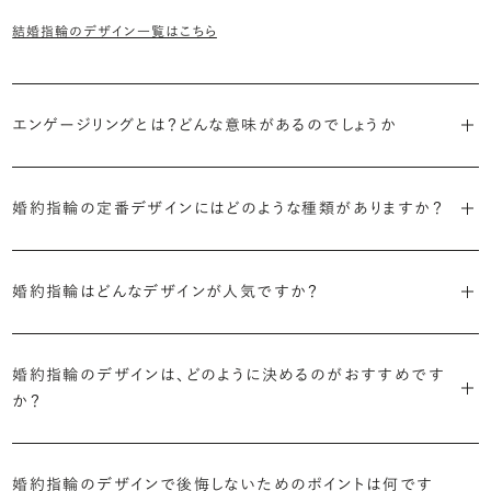
結婚指輪のデザイン一覧はこちら
エンゲージリングとは？どんな意味があるのでしょうか
ブライダルリングには婚約指輪と結婚指輪がありますが「エンゲージ
婚約指輪の定番デザインにはどのような種類がありますか？
リング」は婚約指輪の別名です。
婚約指輪のデザインは、大きく5つに分かれます。
「エンゲージリング」は実は和製英語。英語ではEngagement
婚約指輪はどんなデザインが人気ですか？
Ring（エンゲージメントリング）と呼ばれます。
・「ソリティア」
最もよく選ばれているデザインは、主役のダイヤモンド一石をシンプル
主役のダイヤモンド一石をシンプルに留めた最も王道のデザイン。ブ
婚約指輪のデザインは、どのように決めるのがおすすめです
に留めた王道のデザイン「ソリティア」です。
リリアンスプラスでも不動の人気を誇ります。
か？
さらに、指に沿うアームの部分はまっすぐなストレートの形状が、素材
・「サイドストーン」
婚約指輪の決め方としては、以下の4つを意識するのがおすすめで
はプラチナがよく選ばれています。
主役のダイヤモンドの横に小ぶりなメレダイヤモンドでアクセントを添
婚約指輪のデザインで後悔しないためのポイントは何です
す。