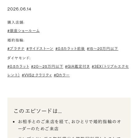
2026.06.14
購入店舗:
#銀座ショールーム
婚約指輪:
#プラチナ
#サイドストーン
#0.5カラット前後
#15〜20万円以下
ダイヤモンド:
#0.5カラット
#20〜25万円以下
#GIA鑑定付き
#3EX（トリプルエクセ
レント）
#VVS2 クラリティ
#Dカラー
このエピソードは…
お相手とのご来店を経て、おひとりで婚約指輪のオ
ーダーのためご来店