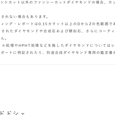
アントカット以外のファンシーカットダイヤモンドの場合、カ
行されない場合もあります。
ィング・レポートは0.15カラット以上のDからZの色範囲で
トされたダイヤモンドや合成石および類似石、さらにコーテ
せん。
リル処理やHPHT処理などを施したダイヤモンドについては
レポートに明記されたり、別途合成ダイヤモンド専用の鑑定書
ンドドシェ