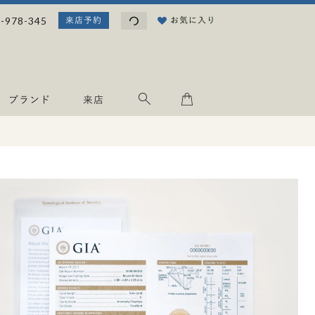
読み込み中...
-978-345
お気に入り
来店予約
ブランド
来店