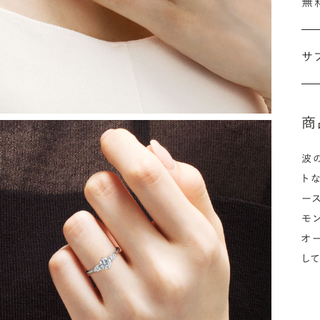
無
刻
婚
サ
こ
施
な
ださ
商
詳
波
ト
ー
シ
モ
オ
指
し
選
お
詳