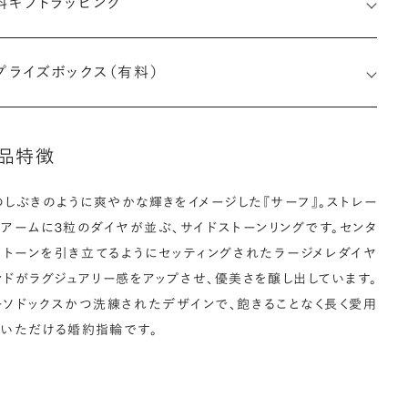
料ギフトラッピング
印メッセージ：アルファベット6文字まで刻印可能
約指輪の内側にお二人のイニシャルや記念日を無料で刻印する
プライズボックス（有料）
とができます。注文前だけでなく購入後の刻印も、リングに初めて
す初回の刻印は、無料にて承ります（デザインによって刻印可能
文字数が異なる場合があります。詳細は「商品仕様」欄をご確認く
い）。
品特徴
しく見る
※最大・最小サイズを超えたお直しが難しいデザ
のしぶきのように爽やかな輝きをイメージした『サーフ』。ストレー
インがございます。詳細はお問い合わせください
なアームに3粒のダイヤが並ぶ、サイドストーンリングです。センタ
アフターサービス詳細
ストーンを引き立てるようにセッティングされたラージメレダイヤ
ークレットストーン：指輪の内側に留める宝石のこと
ンドがラグジュアリー感をアップさせ、優美さを醸し出しています。
ーソドックスかつ洗練されたデザインで、飽きることなく長く愛用
輪の内側に、誕生石やピンクダイヤモンドなど、お好みの宝石を
ていただける婚約指輪です。
んでセッティングすることができます。ショッピングカート画面で、
好みの宝石をお選びください (有料)。
しく見る