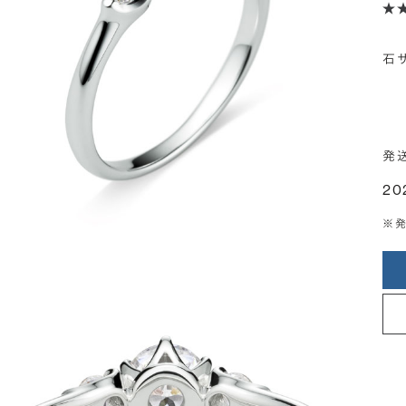
石
発
20
※発