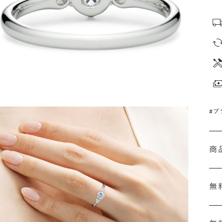
#プ
商
無