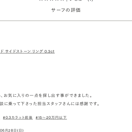
サーフの評価
ド サイドストーン リング 0.3ct
、お気に入りの一点を探し出す事ができました。

談に乗って下さった担当スタッフさんには感謝です。
ン
#0.3カラット前後
#15〜20万円以下
年06月28日(日)