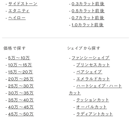
サイドストーン
0.3カラット前後
-
-
エタニティ
0.5カラット前後
-
-
ヘイロー
0.7カラット前後
-
-
1.0カラット前後
-
価格で探す
シェイプから探す
5万〜10万
ファンシーシェイプ
-
-
10万〜15万
プリンセスカット
-
-
15万〜20万
ペアシェイプ
-
-
20万〜25万
エメラルドカット
-
-
25万〜30万
ハートシェイプ・ハート
-
-
30万〜35万
カット
-
35万〜40万
クッションカット
-
-
40万〜45万
オーバルカット
-
-
45万〜50万
ラディアントカット
-
-