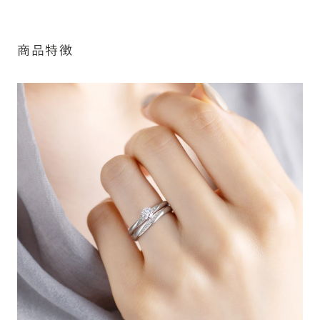
細は「商品仕様」欄をご確認ください）。
詳しく見る
商品特徴
※最大・最小サイズを超えたお直しが難し
いデザインがございます。詳細はお問い合
わせください
シークレットストーン：指輪の内側に留める宝石のこ
アフターサービス詳細
と
指輪の内側に、誕生石やピンクダイヤモンドなど、お好みの
宝石を選んでセッティングすることができます。ショッピング
カート画面で、お好みの宝石をお選びください (有料)。
詳しく見る