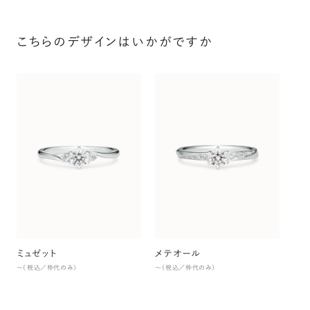
こちらのデザインはいかがですか
ス
〜（
ミュゼット
メテオール
〜（税込／枠代のみ）
〜（税込／枠代のみ）