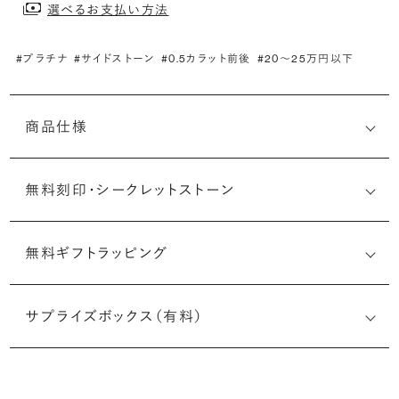
選べるお支払い方法
#プラチナ
#サイドストーン
#0.5カラット前後
#20〜25万円以下
商品仕様
無料刻印・
シークレットストーン
無料ギフトラッピング
刻印メッセージ：アルファベット6文字まで刻印可能
婚約指輪の内側にお二人のイニシャルや記念日を無料で刻
サプライズボックス（有料）
印することができます。注文前だけでなく購入後の刻印も、
リングに初めて施す初回の刻印は、無料にて承ります（デザ
インによって刻印可能な文字数が異なる場合があります。詳