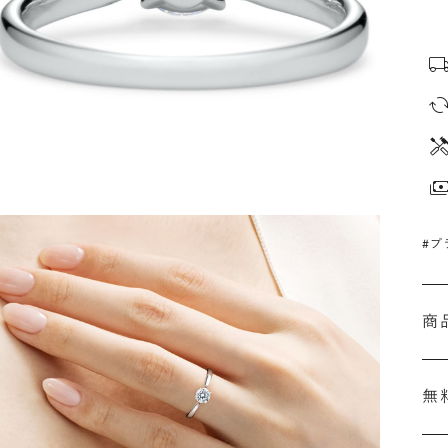
#プ
商
無