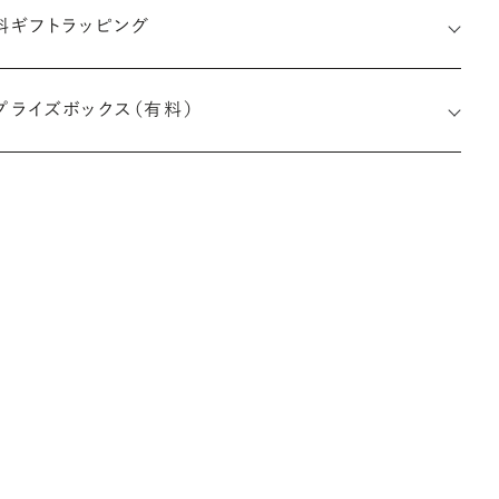
料ギフトラッピング
印メッセージ：アルファベット6文字まで刻印可能
約指輪の内側にお二人のイニシャルや記念日を無料で刻印する
プライズボックス（有料）
とができます。注文前だけでなく購入後の刻印も、リングに初めて
す初回の刻印は、無料にて承ります（デザインによって刻印可能
文字数が異なる場合があります。詳細は「商品仕様」欄をご確認く
い）。
※最大・最小サイズを超えたお直しが難しいデザ
インがございます。詳細はお問い合わせください
しく見る
アフターサービス詳細
ークレットストーン：指輪の内側に留める宝石のこと
輪の内側に、誕生石やピンクダイヤモンドなど、お好みの宝石を
んでセッティングすることができます。ショッピングカート画面で、
好みの宝石をお選びください (有料)。