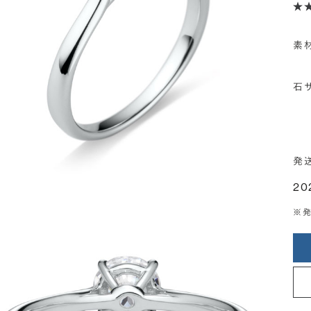
素
石
発
20
※発