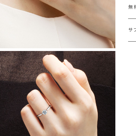
無
刻
婚
サ
こ
施
な
ださ
詳
シ
指
選
お