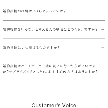
・国内有数の多彩なラインナップ
しかし、指を美しく見せるデザインはその人の手の骨格によって変わっ
・「サイドストーン」
で、適したデザインは変わってきます。普段使いの頻度が多ければ引っ
種類、品質、価格に至るまで、あらゆる価値観に合う多様なダイヤモン
婚約指輪の相場はいくらぐらいですか？
てきます。ぜひ、所要時間30秒のブリリアンスプラスオリジナル診断を
主役のダイヤモンドの横に小ぶりなメレダイヤモンドでアクセントを添
掛かりにくさに配慮されていたり、ダイヤモンドの大きさ自体も控えめ
ドをご用意しています。一般的な天然のラウンドシェイプだけでも3万
活用して、ご自身にぴったりのラインを探してみてください。
えたデザイン。愛らしい雰囲気が楽しめます。
な方が、扱いやすく活躍の頻度も高まるかもしれません。
2026年に発表された全国調査（※）によると婚約指輪の相場は全国
個以上。選択肢が多いからこそ、お一人おひとりに最適なご提案がで
平均で約43.8万円。30〜40万円未満の範囲で選ぶカップルが18.7%
婚約指輪をいらないと考える人の割合はどのくらいですか？
きます。
・「ヘイロー」
・何を重要視するか明確にする
婚約指輪診断を試してみる
と最も多く、20〜30万円未満、10〜20万円未満が続きます。
主役のダイヤモンドの輪郭をメレダイヤモンドで取り囲んだデザイン。
デザインで譲れないポイント、ダイヤモンドの品質で大切にしたいこと
2026年に発表された全国調査（※）によると、婚約記念品を贈られた
※データ出典：結婚マーケット調査2025
・業界の当たり前にとらわれない適正価格と透明性
華やかなデザインをお好みの方から非常に人気です。
などがはっきりするほど、理想の婚約指輪が探しやすくなります。
人は67.1%。そのうち婚約指輪を贈られた人は67.9%と、全体の約5割
婚約指輪はいつ着けるものですか？
流通の上流からの仕入れ、余分な在庫を持たない取り組みなどで、従
が婚約指輪を購入しなかったようです。
ブリリアンスプラスでは適正価格を心がけているため、一般的な相場
来のマージンの大半をカットし、ダイヤモンドの適正価格を実現。一石
さらに、指に沿うアームの部分はまっすぐなストレートの形状が、素材
とはいえたくさんの選択肢の中から、たった一つのリングを選ぶのは
贈られたその日から、お好みのタイミングで着け始めて問題ありませ
と同程度のご予算でより高品質なダイヤモンドをお選びいただくこと
ごとの価格・品質情報もすべて公開しています。
はプラチナがよく選ばれています。
簡単ではありません。決め方に悩んだら遠慮せずプロに相談してアド
ん。
婚約指輪はパートナーと一緒に買いに行った方がいいです
婚約指輪は結婚するために必須のものではありませんが、中には「昔
も可能です。
バイスを受けてみてください。より後悔のない婚約指輪選びにつなが
か？サプライズするとしたら、おすすめの方法はありますか？
から憧れがあったがパートナーに遠慮して欲しいと言い出せなかっ
・婚約指輪に留める一石を自分で選べる
るはずです。
婚約指輪の人気デザインランキングを見る
婚約指輪は婚約期間中だけでなく、結婚後も活躍するジュエリーで
た」というケースもあります。
ダイヤモンド供給元のデータと直接繋がる独自の検索画面で、品質を
詳しくはこちら
確かに、最近は「お相手の好きなデザインを確実に選べる」という理由
す。使い方に決まりはありませんが、身内やお友達、知人の結婚式やパ
細かく設定し検索が可能です。限られた候補から選ぶのではなく、ま
婚約指輪のおすすめの選び方を詳しく
で、お二人で来店されるケースが一般的になってきています。
ーティなどの特別なシーンはもちろん、日常の場面でも身に着けると
また、婚約記念品を贈った方のうち26.2%が婚約ネックレスを選ぶな
だ誰も触れていないダイヤモンドから、品質も価格も納得するあなた
普段使いしやすいデザインの選び方を詳しく
いう方が増えています。
ど、近年は婚約指輪以外のジュエリーの選択肢にも注目が集まってい
だけの一石を探し婚約指輪をオーダーしていただけます。
しかし、サプライズで贈り贈られるのも、やはり素敵な経験。ブリリアン
ます。
Customer's Voice