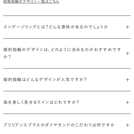
結婚指輪のデザイン一覧はこちら
エンゲージリングとは？どんな意味があるのでしょうか
ブライダルリングには婚約指輪と結婚指輪がありますが「エンゲージ
リング」は婚約指輪の別名です。
婚約指輪のデザインは、どのように決めるのがおすすめです
か？
「エンゲージリング」は実は和製英語。英語ではEngagement
婚約指輪の決め方としては、以下の3つを意識するのがおすすめで
Ring（エンゲージメントリング）と呼ばれます。
す。
婚約指輪はどんなデザインが人気ですか？
代表的かつ人気のデザインには、以下のようなものがあります。
・年齢を重ねても似合うリングを目指す
指を美しく見せるラインはどれですか？
流行に左右されないデザインであること、そして年齢を重ねた手にも
・「ソリティア」
似合う適度なボリュームがあることが理想的です。
S字やV字などを描く「ウェーブ」のデザインだと、より指が長く美しく
主役のダイヤモンド一石をシンプルに留めた最も王道のデザイン。ブ
見えやすいと言われています。
ブリリアンスプラスのダイヤモンドのこだわりは何ですか
リリアンスプラスでも不動の人気を誇ります。
・着用シーンを想像して選ぶ
日常的に身に着けたいのか、お出かけの時だけ身に着けたいのか