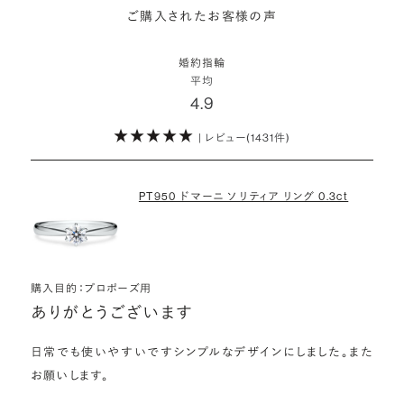
スプラスではサプライズでもお相手のご希望を叶えられるよう、ダイヤ
・鑑定書が付属
詳しくはこちら
ご購入されたお客様の声
モンドをサプライズで贈りデザインは後から二人で選ぶ『ダイヤモンド
お相手の気持ちに寄り添いながら、お二人にとって後悔のない選択を
婚約指輪用のすべてのダイヤモンドに、国内外の信頼性の高い鑑定
でプロポーズ』というサービスもご用意しています。
検討していただければと思います。
機関が発行した鑑定書が付き、品質が保証されます。
婚約指輪
※データ出典：結婚マーケット調査2025
平均
ぜひお二人らしいスタイルを見つけてみてください。
4.9
・メレダイヤモンドまでブライダル品質
婚約指輪にさらなる華やかさを添える小ぶりなダイヤモンドも、一般的
| レビュー(1431件)
詳しくはこちら
にブライダルで使われる品質以上のもののみを厳選して使用していま
す。輝きの違いをお楽しみください。
PT950 ドマーニ ソリティア リング 0.3ct
わたしたちのダイヤモンドについて
購入目的：プロポーズ用
ありがとうございます
日常でも使いやすいですシンプルなデザインにしました。また
お願いします。