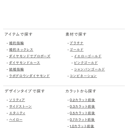
アイテムで探す
素材で探す
-
-
婚約指輪
プラチナ
-
-
婚約ネックレス
ゴールド
-
-
ダイヤモンドでプロポーズ
イエローゴールド
-
-
ダイヤモンドルース
ピンクゴールド
-
-
結婚指輪
シャンパンゴールド
-
-
ラボグロウンダイヤモンド
コンビネーション
デザインタイプで探す
カラットから探す
-
-
ソリティア
0.2カラット前後
-
-
サイドストーン
0.3カラット前後
-
-
エタニティ
0.5カラット前後
-
-
ヘイロー
0.7カラット前後
-
1.0カラット前後