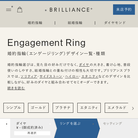
来店予約
婚約指輪
|
結婚指輪
|
ダイヤモンド
Engagement Ring
婚約指輪（エンゲージリング）デザイン一覧・種類
婚約指輪選びは、見た目の好みだけでなく、
ダイヤ
の大きさ、着け心地、普段
使いのしやすさ、結婚指輪との重ね付けの相性も大切です。ブリリアンスプラ
スでは、
ソリティア
・
サイドストーン
・
ヘイロー
・
エタニティ
などのデザインを比
較しながら、好みのダイヤと組み合わせてセミオーダーできます。
続きを読む
シンプル
ゴールド
プラチナ
エタニティ
エメラルド
ダイヤ
リングを選ぶ
セッティング
¥ - (御成約済み)
再選択