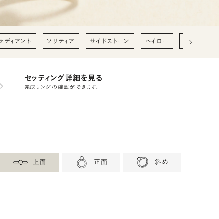
ラディアント
ソリティア
サイドストーン
ヘイロー
0.2ct
0
セッティング詳細を見る
完成リングの確認ができます。
上面
正面
斜め