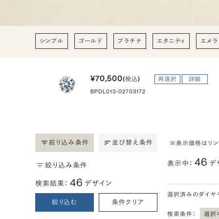
シンプル
ゴールド
プラチナ
エタニティ
エメラ
¥70,500
(税込)
再選択
詳細
BPDL013-02703172
絞り込み条件
並び替え条件
※表示価格はリ
46
表示中：
デ
絞り込み条件
46
検索結果：
デザイン
選択済みのダイヤ
絞り込む
条件クリア
検索条件：
選択中