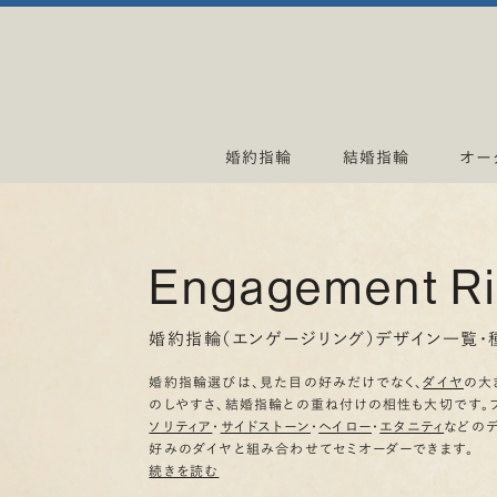
婚約指輪
結婚指輪
オー
Engagement R
婚約指輪（エンゲージリング）デザイン一覧・
婚約指輪選びは、見た目の好みだけでなく、
ダイヤ
の大
のしやすさ、結婚指輪との重ね付けの相性も大切です。
ソリティア
・
サイドストーン
・
ヘイロー
・
エタニティ
などの
好みのダイヤと組み合わせてセミオーダーできます。
続きを読む