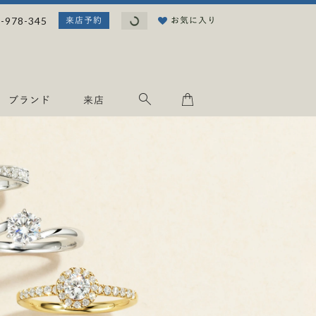
読
-978-345
お気に入り
来店予約
み
込
み
中
.
ブランド
来店
.
.