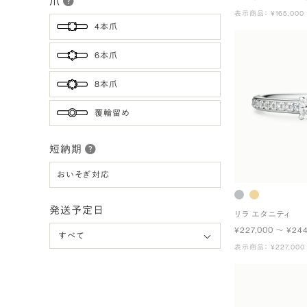
爪
表示商品： ¥165,000
4本爪
6本爪
8本爪
覆輪留め
短納期
おいそぎ対応
発送予定日
リラ エタニティ
¥227,000 〜 ¥24
表示商品： ¥227,000