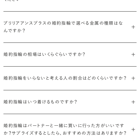
ドをご用意しています。一般的な天然のラウンドシェイプだけでも3万
す。
迷った場合はショールームでジュエリーコンサルタントにぜひご相談
デザインで譲れないポイント、ダイヤモンドの品質で大切にしたいこと
個以上。選択肢が多いからこそ、お一人おひとりに最適なご提案がで
ください。お好みやライフスタイルを丁寧にヒアリングしながら、たくさ
などがはっきりするほど、理想の婚約指輪が探しやすくなります。
ブリリアンスプラスの婚約指輪は、ご注文ごとに熟練の宝飾職人が一
きます。
・誠実で透明性の高い価格設定
ん身に着けたいと思えるとっておきのデザインをご提案いたします。
ブリリアアンスプラスの婚約指輪で選べる金属の種類はな
つひとつ心をこめてお作りいたします。基本の納期は4週間前後、素材
ジュエリーの購入は初めてというお客様も多いからこそ、より安心して
迷った場合はショールームでジュエリーコンサルタントにご相談いた
んですか？
やデザインによって5週間ほどお日にちを頂戴する場合がございます。
・業界の当たり前にとらわれない適正価格と透明性
お選びいただくために。在庫を持たない、店舗を過剰に設けないな
だければ、お好みやライフスタイルに合ったデザインをご提案いたし
流通の上流からの仕入れ、余分な在庫を持たない取り組みなどで、従
ど、コストをカットすることで適正価格を実現しています。また、ご用意
ます。
婚約指輪の素材はプラチナ（Pt950）、ゴールド（K18）、プラチナとゴ
詳しくは各デザインの詳細ページをご確認いただくか、ショールームま
来のマージンの大半をカットし、ダイヤモンドの適正価格を実現。一石
しているすべてのデザインとダイヤモンドの価格をサイト上で公開して
婚約指輪の相場はいくらぐらいですか？
ールドを組み合わせたコンビネーションからお選びいただけます。ゴ
でお問い合わせください。
ごとの価格・品質情報もすべて公開しています。
います。
ールドは、イエローゴールド・ピンクゴールド・シャンパンゴールドのご
婚約指輪のおすすめの選び方を詳しく
2026年に発表された全国調査（※）によると婚約指輪の相場は全国
用意がございます。
普段使いしやすいデザインの選び方を詳しく
・婚約指輪に留める一石を自分で選べる
・すべてのダイヤモンドに鑑定書が付属
婚約指輪をいらないと考える人の割合はどのくらいですか？
平均で約43.8万円。30〜40万円未満の範囲で選ぶカップルが18.7%
ダイヤモンド供給元のデータと直接繋がる独自の検索画面で、品質を
婚約指輪の中央にお留めするダイヤモンドには、国内外の最大手鑑
と最も多く、20〜30万円未満、10〜20万円未満が続きます。
デザインによって対応する素材が変わりますので、詳しくは各デザイン
細かく設定し検索が可能です。限られた候補から選ぶのではなく、ま
定機関が発行する信頼性の高い鑑定書が付属いたします。
2026年に発表された全国調査（※）によると、婚約記念品を贈られた
※データ出典：結婚マーケット調査2025
の詳細ページをご覧ください。
だ誰も触れていないダイヤモンドから、品質も価格も納得するあなた
婚約指輪はいつ着けるものですか？
人は67.1%。そのうち婚約指輪を贈られた人は67.9%と、全体の約5
だけの一石を探し婚約指輪をオーダーしていただけます。
・充実したアフターサービス
割が婚約指輪を購入しなかったようです。
ブリリアンスプラスでは適正価格を心がけているため、一般的な相場
プラチナの婚約指輪
一般的に利用頻度が高い、リングのサイズ直しや表面の仕上げ直しな
贈られたその日から、お好みのタイミングで着け始めて問題ありませ
と同程度のご予算でより高品質なダイヤモンドをお選びいただくこと
・鑑定書が付属
どのメンテナンスについては全て永久「無料」保証。その他、万が一に
イエローゴールドの婚約指輪
婚約指輪はパートナーと一緒に買いに行った方がいいです
ん。
婚約指輪は結婚するために必須のものではありませんが、中には「昔
も可能です。
婚約指輪用のすべてのダイヤモンドに、国内外の信頼性の高い鑑定
備えたアフターサービスも永久保証で対応しております。
ピンクゴールドの婚約指輪
か？サプライズするとしたら、おすすめの方法はありますか？
から憧れがあったがパートナーに遠慮して欲しいと言い出せなかっ
機関が発行した鑑定書が付き、品質が保証されます。