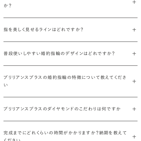
えたデザイン。愛らしい雰囲気が楽しめます。
か？
婚約指輪の人気デザインランキングを見る
・順番に絞り込んでみる
・「エタニティ」
3つのポイントがあります。
まずはデザインの種類（ソリティア／サイドストーン／エタニティ等）を
リングに沿ってダイヤモンドが並ぶ華やかなデザイン。“永遠”を意味す
指を美しく見せるラインはどれですか？
絞り、次にアームのフォルム（ストレート／ウェーブ／V字）と素材（プ
るという点でも人気があります。
1つ目は結婚指輪との重ね付けを想定してデザインを選ぶこと、2つ目
ラチナ／ゴールド）を選ぶ流れがスムーズです。
S字やV字などを描く「ウェーブ」のデザインだと、より指が長く美しく
はライフスタイルに合った普段使いのしやすさを確認すること、3つ目
・「パヴェ」
普段使いしやすい婚約指輪のデザインはどれですか？
見えやすいと言われています。
は実物を指に着けて見え方を確かめることです。
・年齢を重ねても似合うリングを目指す
リングに小粒のダイヤモンドを敷き詰めた豪華で存在感あるデザイ
流行に左右されないデザインであること、そして年齢を重ねた手にも
ン。手元にしっかりと存在感を添えてくれます。
ダイヤモンドを留める爪の高さを低めにすることで、日常使いしやすく
しかし、指を美しく見せるデザインはその人の手の骨格によって変わっ
ブリリアンスプラスのショールームでは、すべてのデザインを、心ゆく
似合う適度なボリュームがあることが理想的です。
プリリアンスプラスの婚約指輪の特徴について教えてくださ
なります。ブリリアンスプラスでは、普段の生活の中でも婚約指輪を楽
てきます。ぜひ、所要時間30秒のブリリアンスプラスオリジナル診断を
までじっくりと試着していただけます。
・「ヘイロー」
い
しく身に着けていただけるよう、全てのデザインが高さを抑えて作られ
活用して、ご自身にぴったりのラインを探してみてください。
・着用シーンを想像して選ぶ
主役のダイヤモンドの輪郭をメレダイヤモンドで取り囲んだデザイン。
ています。
日常的に身に着けたいのか、お出かけの時だけ身に着けたいのか
ショールームで婚約指輪を試着する
華やかなデザインをお好みの方から非常に人気です。
・自分で組み合わせるオーダーメイド
で、適したデザインは変わってきます。普段使いの頻度が多ければ引っ
婚約指輪診断を試してみる
ブリリアンスプラスのダイヤモンドのこだわりは何ですか
ブリリアンスプラスではすべての婚約指輪をリングデザインとダイヤ
より洋服への引っかかりへの心配を少なくしたい場合は、爪を使わず
掛かりにくさに配慮されていたり、ダイヤモンドの大きさ自体も控えめ
ブリリアンスプラスでは70種類以上のデザインからお好みの1本をお
モンドを自由に組み合わせる、オーダーメイドでお作りしています。
地金でダイヤモンドを包み込むように留める「覆輪留め」もおすすめ
な方が、扱いやすく活躍の頻度も高まるかもしれません。
選びいただけます。
・国内有数の多彩なラインナップ
30,000個以上のダイヤモンドの中からお好みの1石を選び、70種類
です。
完成までにどれくらいの時間がかかりますか？納期を教えて
種類、品質、価格に至るまで、あらゆる価値観に合う多様なダイヤモン
以上のデザインと組み合わせて、世界に一つの婚約指輪を製作できま
・何を重要視するか明確にする
ください