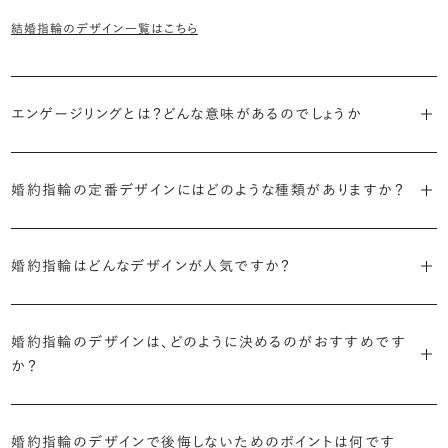
結婚指輪のデザイン一覧はこちら
エンゲージリングとは？どんな意味があるのでしょうか
ブライダルリングには婚約指輪と結婚指輪がありますが「エンゲージ
婚約指輪の定番デザインにはどのような種類がありますか？
リング」は婚約指輪の別名です。
婚約指輪のデザインは、大きく5つに分かれます。
「エンゲージリング」は実は和製英語。英語ではEngagement
婚約指輪はどんなデザインが人気ですか？
Ring（エンゲージメントリング）と呼ばれます。
・「ソリティア」
最もよく選ばれているデザインは、主役のダイヤモンド一石をシンプル
主役のダイヤモンド一石をシンプルに留めた最も王道のデザイン。ブ
婚約指輪のデザインは、どのように決めるのがおすすめです
に留めた王道のデザイン「ソリティア」です。
リリアンスプラスでも不動の人気を誇ります。
か？
さらに、指に沿うアームの部分はまっすぐなストレートの形状が、素材
・「サイドストーン」
婚約指輪の決め方としては、以下の4つを意識するのがおすすめで
はプラチナがよく選ばれています。
主役のダイヤモンドの横に小ぶりなメレダイヤモンドでアクセントを添
婚約指輪のデザインで後悔しないためのポイントは何です
す。