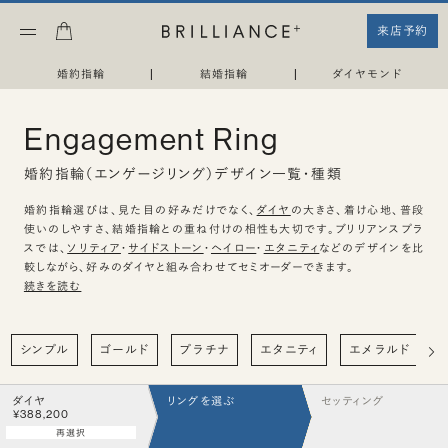
来店予約
婚約指輪
|
結婚指輪
|
ダイヤモンド
Engagement Ring
婚約指輪（エンゲージリング）デザイン一覧・種類
婚約指輪選びは、見た目の好みだけでなく、
ダイヤ
の大きさ、着け心地、普段
使いのしやすさ、結婚指輪との重ね付けの相性も大切です。ブリリアンスプラ
スでは、
ソリティア
・
サイドストーン
・
ヘイロー
・
エタニティ
などのデザインを比
較しながら、好みのダイヤと組み合わせてセミオーダーできます。
続きを読む
シンプル
ゴールド
プラチナ
エタニティ
エメラルド
ダイヤ
リングを選ぶ
セッティング
¥388,200
再選択