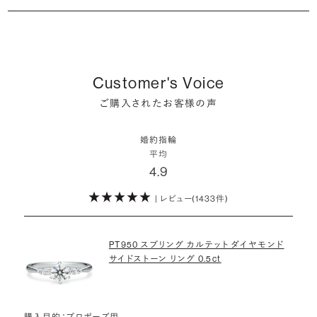
シャンパンゴールドの婚約指輪
婚約指輪は婚約期間中だけでなく、結婚後も活躍するジュエリーで
た」というケースもあります。
詳しくはこちら
確かに、最近は「お相手の好きなデザインを確実に選べる」という理由
す。使い方に決まりはありませんが、身内やお友達、知人の結婚式やパ
コンビネーションの婚約指輪
・メレダイヤモンドまでブライダル品質
で、お二人で来店されるケースが一般的になってきています。
ーティなどの特別なシーンはもちろん、日常の場面でも身に着けると
また、婚約記念品を贈った方のうち26.2%が婚約ネックレスを選ぶな
婚約指輪にさらなる華やかさを添える小ぶりなダイヤモンドも、一般的
いう方が増えています。
ど、近年は婚約指輪以外のジュエリーの選択肢にも注目が集まってい
にブライダルで使われる品質以上のもののみを厳選して使用していま
しかし、サプライズで贈り贈られるのも、やはり素敵な経験。ブリリアン
Customer's Voice
ます。
す。輝きの違いをお楽しみください。
スプラスではサプライズでもお相手のご希望を叶えられるよう、ダイヤ
詳しくはこちら
ご購入されたお客様の声
モンドをサプライズで贈りデザインは後から二人で選ぶ『ダイヤモンド
お相手の気持ちに寄り添いながら、お二人にとって後悔のない選択を
わたしたちのダイヤモンドについて
でプロポーズ』というサービスもご用意しています。
検討していただければと思います。
婚約指輪
※データ出典：結婚マーケット調査2025
平均
ぜひお二人らしいスタイルを見つけてみてください。
4.9
| レビュー(1433件)
詳しくはこちら
PT950 スプリング カルテット ダイヤモンド
サイドストーン リング 0.5ct
購入目的：プロポーズ用