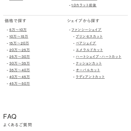
-
1.0カラット前後
価格で探す
シェイプから探す
-
-
5万〜10万
ファンシーシェイプ
-
-
10万〜15万
プリンセスカット
-
-
15万〜20万
ペアシェイプ
-
-
20万〜25万
エメラルドカット
-
-
25万〜30万
ハートシェイプ・ハートカット
-
-
30万〜35万
クッションカット
-
-
35万〜40万
オーバルカット
-
-
40万〜45万
ラディアントカット
-
45万〜50万
FAQ
よくあるご質問