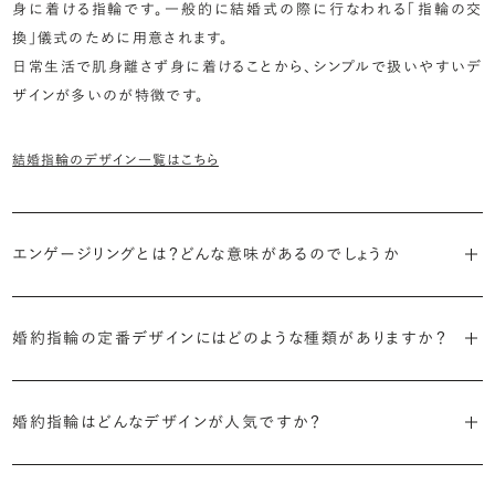
身に着ける指輪です。一般的に結婚式の際に行なわれる「指輪の交
換」儀式のために用意されます。
日常生活で肌身離さず身に着けることから、シンプルで扱いやすいデ
ザインが多いのが特徴です。
結婚指輪のデザイン一覧はこちら
エンゲージリングとは？どんな意味があるのでしょうか
ブライダルリングには婚約指輪と結婚指輪がありますが「エンゲージ
リング」は婚約指輪の別名です。
婚約指輪の定番デザインにはどのような種類がありますか？
婚約指輪のデザインは、大きく5つに分かれます。
「エンゲージリング」は実は和製英語。英語ではEngagement
婚約指輪はどんなデザインが人気ですか？
Ring（エンゲージメントリング）と呼ばれます。
・「ソリティア」
最もよく選ばれているデザインは、主役のダイヤモンド一石をシンプル
主役のダイヤモンド一石をシンプルに留めた最も王道のデザイン。ブ