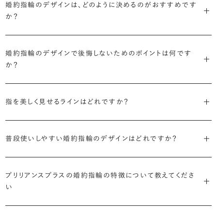
に留めた王道のデザイン「ソリティア」です。
婚約指輪のデザインは、どのように決めるのがおすすめです
リリアンスプラスでも不動の人気を誇ります。
か？
さらに、指に沿うアームの部分はまっすぐなストレートの形状が、素材
・「サイドストーン」
婚約指輪の決め方としては、以下の4つを意識するのがおすすめで
はプラチナがよく選ばれています。
主役のダイヤモンドの横に小ぶりなメレダイヤモンドでアクセントを添
す。
婚約指輪のデザインで後悔しないためのポイントは何です
えたデザイン。愛らしい雰囲気が楽しめます。
か？
婚約指輪の人気デザインランキングを見る
・順番に絞り込んでみる
・「エタニティ」
3つのポイントがあります。
まずはデザインの種類（ソリティア／サイドストーン／エタニティ等）を
リングに沿ってダイヤモンドが並ぶ華やかなデザイン。“永遠”を意味す
指を美しく見せるラインはどれですか？
絞り、次にアームのフォルム（ストレート／ウェーブ／V字）と素材（プ
るという点でも人気があります。
1つ目は結婚指輪との重ね付けを想定してデザインを選ぶこと、2つ目
ラチナ／ゴールド）を選ぶ流れがスムーズです。
S字やV字などを描く「ウェーブ」のデザインだと、より指が長く美しく
はライフスタイルに合った普段使いのしやすさを確認すること、3つ目
・「パヴェ」
見えやすいと言われています。
普段使いしやすい婚約指輪のデザインはどれですか？
は実物を指に着けて見え方を確かめることです。
・年齢を重ねても似合うリングを目指す
リングに小粒のダイヤモンドを敷き詰めた豪華で存在感あるデザイ
流行に左右されないデザインであること、そして年齢を重ねた手にも
ン。手元にしっかりと存在感を添えてくれます。
ダイヤモンドを留める爪の高さを低めにすることで、日常使いしやすく
しかし、指を美しく見せるデザインはその人の手の骨格によって変わっ
ブリリアンスプラスのショールームでは、すべてのデザインを、心ゆく
似合う適度なボリュームがあることが理想的です。
なります。ブリリアンスプラスでは、普段の生活の中でも婚約指輪を楽
プリリアンスプラスの婚約指輪の特徴について教えてくださ
てきます。ぜひ、所要時間30秒のブリリアンスプラスオリジナル診断を
までじっくりと試着していただけます。
・「ヘイロー」
い
しく身に着けていただけるよう、全てのデザインが高さを抑えて作られ
活用して、ご自身にぴったりのラインを探してみてください。
・着用シーンを想像して選ぶ
主役のダイヤモンドの輪郭をメレダイヤモンドで取り囲んだデザイン。
ています。
日常的に身に着けたいのか、お出かけの時だけ身に着けたいのか
ショールームで婚約指輪を試着する
華やかなデザインをお好みの方から非常に人気です。
・自分で組み合わせるオーダーメイド
で、適したデザインは変わってきます。普段使いの頻度が多ければ引っ