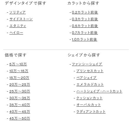
デザインタイプで探す
カラットから探す
-
-
ソリティア
0.2カラット前後
-
-
サイドストーン
0.3カラット前後
-
-
エタニティ
0.5カラット前後
-
-
ヘイロー
0.7カラット前後
-
1.0カラット前後
価格で探す
シェイプから探す
-
-
5万〜10万
ファンシーシェイプ
-
-
10万〜15万
プリンセスカット
-
-
15万〜20万
ペアシェイプ
-
-
20万〜25万
エメラルドカット
-
-
25万〜30万
ハートシェイプ・ハートカット
-
-
30万〜35万
クッションカット
-
-
35万〜40万
オーバルカット
-
-
40万〜45万
ラディアントカット
-
45万〜50万