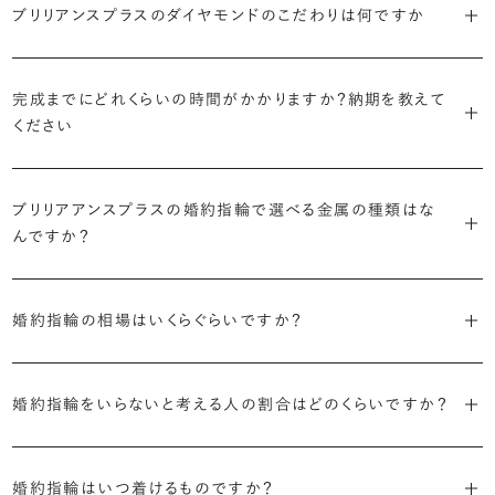
婚約指輪診断を試してみる
ブリリアンスプラスではすべての婚約指輪をリングデザインとダイヤ
ブリリアンスプラスのダイヤモンドのこだわりは何ですか
より洋服への引っかかりへの心配を少なくしたい場合は、爪を使わず
掛かりにくさに配慮されていたり、ダイヤモンドの大きさ自体も控えめ
ブリリアンスプラスでは70種類以上のデザインからお好みの1本をお
モンドを自由に組み合わせる、オーダーメイドでお作りしています。
地金でダイヤモンドを包み込むように留める「覆輪留め」もおすすめ
な方が、扱いやすく活躍の頻度も高まるかもしれません。
選びいただけます。
・国内有数の多彩なラインナップ
30,000個以上のダイヤモンドの中からお好みの1石を選び、70種類
です。
種類、品質、価格に至るまで、あらゆる価値観に合う多様なダイヤモン
完成までにどれくらいの時間がかかりますか？納期を教えて
以上のデザインと組み合わせて、世界に一つの婚約指輪を製作できま
・何を重要視するか明確にする
ください
ドをご用意しています。一般的な天然のラウンドシェイプだけでも3万
す。
迷った場合はショールームでジュエリーコンサルタントにぜひご相談
デザインで譲れないポイント、ダイヤモンドの品質で大切にしたいこと
個以上。選択肢が多いからこそ、お一人おひとりに最適なご提案がで
ください。お好みやライフスタイルを丁寧にヒアリングしながら、たくさ
などがはっきりするほど、理想の婚約指輪が探しやすくなります。
ブリリアンスプラスの婚約指輪は、ご注文ごとに熟練の宝飾職人が一
きます。
・誠実で透明性の高い価格設定
ん身に着けたいと思えるとっておきのデザインをご提案いたします。
つひとつ心をこめてお作りいたします。基本の納期は4週間前後、素材
ブリリアアンスプラスの婚約指輪で選べる金属の種類はな
ジュエリーの購入は初めてというお客様も多いからこそ、より安心して
迷った場合はショールームでジュエリーコンサルタントにご相談いた
んですか？
やデザインによって5週間ほどお日にちを頂戴する場合がございます。
・業界の当たり前にとらわれない適正価格と透明性
お選びいただくために。在庫を持たない、店舗を過剰に設けないな
だければ、お好みやライフスタイルに合ったデザインをご提案いたし
流通の上流からの仕入れ、余分な在庫を持たない取り組みなどで、従
ど、コストをカットすることで適正価格を実現しています。また、ご用意
ます。
婚約指輪の素材はプラチナ（Pt950）、ゴールド（K18）、プラチナとゴ
詳しくは各デザインの詳細ページをご確認いただくか、ショールームま
来のマージンの大半をカットし、ダイヤモンドの適正価格を実現。一石
しているすべてのデザインとダイヤモンドの価格をサイト上で公開して
ールドを組み合わせたコンビネーションからお選びいただけます。ゴ
婚約指輪の相場はいくらぐらいですか？
でお問い合わせください。
ごとの価格・品質情報もすべて公開しています。
います。
ールドは、イエローゴールド・ピンクゴールド・シャンパンゴールドのご
婚約指輪のおすすめの選び方を詳しく
2026年に発表された全国調査（※）によると婚約指輪の相場は全国
用意がございます。
普段使いしやすいデザインの選び方を詳しく
・婚約指輪に留める一石を自分で選べる
・すべてのダイヤモンドに鑑定書が付属
平均で約43.8万円。30〜40万円未満の範囲で選ぶカップルが18.7%
婚約指輪をいらないと考える人の割合はどのくらいですか？
ダイヤモンド供給元のデータと直接繋がる独自の検索画面で、品質を
婚約指輪の中央にお留めするダイヤモンドには、国内外の最大手鑑
と最も多く、20〜30万円未満、10〜20万円未満が続きます。
デザインによって対応する素材が変わりますので、詳しくは各デザイン
細かく設定し検索が可能です。限られた候補から選ぶのではなく、ま
定機関が発行する信頼性の高い鑑定書が付属いたします。
2026年に発表された全国調査（※）によると、婚約記念品を贈られた
※データ出典：結婚マーケット調査2025
の詳細ページをご覧ください。
だ誰も触れていないダイヤモンドから、品質も価格も納得するあなた
人は67.1%。そのうち婚約指輪を贈られた人は67.9%と、全体の約5割
婚約指輪はいつ着けるものですか？