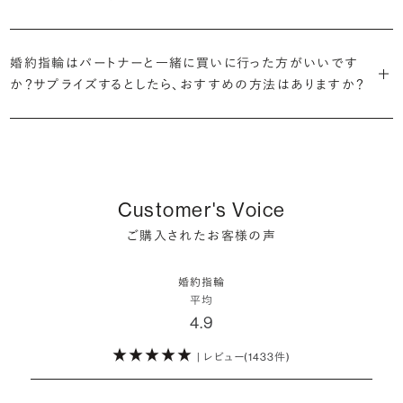
だけの一石を探し婚約指輪をオーダーしていただけます。
・充実したアフターサービス
が婚約指輪を購入しなかったようです。
ブリリアンスプラスでは適正価格を心がけているため、一般的な相場
プラチナの婚約指輪
一般的に利用頻度が高い、リングのサイズ直しや表面の仕上げ直しな
贈られたその日から、お好みのタイミングで着け始めて問題ありませ
と同程度のご予算でより高品質なダイヤモンドをお選びいただくこと
・鑑定書が付属
どのメンテナンスについては全て永久「無料」保証。その他、万が一に
イエローゴールドの婚約指輪
ん。
婚約指輪はパートナーと一緒に買いに行った方がいいです
婚約指輪は結婚するために必須のものではありませんが、中には「昔
も可能です。
婚約指輪用のすべてのダイヤモンドに、国内外の信頼性の高い鑑定
備えたアフターサービスも永久保証で対応しております。
ピンクゴールドの婚約指輪
か？サプライズするとしたら、おすすめの方法はありますか？
から憧れがあったがパートナーに遠慮して欲しいと言い出せなかっ
機関が発行した鑑定書が付き、品質が保証されます。
シャンパンゴールドの婚約指輪
婚約指輪は婚約期間中だけでなく、結婚後も活躍するジュエリーで
た」というケースもあります。
詳しくはこちら
確かに、最近は「お相手の好きなデザインを確実に選べる」という理由
す。使い方に決まりはありませんが、身内やお友達、知人の結婚式やパ
コンビネーションの婚約指輪
・メレダイヤモンドまでブライダル品質
で、お二人で来店されるケースが一般的になってきています。
ーティなどの特別なシーンはもちろん、日常の場面でも身に着けると
また、婚約記念品を贈った方のうち26.2%が婚約ネックレスを選ぶな
婚約指輪にさらなる華やかさを添える小ぶりなダイヤモンドも、一般的
いう方が増えています。
ど、近年は婚約指輪以外のジュエリーの選択肢にも注目が集まってい
にブライダルで使われる品質以上のもののみを厳選して使用していま
しかし、サプライズで贈り贈られるのも、やはり素敵な経験。ブリリアン
ます。
Customer's Voice
す。輝きの違いをお楽しみください。
スプラスではサプライズでもお相手のご希望を叶えられるよう、ダイヤ
詳しくはこちら
ご購入されたお客様の声
モンドをサプライズで贈りデザインは後から二人で選ぶ『ダイヤモンド
お相手の気持ちに寄り添いながら、お二人にとって後悔のない選択を
わたしたちのダイヤモンドについて
でプロポーズ』というサービスもご用意しています。
検討していただければと思います。
婚約指輪
※データ出典：結婚マーケット調査2025
平均
ぜひお二人らしいスタイルを見つけてみてください。
4.9
| レビュー(1433件)
詳しくはこちら