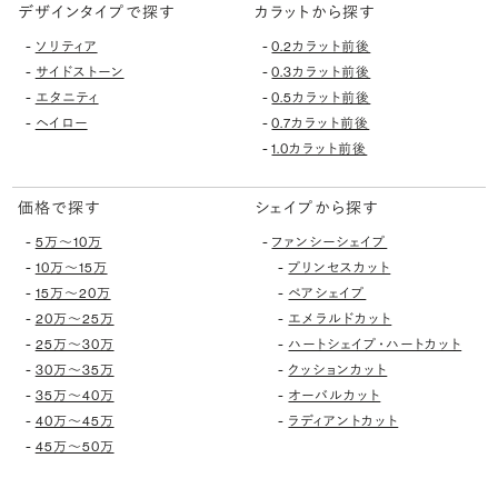
デザインタイプで探す
カラットから探す
-
-
ソリティア
0.2カラット前後
-
-
サイドストーン
0.3カラット前後
-
-
エタニティ
0.5カラット前後
-
-
ヘイロー
0.7カラット前後
-
1.0カラット前後
価格で探す
シェイプから探す
-
-
5万〜10万
ファンシーシェイプ
-
-
10万〜15万
プリンセスカット
-
-
15万〜20万
ペアシェイプ
-
-
20万〜25万
エメラルドカット
-
-
25万〜30万
ハートシェイプ・ハートカット
-
-
30万〜35万
クッションカット
-
-
35万〜40万
オーバルカット
-
-
40万〜45万
ラディアントカット
-
45万〜50万