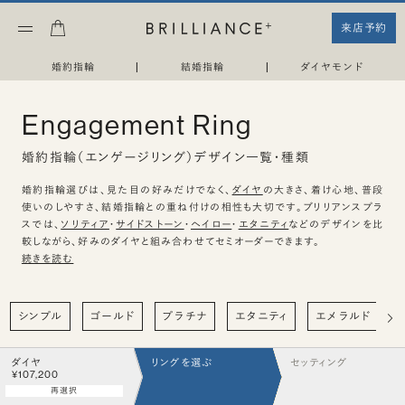
来店予約
婚約指輪
|
結婚指輪
|
ダイヤモンド
Engagement Ring
婚約指輪（エンゲージリング）デザイン一覧・種類
婚約指輪選びは、見た目の好みだけでなく、
ダイヤ
の大きさ、着け心地、普段
使いのしやすさ、結婚指輪との重ね付けの相性も大切です。ブリリアンスプラ
スでは、
ソリティア
・
サイドストーン
・
ヘイロー
・
エタニティ
などのデザインを比
較しながら、好みのダイヤと組み合わせてセミオーダーできます。
続きを読む
シンプル
ゴールド
プラチナ
エタニティ
エメラルド
ダイヤ
リングを選ぶ
セッティング
¥107,200
再選択