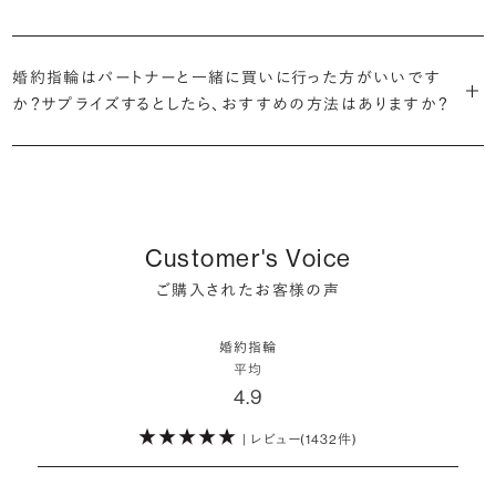
だけの一石を探し婚約指輪をオーダーしていただけます。
・充実したアフターサービス
が婚約指輪を購入しなかったようです。
ブリリアンスプラスでは適正価格を心がけているため、一般的な相場
プラチナの婚約指輪
一般的に利用頻度が高い、リングのサイズ直しや表面の仕上げ直しな
贈られたその日から、お好みのタイミングで着け始めて問題ありませ
と同程度のご予算でより高品質なダイヤモンドをお選びいただくこと
・鑑定書が付属
どのメンテナンスについては全て永久「無料」保証。その他、万が一に
イエローゴールドの婚約指輪
ん。
婚約指輪はパートナーと一緒に買いに行った方がいいです
婚約指輪は結婚するために必須のものではありませんが、中には「昔
も可能です。
婚約指輪用のすべてのダイヤモンドに、国内外の信頼性の高い鑑定
備えたアフターサービスも永久保証で対応しております。
ピンクゴールドの婚約指輪
か？サプライズするとしたら、おすすめの方法はありますか？
から憧れがあったがパートナーに遠慮して欲しいと言い出せなかっ
機関が発行した鑑定書が付き、品質が保証されます。
シャンパンゴールドの婚約指輪
婚約指輪は婚約期間中だけでなく、結婚後も活躍するジュエリーで
た」というケースもあります。
詳しくはこちら
確かに、最近は「お相手の好きなデザインを確実に選べる」という理由
す。使い方に決まりはありませんが、身内やお友達、知人の結婚式やパ
コンビネーションの婚約指輪
・メレダイヤモンドまでブライダル品質
で、お二人で来店されるケースが一般的になってきています。
ーティなどの特別なシーンはもちろん、日常の場面でも身に着けると
また、婚約記念品を贈った方のうち26.2%が婚約ネックレスを選ぶな
婚約指輪にさらなる華やかさを添える小ぶりなダイヤモンドも、一般的
いう方が増えています。
ど、近年は婚約指輪以外のジュエリーの選択肢にも注目が集まってい
にブライダルで使われる品質以上のもののみを厳選して使用していま
しかし、サプライズで贈り贈られるのも、やはり素敵な経験。ブリリアン
ます。
Customer's Voice
す。輝きの違いをお楽しみください。
スプラスではサプライズでもお相手のご希望を叶えられるよう、ダイヤ
詳しくはこちら
ご購入されたお客様の声
モンドをサプライズで贈りデザインは後から二人で選ぶ『ダイヤモンド
お相手の気持ちに寄り添いながら、お二人にとって後悔のない選択を
わたしたちのダイヤモンドについて
でプロポーズ』というサービスもご用意しています。
検討していただければと思います。
婚約指輪
※データ出典：結婚マーケット調査2025
平均
ぜひお二人らしいスタイルを見つけてみてください。
4.9
| レビュー(1432件)
詳しくはこちら