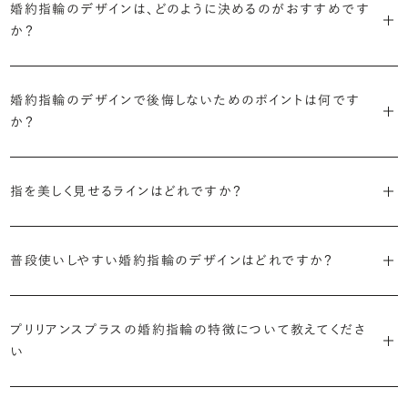
に留めた王道のデザイン「ソリティア」です。
婚約指輪のデザインは、どのように決めるのがおすすめです
リリアンスプラスでも不動の人気を誇ります。
か？
さらに、指に沿うアームの部分はまっすぐなストレートの形状が、素材
・「サイドストーン」
婚約指輪の決め方としては、以下の4つを意識するのがおすすめで
はプラチナがよく選ばれています。
主役のダイヤモンドの横に小ぶりなメレダイヤモンドでアクセントを添
す。
婚約指輪のデザインで後悔しないためのポイントは何です
えたデザイン。愛らしい雰囲気が楽しめます。
か？
婚約指輪の人気デザインランキングを見る
・順番に絞り込んでみる
・「エタニティ」
3つのポイントがあります。
まずはデザインの種類（ソリティア／サイドストーン／エタニティ等）を
リングに沿ってダイヤモンドが並ぶ華やかなデザイン。“永遠”を意味す
指を美しく見せるラインはどれですか？
絞り、次にアームのフォルム（ストレート／ウェーブ／V字）と素材（プ
るという点でも人気があります。
1つ目は結婚指輪との重ね付けを想定してデザインを選ぶこと、2つ目
ラチナ／ゴールド）を選ぶ流れがスムーズです。
S字やV字などを描く「ウェーブ」のデザインだと、より指が長く美しく
はライフスタイルに合った普段使いのしやすさを確認すること、3つ目
・「パヴェ」
見えやすいと言われています。
普段使いしやすい婚約指輪のデザインはどれですか？
は実物を指に着けて見え方を確かめることです。
・年齢を重ねても似合うリングを目指す
リングに小粒のダイヤモンドを敷き詰めた豪華で存在感あるデザイ
流行に左右されないデザインであること、そして年齢を重ねた手にも
ン。手元にしっかりと存在感を添えてくれます。
ダイヤモンドを留める爪の高さを低めにすることで、日常使いしやすく
しかし、指を美しく見せるデザインはその人の手の骨格によって変わっ
ブリリアンスプラスのショールームでは、すべてのデザインを、心ゆく
似合う適度なボリュームがあることが理想的です。
なります。ブリリアンスプラスでは、普段の生活の中でも婚約指輪を楽
プリリアンスプラスの婚約指輪の特徴について教えてくださ
てきます。ぜひ、所要時間30秒のブリリアンスプラスオリジナル診断を
までじっくりと試着していただけます。
・「ヘイロー」
い
しく身に着けていただけるよう、全てのデザインが高さを抑えて作られ
活用して、ご自身にぴったりのラインを探してみてください。
・着用シーンを想像して選ぶ
主役のダイヤモンドの輪郭をメレダイヤモンドで取り囲んだデザイン。
ています。
日常的に身に着けたいのか、お出かけの時だけ身に着けたいのか
ショールームで婚約指輪を試着する
華やかなデザインをお好みの方から非常に人気です。
・自分で組み合わせるオーダーメイド
で、適したデザインは変わってきます。普段使いの頻度が多ければ引っ