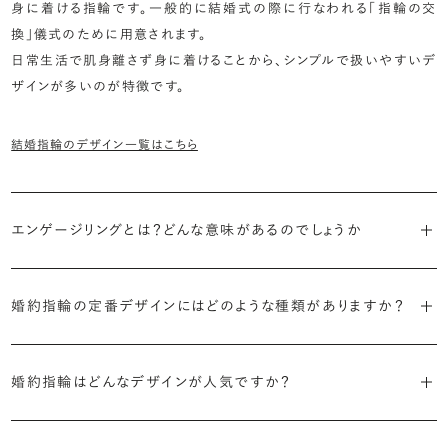
身に着ける指輪です。一般的に結婚式の際に行なわれる「指輪の交
換」儀式のために用意されます。
日常生活で肌身離さず身に着けることから、シンプルで扱いやすいデ
ザインが多いのが特徴です。
結婚指輪のデザイン一覧はこちら
エンゲージリングとは？どんな意味があるのでしょうか
ブライダルリングには婚約指輪と結婚指輪がありますが「エンゲージ
リング」は婚約指輪の別名です。
婚約指輪の定番デザインにはどのような種類がありますか？
婚約指輪のデザインは、大きく5つに分かれます。
「エンゲージリング」は実は和製英語。英語ではEngagement
婚約指輪はどんなデザインが人気ですか？
Ring（エンゲージメントリング）と呼ばれます。
・「ソリティア」
最もよく選ばれているデザインは、主役のダイヤモンド一石をシンプル
主役のダイヤモンド一石をシンプルに留めた最も王道のデザイン。ブ