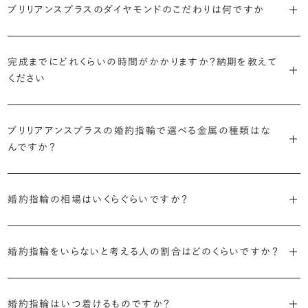
婚約指輪診断を試してみる
ブリリアンスプラスではすべての婚約指輪をリングデザインとダイヤ
ブリリアンスプラスのダイヤモンドのこだわりは何ですか
より洋服への引っかかりへの心配を少なくしたい場合は、爪を使わず
掛かりにくさに配慮されていたり、ダイヤモンドの大きさ自体も控えめ
ブリリアンスプラスでは70種類以上のデザインからお好みの1本をお
モンドを自由に組み合わせる、オーダーメイドでお作りしています。
地金でダイヤモンドを包み込むように留める「覆輪留め」もおすすめ
な方が、扱いやすく活躍の頻度も高まるかもしれません。
選びいただけます。
・国内有数の多彩なラインナップ
30,000個以上のダイヤモンドの中からお好みの1石を選び、70種類
です。
種類、品質、価格に至るまで、あらゆる価値観に合う多様なダイヤモン
完成までにどれくらいの時間がかかりますか？納期を教えて
以上のデザインと組み合わせて、世界に一つの婚約指輪を製作できま
・何を重要視するか明確にする
ください
ドをご用意しています。一般的な天然のラウンドシェイプだけでも3万
す。
迷った場合はショールームでジュエリーコンサルタントにぜひご相談
デザインで譲れないポイント、ダイヤモンドの品質で大切にしたいこと
個以上。選択肢が多いからこそ、お一人おひとりに最適なご提案がで
ください。お好みやライフスタイルを丁寧にヒアリングしながら、たくさ
などがはっきりするほど、理想の婚約指輪が探しやすくなります。
ブリリアンスプラスの婚約指輪は、ご注文ごとに熟練の宝飾職人が一
きます。
・誠実で透明性の高い価格設定
ん身に着けたいと思えるとっておきのデザインをご提案いたします。
つひとつ心をこめてお作りいたします。基本の納期は4週間前後、素材
ブリリアアンスプラスの婚約指輪で選べる金属の種類はな
ジュエリーの購入は初めてというお客様も多いからこそ、より安心して
迷った場合はショールームでジュエリーコンサルタントにご相談いた
んですか？
やデザインによって5週間ほどお日にちを頂戴する場合がございます。
・業界の当たり前にとらわれない適正価格と透明性
お選びいただくために。在庫を持たない、店舗を過剰に設けないな
だければ、お好みやライフスタイルに合ったデザインをご提案いたし
流通の上流からの仕入れ、余分な在庫を持たない取り組みなどで、従
ど、コストをカットすることで適正価格を実現しています。また、ご用意
ます。
婚約指輪の素材はプラチナ（Pt950）、ゴールド（K18）、プラチナとゴ
詳しくは各デザインの詳細ページをご確認いただくか、ショールームま
来のマージンの大半をカットし、ダイヤモンドの適正価格を実現。一石
しているすべてのデザインとダイヤモンドの価格をサイト上で公開して
ールドを組み合わせたコンビネーションからお選びいただけます。ゴ
婚約指輪の相場はいくらぐらいですか？
でお問い合わせください。
ごとの価格・品質情報もすべて公開しています。
います。
ールドは、イエローゴールド・ピンクゴールド・シャンパンゴールドのご
婚約指輪のおすすめの選び方を詳しく
2026年に発表された全国調査（※）によると婚約指輪の相場は全国
用意がございます。
普段使いしやすいデザインの選び方を詳しく
・婚約指輪に留める一石を自分で選べる
・すべてのダイヤモンドに鑑定書が付属
平均で約43.8万円。30〜40万円未満の範囲で選ぶカップルが18.7%
婚約指輪をいらないと考える人の割合はどのくらいですか？
ダイヤモンド供給元のデータと直接繋がる独自の検索画面で、品質を
婚約指輪の中央にお留めするダイヤモンドには、国内外の最大手鑑
と最も多く、20〜30万円未満、10〜20万円未満が続きます。
デザインによって対応する素材が変わりますので、詳しくは各デザイン
細かく設定し検索が可能です。限られた候補から選ぶのではなく、ま
定機関が発行する信頼性の高い鑑定書が付属いたします。
2026年に発表された全国調査（※）によると、婚約記念品を贈られた
※データ出典：結婚マーケット調査2025
の詳細ページをご覧ください。
だ誰も触れていないダイヤモンドから、品質も価格も納得するあなた
人は67.1%。そのうち婚約指輪を贈られた人は67.9%と、全体の約5割
婚約指輪はいつ着けるものですか？