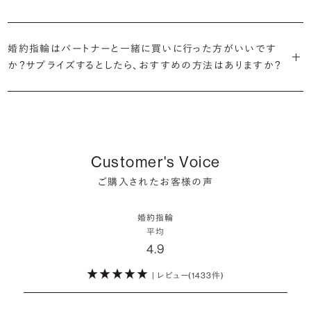
だけの一石を探し婚約指輪をオーダーしていただけます。
・充実したアフターサービス
割が婚約指輪を購入しなかったようです。
ブリリアンスプラスでは適正価格を心がけているため、一般的な相場
プラチナの婚約指輪
一般的に利用頻度が高い、リングのサイズ直しや表面の仕上げ直しな
贈られたその日から、お好みのタイミングで着け始めて問題ありませ
と同程度のご予算でより高品質なダイヤモンドをお選びいただくこと
・鑑定書が付属
どのメンテナンスについては全て永久「無料」保証。その他、万が一に
イエローゴールドの婚約指輪
婚約指輪はパートナーと一緒に買いに行った方がいいです
ん。
婚約指輪は結婚するために必須のものではありませんが、中には「昔
も可能です。
婚約指輪用のすべてのダイヤモンドに、国内外の信頼性の高い鑑定
備えたアフターサービスも永久保証で対応しております。
ピンクゴールドの婚約指輪
か？サプライズするとしたら、おすすめの方法はありますか？
から憧れがあったがパートナーに遠慮して欲しいと言い出せなかっ
機関が発行した鑑定書が付き、品質が保証されます。
シャンパンゴールドの婚約指輪
婚約指輪は婚約期間中だけでなく、結婚後も活躍するジュエリーで
た」というケースもあります。
詳しくはこちら
確かに、最近は「お相手の好きなデザインを確実に選べる」という理由
す。使い方に決まりはありませんが、身内やお友達、知人の結婚式やパ
コンビネーションの婚約指輪
・メレダイヤモンドまでブライダル品質
で、お二人で来店されるケースが一般的になってきています。
ーティなどの特別なシーンはもちろん、日常の場面でも身に着けると
また、婚約記念品を贈った方のうち26.2%が婚約ネックレスを選ぶな
婚約指輪にさらなる華やかさを添える小ぶりなダイヤモンドも、一般的
いう方が増えています。
ど、近年は婚約指輪以外のジュエリーの選択肢にも注目が集まってい
にブライダルで使われる品質以上のもののみを厳選して使用していま
しかし、サプライズで贈り贈られるのも、やはり素敵な経験。ブリリアン
Customer's Voice
ます。
す。輝きの違いをお楽しみください。
スプラスではサプライズでもお相手のご希望を叶えられるよう、ダイヤ
詳しくはこちら
ご購入されたお客様の声
モンドをサプライズで贈りデザインは後から二人で選ぶ『ダイヤモンド
お相手の気持ちに寄り添いながら、お二人にとって後悔のない選択を
わたしたちのダイヤモンドについて
でプロポーズ』というサービスもご用意しています。
検討していただければと思います。
婚約指輪
※データ出典：結婚マーケット調査2025
平均
ぜひお二人らしいスタイルを見つけてみてください。
4.9
| レビュー(1433件)
詳しくはこちら