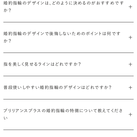
婚約指輪のデザインは、どのように決めるのがおすすめです
に留めた王道のデザイン「ソリティア」です。
リリアンスプラスでも不動の人気を誇ります。
か？
さらに、指に沿うアームの部分はまっすぐなストレートの形状が、素材
・「サイドストーン」
婚約指輪の決め方としては、以下の4つを意識するのがおすすめで
はプラチナがよく選ばれています。
主役のダイヤモンドの横に小ぶりなメレダイヤモンドでアクセントを添
婚約指輪のデザインで後悔しないためのポイントは何です
す。
えたデザイン。愛らしい雰囲気が楽しめます。
か？
婚約指輪の人気デザインランキングを見る
・順番に絞り込んでみる
・「エタニティ」
3つのポイントがあります。
まずはデザインの種類（ソリティア／サイドストーン／エタニティ等）を
リングに沿ってダイヤモンドが並ぶ華やかなデザイン。“永遠”を意味す
指を美しく見せるラインはどれですか？
絞り、次にアームのフォルム（ストレート／ウェーブ／V字）と素材（プ
るという点でも人気があります。
1つ目は結婚指輪との重ね付けを想定してデザインを選ぶこと、2つ目
ラチナ／ゴールド）を選ぶ流れがスムーズです。
S字やV字などを描く「ウェーブ」のデザインだと、より指が長く美しく
はライフスタイルに合った普段使いのしやすさを確認すること、3つ目
・「パヴェ」
普段使いしやすい婚約指輪のデザインはどれですか？
見えやすいと言われています。
は実物を指に着けて見え方を確かめることです。
・年齢を重ねても似合うリングを目指す
リングに小粒のダイヤモンドを敷き詰めた豪華で存在感あるデザイ
流行に左右されないデザインであること、そして年齢を重ねた手にも
ン。手元にしっかりと存在感を添えてくれます。
ダイヤモンドを留める爪の高さを低めにすることで、日常使いしやすく
しかし、指を美しく見せるデザインはその人の手の骨格によって変わっ
ブリリアンスプラスのショールームでは、すべてのデザインを、心ゆく
似合う適度なボリュームがあることが理想的です。
プリリアンスプラスの婚約指輪の特徴について教えてくださ
なります。ブリリアンスプラスでは、普段の生活の中でも婚約指輪を楽
てきます。ぜひ、所要時間30秒のブリリアンスプラスオリジナル診断を
までじっくりと試着していただけます。
・「ヘイロー」
い
しく身に着けていただけるよう、全てのデザインが高さを抑えて作られ
活用して、ご自身にぴったりのラインを探してみてください。
・着用シーンを想像して選ぶ
主役のダイヤモンドの輪郭をメレダイヤモンドで取り囲んだデザイン。
ています。
日常的に身に着けたいのか、お出かけの時だけ身に着けたいのか
ショールームで婚約指輪を試着する
華やかなデザインをお好みの方から非常に人気です。
・自分で組み合わせるオーダーメイド
婚約指輪診断を試してみる