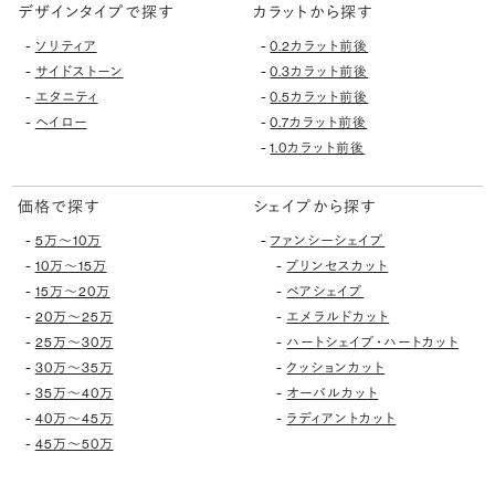
デザインタイプで探す
カラットから探す
-
-
ソリティア
0.2カラット前後
-
-
サイドストーン
0.3カラット前後
-
-
エタニティ
0.5カラット前後
-
-
ヘイロー
0.7カラット前後
-
1.0カラット前後
価格で探す
シェイプから探す
-
-
5万〜10万
ファンシーシェイプ
-
-
10万〜15万
プリンセスカット
-
-
15万〜20万
ペアシェイプ
-
-
20万〜25万
エメラルドカット
-
-
25万〜30万
ハートシェイプ・ハートカット
-
-
30万〜35万
クッションカット
-
-
35万〜40万
オーバルカット
-
-
40万〜45万
ラディアントカット
-
45万〜50万