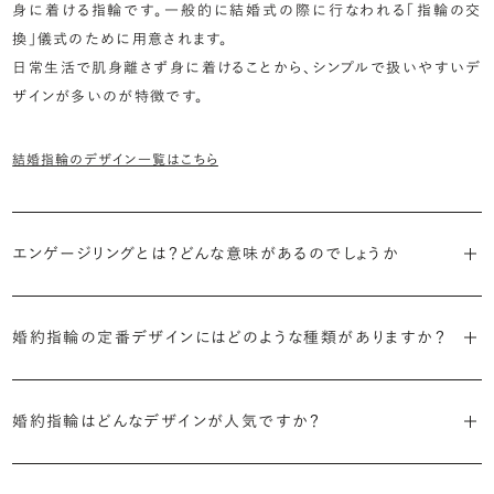
身に着ける指輪です。一般的に結婚式の際に行なわれる「指輪の交
換」儀式のために用意されます。
日常生活で肌身離さず身に着けることから、シンプルで扱いやすいデ
ザインが多いのが特徴です。
結婚指輪のデザイン一覧はこちら
エンゲージリングとは？どんな意味があるのでしょうか
ブライダルリングには婚約指輪と結婚指輪がありますが「エンゲージ
婚約指輪の定番デザインにはどのような種類がありますか？
リング」は婚約指輪の別名です。
婚約指輪のデザインは、大きく5つに分かれます。
「エンゲージリング」は実は和製英語。英語ではEngagement
婚約指輪はどんなデザインが人気ですか？
Ring（エンゲージメントリング）と呼ばれます。
・「ソリティア」
最もよく選ばれているデザインは、主役のダイヤモンド一石をシンプル
主役のダイヤモンド一石をシンプルに留めた最も王道のデザイン。ブ