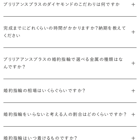
で、適したデザインは変わってきます。普段使いの頻度が多ければ引っ
ブリリアンスプラスのダイヤモンドのこだわりは何ですか
ブリリアンスプラスではすべての婚約指輪をリングデザインとダイヤ
より洋服への引っかかりへの心配を少なくしたい場合は、爪を使わず
掛かりにくさに配慮されていたり、ダイヤモンドの大きさ自体も控えめ
ブリリアンスプラスでは70種類以上のデザインからお好みの1本をお
モンドを自由に組み合わせる、オーダーメイドでお作りしています。
地金でダイヤモンドを包み込むように留める「覆輪留め」もおすすめ
な方が、扱いやすく活躍の頻度も高まるかもしれません。
選びいただけます。
・国内有数の多彩なラインナップ
30,000個以上のダイヤモンドの中からお好みの1石を選び、70種類
です。
完成までにどれくらいの時間がかかりますか？納期を教えて
種類、品質、価格に至るまで、あらゆる価値観に合う多様なダイヤモン
以上のデザインと組み合わせて、世界に一つの婚約指輪を製作できま
・何を重要視するか明確にする
ください
ドをご用意しています。一般的な天然のラウンドシェイプだけでも3万
す。
迷った場合はショールームでジュエリーコンサルタントにぜひご相談
デザインで譲れないポイント、ダイヤモンドの品質で大切にしたいこと
個以上。選択肢が多いからこそ、お一人おひとりに最適なご提案がで
ください。お好みやライフスタイルを丁寧にヒアリングしながら、たくさ
などがはっきりするほど、理想の婚約指輪が探しやすくなります。
ブリリアンスプラスの婚約指輪は、ご注文ごとに熟練の宝飾職人が一
きます。
・誠実で透明性の高い価格設定
ん身に着けたいと思えるとっておきのデザインをご提案いたします。
ブリリアアンスプラスの婚約指輪で選べる金属の種類はな
つひとつ心をこめてお作りいたします。基本の納期は4週間前後、素材
ジュエリーの購入は初めてというお客様も多いからこそ、より安心して
迷った場合はショールームでジュエリーコンサルタントにご相談いた
んですか？
やデザインによって5週間ほどお日にちを頂戴する場合がございます。
・業界の当たり前にとらわれない適正価格と透明性
お選びいただくために。在庫を持たない、店舗を過剰に設けないな
だければ、お好みやライフスタイルに合ったデザインをご提案いたし
流通の上流からの仕入れ、余分な在庫を持たない取り組みなどで、従
ど、コストをカットすることで適正価格を実現しています。また、ご用意
ます。
婚約指輪の素材はプラチナ（Pt950）、ゴールド（K18）、プラチナとゴ
詳しくは各デザインの詳細ページをご確認いただくか、ショールームま
来のマージンの大半をカットし、ダイヤモンドの適正価格を実現。一石
しているすべてのデザインとダイヤモンドの価格をサイト上で公開して
婚約指輪の相場はいくらぐらいですか？
ールドを組み合わせたコンビネーションからお選びいただけます。ゴ
でお問い合わせください。
ごとの価格・品質情報もすべて公開しています。
います。
ールドは、イエローゴールド・ピンクゴールド・シャンパンゴールドのご
婚約指輪のおすすめの選び方を詳しく
2026年に発表された全国調査（※）によると婚約指輪の相場は全国
用意がございます。
普段使いしやすいデザインの選び方を詳しく
・婚約指輪に留める一石を自分で選べる
・すべてのダイヤモンドに鑑定書が付属
婚約指輪をいらないと考える人の割合はどのくらいですか？
平均で約43.8万円。30〜40万円未満の範囲で選ぶカップルが18.7%
ダイヤモンド供給元のデータと直接繋がる独自の検索画面で、品質を
婚約指輪の中央にお留めするダイヤモンドには、国内外の最大手鑑
と最も多く、20〜30万円未満、10〜20万円未満が続きます。
デザインによって対応する素材が変わりますので、詳しくは各デザイン
細かく設定し検索が可能です。限られた候補から選ぶのではなく、ま
定機関が発行する信頼性の高い鑑定書が付属いたします。
2026年に発表された全国調査（※）によると、婚約記念品を贈られた
※データ出典：結婚マーケット調査2025
の詳細ページをご覧ください。
だ誰も触れていないダイヤモンドから、品質も価格も納得するあなた
婚約指輪はいつ着けるものですか？
人は67.1%。そのうち婚約指輪を贈られた人は67.9%と、全体の約5