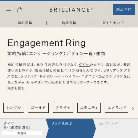
来店予約
婚約指輪
|
結婚指輪
|
ダイヤモンド
Engagement Ring
婚約指輪（エンゲージリング）デザイン一覧・種類
婚約指輪選びは、見た目の好みだけでなく、
ダイヤ
の大きさ、着け心地、普段
使いのしやすさ、結婚指輪との重ね付けの相性も大切です。ブリリアンスプラ
スでは、
ソリティア
・
サイドストーン
・
ヘイロー
・
エタニティ
などのデザインを比
較しながら、好みのダイヤと組み合わせてセミオーダーできます。
続きを読む
シンプル
ゴールド
プラチナ
エタニティ
エメラルド
ダイヤ
リングを選ぶ
セッティング
¥ - (御成約済み)
再選択