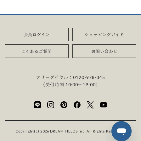
シェイプ
#エタニティリング
#ソリティア
#サイドストーン
#エタニティ
#ヘイロー
カラット
#プリンセスカット
#ペアシェイプ
#エメラルドカット
価格
カラット
#0.2カラット前後
#0.3カラット前後
#0.5カラット前後
#クッションカット
#オーバルカット
#5万〜10万
#10万〜15万
#15万〜20万
#20万〜25万
#0.2カラット前後
#0.3カラット前後
#0.5カラット前後
#0.7カラット前後
会員ログイン
ショッピングガイド
クラリティ
#25万〜30万
#30万〜35万
#0.7カラット前後
#1.0カラット前後
価格
#VS2 クラリティ
#VS1 クラリティ
#VVS2 クラリティ
よくあるご質問
お問い合わせ
ダイヤモンド
価格
#5万〜10万
#10万〜15万
#15万〜20万
#VVS1 クラリティ
#IF クラリティ
#ダイヤモンドあり
#ダイヤモンドなし
#5万〜10万
#10万〜15万
#15万〜20万
#20万〜25万
シェイプ
カット
#25万〜30万
#30万〜35万
#35万〜40万
リング幅
フリーダイヤル：
0120-978-345
#ペアシェイプ
#EXCELLENT ダイヤ
#3EX ダイヤ
#H&C EX ダイヤ
（受付時間 10:00〜19:00）
#太め・幅広
#細め・細身
シェイプ
#3EX H&C ダイヤ
#プリンセスカット
#ペアシェイプ
#エメラルドカット
性別
カラー
#クッションカット
#オーバルカット
#男性向け
#女性向け
#Iカラー
#Hカラー
#Gカラー
#Fカラー
#Eカラー
#Dカラー
鑑定書
Copyright(c) 2026 DREAM FIELDS Inc. All Rights Reserved.
#GIA鑑定付き