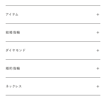
#銀座ショールーム
#吉祥寺ショールーム
#横浜ショールーム
アイテム
#名古屋ショールーム
#大阪ショールーム
#金沢ショールーム
#オンラインショールーム
#結婚指輪
#婚約指輪
#ダイヤモンド
#婚約ネックレス
結婚指輪
素材（カラー）
ダイヤモンド
#プラチナ
#ゴールド
#イエローゴールド
#ピンクゴールド
#シャンパンゴールド
#コンビネーション
カラット
婚約指輪
テイスト
#0.2カラット
#0.3カラット
#0.4カラット
#0.5カラット
#シンプル
#カジュアル
#ゴージャス
#アンティーク・クラシカル
#0.6カラット
#0.7カラット
#0.8カラット
#1カラット
素材（カラー）
フォルム
ネックレス
価格
#プラチナ
#ゴールド
#イエローゴールド
#ピンクゴールド
#ストレート
#ウェーブ
#S字
#V字
#5〜10万円
#10〜15万円
#15〜20万円
#20〜25万円
#コンビネーション
素材（カラー）
#25〜30万円
#30〜35万円
#50万円〜
デザインタイプ
デザインタイプ
#プラチナ
#ゴールド
#イエローゴールド
#ピンクゴールド