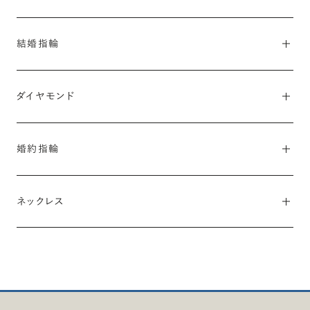
#オンラインショールーム
#結婚指輪
#婚約指輪
#ダイヤモンド
#婚約ネックレス
結婚指輪
素材（カラー）
ダイヤモンド
#プラチナ
#ゴールド
#イエローゴールド
#ピンクゴールド
#シャンパンゴールド
#コンビネーション
カラット
テイスト
婚約指輪
#0.2カラット
#0.3カラット
#0.4カラット
#0.5カラット
#シンプル
#カジュアル
#ゴージャス
#アンティーク・クラシカル
#0.6カラット
#0.7カラット
#0.8カラット
#1カラット
素材（カラー）
フォルム
価格
ネックレス
#プラチナ
#ゴールド
#イエローゴールド
#ピンクゴールド
#ストレート
#ウェーブ
#S字
#V字
#5〜10万円
#10〜15万円
#15〜20万円
#20〜25万円
#コンビネーション
素材（カラー）
#25〜30万円
#30〜35万円
#50万円〜
デザインタイプ
デザインタイプ
#プラチナ
#ゴールド
#イエローゴールド
#ピンクゴールド
シェイプ
#エタニティリング
#ソリティア
#サイドストーン
#エタニティ
#ヘイロー
カラット
#プリンセスカット
#ペアシェイプ
#エメラルドカット
価格
カラット
#0.2カラット前後
#0.3カラット前後
#0.5カラット前後
#クッションカット
#オーバルカット