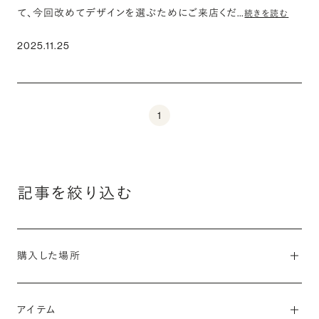
て、今回改めてデザインを選ぶためにご来店くだ…
続きを読む
2025.11.25
1
記事を絞り込む
購入した場所
#銀座ショールーム
#吉祥寺ショールーム
#横浜ショールーム
アイテム
#名古屋ショールーム
#大阪ショールーム
#金沢ショールーム