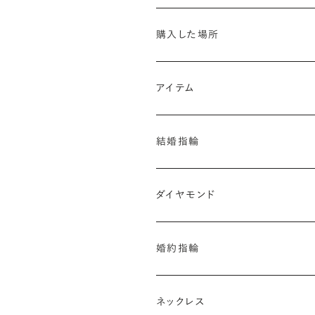
購入した場所
#銀座ショールーム
#吉祥寺ショー
アイテム
#オンラインショールーム
#結婚指輪
#婚約指輪
#ダイヤモ
結婚指輪
素材（カラー）
ダイヤモンド
#プラチナ
#ゴールド
#イエローゴ
テイスト
カラット
婚約指輪
#シンプル
#カジュアル
#ゴージャ
#0.2カラット
#0.3カラット
#0.4
フォルム
価格
素材（カラー）
#ストレート
#ウェーブ
#S字
#V
ネックレス
#5〜10万円
#10〜15万円
#15〜
#プラチナ
#ゴールド
#イエローゴ