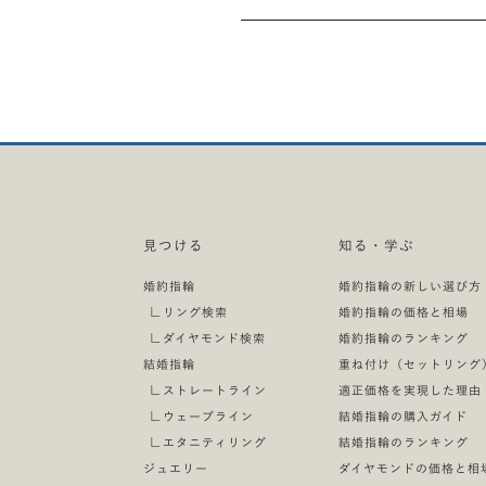
デザインタイプ
シェイプ
デザインタイプ
素材（カラー）
#エタニティリング
#プリンセスカット
#ペアシェイプ
#ソリティア
#サイドストーン
#エ
#プラチナ
#ゴールド
#イエローゴ
価格
クラリティ
カラット
カラット
#5万〜10万
#10万〜15万
#15万
#VS2 クラリティ
#VS1 クラリティ
#0.2カラット前後
#0.3カラット前後
#0.2カラット前後
#0.3カラット前後
ダイヤモンド
カット
価格
価格
#ダイヤモンドあり
#ダイヤモンドな
#EXCELLENT ダイヤ
#3EX ダイヤ
#5万〜10万
#10万〜15万
#15万
#5万〜10万
#10万〜15万
#15万
見つける
知る・学ぶ
リング幅
カラー
シェイプ
シェイプ
婚約指輪
婚約指輪の新しい選び方
#太め・幅広
#細め・細身
#Iカラー
#Hカラー
#Gカラー
#
#プリンセスカット
#ペアシェイプ
#ペアシェイプ
∟
リング検索
婚約指輪の価格と相場
∟
ダイヤモンド検索
婚約指輪のランキング
性別
鑑定書
結婚指輪
重ね付け（セットリング
#男性向け
#女性向け
#GIA鑑定付き
∟
ストレートライン
適正価格を実現した理由
∟
ウェーブライン
結婚指輪の購入ガイド
∟
エタニティリング
結婚指輪のランキング
ジュエリー
ダイヤモンドの価格と相