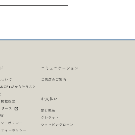
ド
コミュニケーション
について
ご来店のご案内
LIANCE+だから叶うこと
社
お支払い
ア掲載履歴
リリース
銀行振込
規約
クレジット
バシーポリシー
ショッピングローン
リティーポリシー