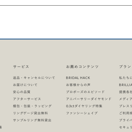
#エメラルドカット
#クッションカット
#オーバルカット
タニティ
#ヘイロー
ールド
#ピンクゴールド
〜20万
#20万〜25万
#25万〜30万
#30万〜35万
#VVS2 クラリティ
#VVS1 クラリティ
#IF クラリティ
#0.5カラット前後
#0.7カラット前後
#1.0カラット前後
#0.5カラット前後
#0.7カラット前後
し
#H&C EX ダイヤ
#3EX H&C ダイヤ
〜20万
#20万〜25万
#25万〜30万
#30万〜35万
#35万〜40万
〜20万
サービス
お薦めコンテンツ
ブラン
返品・キャンセルについて
BRIDAL HACK
私たち
Fカラー
#Eカラー
#Dカラー
#エメラルドカット
#クッションカット
#オーバルカット
お届けについて
お客様からの声
BRIL
安心の品質
プロポーズのエピソード
提携各
）
アフターサービス
アニバーサリーダイヤモンド
メディ
梱包・包装・ラッピング
0.3ctダイヤリング特集
プレス
リングゲージ貸出無料
ファンシーシェイプ
ご利用
サンプルリング無料貸出
プライ
場
セキュ