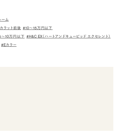
ルーム
.2カラット前後
#10〜15万円以下
5〜10万円以下
#H&C EX（ハートアンドキューピッド エクセレント）
#Eカラー