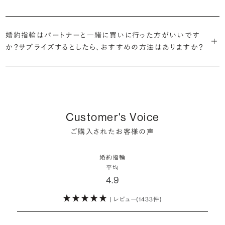
だけの一石を探し婚約指輪をオーダーしていただけます。
・充実したアフターサービス
割が婚約指輪を購入しなかったようです。
ブリリアンスプラスでは適正価格を心がけているため、一般的な相場
プラチナの婚約指輪
一般的に利用頻度が高い、リングのサイズ直しや表面の仕上げ直しな
贈られたその日から、お好みのタイミングで着け始めて問題ありませ
と同程度のご予算でより高品質なダイヤモンドをお選びいただくこと
・鑑定書が付属
どのメンテナンスについては全て永久「無料」保証。その他、万が一に
イエローゴールドの婚約指輪
婚約指輪はパートナーと一緒に買いに行った方がいいです
ん。
婚約指輪は結婚するために必須のものではありませんが、中には「昔
も可能です。
婚約指輪用のすべてのダイヤモンドに、国内外の信頼性の高い鑑定
備えたアフターサービスも永久保証で対応しております。
ピンクゴールドの婚約指輪
か？サプライズするとしたら、おすすめの方法はありますか？
から憧れがあったがパートナーに遠慮して欲しいと言い出せなかっ
機関が発行した鑑定書が付き、品質が保証されます。
シャンパンゴールドの婚約指輪
婚約指輪は婚約期間中だけでなく、結婚後も活躍するジュエリーで
た」というケースもあります。
詳しくはこちら
確かに、最近は「お相手の好きなデザインを確実に選べる」という理由
す。使い方に決まりはありませんが、身内やお友達、知人の結婚式やパ
コンビネーションの婚約指輪
・メレダイヤモンドまでブライダル品質
で、お二人で来店されるケースが一般的になってきています。
ーティなどの特別なシーンはもちろん、日常の場面でも身に着けると
また、婚約記念品を贈った方のうち26.2%が婚約ネックレスを選ぶな
婚約指輪にさらなる華やかさを添える小ぶりなダイヤモンドも、一般的
いう方が増えています。
ど、近年は婚約指輪以外のジュエリーの選択肢にも注目が集まってい
にブライダルで使われる品質以上のもののみを厳選して使用していま
しかし、サプライズで贈り贈られるのも、やはり素敵な経験。ブリリアン
Customer's Voice
ます。
す。輝きの違いをお楽しみください。
スプラスではサプライズでもお相手のご希望を叶えられるよう、ダイヤ
詳しくはこちら
ご購入されたお客様の声
モンドをサプライズで贈りデザインは後から二人で選ぶ『ダイヤモンド
お相手の気持ちに寄り添いながら、お二人にとって後悔のない選択を
わたしたちのダイヤモンドについて
でプロポーズ』というサービスもご用意しています。
検討していただければと思います。
婚約指輪
※データ出典：結婚マーケット調査2025
平均
ぜひお二人らしいスタイルを見つけてみてください。
4.9
| レビュー(1433件)
詳しくはこちら