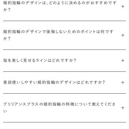
婚約指輪のデザインは、どのように決めるのがおすすめです
に留めた王道のデザイン「ソリティア」です。
リリアンスプラスでも不動の人気を誇ります。
か？
さらに、指に沿うアームの部分はまっすぐなストレートの形状が、素材
・「サイドストーン」
婚約指輪の決め方としては、以下の4つを意識するのがおすすめで
はプラチナがよく選ばれています。
主役のダイヤモンドの横に小ぶりなメレダイヤモンドでアクセントを添
婚約指輪のデザインで後悔しないためのポイントは何です
す。
えたデザイン。愛らしい雰囲気が楽しめます。
か？
婚約指輪の人気デザインランキングを見る
・順番に絞り込んでみる
・「エタニティ」
3つのポイントがあります。
まずはデザインの種類（ソリティア／サイドストーン／エタニティ等）を
リングに沿ってダイヤモンドが並ぶ華やかなデザイン。“永遠”を意味す
指を美しく見せるラインはどれですか？
絞り、次にアームのフォルム（ストレート／ウェーブ／V字）と素材（プ
るという点でも人気があります。
1つ目は結婚指輪との重ね付けを想定してデザインを選ぶこと、2つ目
ラチナ／ゴールド）を選ぶ流れがスムーズです。
S字やV字などを描く「ウェーブ」のデザインだと、より指が長く美しく
はライフスタイルに合った普段使いのしやすさを確認すること、3つ目
・「パヴェ」
普段使いしやすい婚約指輪のデザインはどれですか？
見えやすいと言われています。
は実物を指に着けて見え方を確かめることです。
・年齢を重ねても似合うリングを目指す
リングに小粒のダイヤモンドを敷き詰めた豪華で存在感あるデザイ
流行に左右されないデザインであること、そして年齢を重ねた手にも
ン。手元にしっかりと存在感を添えてくれます。
ダイヤモンドを留める爪の高さを低めにすることで、日常使いしやすく
しかし、指を美しく見せるデザインはその人の手の骨格によって変わっ
ブリリアンスプラスのショールームでは、すべてのデザインを、心ゆく
似合う適度なボリュームがあることが理想的です。
プリリアンスプラスの婚約指輪の特徴について教えてくださ
なります。ブリリアンスプラスでは、普段の生活の中でも婚約指輪を楽
てきます。ぜひ、所要時間30秒のブリリアンスプラスオリジナル診断を
までじっくりと試着していただけます。
・「ヘイロー」
い
しく身に着けていただけるよう、全てのデザインが高さを抑えて作られ
活用して、ご自身にぴったりのラインを探してみてください。
・着用シーンを想像して選ぶ
主役のダイヤモンドの輪郭をメレダイヤモンドで取り囲んだデザイン。
ています。
日常的に身に着けたいのか、お出かけの時だけ身に着けたいのか
ショールームで婚約指輪を試着する
華やかなデザインをお好みの方から非常に人気です。
・自分で組み合わせるオーダーメイド
婚約指輪診断を試してみる