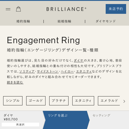
来店予約
婚約指輪
|
結婚指輪
|
ダイヤモンド
Engagement Ring
婚約指輪（エンゲージリング）デザイン一覧・種類
婚約指輪選びは、見た目の好みだけでなく、
ダイヤ
の大きさ、着け心地、普段
使いのしやすさ、結婚指輪との重ね付けの相性も大切です。ブリリアンスプラ
スでは、
ソリティア
・
サイドストーン
・
ヘイロー
・
エタニティ
などのデザインを比
較しながら、好みのダイヤと組み合わせてセミオーダーできます。
続きを読む
シンプル
ゴールド
プラチナ
エタニティ
エメラルド
ダイヤ
リングを選ぶ
セッティング
¥80,700
再選択