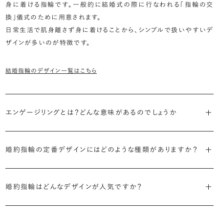
身に着ける指輪です。一般的に結婚式の際に行なわれる「指輪の交
換」儀式のために用意されます。
日常生活で肌身離さず身に着けることから、シンプルで扱いやすいデ
ザインが多いのが特徴です。
結婚指輪のデザイン一覧はこちら
エンゲージリングとは？どんな意味があるのでしょうか
ブライダルリングには婚約指輪と結婚指輪がありますが「エンゲージ
婚約指輪の定番デザインにはどのような種類がありますか？
リング」は婚約指輪の別名です。
婚約指輪のデザインは、大きく5つに分かれます。
「エンゲージリング」は実は和製英語。英語ではEngagement
婚約指輪はどんなデザインが人気ですか？
Ring（エンゲージメントリング）と呼ばれます。
・「ソリティア」
最もよく選ばれているデザインは、主役のダイヤモンド一石をシンプル
主役のダイヤモンド一石をシンプルに留めた最も王道のデザイン。ブ