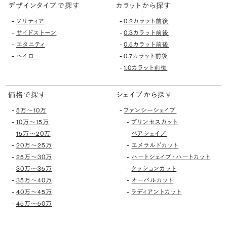
デザインタイプで探す
カラットから探す
-
-
ソリティア
0.2カラット前後
-
-
サイドストーン
0.3カラット前後
-
-
エタニティ
0.5カラット前後
-
-
ヘイロー
0.7カラット前後
-
1.0カラット前後
価格で探す
シェイプから探す
-
-
5万〜10万
ファンシーシェイプ
-
-
10万〜15万
プリンセスカット
-
-
15万〜20万
ペアシェイプ
-
-
20万〜25万
エメラルドカット
-
-
25万〜30万
ハートシェイプ・ハートカット
-
-
30万〜35万
クッションカット
-
-
35万〜40万
オーバルカット
-
-
40万〜45万
ラディアントカット
-
45万〜50万