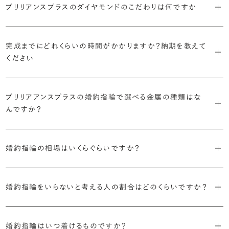
で、適したデザインは変わってきます。普段使いの頻度が多ければ引っ
ブリリアンスプラスのダイヤモンドのこだわりは何ですか
ブリリアンスプラスではすべての婚約指輪をリングデザインとダイヤ
より洋服への引っかかりへの心配を少なくしたい場合は、爪を使わず
掛かりにくさに配慮されていたり、ダイヤモンドの大きさ自体も控えめ
ブリリアンスプラスでは70種類以上のデザインからお好みの1本をお
モンドを自由に組み合わせる、オーダーメイドでお作りしています。
地金でダイヤモンドを包み込むように留める「覆輪留め」もおすすめ
な方が、扱いやすく活躍の頻度も高まるかもしれません。
選びいただけます。
・国内有数の多彩なラインナップ
30,000個以上のダイヤモンドの中からお好みの1石を選び、70種類
です。
完成までにどれくらいの時間がかかりますか？納期を教えて
種類、品質、価格に至るまで、あらゆる価値観に合う多様なダイヤモン
以上のデザインと組み合わせて、世界に一つの婚約指輪を製作できま
・何を重要視するか明確にする
ください
ドをご用意しています。一般的な天然のラウンドシェイプだけでも3万
す。
迷った場合はショールームでジュエリーコンサルタントにぜひご相談
デザインで譲れないポイント、ダイヤモンドの品質で大切にしたいこと
個以上。選択肢が多いからこそ、お一人おひとりに最適なご提案がで
ください。お好みやライフスタイルを丁寧にヒアリングしながら、たくさ
などがはっきりするほど、理想の婚約指輪が探しやすくなります。
ブリリアンスプラスの婚約指輪は、ご注文ごとに熟練の宝飾職人が一
きます。
・誠実で透明性の高い価格設定
ん身に着けたいと思えるとっておきのデザインをご提案いたします。
ブリリアアンスプラスの婚約指輪で選べる金属の種類はな
つひとつ心をこめてお作りいたします。基本の納期は4週間前後、素材
ジュエリーの購入は初めてというお客様も多いからこそ、より安心して
迷った場合はショールームでジュエリーコンサルタントにご相談いた
んですか？
やデザインによって5週間ほどお日にちを頂戴する場合がございます。
・業界の当たり前にとらわれない適正価格と透明性
お選びいただくために。在庫を持たない、店舗を過剰に設けないな
だければ、お好みやライフスタイルに合ったデザインをご提案いたし
流通の上流からの仕入れ、余分な在庫を持たない取り組みなどで、従
ど、コストをカットすることで適正価格を実現しています。また、ご用意
ます。
婚約指輪の素材はプラチナ（Pt950）、ゴールド（K18）、プラチナとゴ
詳しくは各デザインの詳細ページをご確認いただくか、ショールームま
来のマージンの大半をカットし、ダイヤモンドの適正価格を実現。一石
しているすべてのデザインとダイヤモンドの価格をサイト上で公開して
婚約指輪の相場はいくらぐらいですか？
ールドを組み合わせたコンビネーションからお選びいただけます。ゴ
でお問い合わせください。
ごとの価格・品質情報もすべて公開しています。
います。
ールドは、イエローゴールド・ピンクゴールド・シャンパンゴールドのご
婚約指輪のおすすめの選び方を詳しく
2026年に発表された全国調査（※）によると婚約指輪の相場は全国
用意がございます。
普段使いしやすいデザインの選び方を詳しく
・婚約指輪に留める一石を自分で選べる
・すべてのダイヤモンドに鑑定書が付属
婚約指輪をいらないと考える人の割合はどのくらいですか？
平均で約43.8万円。30〜40万円未満の範囲で選ぶカップルが18.7%
ダイヤモンド供給元のデータと直接繋がる独自の検索画面で、品質を
婚約指輪の中央にお留めするダイヤモンドには、国内外の最大手鑑
と最も多く、20〜30万円未満、10〜20万円未満が続きます。
デザインによって対応する素材が変わりますので、詳しくは各デザイン
細かく設定し検索が可能です。限られた候補から選ぶのではなく、ま
定機関が発行する信頼性の高い鑑定書が付属いたします。
2026年に発表された全国調査（※）によると、婚約記念品を贈られた
※データ出典：結婚マーケット調査2025
の詳細ページをご覧ください。
だ誰も触れていないダイヤモンドから、品質も価格も納得するあなた
婚約指輪はいつ着けるものですか？
人は67.1%。そのうち婚約指輪を贈られた人は67.9%と、全体の約5