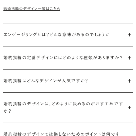
結婚指輪のデザイン一覧はこちら
エンゲージリングとは？どんな意味があるのでしょうか
ブライダルリングには婚約指輪と結婚指輪がありますが「エンゲージ
婚約指輪の定番デザインにはどのような種類がありますか？
リング」は婚約指輪の別名です。
婚約指輪のデザインは、大きく5つに分かれます。
「エンゲージリング」は実は和製英語。英語ではEngagement
婚約指輪はどんなデザインが人気ですか？
Ring（エンゲージメントリング）と呼ばれます。
・「ソリティア」
最もよく選ばれているデザインは、主役のダイヤモンド一石をシンプル
主役のダイヤモンド一石をシンプルに留めた最も王道のデザイン。ブ
婚約指輪のデザインは、どのように決めるのがおすすめです
に留めた王道のデザイン「ソリティア」です。
リリアンスプラスでも不動の人気を誇ります。
か？
さらに、指に沿うアームの部分はまっすぐなストレートの形状が、素材
・「サイドストーン」
婚約指輪の決め方としては、以下の4つを意識するのがおすすめで
はプラチナがよく選ばれています。
主役のダイヤモンドの横に小ぶりなメレダイヤモンドでアクセントを添
婚約指輪のデザインで後悔しないためのポイントは何です
す。