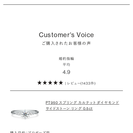
シャンパンゴールドの婚約指輪
婚約指輪は婚約期間中だけでなく、結婚後も活躍するジュエリーで
た」というケースもあります。
詳しくはこちら
確かに、最近は「お相手の好きなデザインを確実に選べる」という理由
す。使い方に決まりはありませんが、身内やお友達、知人の結婚式やパ
コンビネーションの婚約指輪
・メレダイヤモンドまでブライダル品質
で、お二人で来店されるケースが一般的になってきています。
ーティなどの特別なシーンはもちろん、日常の場面でも身に着けると
また、婚約記念品を贈った方のうち26.2%が婚約ネックレスを選ぶな
婚約指輪にさらなる華やかさを添える小ぶりなダイヤモンドも、一般的
いう方が増えています。
ど、近年は婚約指輪以外のジュエリーの選択肢にも注目が集まってい
にブライダルで使われる品質以上のもののみを厳選して使用していま
しかし、サプライズで贈り贈られるのも、やはり素敵な経験。ブリリアン
Customer's Voice
ます。
す。輝きの違いをお楽しみください。
スプラスではサプライズでもお相手のご希望を叶えられるよう、ダイヤ
詳しくはこちら
ご購入されたお客様の声
モンドをサプライズで贈りデザインは後から二人で選ぶ『ダイヤモンド
お相手の気持ちに寄り添いながら、お二人にとって後悔のない選択を
わたしたちのダイヤモンドについて
でプロポーズ』というサービスもご用意しています。
検討していただければと思います。
婚約指輪
※データ出典：結婚マーケット調査2025
平均
ぜひお二人らしいスタイルを見つけてみてください。
4.9
| レビュー(1433件)
詳しくはこちら
PT950 スプリング カルテット ダイヤモンド
サイドストーン リング 0.5ct
購入目的：プロポーズ用