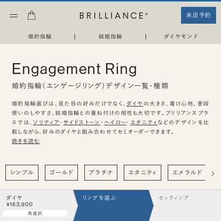
来店予約
婚約指輪
|
結婚指輪
|
ダイヤモンド
Engagement Ring
婚約指輪（エンゲージリング）デザイン一覧・種類
婚約指輪選びは、見た目の好みだけでなく、
ダイヤ
の大きさ、着け心地、普段
使いのしやすさ、結婚指輪との重ね付けの相性も大切です。ブリリアンスプラ
スでは、
ソリティア
・
サイドストーン
・
ヘイロー
・
エタニティ
などのデザインを比
較しながら、好みのダイヤと組み合わせてセミオーダーできます。
続きを読む
シンプル
ゴールド
プラチナ
エタニティ
エメラルド
ダイヤ
リングを選ぶ
セッティング
¥163,900
再選択