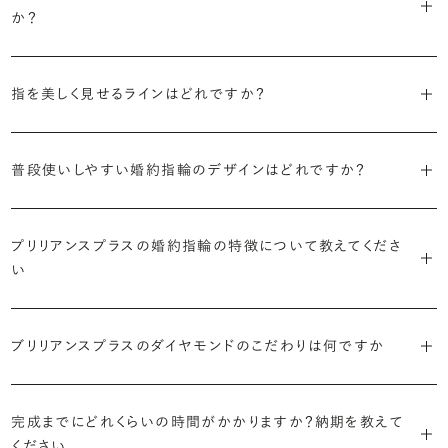
えたデザイン。愛らしい雰囲気が楽しめます。
か？
婚約指輪の人気デザインランキングを見る
・順番に絞り込んでみる
・「エタニティ」
3つのポイントがあります。
まずはデザインの種類（ソリティア／サイドストーン／エタニティ等）を
リングに沿ってダイヤモンドが並ぶ華やかなデザイン。“永遠”を意味す
指を美しく見せるラインはどれですか？
絞り、次にアームのフォルム（ストレート／ウェーブ／V字）と素材（プ
るという点でも人気があります。
1つ目は結婚指輪との重ね付けを想定してデザインを選ぶこと、2つ目
ラチナ／ゴールド）を選ぶ流れがスムーズです。
S字やV字などを描く「ウェーブ」のデザインだと、より指が長く美しく
はライフスタイルに合った普段使いのしやすさを確認すること、3つ目
・「パヴェ」
普段使いしやすい婚約指輪のデザインはどれですか？
見えやすいと言われています。
は実物を指に着けて見え方を確かめることです。
・年齢を重ねても似合うリングを目指す
リングに小粒のダイヤモンドを敷き詰めた豪華で存在感あるデザイ
流行に左右されないデザインであること、そして年齢を重ねた手にも
ン。手元にしっかりと存在感を添えてくれます。
ダイヤモンドを留める爪の高さを低めにすることで、日常使いしやすく
しかし、指を美しく見せるデザインはその人の手の骨格によって変わっ
ブリリアンスプラスのショールームでは、すべてのデザインを、心ゆく
似合う適度なボリュームがあることが理想的です。
プリリアンスプラスの婚約指輪の特徴について教えてくださ
なります。ブリリアンスプラスでは、普段の生活の中でも婚約指輪を楽
てきます。ぜひ、所要時間30秒のブリリアンスプラスオリジナル診断を
までじっくりと試着していただけます。
・「ヘイロー」
い
しく身に着けていただけるよう、全てのデザインが高さを抑えて作られ
活用して、ご自身にぴったりのラインを探してみてください。
・着用シーンを想像して選ぶ
主役のダイヤモンドの輪郭をメレダイヤモンドで取り囲んだデザイン。
ています。
日常的に身に着けたいのか、お出かけの時だけ身に着けたいのか
ショールームで婚約指輪を試着する
華やかなデザインをお好みの方から非常に人気です。
・自分で組み合わせるオーダーメイド
で、適したデザインは変わってきます。普段使いの頻度が多ければ引っ
婚約指輪診断を試してみる
ブリリアンスプラスのダイヤモンドのこだわりは何ですか
ブリリアンスプラスではすべての婚約指輪をリングデザインとダイヤ
より洋服への引っかかりへの心配を少なくしたい場合は、爪を使わず
掛かりにくさに配慮されていたり、ダイヤモンドの大きさ自体も控えめ
ブリリアンスプラスでは70種類以上のデザインからお好みの1本をお
モンドを自由に組み合わせる、オーダーメイドでお作りしています。
地金でダイヤモンドを包み込むように留める「覆輪留め」もおすすめ
な方が、扱いやすく活躍の頻度も高まるかもしれません。
選びいただけます。
・国内有数の多彩なラインナップ
30,000個以上のダイヤモンドの中からお好みの1石を選び、70種類
です。
完成までにどれくらいの時間がかかりますか？納期を教えて
種類、品質、価格に至るまで、あらゆる価値観に合う多様なダイヤモン
以上のデザインと組み合わせて、世界に一つの婚約指輪を製作できま
・何を重要視するか明確にする
ください