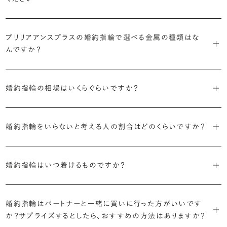
ドをご用意しています。一般的な天然のラウンドシェイプだけでも3万
す。
迷った場合はショールームでジュエリーコンサルタントにぜひご相談
デザインで譲れないポイント、ダイヤモンドの品質で大切にしたいこと
個以上。選択肢が多いからこそ、お一人おひとりに最適なご提案がで
ください。お好みやライフスタイルを丁寧にヒアリングしながら、たくさ
などがはっきりするほど、理想の婚約指輪が探しやすくなります。
ブリリアンスプラスの婚約指輪は、ご注文ごとに熟練の宝飾職人が一
きます。
・誠実で透明性の高い価格設定
ん身に着けたいと思えるとっておきのデザインをご提案いたします。
ブリリアアンスプラスの婚約指輪で選べる金属の種類はな
つひとつ心をこめてお作りいたします。基本の納期は4週間前後、素材
ジュエリーの購入は初めてというお客様も多いからこそ、より安心して
迷った場合はショールームでジュエリーコンサルタントにご相談いた
んですか？
やデザインによって5週間ほどお日にちを頂戴する場合がございます。
・業界の当たり前にとらわれない適正価格と透明性
お選びいただくために。在庫を持たない、店舗を過剰に設けないな
だければ、お好みやライフスタイルに合ったデザインをご提案いたし
流通の上流からの仕入れ、余分な在庫を持たない取り組みなどで、従
ど、コストをカットすることで適正価格を実現しています。また、ご用意
ます。
婚約指輪の素材はプラチナ（Pt950）、ゴールド（K18）、プラチナとゴ
詳しくは各デザインの詳細ページをご確認いただくか、ショールームま
来のマージンの大半をカットし、ダイヤモンドの適正価格を実現。一石
しているすべてのデザインとダイヤモンドの価格をサイト上で公開して
婚約指輪の相場はいくらぐらいですか？
ールドを組み合わせたコンビネーションからお選びいただけます。ゴ
でお問い合わせください。
ごとの価格・品質情報もすべて公開しています。
います。
ールドは、イエローゴールド・ピンクゴールド・シャンパンゴールドのご
婚約指輪のおすすめの選び方を詳しく
2026年に発表された全国調査（※）によると婚約指輪の相場は全国
用意がございます。
普段使いしやすいデザインの選び方を詳しく
・婚約指輪に留める一石を自分で選べる
・すべてのダイヤモンドに鑑定書が付属
婚約指輪をいらないと考える人の割合はどのくらいですか？
平均で約43.8万円。30〜40万円未満の範囲で選ぶカップルが18.7%
ダイヤモンド供給元のデータと直接繋がる独自の検索画面で、品質を
婚約指輪の中央にお留めするダイヤモンドには、国内外の最大手鑑
と最も多く、20〜30万円未満、10〜20万円未満が続きます。
デザインによって対応する素材が変わりますので、詳しくは各デザイン
細かく設定し検索が可能です。限られた候補から選ぶのではなく、ま
定機関が発行する信頼性の高い鑑定書が付属いたします。
2026年に発表された全国調査（※）によると、婚約記念品を贈られた
※データ出典：結婚マーケット調査2025
の詳細ページをご覧ください。
だ誰も触れていないダイヤモンドから、品質も価格も納得するあなた
婚約指輪はいつ着けるものですか？
人は67.1%。そのうち婚約指輪を贈られた人は67.9%と、全体の約5
だけの一石を探し婚約指輪をオーダーしていただけます。
・充実したアフターサービス
割が婚約指輪を購入しなかったようです。
ブリリアンスプラスでは適正価格を心がけているため、一般的な相場
プラチナの婚約指輪
一般的に利用頻度が高い、リングのサイズ直しや表面の仕上げ直しな
贈られたその日から、お好みのタイミングで着け始めて問題ありませ
と同程度のご予算でより高品質なダイヤモンドをお選びいただくこと
・鑑定書が付属
どのメンテナンスについては全て永久「無料」保証。その他、万が一に
イエローゴールドの婚約指輪
婚約指輪はパートナーと一緒に買いに行った方がいいです
ん。
婚約指輪は結婚するために必須のものではありませんが、中には「昔
も可能です。
婚約指輪用のすべてのダイヤモンドに、国内外の信頼性の高い鑑定
備えたアフターサービスも永久保証で対応しております。
ピンクゴールドの婚約指輪
か？サプライズするとしたら、おすすめの方法はありますか？
から憧れがあったがパートナーに遠慮して欲しいと言い出せなかっ
機関が発行した鑑定書が付き、品質が保証されます。