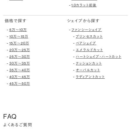
-
1.0カラット前後
価格で探す
シェイプから探す
-
-
5万〜10万
ファンシーシェイプ
-
-
10万〜15万
プリンセスカット
-
-
15万〜20万
ペアシェイプ
-
-
20万〜25万
エメラルドカット
-
-
25万〜30万
ハートシェイプ・ハートカット
-
-
30万〜35万
クッションカット
-
-
35万〜40万
オーバルカット
-
-
40万〜45万
ラディアントカット
-
45万〜50万
FAQ
よくあるご質問