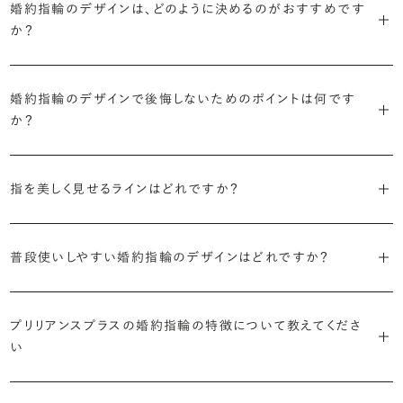
婚約指輪のデザインは、どのように決めるのがおすすめです
に留めた王道のデザイン「ソリティア」です。
リリアンスプラスでも不動の人気を誇ります。
か？
さらに、指に沿うアームの部分はまっすぐなストレートの形状が、素材
・「サイドストーン」
婚約指輪の決め方としては、以下の4つを意識するのがおすすめで
はプラチナがよく選ばれています。
主役のダイヤモンドの横に小ぶりなメレダイヤモンドでアクセントを添
婚約指輪のデザインで後悔しないためのポイントは何です
す。
えたデザイン。愛らしい雰囲気が楽しめます。
か？
婚約指輪の人気デザインランキングを見る
・順番に絞り込んでみる
・「エタニティ」
3つのポイントがあります。
まずはデザインの種類（ソリティア／サイドストーン／エタニティ等）を
リングに沿ってダイヤモンドが並ぶ華やかなデザイン。“永遠”を意味す
指を美しく見せるラインはどれですか？
絞り、次にアームのフォルム（ストレート／ウェーブ／V字）と素材（プ
るという点でも人気があります。
1つ目は結婚指輪との重ね付けを想定してデザインを選ぶこと、2つ目
ラチナ／ゴールド）を選ぶ流れがスムーズです。
S字やV字などを描く「ウェーブ」のデザインだと、より指が長く美しく
はライフスタイルに合った普段使いのしやすさを確認すること、3つ目
・「パヴェ」
普段使いしやすい婚約指輪のデザインはどれですか？
見えやすいと言われています。
は実物を指に着けて見え方を確かめることです。
・年齢を重ねても似合うリングを目指す
リングに小粒のダイヤモンドを敷き詰めた豪華で存在感あるデザイ
流行に左右されないデザインであること、そして年齢を重ねた手にも
ン。手元にしっかりと存在感を添えてくれます。
ダイヤモンドを留める爪の高さを低めにすることで、日常使いしやすく
しかし、指を美しく見せるデザインはその人の手の骨格によって変わっ
ブリリアンスプラスのショールームでは、すべてのデザインを、心ゆく
似合う適度なボリュームがあることが理想的です。
プリリアンスプラスの婚約指輪の特徴について教えてくださ
なります。ブリリアンスプラスでは、普段の生活の中でも婚約指輪を楽
てきます。ぜひ、所要時間30秒のブリリアンスプラスオリジナル診断を
までじっくりと試着していただけます。
・「ヘイロー」
い
しく身に着けていただけるよう、全てのデザインが高さを抑えて作られ
活用して、ご自身にぴったりのラインを探してみてください。
・着用シーンを想像して選ぶ
主役のダイヤモンドの輪郭をメレダイヤモンドで取り囲んだデザイン。
ています。
日常的に身に着けたいのか、お出かけの時だけ身に着けたいのか
ショールームで婚約指輪を試着する
華やかなデザインをお好みの方から非常に人気です。
・自分で組み合わせるオーダーメイド
婚約指輪診断を試してみる