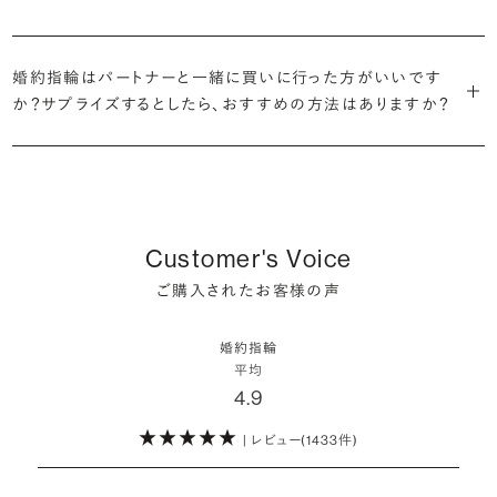
だけの一石を探し婚約指輪をオーダーしていただけます。
・充実したアフターサービス
割が婚約指輪を購入しなかったようです。
ブリリアンスプラスでは適正価格を心がけているため、一般的な相場
プラチナの婚約指輪
一般的に利用頻度が高い、リングのサイズ直しや表面の仕上げ直しな
贈られたその日から、お好みのタイミングで着け始めて問題ありませ
と同程度のご予算でより高品質なダイヤモンドをお選びいただくこと
・鑑定書が付属
どのメンテナンスについては全て永久「無料」保証。その他、万が一に
イエローゴールドの婚約指輪
婚約指輪はパートナーと一緒に買いに行った方がいいです
ん。
婚約指輪は結婚するために必須のものではありませんが、中には「昔
も可能です。
婚約指輪用のすべてのダイヤモンドに、国内外の信頼性の高い鑑定
備えたアフターサービスも永久保証で対応しております。
ピンクゴールドの婚約指輪
か？サプライズするとしたら、おすすめの方法はありますか？
から憧れがあったがパートナーに遠慮して欲しいと言い出せなかっ
機関が発行した鑑定書が付き、品質が保証されます。
シャンパンゴールドの婚約指輪
婚約指輪は婚約期間中だけでなく、結婚後も活躍するジュエリーで
た」というケースもあります。
詳しくはこちら
確かに、最近は「お相手の好きなデザインを確実に選べる」という理由
す。使い方に決まりはありませんが、身内やお友達、知人の結婚式やパ
コンビネーションの婚約指輪
・メレダイヤモンドまでブライダル品質
で、お二人で来店されるケースが一般的になってきています。
ーティなどの特別なシーンはもちろん、日常の場面でも身に着けると
また、婚約記念品を贈った方のうち26.2%が婚約ネックレスを選ぶな
婚約指輪にさらなる華やかさを添える小ぶりなダイヤモンドも、一般的
いう方が増えています。
ど、近年は婚約指輪以外のジュエリーの選択肢にも注目が集まってい
にブライダルで使われる品質以上のもののみを厳選して使用していま
しかし、サプライズで贈り贈られるのも、やはり素敵な経験。ブリリアン
Customer's Voice
ます。
す。輝きの違いをお楽しみください。
スプラスではサプライズでもお相手のご希望を叶えられるよう、ダイヤ
詳しくはこちら
ご購入されたお客様の声
モンドをサプライズで贈りデザインは後から二人で選ぶ『ダイヤモンド
お相手の気持ちに寄り添いながら、お二人にとって後悔のない選択を
わたしたちのダイヤモンドについて
でプロポーズ』というサービスもご用意しています。
検討していただければと思います。
婚約指輪
※データ出典：結婚マーケット調査2025
平均
ぜひお二人らしいスタイルを見つけてみてください。
4.9
| レビュー(1433件)
詳しくはこちら