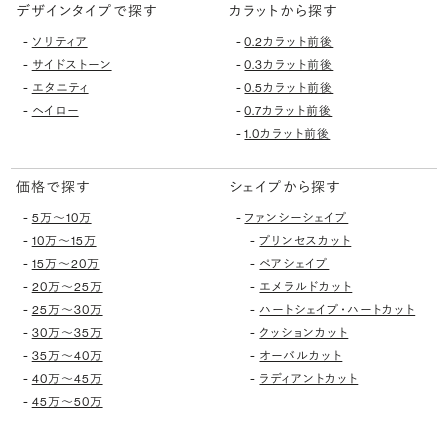
デザインタイプで探す
カラットから探す
-
-
ソリティア
0.2カラット前後
-
-
サイドストーン
0.3カラット前後
-
-
エタニティ
0.5カラット前後
-
-
ヘイロー
0.7カラット前後
-
1.0カラット前後
価格で探す
シェイプから探す
-
-
5万〜10万
ファンシーシェイプ
-
-
10万〜15万
プリンセスカット
-
-
15万〜20万
ペアシェイプ
-
-
20万〜25万
エメラルドカット
-
-
25万〜30万
ハートシェイプ・ハートカット
-
-
30万〜35万
クッションカット
-
-
35万〜40万
オーバルカット
-
-
40万〜45万
ラディアントカット
-
45万〜50万