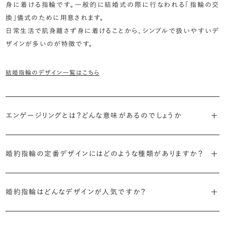
身に着ける指輪です。一般的に結婚式の際に行なわれる「指輪の交
換」儀式のために用意されます。
日常生活で肌身離さず身に着けることから、シンプルで扱いやすいデ
ザインが多いのが特徴です。
結婚指輪のデザイン一覧はこちら
エンゲージリングとは？どんな意味があるのでしょうか
ブライダルリングには婚約指輪と結婚指輪がありますが「エンゲージ
婚約指輪の定番デザインにはどのような種類がありますか？
リング」は婚約指輪の別名です。
婚約指輪のデザインは、大きく5つに分かれます。
「エンゲージリング」は実は和製英語。英語ではEngagement
婚約指輪はどんなデザインが人気ですか？
Ring（エンゲージメントリング）と呼ばれます。
・「ソリティア」
最もよく選ばれているデザインは、主役のダイヤモンド一石をシンプル
主役のダイヤモンド一石をシンプルに留めた最も王道のデザイン。ブ