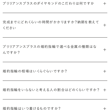
で、適したデザインは変わってきます。普段使いの頻度が多ければ引っ
ブリリアンスプラスのダイヤモンドのこだわりは何ですか
ブリリアンスプラスではすべての婚約指輪をリングデザインとダイヤ
より洋服への引っかかりへの心配を少なくしたい場合は、爪を使わず
掛かりにくさに配慮されていたり、ダイヤモンドの大きさ自体も控えめ
ブリリアンスプラスでは70種類以上のデザインからお好みの1本をお
モンドを自由に組み合わせる、オーダーメイドでお作りしています。
地金でダイヤモンドを包み込むように留める「覆輪留め」もおすすめ
な方が、扱いやすく活躍の頻度も高まるかもしれません。
選びいただけます。
・国内有数の多彩なラインナップ
30,000個以上のダイヤモンドの中からお好みの1石を選び、70種類
です。
完成までにどれくらいの時間がかかりますか？納期を教えて
種類、品質、価格に至るまで、あらゆる価値観に合う多様なダイヤモン
以上のデザインと組み合わせて、世界に一つの婚約指輪を製作できま
・何を重要視するか明確にする
ください
ドをご用意しています。一般的な天然のラウンドシェイプだけでも3万
す。
迷った場合はショールームでジュエリーコンサルタントにぜひご相談
デザインで譲れないポイント、ダイヤモンドの品質で大切にしたいこと
個以上。選択肢が多いからこそ、お一人おひとりに最適なご提案がで
ください。お好みやライフスタイルを丁寧にヒアリングしながら、たくさ
などがはっきりするほど、理想の婚約指輪が探しやすくなります。
ブリリアンスプラスの婚約指輪は、ご注文ごとに熟練の宝飾職人が一
きます。
・誠実で透明性の高い価格設定
ん身に着けたいと思えるとっておきのデザインをご提案いたします。
ブリリアアンスプラスの婚約指輪で選べる金属の種類はな
つひとつ心をこめてお作りいたします。基本の納期は4週間前後、素材
ジュエリーの購入は初めてというお客様も多いからこそ、より安心して
迷った場合はショールームでジュエリーコンサルタントにご相談いた
んですか？
やデザインによって5週間ほどお日にちを頂戴する場合がございます。
・業界の当たり前にとらわれない適正価格と透明性
お選びいただくために。在庫を持たない、店舗を過剰に設けないな
だければ、お好みやライフスタイルに合ったデザインをご提案いたし
流通の上流からの仕入れ、余分な在庫を持たない取り組みなどで、従
ど、コストをカットすることで適正価格を実現しています。また、ご用意
ます。
婚約指輪の素材はプラチナ（Pt950）、ゴールド（K18）、プラチナとゴ
詳しくは各デザインの詳細ページをご確認いただくか、ショールームま
来のマージンの大半をカットし、ダイヤモンドの適正価格を実現。一石
しているすべてのデザインとダイヤモンドの価格をサイト上で公開して
婚約指輪の相場はいくらぐらいですか？
ールドを組み合わせたコンビネーションからお選びいただけます。ゴ
でお問い合わせください。
ごとの価格・品質情報もすべて公開しています。
います。
ールドは、イエローゴールド・ピンクゴールド・シャンパンゴールドのご
婚約指輪のおすすめの選び方を詳しく
2026年に発表された全国調査（※）によると婚約指輪の相場は全国
用意がございます。
普段使いしやすいデザインの選び方を詳しく
・婚約指輪に留める一石を自分で選べる
・すべてのダイヤモンドに鑑定書が付属
婚約指輪をいらないと考える人の割合はどのくらいですか？
平均で約43.8万円。30〜40万円未満の範囲で選ぶカップルが18.7%
ダイヤモンド供給元のデータと直接繋がる独自の検索画面で、品質を
婚約指輪の中央にお留めするダイヤモンドには、国内外の最大手鑑
と最も多く、20〜30万円未満、10〜20万円未満が続きます。
デザインによって対応する素材が変わりますので、詳しくは各デザイン
細かく設定し検索が可能です。限られた候補から選ぶのではなく、ま
定機関が発行する信頼性の高い鑑定書が付属いたします。
2026年に発表された全国調査（※）によると、婚約記念品を贈られた
※データ出典：結婚マーケット調査2025
の詳細ページをご覧ください。
だ誰も触れていないダイヤモンドから、品質も価格も納得するあなた
婚約指輪はいつ着けるものですか？
人は67.1%。そのうち婚約指輪を贈られた人は67.9%と、全体の約5