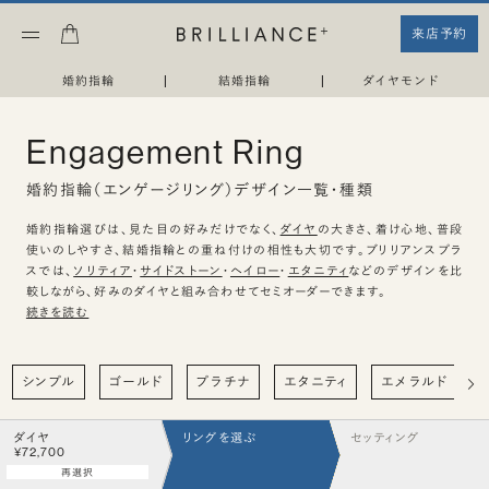
来店予約
婚約指輪
|
結婚指輪
|
ダイヤモンド
Engagement Ring
婚約指輪（エンゲージリング）デザイン一覧・種類
婚約指輪選びは、見た目の好みだけでなく、
ダイヤ
の大きさ、着け心地、普段
使いのしやすさ、結婚指輪との重ね付けの相性も大切です。ブリリアンスプラ
スでは、
ソリティア
・
サイドストーン
・
ヘイロー
・
エタニティ
などのデザインを比
較しながら、好みのダイヤと組み合わせてセミオーダーできます。
続きを読む
シンプル
ゴールド
プラチナ
エタニティ
エメラルド
ダイヤ
リングを選ぶ
セッティング
¥72,700
再選択