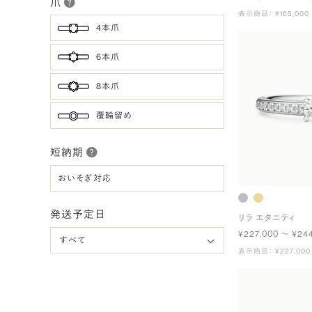
爪
表示商品： ¥165,000
4本爪
6本爪
8本爪
覆輪留め
短納期
おいそぎ対応
発送予定日
リラ エタニティ
¥227,000 〜 ¥24
表示商品： ¥227,000