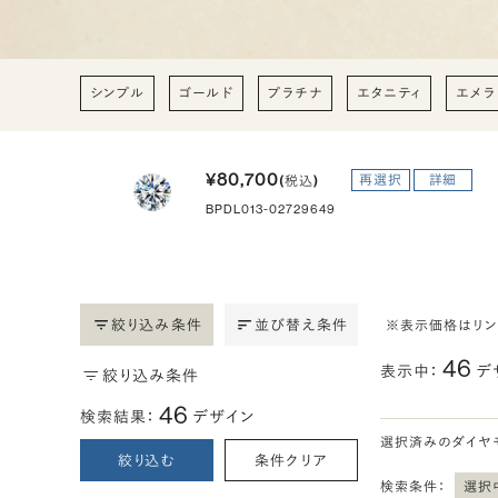
シンプル
ゴールド
プラチナ
エタニティ
エメラ
¥80,700
再選択
詳細
(税込)
BPDL013-02729649
絞り込み条件
並び替え条件
※表示価格はリ
46
表示中：
デ
絞り込み条件
46
検索結果：
デザイン
選択済みのダイヤ
絞り込む
条件クリア
検索条件：
選択中