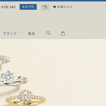
読
-978-345
お気に入り
来店予約
み
込
み
中
.
ブランド
来店
.
.