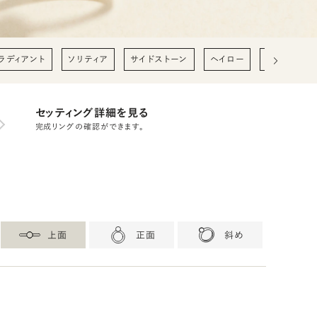
ラディアント
ソリティア
サイドストーン
ヘイロー
0.2ct
0
セッティング詳細を見る
完成リングの確認ができます。
上面
正面
斜め