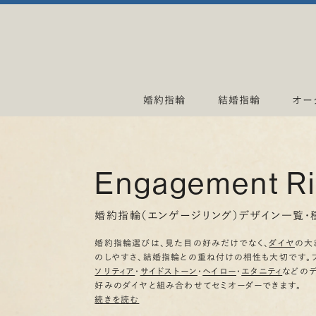
婚約指輪
結婚指輪
オー
Engagement R
婚約指輪（エンゲージリング）デザイン一覧・
婚約指輪選びは、見た目の好みだけでなく、
ダイヤ
の大
のしやすさ、結婚指輪との重ね付けの相性も大切です。
ソリティア
・
サイドストーン
・
ヘイロー
・
エタニティ
などの
好みのダイヤと組み合わせてセミオーダーできます。
続きを読む