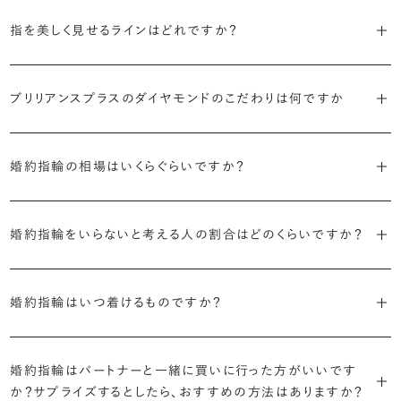
代表的かつ人気のデザインには、以下のようなものがあります。
・年齢を重ねても似合うリングを目指す
指を美しく見せるラインはどれですか？
流行に左右されないデザインであること、そして年齢を重ねた手にも
・「ソリティア」
似合う適度なボリュームがあることが理想的です。
S字やV字などを描く「ウェーブ」のデザインだと、より指が長く美しく
主役のダイヤモンド一石をシンプルに留めた最も王道のデザイン。ブ
ブリリアンスプラスのダイヤモンドのこだわりは何ですか
見えやすいと言われています。
リリアンスプラスでも不動の人気を誇ります。
・着用シーンを想像して選ぶ
日常的に身に着けたいのか、お出かけの時だけ身に着けたいのか
・国内有数の多彩なラインナップ
しかし、指を美しく見せるデザインはその人の手の骨格によって変わっ
・「サイドストーン」
で、適したデザインは変わってきます。普段使いの頻度が多ければ引っ
婚約指輪の相場はいくらぐらいですか？
種類、品質、価格に至るまで、あらゆる価値観に合う多様なダイヤモン
てきます。ぜひ、所要時間30秒のブリリアンスプラスオリジナル診断を
主役のダイヤモンドの横に小ぶりなメレダイヤモンドでアクセントを添
掛かりにくさに配慮されていたり、ダイヤモンドの大きさ自体も控えめ
ドをご用意しています。一般的な天然のラウンドシェイプだけでも3万
活用して、ご自身にぴったりのラインを探してみてください。
えたデザイン。愛らしい雰囲気が楽しめます。
な方が、扱いやすく活躍の頻度も高まるかもしれません。
2026年に発表された全国調査（※）によると婚約指輪の相場は全国
個以上。選択肢が多いからこそ、お一人おひとりに最適なご提案がで
婚約指輪をいらないと考える人の割合はどのくらいですか？
平均で約43.8万円。30〜40万円未満の範囲で選ぶカップルが18.7%
きます。
・「ヘイロー」
・何を重要視するか明確にする
婚約指輪診断を試してみる
と最も多く、20〜30万円未満、10〜20万円未満が続きます。
主役のダイヤモンドの輪郭をメレダイヤモンドで取り囲んだデザイン。
デザインで譲れないポイント、ダイヤモンドの品質で大切にしたいこと
2026年に発表された全国調査（※）によると、婚約記念品を贈られた
※データ出典：結婚マーケット調査2025
・業界の当たり前にとらわれない適正価格と透明性
華やかなデザインをお好みの方から非常に人気です。
などがはっきりするほど、理想の婚約指輪が探しやすくなります。
婚約指輪はいつ着けるものですか？
人は67.1%。そのうち婚約指輪を贈られた人は67.9%と、全体の約5
流通の上流からの仕入れ、余分な在庫を持たない取り組みなどで、従
割が婚約指輪を購入しなかったようです。
ブリリアンスプラスでは適正価格を心がけているため、一般的な相場
来のマージンの大半をカットし、ダイヤモンドの適正価格を実現。一石
さらに、指に沿うアームの部分はまっすぐなストレートの形状が、素材
とはいえたくさんの選択肢の中から、たった一つのリングを選ぶのは
贈られたその日から、お好みのタイミングで着け始めて問題ありませ
と同程度のご予算でより高品質なダイヤモンドをお選びいただくこと
ごとの価格・品質情報もすべて公開しています。
はプラチナがよく選ばれています。
簡単ではありません。決め方に悩んだら遠慮せずプロに相談してアド
婚約指輪はパートナーと一緒に買いに行った方がいいです
ん。
婚約指輪は結婚するために必須のものではありませんが、中には「昔
も可能です。
バイスを受けてみてください。より後悔のない婚約指輪選びにつなが
か？サプライズするとしたら、おすすめの方法はありますか？
から憧れがあったがパートナーに遠慮して欲しいと言い出せなかっ
・婚約指輪に留める一石を自分で選べる