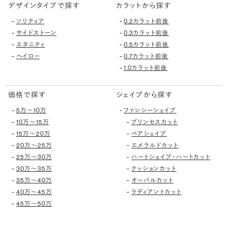
デザインタイプで探す
カラットから探す
-
-
ソリティア
0.2カラット前後
-
-
サイドストーン
0.3カラット前後
-
-
エタニティ
0.5カラット前後
-
-
ヘイロー
0.7カラット前後
-
1.0カラット前後
価格で探す
シェイプから探す
-
-
5万〜10万
ファンシーシェイプ
-
-
10万〜15万
プリンセスカット
-
-
15万〜20万
ペアシェイプ
-
-
20万〜25万
エメラルドカット
-
-
25万〜30万
ハートシェイプ・ハートカット
-
-
30万〜35万
クッションカット
-
-
35万〜40万
オーバルカット
-
-
40万〜45万
ラディアントカット
-
45万〜50万