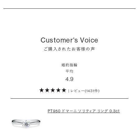
るはずです。
婚約指輪の人気デザインランキングを見る
婚約指輪は婚約期間中だけでなく、結婚後も活躍するジュエリーで
た」というケースもあります。
ダイヤモンド供給元のデータと直接繋がる独自の検索画面で、品質を
詳しくはこちら
確かに、最近は「お相手の好きなデザインを確実に選べる」という理由
す。使い方に決まりはありませんが、身内やお友達、知人の結婚式やパ
細かく設定し検索が可能です。限られた候補から選ぶのではなく、ま
婚約指輪のおすすめの選び方を詳しく
で、お二人で来店されるケースが一般的になってきています。
ーティなどの特別なシーンはもちろん、日常の場面でも身に着けると
また、婚約記念品を贈った方のうち26.2%が婚約ネックレスを選ぶな
だ誰も触れていないダイヤモンドから、品質も価格も納得するあなた
普段使いしやすいデザインの選び方を詳しく
いう方が増えています。
ど、近年は婚約指輪以外のジュエリーの選択肢にも注目が集まってい
だけの一石を探し婚約指輪をオーダーしていただけます。
しかし、サプライズで贈り贈られるのも、やはり素敵な経験。ブリリアン
Customer's Voice
ます。
スプラスではサプライズでもお相手のご希望を叶えられるよう、ダイヤ
・鑑定書が付属
詳しくはこちら
ご購入されたお客様の声
モンドをサプライズで贈りデザインは後から二人で選ぶ『ダイヤモンド
お相手の気持ちに寄り添いながら、お二人にとって後悔のない選択を
婚約指輪用のすべてのダイヤモンドに、国内外の信頼性の高い鑑定
でプロポーズ』というサービスもご用意しています。
検討していただければと思います。
機関が発行した鑑定書が付き、品質が保証されます。
婚約指輪
※データ出典：結婚マーケット調査2025
平均
ぜひお二人らしいスタイルを見つけてみてください。
4.9
・メレダイヤモンドまでブライダル品質
婚約指輪にさらなる華やかさを添える小ぶりなダイヤモンドも、一般的
| レビュー(1431件)
詳しくはこちら
にブライダルで使われる品質以上のもののみを厳選して使用していま
す。輝きの違いをお楽しみください。
PT950 ドマーニ ソリティア リング 0.3ct
わたしたちのダイヤモンドについて