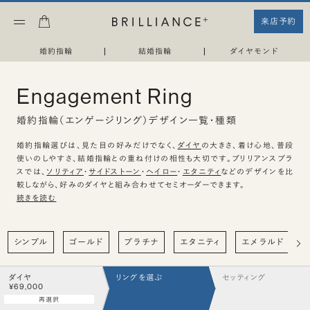
来店予約
婚約指輪
|
結婚指輪
|
ダイヤモンド
Engagement Ring
婚約指輪（エンゲージリング）デザイン一覧・種類
婚約指輪選びは、見た目の好みだけでなく、
ダイヤ
の大きさ、着け心地、普段
使いのしやすさ、結婚指輪との重ね付けの相性も大切です。ブリリアンスプラ
スでは、
ソリティア
・
サイドストーン
・
ヘイロー
・
エタニティ
などのデザインを比
較しながら、好みのダイヤと組み合わせてセミオーダーできます。
続きを読む
シンプル
ゴールド
プラチナ
エタニティ
エメラルド
ダイヤ
リングを選ぶ
セッティング
¥69,000
再選択