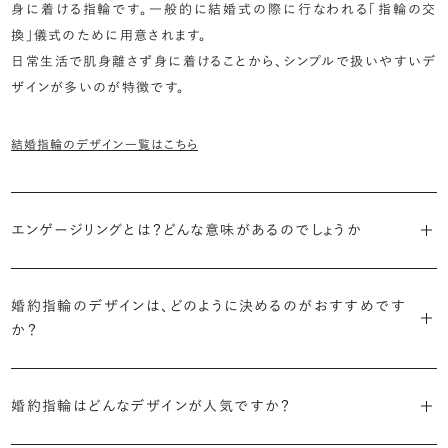
身に着ける指輪です。一般的に結婚式の際に行なわれる「指輪の交
換」儀式のために用意されます。
日常生活で肌身離さず身に着けることから、シンプルで扱いやすいデ
ザインが多いのが特徴です。
結婚指輪のデザイン一覧はこちら
エンゲージリングとは？どんな意味があるのでしょうか
ブライダルリングには婚約指輪と結婚指輪がありますが「エンゲージ
婚約指輪のデザインは、どのように決めるのがおすすめです
リング」は婚約指輪の別名です。
か？
「エンゲージリング」は実は和製英語。英語ではEngagement
婚約指輪の決め方としては、以下の3つを意識するのがおすすめで
Ring（エンゲージメントリング）と呼ばれます。
婚約指輪はどんなデザインが人気ですか？
す。