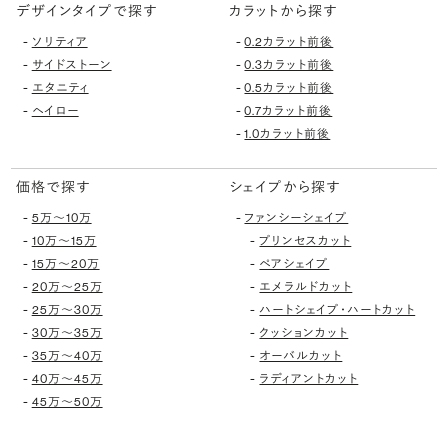
デザインタイプで探す
カラットから探す
-
-
ソリティア
0.2カラット前後
-
-
サイドストーン
0.3カラット前後
-
-
エタニティ
0.5カラット前後
-
-
ヘイロー
0.7カラット前後
-
1.0カラット前後
価格で探す
シェイプから探す
-
-
5万〜10万
ファンシーシェイプ
-
-
10万〜15万
プリンセスカット
-
-
15万〜20万
ペアシェイプ
-
-
20万〜25万
エメラルドカット
-
-
25万〜30万
ハートシェイプ・ハートカット
-
-
30万〜35万
クッションカット
-
-
35万〜40万
オーバルカット
-
-
40万〜45万
ラディアントカット
-
45万〜50万