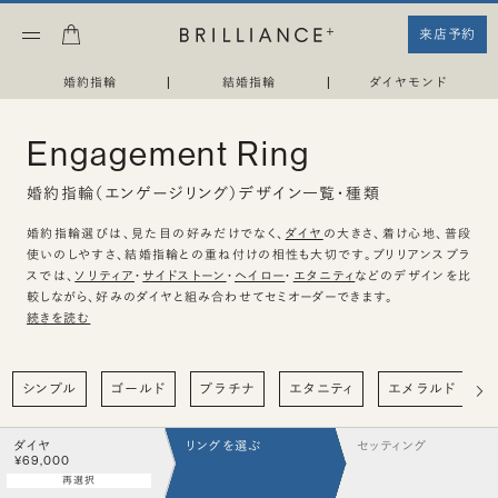
来店予約
婚約指輪
|
結婚指輪
|
ダイヤモンド
Engagement Ring
婚約指輪（エンゲージリング）デザイン一覧・種類
婚約指輪選びは、見た目の好みだけでなく、
ダイヤ
の大きさ、着け心地、普段
使いのしやすさ、結婚指輪との重ね付けの相性も大切です。ブリリアンスプラ
スでは、
ソリティア
・
サイドストーン
・
ヘイロー
・
エタニティ
などのデザインを比
較しながら、好みのダイヤと組み合わせてセミオーダーできます。
続きを読む
シンプル
ゴールド
プラチナ
エタニティ
エメラルド
ダイヤ
リングを選ぶ
セッティング
¥69,000
再選択