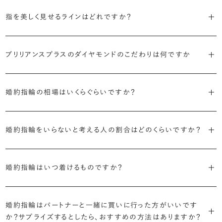
代表的かつ人気のデザインには、以下のようなものがあります。
・年齢を重ねても似合うリングを目指す
指を美しく見せるラインはどれですか？
流行に左右されないデザインであること、そして年齢を重ねた手にも
・「ソリティア」
似合う適度なボリュームがあることが理想的です。
S字やV字などを描く「ウェーブ」のデザインだと、より指が長く美しく
主役のダイヤモンド一石をシンプルに留めた最も王道のデザイン。ブ
見えやすいと言われています。
ブリリアンスプラスのダイヤモンドのこだわりは何ですか
リリアンスプラスでも不動の人気を誇ります。
・着用シーンを想像して選ぶ
日常的に身に着けたいのか、お出かけの時だけ身に着けたいのか
・国内有数の多彩なラインナップ
しかし、指を美しく見せるデザインはその人の手の骨格によって変わっ
・「サイドストーン」
で、適したデザインは変わってきます。普段使いの頻度が多ければ引っ
種類、品質、価格に至るまで、あらゆる価値観に合う多様なダイヤモン
婚約指輪の相場はいくらぐらいですか？
てきます。ぜひ、所要時間30秒のブリリアンスプラスオリジナル診断を
主役のダイヤモンドの横に小ぶりなメレダイヤモンドでアクセントを添
掛かりにくさに配慮されていたり、ダイヤモンドの大きさ自体も控えめ
ドをご用意しています。一般的な天然のラウンドシェイプだけでも3万
活用して、ご自身にぴったりのラインを探してみてください。
えたデザイン。愛らしい雰囲気が楽しめます。
な方が、扱いやすく活躍の頻度も高まるかもしれません。
2026年に発表された全国調査（※）によると婚約指輪の相場は全国
個以上。選択肢が多いからこそ、お一人おひとりに最適なご提案がで
平均で約43.8万円。30〜40万円未満の範囲で選ぶカップルが18.7%
婚約指輪をいらないと考える人の割合はどのくらいですか？
きます。
・「ヘイロー」
・何を重要視するか明確にする
婚約指輪診断を試してみる
と最も多く、20〜30万円未満、10〜20万円未満が続きます。
主役のダイヤモンドの輪郭をメレダイヤモンドで取り囲んだデザイン。
デザインで譲れないポイント、ダイヤモンドの品質で大切にしたいこと
2026年に発表された全国調査（※）によると、婚約記念品を贈られた
※データ出典：結婚マーケット調査2025
・業界の当たり前にとらわれない適正価格と透明性
華やかなデザインをお好みの方から非常に人気です。
などがはっきりするほど、理想の婚約指輪が探しやすくなります。
人は67.1%。そのうち婚約指輪を贈られた人は67.9%と、全体の約5割
婚約指輪はいつ着けるものですか？
流通の上流からの仕入れ、余分な在庫を持たない取り組みなどで、従
が婚約指輪を購入しなかったようです。
ブリリアンスプラスでは適正価格を心がけているため、一般的な相場
来のマージンの大半をカットし、ダイヤモンドの適正価格を実現。一石
さらに、指に沿うアームの部分はまっすぐなストレートの形状が、素材
とはいえたくさんの選択肢の中から、たった一つのリングを選ぶのは
贈られたその日から、お好みのタイミングで着け始めて問題ありませ
と同程度のご予算でより高品質なダイヤモンドをお選びいただくこと
ごとの価格・品質情報もすべて公開しています。
はプラチナがよく選ばれています。
簡単ではありません。決め方に悩んだら遠慮せずプロに相談してアド
ん。
婚約指輪はパートナーと一緒に買いに行った方がいいです
婚約指輪は結婚するために必須のものではありませんが、中には「昔
も可能です。
バイスを受けてみてください。より後悔のない婚約指輪選びにつなが
か？サプライズするとしたら、おすすめの方法はありますか？
から憧れがあったがパートナーに遠慮して欲しいと言い出せなかっ
・婚約指輪に留める一石を自分で選べる