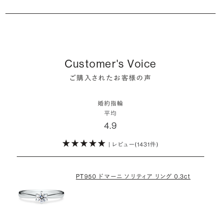
るはずです。
婚約指輪の人気デザインランキングを見る
婚約指輪は婚約期間中だけでなく、結婚後も活躍するジュエリーで
た」というケースもあります。
ダイヤモンド供給元のデータと直接繋がる独自の検索画面で、品質を
詳しくはこちら
確かに、最近は「お相手の好きなデザインを確実に選べる」という理由
す。使い方に決まりはありませんが、身内やお友達、知人の結婚式やパ
細かく設定し検索が可能です。限られた候補から選ぶのではなく、ま
婚約指輪のおすすめの選び方を詳しく
で、お二人で来店されるケースが一般的になってきています。
ーティなどの特別なシーンはもちろん、日常の場面でも身に着けると
また、婚約記念品を贈った方のうち26.2%が婚約ネックレスを選ぶな
だ誰も触れていないダイヤモンドから、品質も価格も納得するあなた
普段使いしやすいデザインの選び方を詳しく
いう方が増えています。
ど、近年は婚約指輪以外のジュエリーの選択肢にも注目が集まってい
だけの一石を探し婚約指輪をオーダーしていただけます。
しかし、サプライズで贈り贈られるのも、やはり素敵な経験。ブリリアン
ます。
Customer's Voice
スプラスではサプライズでもお相手のご希望を叶えられるよう、ダイヤ
・鑑定書が付属
詳しくはこちら
ご購入されたお客様の声
モンドをサプライズで贈りデザインは後から二人で選ぶ『ダイヤモンド
お相手の気持ちに寄り添いながら、お二人にとって後悔のない選択を
婚約指輪用のすべてのダイヤモンドに、国内外の信頼性の高い鑑定
でプロポーズ』というサービスもご用意しています。
検討していただければと思います。
機関が発行した鑑定書が付き、品質が保証されます。
婚約指輪
※データ出典：結婚マーケット調査2025
平均
ぜひお二人らしいスタイルを見つけてみてください。
4.9
・メレダイヤモンドまでブライダル品質
婚約指輪にさらなる華やかさを添える小ぶりなダイヤモンドも、一般的
| レビュー(1431件)
詳しくはこちら
にブライダルで使われる品質以上のもののみを厳選して使用していま
す。輝きの違いをお楽しみください。
PT950 ドマーニ ソリティア リング 0.3ct
わたしたちのダイヤモンドについて