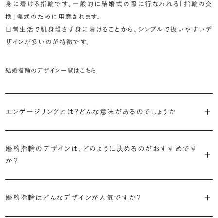
身に着ける指輪です。一般的に結婚式の際に行なわれる「指輪の交
換」儀式のために用意されます。
日常生活で肌身離さず身に着けることから、シンプルで扱いやすいデ
ザインが多いのが特徴です。
結婚指輪のデザイン一覧はこちら
エンゲージリングとは？どんな意味があるのでしょうか
ブライダルリングには婚約指輪と結婚指輪がありますが「エンゲージ
リング」は婚約指輪の別名です。
婚約指輪のデザインは、どのように決めるのがおすすめです
か？
「エンゲージリング」は実は和製英語。英語ではEngagement
婚約指輪の決め方としては、以下の3つを意識するのがおすすめで
Ring（エンゲージメントリング）と呼ばれます。
す。
婚約指輪はどんなデザインが人気ですか？