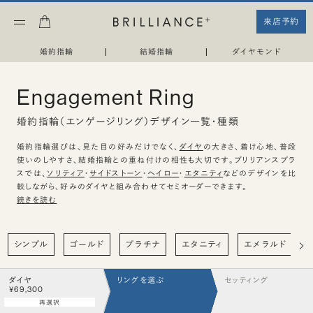
来店予約
婚約指輪
|
結婚指輪
|
ダイヤモンド
Engagement Ring
婚約指輪（エンゲージリング）デザイン一覧・種類
婚約指輪選びは、見た目の好みだけでなく、
ダイヤ
の大きさ、着け心地、普段
使いのしやすさ、結婚指輪との重ね付けの相性も大切です。ブリリアンスプラ
スでは、
ソリティア
・
サイドストーン
・
ヘイロー
・
エタニティ
などのデザインを比
較しながら、好みのダイヤと組み合わせてセミオーダーできます。
続きを読む
シンプル
ゴールド
プラチナ
エタニティ
エメラルド
ダイヤ
リングを選ぶ
セッティング
¥69,300
再選択