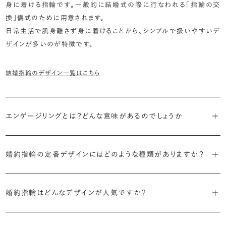
身に着ける指輪です。一般的に結婚式の際に行なわれる「指輪の交
換」儀式のために用意されます。
日常生活で肌身離さず身に着けることから、シンプルで扱いやすいデ
ザインが多いのが特徴です。
結婚指輪のデザイン一覧はこちら
エンゲージリングとは？どんな意味があるのでしょうか
ブライダルリングには婚約指輪と結婚指輪がありますが「エンゲージ
婚約指輪の定番デザインにはどのような種類がありますか？
リング」は婚約指輪の別名です。
婚約指輪のデザインは、大きく5つに分かれます。
「エンゲージリング」は実は和製英語。英語ではEngagement
婚約指輪はどんなデザインが人気ですか？
Ring（エンゲージメントリング）と呼ばれます。
・「ソリティア」
最もよく選ばれているデザインは、主役のダイヤモンド一石をシンプル
主役のダイヤモンド一石をシンプルに留めた最も王道のデザイン。ブ