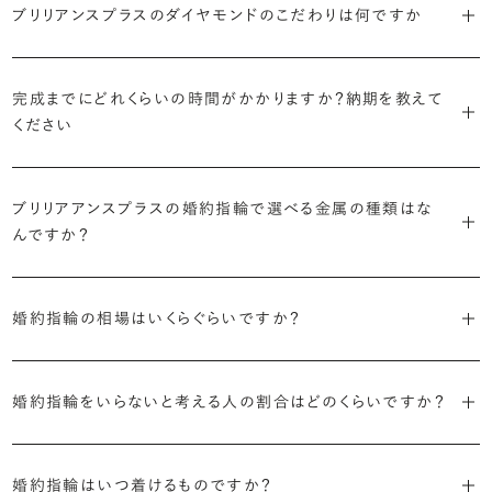
で、適したデザインは変わってきます。普段使いの頻度が多ければ引っ
ブリリアンスプラスのダイヤモンドのこだわりは何ですか
ブリリアンスプラスではすべての婚約指輪をリングデザインとダイヤ
より洋服への引っかかりへの心配を少なくしたい場合は、爪を使わず
掛かりにくさに配慮されていたり、ダイヤモンドの大きさ自体も控えめ
ブリリアンスプラスでは70種類以上のデザインからお好みの1本をお
モンドを自由に組み合わせる、オーダーメイドでお作りしています。
地金でダイヤモンドを包み込むように留める「覆輪留め」もおすすめ
な方が、扱いやすく活躍の頻度も高まるかもしれません。
選びいただけます。
・国内有数の多彩なラインナップ
30,000個以上のダイヤモンドの中からお好みの1石を選び、70種類
です。
完成までにどれくらいの時間がかかりますか？納期を教えて
種類、品質、価格に至るまで、あらゆる価値観に合う多様なダイヤモン
以上のデザインと組み合わせて、世界に一つの婚約指輪を製作できま
・何を重要視するか明確にする
ください
ドをご用意しています。一般的な天然のラウンドシェイプだけでも3万
す。
迷った場合はショールームでジュエリーコンサルタントにぜひご相談
デザインで譲れないポイント、ダイヤモンドの品質で大切にしたいこと
個以上。選択肢が多いからこそ、お一人おひとりに最適なご提案がで
ください。お好みやライフスタイルを丁寧にヒアリングしながら、たくさ
などがはっきりするほど、理想の婚約指輪が探しやすくなります。
ブリリアンスプラスの婚約指輪は、ご注文ごとに熟練の宝飾職人が一
きます。
・誠実で透明性の高い価格設定
ん身に着けたいと思えるとっておきのデザインをご提案いたします。
ブリリアアンスプラスの婚約指輪で選べる金属の種類はな
つひとつ心をこめてお作りいたします。基本の納期は4週間前後、素材
ジュエリーの購入は初めてというお客様も多いからこそ、より安心して
迷った場合はショールームでジュエリーコンサルタントにご相談いた
んですか？
やデザインによって5週間ほどお日にちを頂戴する場合がございます。
・業界の当たり前にとらわれない適正価格と透明性
お選びいただくために。在庫を持たない、店舗を過剰に設けないな
だければ、お好みやライフスタイルに合ったデザインをご提案いたし
流通の上流からの仕入れ、余分な在庫を持たない取り組みなどで、従
ど、コストをカットすることで適正価格を実現しています。また、ご用意
ます。
婚約指輪の素材はプラチナ（Pt950）、ゴールド（K18）、プラチナとゴ
詳しくは各デザインの詳細ページをご確認いただくか、ショールームま
来のマージンの大半をカットし、ダイヤモンドの適正価格を実現。一石
しているすべてのデザインとダイヤモンドの価格をサイト上で公開して
婚約指輪の相場はいくらぐらいですか？
ールドを組み合わせたコンビネーションからお選びいただけます。ゴ
でお問い合わせください。
ごとの価格・品質情報もすべて公開しています。
います。
ールドは、イエローゴールド・ピンクゴールド・シャンパンゴールドのご
婚約指輪のおすすめの選び方を詳しく
2026年に発表された全国調査（※）によると婚約指輪の相場は全国
用意がございます。
普段使いしやすいデザインの選び方を詳しく
・婚約指輪に留める一石を自分で選べる
・すべてのダイヤモンドに鑑定書が付属
婚約指輪をいらないと考える人の割合はどのくらいですか？
平均で約43.8万円。30〜40万円未満の範囲で選ぶカップルが18.7%
ダイヤモンド供給元のデータと直接繋がる独自の検索画面で、品質を
婚約指輪の中央にお留めするダイヤモンドには、国内外の最大手鑑
と最も多く、20〜30万円未満、10〜20万円未満が続きます。
デザインによって対応する素材が変わりますので、詳しくは各デザイン
細かく設定し検索が可能です。限られた候補から選ぶのではなく、ま
定機関が発行する信頼性の高い鑑定書が付属いたします。
2026年に発表された全国調査（※）によると、婚約記念品を贈られた
※データ出典：結婚マーケット調査2025
の詳細ページをご覧ください。
だ誰も触れていないダイヤモンドから、品質も価格も納得するあなた
婚約指輪はいつ着けるものですか？
人は67.1%。そのうち婚約指輪を贈られた人は67.9%と、全体の約5