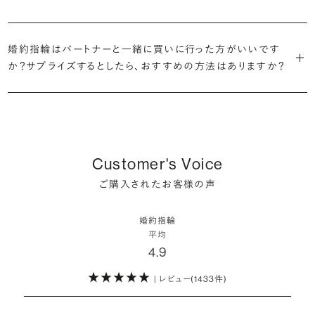
だけの一石を探し婚約指輪をオーダーしていただけます。
・充実したアフターサービス
割が婚約指輪を購入しなかったようです。
ブリリアンスプラスでは適正価格を心がけているため、一般的な相場
プラチナの婚約指輪
一般的に利用頻度が高い、リングのサイズ直しや表面の仕上げ直しな
贈られたその日から、お好みのタイミングで着け始めて問題ありませ
と同程度のご予算でより高品質なダイヤモンドをお選びいただくこと
・鑑定書が付属
どのメンテナンスについては全て永久「無料」保証。その他、万が一に
イエローゴールドの婚約指輪
婚約指輪はパートナーと一緒に買いに行った方がいいです
ん。
婚約指輪は結婚するために必須のものではありませんが、中には「昔
も可能です。
婚約指輪用のすべてのダイヤモンドに、国内外の信頼性の高い鑑定
備えたアフターサービスも永久保証で対応しております。
ピンクゴールドの婚約指輪
か？サプライズするとしたら、おすすめの方法はありますか？
から憧れがあったがパートナーに遠慮して欲しいと言い出せなかっ
機関が発行した鑑定書が付き、品質が保証されます。
シャンパンゴールドの婚約指輪
婚約指輪は婚約期間中だけでなく、結婚後も活躍するジュエリーで
た」というケースもあります。
詳しくはこちら
確かに、最近は「お相手の好きなデザインを確実に選べる」という理由
す。使い方に決まりはありませんが、身内やお友達、知人の結婚式やパ
コンビネーションの婚約指輪
・メレダイヤモンドまでブライダル品質
で、お二人で来店されるケースが一般的になってきています。
ーティなどの特別なシーンはもちろん、日常の場面でも身に着けると
また、婚約記念品を贈った方のうち26.2%が婚約ネックレスを選ぶな
婚約指輪にさらなる華やかさを添える小ぶりなダイヤモンドも、一般的
いう方が増えています。
ど、近年は婚約指輪以外のジュエリーの選択肢にも注目が集まってい
にブライダルで使われる品質以上のもののみを厳選して使用していま
しかし、サプライズで贈り贈られるのも、やはり素敵な経験。ブリリアン
Customer's Voice
ます。
す。輝きの違いをお楽しみください。
スプラスではサプライズでもお相手のご希望を叶えられるよう、ダイヤ
詳しくはこちら
ご購入されたお客様の声
モンドをサプライズで贈りデザインは後から二人で選ぶ『ダイヤモンド
お相手の気持ちに寄り添いながら、お二人にとって後悔のない選択を
わたしたちのダイヤモンドについて
でプロポーズ』というサービスもご用意しています。
検討していただければと思います。
婚約指輪
※データ出典：結婚マーケット調査2025
平均
ぜひお二人らしいスタイルを見つけてみてください。
4.9
| レビュー(1433件)
詳しくはこちら