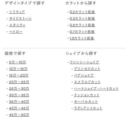
デザインタイプで探す
カラットから探す
-
-
ソリティア
0.2カラット前後
-
-
サイドストーン
0.3カラット前後
-
-
エタニティ
0.5カラット前後
-
-
ヘイロー
0.7カラット前後
-
1.0カラット前後
価格で探す
シェイプから探す
-
-
5万〜10万
ファンシーシェイプ
-
-
10万〜15万
プリンセスカット
-
-
15万〜20万
ペアシェイプ
-
-
20万〜25万
エメラルドカット
-
-
25万〜30万
ハートシェイプ・ハートカット
-
-
30万〜35万
クッションカット
-
-
35万〜40万
オーバルカット
-
-
40万〜45万
ラディアントカット
-
45万〜50万