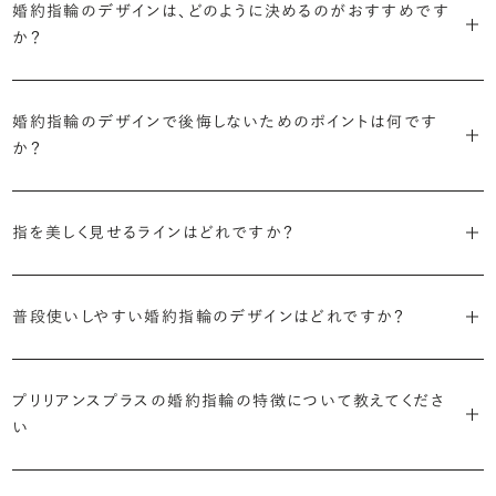
婚約指輪のデザインは、どのように決めるのがおすすめです
に留めた王道のデザイン「ソリティア」です。
リリアンスプラスでも不動の人気を誇ります。
か？
さらに、指に沿うアームの部分はまっすぐなストレートの形状が、素材
・「サイドストーン」
婚約指輪の決め方としては、以下の4つを意識するのがおすすめで
はプラチナがよく選ばれています。
主役のダイヤモンドの横に小ぶりなメレダイヤモンドでアクセントを添
婚約指輪のデザインで後悔しないためのポイントは何です
す。
えたデザイン。愛らしい雰囲気が楽しめます。
か？
婚約指輪の人気デザインランキングを見る
・順番に絞り込んでみる
・「エタニティ」
3つのポイントがあります。
まずはデザインの種類（ソリティア／サイドストーン／エタニティ等）を
リングに沿ってダイヤモンドが並ぶ華やかなデザイン。“永遠”を意味す
指を美しく見せるラインはどれですか？
絞り、次にアームのフォルム（ストレート／ウェーブ／V字）と素材（プ
るという点でも人気があります。
1つ目は結婚指輪との重ね付けを想定してデザインを選ぶこと、2つ目
ラチナ／ゴールド）を選ぶ流れがスムーズです。
S字やV字などを描く「ウェーブ」のデザインだと、より指が長く美しく
はライフスタイルに合った普段使いのしやすさを確認すること、3つ目
・「パヴェ」
普段使いしやすい婚約指輪のデザインはどれですか？
見えやすいと言われています。
は実物を指に着けて見え方を確かめることです。
・年齢を重ねても似合うリングを目指す
リングに小粒のダイヤモンドを敷き詰めた豪華で存在感あるデザイ
流行に左右されないデザインであること、そして年齢を重ねた手にも
ン。手元にしっかりと存在感を添えてくれます。
ダイヤモンドを留める爪の高さを低めにすることで、日常使いしやすく
しかし、指を美しく見せるデザインはその人の手の骨格によって変わっ
ブリリアンスプラスのショールームでは、すべてのデザインを、心ゆく
似合う適度なボリュームがあることが理想的です。
プリリアンスプラスの婚約指輪の特徴について教えてくださ
なります。ブリリアンスプラスでは、普段の生活の中でも婚約指輪を楽
てきます。ぜひ、所要時間30秒のブリリアンスプラスオリジナル診断を
までじっくりと試着していただけます。
・「ヘイロー」
い
しく身に着けていただけるよう、全てのデザインが高さを抑えて作られ
活用して、ご自身にぴったりのラインを探してみてください。
・着用シーンを想像して選ぶ
主役のダイヤモンドの輪郭をメレダイヤモンドで取り囲んだデザイン。
ています。
日常的に身に着けたいのか、お出かけの時だけ身に着けたいのか
ショールームで婚約指輪を試着する
華やかなデザインをお好みの方から非常に人気です。
・自分で組み合わせるオーダーメイド
婚約指輪診断を試してみる