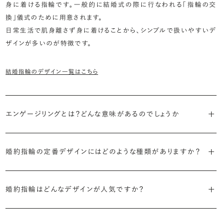
身に着ける指輪です。一般的に結婚式の際に行なわれる「指輪の交
換」儀式のために用意されます。
日常生活で肌身離さず身に着けることから、シンプルで扱いやすいデ
ザインが多いのが特徴です。
結婚指輪のデザイン一覧はこちら
エンゲージリングとは？どんな意味があるのでしょうか
ブライダルリングには婚約指輪と結婚指輪がありますが「エンゲージ
婚約指輪の定番デザインにはどのような種類がありますか？
リング」は婚約指輪の別名です。
婚約指輪のデザインは、大きく5つに分かれます。
「エンゲージリング」は実は和製英語。英語ではEngagement
婚約指輪はどんなデザインが人気ですか？
Ring（エンゲージメントリング）と呼ばれます。
・「ソリティア」
最もよく選ばれているデザインは、主役のダイヤモンド一石をシンプル
主役のダイヤモンド一石をシンプルに留めた最も王道のデザイン。ブ