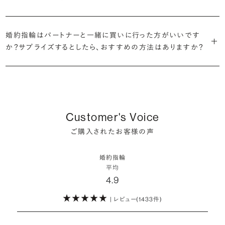
だけの一石を探し婚約指輪をオーダーしていただけます。
・充実したアフターサービス
割が婚約指輪を購入しなかったようです。
ブリリアンスプラスでは適正価格を心がけているため、一般的な相場
プラチナの婚約指輪
一般的に利用頻度が高い、リングのサイズ直しや表面の仕上げ直しな
贈られたその日から、お好みのタイミングで着け始めて問題ありませ
と同程度のご予算でより高品質なダイヤモンドをお選びいただくこと
・鑑定書が付属
どのメンテナンスについては全て永久「無料」保証。その他、万が一に
イエローゴールドの婚約指輪
婚約指輪はパートナーと一緒に買いに行った方がいいです
ん。
婚約指輪は結婚するために必須のものではありませんが、中には「昔
も可能です。
婚約指輪用のすべてのダイヤモンドに、国内外の信頼性の高い鑑定
備えたアフターサービスも永久保証で対応しております。
ピンクゴールドの婚約指輪
か？サプライズするとしたら、おすすめの方法はありますか？
から憧れがあったがパートナーに遠慮して欲しいと言い出せなかっ
機関が発行した鑑定書が付き、品質が保証されます。
シャンパンゴールドの婚約指輪
婚約指輪は婚約期間中だけでなく、結婚後も活躍するジュエリーで
た」というケースもあります。
詳しくはこちら
確かに、最近は「お相手の好きなデザインを確実に選べる」という理由
す。使い方に決まりはありませんが、身内やお友達、知人の結婚式やパ
コンビネーションの婚約指輪
・メレダイヤモンドまでブライダル品質
で、お二人で来店されるケースが一般的になってきています。
ーティなどの特別なシーンはもちろん、日常の場面でも身に着けると
また、婚約記念品を贈った方のうち26.2%が婚約ネックレスを選ぶな
婚約指輪にさらなる華やかさを添える小ぶりなダイヤモンドも、一般的
いう方が増えています。
ど、近年は婚約指輪以外のジュエリーの選択肢にも注目が集まってい
にブライダルで使われる品質以上のもののみを厳選して使用していま
しかし、サプライズで贈り贈られるのも、やはり素敵な経験。ブリリアン
Customer's Voice
ます。
す。輝きの違いをお楽しみください。
スプラスではサプライズでもお相手のご希望を叶えられるよう、ダイヤ
詳しくはこちら
ご購入されたお客様の声
モンドをサプライズで贈りデザインは後から二人で選ぶ『ダイヤモンド
お相手の気持ちに寄り添いながら、お二人にとって後悔のない選択を
わたしたちのダイヤモンドについて
でプロポーズ』というサービスもご用意しています。
検討していただければと思います。
婚約指輪
※データ出典：結婚マーケット調査2025
平均
ぜひお二人らしいスタイルを見つけてみてください。
4.9
| レビュー(1433件)
詳しくはこちら