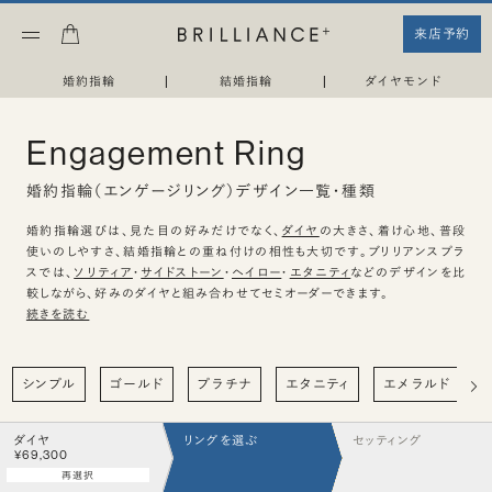
来店予約
婚約指輪
|
結婚指輪
|
ダイヤモンド
Engagement Ring
婚約指輪（エンゲージリング）デザイン一覧・種類
婚約指輪選びは、見た目の好みだけでなく、
ダイヤ
の大きさ、着け心地、普段
使いのしやすさ、結婚指輪との重ね付けの相性も大切です。ブリリアンスプラ
スでは、
ソリティア
・
サイドストーン
・
ヘイロー
・
エタニティ
などのデザインを比
較しながら、好みのダイヤと組み合わせてセミオーダーできます。
続きを読む
シンプル
ゴールド
プラチナ
エタニティ
エメラルド
ダイヤ
リングを選ぶ
セッティング
¥69,300
再選択