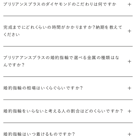
で、適したデザインは変わってきます。普段使いの頻度が多ければ引っ
ブリリアンスプラスのダイヤモンドのこだわりは何ですか
ブリリアンスプラスではすべての婚約指輪をリングデザインとダイヤ
より洋服への引っかかりへの心配を少なくしたい場合は、爪を使わず
掛かりにくさに配慮されていたり、ダイヤモンドの大きさ自体も控えめ
ブリリアンスプラスでは70種類以上のデザインからお好みの1本をお
モンドを自由に組み合わせる、オーダーメイドでお作りしています。
地金でダイヤモンドを包み込むように留める「覆輪留め」もおすすめ
な方が、扱いやすく活躍の頻度も高まるかもしれません。
選びいただけます。
・国内有数の多彩なラインナップ
30,000個以上のダイヤモンドの中からお好みの1石を選び、70種類
です。
完成までにどれくらいの時間がかかりますか？納期を教えて
種類、品質、価格に至るまで、あらゆる価値観に合う多様なダイヤモン
以上のデザインと組み合わせて、世界に一つの婚約指輪を製作できま
・何を重要視するか明確にする
ください
ドをご用意しています。一般的な天然のラウンドシェイプだけでも3万
す。
迷った場合はショールームでジュエリーコンサルタントにぜひご相談
デザインで譲れないポイント、ダイヤモンドの品質で大切にしたいこと
個以上。選択肢が多いからこそ、お一人おひとりに最適なご提案がで
ください。お好みやライフスタイルを丁寧にヒアリングしながら、たくさ
などがはっきりするほど、理想の婚約指輪が探しやすくなります。
ブリリアンスプラスの婚約指輪は、ご注文ごとに熟練の宝飾職人が一
きます。
・誠実で透明性の高い価格設定
ん身に着けたいと思えるとっておきのデザインをご提案いたします。
ブリリアアンスプラスの婚約指輪で選べる金属の種類はな
つひとつ心をこめてお作りいたします。基本の納期は4週間前後、素材
ジュエリーの購入は初めてというお客様も多いからこそ、より安心して
迷った場合はショールームでジュエリーコンサルタントにご相談いた
んですか？
やデザインによって5週間ほどお日にちを頂戴する場合がございます。
・業界の当たり前にとらわれない適正価格と透明性
お選びいただくために。在庫を持たない、店舗を過剰に設けないな
だければ、お好みやライフスタイルに合ったデザインをご提案いたし
流通の上流からの仕入れ、余分な在庫を持たない取り組みなどで、従
ど、コストをカットすることで適正価格を実現しています。また、ご用意
ます。
婚約指輪の素材はプラチナ（Pt950）、ゴールド（K18）、プラチナとゴ
詳しくは各デザインの詳細ページをご確認いただくか、ショールームま
来のマージンの大半をカットし、ダイヤモンドの適正価格を実現。一石
しているすべてのデザインとダイヤモンドの価格をサイト上で公開して
婚約指輪の相場はいくらぐらいですか？
ールドを組み合わせたコンビネーションからお選びいただけます。ゴ
でお問い合わせください。
ごとの価格・品質情報もすべて公開しています。
います。
ールドは、イエローゴールド・ピンクゴールド・シャンパンゴールドのご
婚約指輪のおすすめの選び方を詳しく
2026年に発表された全国調査（※）によると婚約指輪の相場は全国
用意がございます。
普段使いしやすいデザインの選び方を詳しく
・婚約指輪に留める一石を自分で選べる
・すべてのダイヤモンドに鑑定書が付属
婚約指輪をいらないと考える人の割合はどのくらいですか？
平均で約43.8万円。30〜40万円未満の範囲で選ぶカップルが18.7%
ダイヤモンド供給元のデータと直接繋がる独自の検索画面で、品質を
婚約指輪の中央にお留めするダイヤモンドには、国内外の最大手鑑
と最も多く、20〜30万円未満、10〜20万円未満が続きます。
デザインによって対応する素材が変わりますので、詳しくは各デザイン
細かく設定し検索が可能です。限られた候補から選ぶのではなく、ま
定機関が発行する信頼性の高い鑑定書が付属いたします。
2026年に発表された全国調査（※）によると、婚約記念品を贈られた
※データ出典：結婚マーケット調査2025
の詳細ページをご覧ください。
だ誰も触れていないダイヤモンドから、品質も価格も納得するあなた
婚約指輪はいつ着けるものですか？
人は67.1%。そのうち婚約指輪を贈られた人は67.9%と、全体の約5