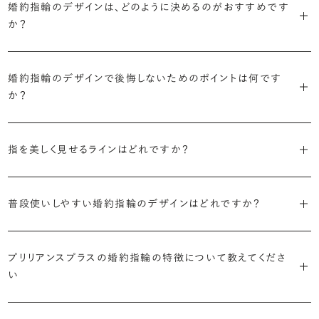
婚約指輪のデザインは、どのように決めるのがおすすめです
に留めた王道のデザイン「ソリティア」です。
リリアンスプラスでも不動の人気を誇ります。
か？
さらに、指に沿うアームの部分はまっすぐなストレートの形状が、素材
・「サイドストーン」
婚約指輪の決め方としては、以下の4つを意識するのがおすすめで
はプラチナがよく選ばれています。
主役のダイヤモンドの横に小ぶりなメレダイヤモンドでアクセントを添
婚約指輪のデザインで後悔しないためのポイントは何です
す。
えたデザイン。愛らしい雰囲気が楽しめます。
か？
婚約指輪の人気デザインランキングを見る
・順番に絞り込んでみる
・「エタニティ」
3つのポイントがあります。
まずはデザインの種類（ソリティア／サイドストーン／エタニティ等）を
リングに沿ってダイヤモンドが並ぶ華やかなデザイン。“永遠”を意味す
指を美しく見せるラインはどれですか？
絞り、次にアームのフォルム（ストレート／ウェーブ／V字）と素材（プ
るという点でも人気があります。
1つ目は結婚指輪との重ね付けを想定してデザインを選ぶこと、2つ目
ラチナ／ゴールド）を選ぶ流れがスムーズです。
S字やV字などを描く「ウェーブ」のデザインだと、より指が長く美しく
はライフスタイルに合った普段使いのしやすさを確認すること、3つ目
・「パヴェ」
普段使いしやすい婚約指輪のデザインはどれですか？
見えやすいと言われています。
は実物を指に着けて見え方を確かめることです。
・年齢を重ねても似合うリングを目指す
リングに小粒のダイヤモンドを敷き詰めた豪華で存在感あるデザイ
流行に左右されないデザインであること、そして年齢を重ねた手にも
ン。手元にしっかりと存在感を添えてくれます。
ダイヤモンドを留める爪の高さを低めにすることで、日常使いしやすく
しかし、指を美しく見せるデザインはその人の手の骨格によって変わっ
ブリリアンスプラスのショールームでは、すべてのデザインを、心ゆく
似合う適度なボリュームがあることが理想的です。
プリリアンスプラスの婚約指輪の特徴について教えてくださ
なります。ブリリアンスプラスでは、普段の生活の中でも婚約指輪を楽
てきます。ぜひ、所要時間30秒のブリリアンスプラスオリジナル診断を
までじっくりと試着していただけます。
・「ヘイロー」
い
しく身に着けていただけるよう、全てのデザインが高さを抑えて作られ
活用して、ご自身にぴったりのラインを探してみてください。
・着用シーンを想像して選ぶ
主役のダイヤモンドの輪郭をメレダイヤモンドで取り囲んだデザイン。
ています。
日常的に身に着けたいのか、お出かけの時だけ身に着けたいのか
ショールームで婚約指輪を試着する
華やかなデザインをお好みの方から非常に人気です。
・自分で組み合わせるオーダーメイド
婚約指輪診断を試してみる