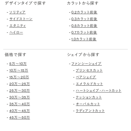
デザインタイプで探す
カラットから探す
-
-
ソリティア
0.2カラット前後
-
-
サイドストーン
0.3カラット前後
-
-
エタニティ
0.5カラット前後
-
-
ヘイロー
0.7カラット前後
-
1.0カラット前後
価格で探す
シェイプから探す
-
-
5万〜10万
ファンシーシェイプ
-
-
10万〜15万
プリンセスカット
-
-
15万〜20万
ペアシェイプ
-
-
20万〜25万
エメラルドカット
-
-
25万〜30万
ハートシェイプ・ハートカット
-
-
30万〜35万
クッションカット
-
-
35万〜40万
オーバルカット
-
-
40万〜45万
ラディアントカット
-
45万〜50万