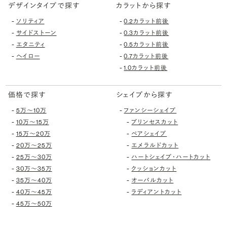
デザインタイプで探す
カラットから探す
-
-
ソリティア
0.2カラット前後
-
-
サイドストーン
0.3カラット前後
-
-
エタニティ
0.5カラット前後
-
-
ヘイロー
0.7カラット前後
-
1.0カラット前後
価格で探す
シェイプから探す
-
-
5万〜10万
ファンシーシェイプ
-
-
10万〜15万
プリンセスカット
-
-
15万〜20万
ペアシェイプ
-
-
20万〜25万
エメラルドカット
-
-
25万〜30万
ハートシェイプ・ハートカット
-
-
30万〜35万
クッションカット
-
-
35万〜40万
オーバルカット
-
-
40万〜45万
ラディアントカット
-
45万〜50万