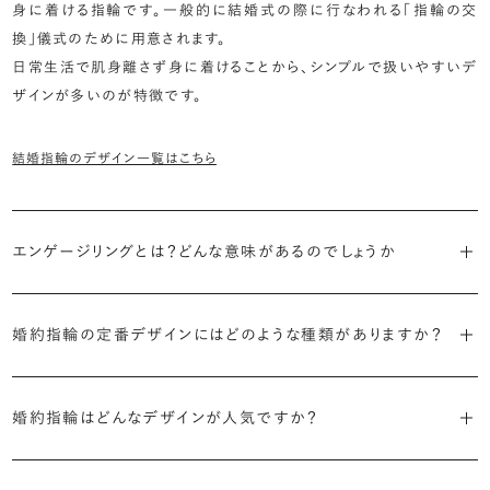
身に着ける指輪です。一般的に結婚式の際に行なわれる「指輪の交
換」儀式のために用意されます。
日常生活で肌身離さず身に着けることから、シンプルで扱いやすいデ
ザインが多いのが特徴です。
結婚指輪のデザイン一覧はこちら
エンゲージリングとは？どんな意味があるのでしょうか
ブライダルリングには婚約指輪と結婚指輪がありますが「エンゲージ
婚約指輪の定番デザインにはどのような種類がありますか？
リング」は婚約指輪の別名です。
婚約指輪のデザインは、大きく5つに分かれます。
「エンゲージリング」は実は和製英語。英語ではEngagement
婚約指輪はどんなデザインが人気ですか？
Ring（エンゲージメントリング）と呼ばれます。
・「ソリティア」
最もよく選ばれているデザインは、主役のダイヤモンド一石をシンプル
主役のダイヤモンド一石をシンプルに留めた最も王道のデザイン。ブ