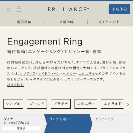
来店予約
婚約指輪
|
結婚指輪
|
ダイヤモンド
Engagement Ring
婚約指輪（エンゲージリング）デザイン一覧・種類
婚約指輪選びは、見た目の好みだけでなく、
ダイヤ
の大きさ、着け心地、普段
使いのしやすさ、結婚指輪との重ね付けの相性も大切です。ブリリアンスプラ
スでは、
ソリティア
・
サイドストーン
・
ヘイロー
・
エタニティ
などのデザインを比
較しながら、好みのダイヤと組み合わせてセミオーダーできます。
続きを読む
シンプル
ゴールド
プラチナ
エタニティ
エメラルド
ダイヤ
リングを選ぶ
セッティング
¥ - (御成約済み)
再選択