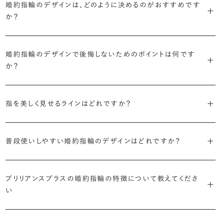
婚約指輪のデザインは、どのように決めるのがおすすめです
に留めた王道のデザイン「ソリティア」です。
リリアンスプラスでも不動の人気を誇ります。
か？
さらに、指に沿うアームの部分はまっすぐなストレートの形状が、素材
・「サイドストーン」
婚約指輪の決め方としては、以下の4つを意識するのがおすすめで
はプラチナがよく選ばれています。
主役のダイヤモンドの横に小ぶりなメレダイヤモンドでアクセントを添
婚約指輪のデザインで後悔しないためのポイントは何です
す。
えたデザイン。愛らしい雰囲気が楽しめます。
か？
婚約指輪の人気デザインランキングを見る
・順番に絞り込んでみる
・「エタニティ」
3つのポイントがあります。
まずはデザインの種類（ソリティア／サイドストーン／エタニティ等）を
リングに沿ってダイヤモンドが並ぶ華やかなデザイン。“永遠”を意味す
指を美しく見せるラインはどれですか？
絞り、次にアームのフォルム（ストレート／ウェーブ／V字）と素材（プ
るという点でも人気があります。
1つ目は結婚指輪との重ね付けを想定してデザインを選ぶこと、2つ目
ラチナ／ゴールド）を選ぶ流れがスムーズです。
S字やV字などを描く「ウェーブ」のデザインだと、より指が長く美しく
はライフスタイルに合った普段使いのしやすさを確認すること、3つ目
・「パヴェ」
普段使いしやすい婚約指輪のデザインはどれですか？
見えやすいと言われています。
は実物を指に着けて見え方を確かめることです。
・年齢を重ねても似合うリングを目指す
リングに小粒のダイヤモンドを敷き詰めた豪華で存在感あるデザイ
流行に左右されないデザインであること、そして年齢を重ねた手にも
ン。手元にしっかりと存在感を添えてくれます。
ダイヤモンドを留める爪の高さを低めにすることで、日常使いしやすく
しかし、指を美しく見せるデザインはその人の手の骨格によって変わっ
ブリリアンスプラスのショールームでは、すべてのデザインを、心ゆく
似合う適度なボリュームがあることが理想的です。
プリリアンスプラスの婚約指輪の特徴について教えてくださ
なります。ブリリアンスプラスでは、普段の生活の中でも婚約指輪を楽
てきます。ぜひ、所要時間30秒のブリリアンスプラスオリジナル診断を
までじっくりと試着していただけます。
・「ヘイロー」
い
しく身に着けていただけるよう、全てのデザインが高さを抑えて作られ
活用して、ご自身にぴったりのラインを探してみてください。
・着用シーンを想像して選ぶ
主役のダイヤモンドの輪郭をメレダイヤモンドで取り囲んだデザイン。
ています。
日常的に身に着けたいのか、お出かけの時だけ身に着けたいのか
ショールームで婚約指輪を試着する
華やかなデザインをお好みの方から非常に人気です。
・自分で組み合わせるオーダーメイド
婚約指輪診断を試してみる