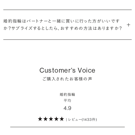
だけの一石を探し婚約指輪をオーダーしていただけます。
・充実したアフターサービス
割が婚約指輪を購入しなかったようです。
ブリリアンスプラスでは適正価格を心がけているため、一般的な相場
プラチナの婚約指輪
一般的に利用頻度が高い、リングのサイズ直しや表面の仕上げ直しな
贈られたその日から、お好みのタイミングで着け始めて問題ありませ
と同程度のご予算でより高品質なダイヤモンドをお選びいただくこと
・鑑定書が付属
どのメンテナンスについては全て永久「無料」保証。その他、万が一に
イエローゴールドの婚約指輪
婚約指輪はパートナーと一緒に買いに行った方がいいです
ん。
婚約指輪は結婚するために必須のものではありませんが、中には「昔
も可能です。
婚約指輪用のすべてのダイヤモンドに、国内外の信頼性の高い鑑定
備えたアフターサービスも永久保証で対応しております。
ピンクゴールドの婚約指輪
か？サプライズするとしたら、おすすめの方法はありますか？
から憧れがあったがパートナーに遠慮して欲しいと言い出せなかっ
機関が発行した鑑定書が付き、品質が保証されます。
シャンパンゴールドの婚約指輪
婚約指輪は婚約期間中だけでなく、結婚後も活躍するジュエリーで
た」というケースもあります。
詳しくはこちら
確かに、最近は「お相手の好きなデザインを確実に選べる」という理由
す。使い方に決まりはありませんが、身内やお友達、知人の結婚式やパ
コンビネーションの婚約指輪
・メレダイヤモンドまでブライダル品質
で、お二人で来店されるケースが一般的になってきています。
ーティなどの特別なシーンはもちろん、日常の場面でも身に着けると
また、婚約記念品を贈った方のうち26.2%が婚約ネックレスを選ぶな
婚約指輪にさらなる華やかさを添える小ぶりなダイヤモンドも、一般的
いう方が増えています。
ど、近年は婚約指輪以外のジュエリーの選択肢にも注目が集まってい
にブライダルで使われる品質以上のもののみを厳選して使用していま
しかし、サプライズで贈り贈られるのも、やはり素敵な経験。ブリリアン
Customer's Voice
ます。
す。輝きの違いをお楽しみください。
スプラスではサプライズでもお相手のご希望を叶えられるよう、ダイヤ
詳しくはこちら
ご購入されたお客様の声
モンドをサプライズで贈りデザインは後から二人で選ぶ『ダイヤモンド
お相手の気持ちに寄り添いながら、お二人にとって後悔のない選択を
わたしたちのダイヤモンドについて
でプロポーズ』というサービスもご用意しています。
検討していただければと思います。
婚約指輪
※データ出典：結婚マーケット調査2025
平均
ぜひお二人らしいスタイルを見つけてみてください。
4.9
| レビュー(1433件)
詳しくはこちら