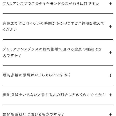
で、適したデザインは変わってきます。普段使いの頻度が多ければ引っ
ブリリアンスプラスのダイヤモンドのこだわりは何ですか
ブリリアンスプラスではすべての婚約指輪をリングデザインとダイヤ
より洋服への引っかかりへの心配を少なくしたい場合は、爪を使わず
掛かりにくさに配慮されていたり、ダイヤモンドの大きさ自体も控えめ
ブリリアンスプラスでは70種類以上のデザインからお好みの1本をお
モンドを自由に組み合わせる、オーダーメイドでお作りしています。
地金でダイヤモンドを包み込むように留める「覆輪留め」もおすすめ
な方が、扱いやすく活躍の頻度も高まるかもしれません。
選びいただけます。
・国内有数の多彩なラインナップ
30,000個以上のダイヤモンドの中からお好みの1石を選び、70種類
です。
完成までにどれくらいの時間がかかりますか？納期を教えて
種類、品質、価格に至るまで、あらゆる価値観に合う多様なダイヤモン
以上のデザインと組み合わせて、世界に一つの婚約指輪を製作できま
・何を重要視するか明確にする
ください
ドをご用意しています。一般的な天然のラウンドシェイプだけでも3万
す。
迷った場合はショールームでジュエリーコンサルタントにぜひご相談
デザインで譲れないポイント、ダイヤモンドの品質で大切にしたいこと
個以上。選択肢が多いからこそ、お一人おひとりに最適なご提案がで
ください。お好みやライフスタイルを丁寧にヒアリングしながら、たくさ
などがはっきりするほど、理想の婚約指輪が探しやすくなります。
ブリリアンスプラスの婚約指輪は、ご注文ごとに熟練の宝飾職人が一
きます。
・誠実で透明性の高い価格設定
ん身に着けたいと思えるとっておきのデザインをご提案いたします。
ブリリアアンスプラスの婚約指輪で選べる金属の種類はな
つひとつ心をこめてお作りいたします。基本の納期は4週間前後、素材
ジュエリーの購入は初めてというお客様も多いからこそ、より安心して
迷った場合はショールームでジュエリーコンサルタントにご相談いた
んですか？
やデザインによって5週間ほどお日にちを頂戴する場合がございます。
・業界の当たり前にとらわれない適正価格と透明性
お選びいただくために。在庫を持たない、店舗を過剰に設けないな
だければ、お好みやライフスタイルに合ったデザインをご提案いたし
流通の上流からの仕入れ、余分な在庫を持たない取り組みなどで、従
ど、コストをカットすることで適正価格を実現しています。また、ご用意
ます。
婚約指輪の素材はプラチナ（Pt950）、ゴールド（K18）、プラチナとゴ
詳しくは各デザインの詳細ページをご確認いただくか、ショールームま
来のマージンの大半をカットし、ダイヤモンドの適正価格を実現。一石
しているすべてのデザインとダイヤモンドの価格をサイト上で公開して
婚約指輪の相場はいくらぐらいですか？
ールドを組み合わせたコンビネーションからお選びいただけます。ゴ
でお問い合わせください。
ごとの価格・品質情報もすべて公開しています。
います。
ールドは、イエローゴールド・ピンクゴールド・シャンパンゴールドのご
婚約指輪のおすすめの選び方を詳しく
2026年に発表された全国調査（※）によると婚約指輪の相場は全国
用意がございます。
普段使いしやすいデザインの選び方を詳しく
・婚約指輪に留める一石を自分で選べる
・すべてのダイヤモンドに鑑定書が付属
婚約指輪をいらないと考える人の割合はどのくらいですか？
平均で約43.8万円。30〜40万円未満の範囲で選ぶカップルが18.7%
ダイヤモンド供給元のデータと直接繋がる独自の検索画面で、品質を
婚約指輪の中央にお留めするダイヤモンドには、国内外の最大手鑑
と最も多く、20〜30万円未満、10〜20万円未満が続きます。
デザインによって対応する素材が変わりますので、詳しくは各デザイン
細かく設定し検索が可能です。限られた候補から選ぶのではなく、ま
定機関が発行する信頼性の高い鑑定書が付属いたします。
2026年に発表された全国調査（※）によると、婚約記念品を贈られた
※データ出典：結婚マーケット調査2025
の詳細ページをご覧ください。
だ誰も触れていないダイヤモンドから、品質も価格も納得するあなた
婚約指輪はいつ着けるものですか？
人は67.1%。そのうち婚約指輪を贈られた人は67.9%と、全体の約5