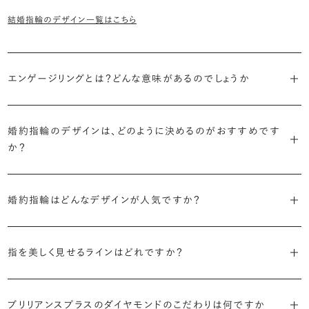
結婚指輪のデザイン一覧はこちら
エンゲージリングとは？どんな意味があるのでしょうか
ブライダルリングには婚約指輪と結婚指輪がありますが「エンゲージ
リング」は婚約指輪の別名です。
婚約指輪のデザインは、どのように決めるのがおすすめです
か？
「エンゲージリング」は実は和製英語。英語ではEngagement
婚約指輪の決め方としては、以下の3つを意識するのがおすすめで
Ring（エンゲージメントリング）と呼ばれます。
す。
婚約指輪はどんなデザインが人気ですか？
代表的かつ人気のデザインには、以下のようなものがあります。
・年齢を重ねても似合うリングを目指す
指を美しく見せるラインはどれですか？
流行に左右されないデザインであること、そして年齢を重ねた手にも
・「ソリティア」
似合う適度なボリュームがあることが理想的です。
S字やV字などを描く「ウェーブ」のデザインだと、より指が長く美しく
主役のダイヤモンド一石をシンプルに留めた最も王道のデザイン。ブ
見えやすいと言われています。
ブリリアンスプラスのダイヤモンドのこだわりは何ですか
リリアンスプラスでも不動の人気を誇ります。
・着用シーンを想像して選ぶ