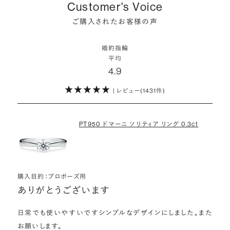
しかし、サプライズで贈り贈られるのも、やはり素敵な経験。ブリリアン
ます。
Customer's Voice
スプラスではサプライズでもお相手のご希望を叶えられるよう、ダイヤ
・鑑定書が付属
詳しくはこちら
ご購入されたお客様の声
モンドをサプライズで贈りデザインは後から二人で選ぶ『ダイヤモンド
お相手の気持ちに寄り添いながら、お二人にとって後悔のない選択を
婚約指輪用のすべてのダイヤモンドに、国内外の信頼性の高い鑑定
でプロポーズ』というサービスもご用意しています。
検討していただければと思います。
機関が発行した鑑定書が付き、品質が保証されます。
婚約指輪
※データ出典：結婚マーケット調査2025
平均
ぜひお二人らしいスタイルを見つけてみてください。
4.9
・メレダイヤモンドまでブライダル品質
婚約指輪にさらなる華やかさを添える小ぶりなダイヤモンドも、一般的
| レビュー(1431件)
詳しくはこちら
にブライダルで使われる品質以上のもののみを厳選して使用していま
す。輝きの違いをお楽しみください。
PT950 ドマーニ ソリティア リング 0.3ct
わたしたちのダイヤモンドについて
購入目的：プロポーズ用
ありがとうございます
日常でも使いやすいですシンプルなデザインにしました。また
お願いします。