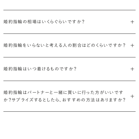
日常的に身に着けたいのか、お出かけの時だけ身に着けたいのか
・国内有数の多彩なラインナップ
しかし、指を美しく見せるデザインはその人の手の骨格によって変わっ
・「サイドストーン」
で、適したデザインは変わってきます。普段使いの頻度が多ければ引っ
種類、品質、価格に至るまで、あらゆる価値観に合う多様なダイヤモン
婚約指輪の相場はいくらぐらいですか？
てきます。ぜひ、所要時間30秒のブリリアンスプラスオリジナル診断を
主役のダイヤモンドの横に小ぶりなメレダイヤモンドでアクセントを添
掛かりにくさに配慮されていたり、ダイヤモンドの大きさ自体も控えめ
ドをご用意しています。一般的な天然のラウンドシェイプだけでも3万
活用して、ご自身にぴったりのラインを探してみてください。
えたデザイン。愛らしい雰囲気が楽しめます。
な方が、扱いやすく活躍の頻度も高まるかもしれません。
2026年に発表された全国調査（※）によると婚約指輪の相場は全国
個以上。選択肢が多いからこそ、お一人おひとりに最適なご提案がで
平均で約43.8万円。30〜40万円未満の範囲で選ぶカップルが18.7%
婚約指輪をいらないと考える人の割合はどのくらいですか？
きます。
・「ヘイロー」
・何を重要視するか明確にする
婚約指輪診断を試してみる
と最も多く、20〜30万円未満、10〜20万円未満が続きます。
主役のダイヤモンドの輪郭をメレダイヤモンドで取り囲んだデザイン。
デザインで譲れないポイント、ダイヤモンドの品質で大切にしたいこと
2026年に発表された全国調査（※）によると、婚約記念品を贈られた
※データ出典：結婚マーケット調査2025
・業界の当たり前にとらわれない適正価格と透明性
華やかなデザインをお好みの方から非常に人気です。
などがはっきりするほど、理想の婚約指輪が探しやすくなります。
人は67.1%。そのうち婚約指輪を贈られた人は67.9%と、全体の約5割
婚約指輪はいつ着けるものですか？
流通の上流からの仕入れ、余分な在庫を持たない取り組みなどで、従
が婚約指輪を購入しなかったようです。
ブリリアンスプラスでは適正価格を心がけているため、一般的な相場
来のマージンの大半をカットし、ダイヤモンドの適正価格を実現。一石
さらに、指に沿うアームの部分はまっすぐなストレートの形状が、素材
とはいえたくさんの選択肢の中から、たった一つのリングを選ぶのは
贈られたその日から、お好みのタイミングで着け始めて問題ありませ
と同程度のご予算でより高品質なダイヤモンドをお選びいただくこと
ごとの価格・品質情報もすべて公開しています。
はプラチナがよく選ばれています。
簡単ではありません。決め方に悩んだら遠慮せずプロに相談してアド
ん。
婚約指輪はパートナーと一緒に買いに行った方がいいです
婚約指輪は結婚するために必須のものではありませんが、中には「昔
も可能です。
バイスを受けてみてください。より後悔のない婚約指輪選びにつなが
か？サプライズするとしたら、おすすめの方法はありますか？
から憧れがあったがパートナーに遠慮して欲しいと言い出せなかっ
・婚約指輪に留める一石を自分で選べる
るはずです。
婚約指輪の人気デザインランキングを見る
婚約指輪は婚約期間中だけでなく、結婚後も活躍するジュエリーで
た」というケースもあります。
ダイヤモンド供給元のデータと直接繋がる独自の検索画面で、品質を
詳しくはこちら
確かに、最近は「お相手の好きなデザインを確実に選べる」という理由
す。使い方に決まりはありませんが、身内やお友達、知人の結婚式やパ
細かく設定し検索が可能です。限られた候補から選ぶのではなく、ま
婚約指輪のおすすめの選び方を詳しく
で、お二人で来店されるケースが一般的になってきています。
ーティなどの特別なシーンはもちろん、日常の場面でも身に着けると
また、婚約記念品を贈った方のうち26.2%が婚約ネックレスを選ぶな
だ誰も触れていないダイヤモンドから、品質も価格も納得するあなた
普段使いしやすいデザインの選び方を詳しく
いう方が増えています。
ど、近年は婚約指輪以外のジュエリーの選択肢にも注目が集まってい
だけの一石を探し婚約指輪をオーダーしていただけます。