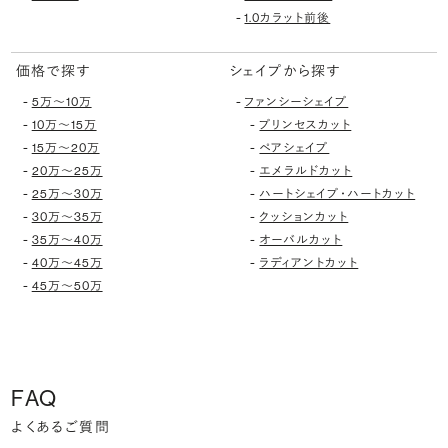
-
1.0カラット前後
価格で探す
シェイプから探す
-
-
5万〜10万
ファンシーシェイプ
-
-
10万〜15万
プリンセスカット
-
-
15万〜20万
ペアシェイプ
-
-
20万〜25万
エメラルドカット
-
-
25万〜30万
ハートシェイプ・ハートカット
-
-
30万〜35万
クッションカット
-
-
35万〜40万
オーバルカット
-
-
40万〜45万
ラディアントカット
-
45万〜50万
FAQ
よくあるご質問