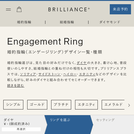
来店予約
婚約指輪
|
結婚指輪
|
ダイヤモンド
Engagement Ring
婚約指輪（エンゲージリング）デザイン一覧・種類
婚約指輪選びは、見た目の好みだけでなく、
ダイヤ
の大きさ、着け心地、普段
使いのしやすさ、結婚指輪との重ね付けの相性も大切です。ブリリアンスプラ
スでは、
ソリティア
・
サイドストーン
・
ヘイロー
・
エタニティ
などのデザインを比
較しながら、好みのダイヤと組み合わせてセミオーダーできます。
続きを読む
シンプル
ゴールド
プラチナ
エタニティ
エメラルド
ダイヤ
リングを選ぶ
セッティング
¥ - (御成約済み)
再選択