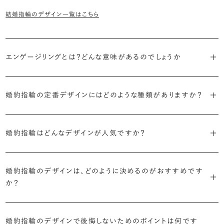
結婚指輪のデザイン一覧はこちら
エンゲージリングとは？どんな意味があるのでしょうか
ブライダルリングには婚約指輪と結婚指輪がありますが「エンゲージ
婚約指輪の定番デザインにはどのような種類がありますか？
リング」は婚約指輪の別名です。
婚約指輪のデザインは、大きく5つに分かれます。
「エンゲージリング」は実は和製英語。英語ではEngagement
婚約指輪はどんなデザインが人気ですか？
Ring（エンゲージメントリング）と呼ばれます。
・「ソリティア」
最もよく選ばれているデザインは、主役のダイヤモンド一石をシンプル
主役のダイヤモンド一石をシンプルに留めた最も王道のデザイン。ブ
婚約指輪のデザインは、どのように決めるのがおすすめです
に留めた王道のデザイン「ソリティア」です。
リリアンスプラスでも不動の人気を誇ります。
か？
さらに、指に沿うアームの部分はまっすぐなストレートの形状が、素材
・「サイドストーン」
婚約指輪の決め方としては、以下の4つを意識するのがおすすめで
はプラチナがよく選ばれています。
主役のダイヤモンドの横に小ぶりなメレダイヤモンドでアクセントを添
婚約指輪のデザインで後悔しないためのポイントは何です
す。