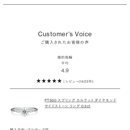
シャンパンゴールドの婚約指輪
婚約指輪は婚約期間中だけでなく、結婚後も活躍するジュエリーで
た」というケースもあります。
詳しくはこちら
確かに、最近は「お相手の好きなデザインを確実に選べる」という理由
す。使い方に決まりはありませんが、身内やお友達、知人の結婚式やパ
コンビネーションの婚約指輪
・メレダイヤモンドまでブライダル品質
で、お二人で来店されるケースが一般的になってきています。
ーティなどの特別なシーンはもちろん、日常の場面でも身に着けると
また、婚約記念品を贈った方のうち26.2%が婚約ネックレスを選ぶな
婚約指輪にさらなる華やかさを添える小ぶりなダイヤモンドも、一般的
いう方が増えています。
ど、近年は婚約指輪以外のジュエリーの選択肢にも注目が集まってい
にブライダルで使われる品質以上のもののみを厳選して使用していま
しかし、サプライズで贈り贈られるのも、やはり素敵な経験。ブリリアン
Customer's Voice
ます。
す。輝きの違いをお楽しみください。
スプラスではサプライズでもお相手のご希望を叶えられるよう、ダイヤ
詳しくはこちら
ご購入されたお客様の声
モンドをサプライズで贈りデザインは後から二人で選ぶ『ダイヤモンド
お相手の気持ちに寄り添いながら、お二人にとって後悔のない選択を
わたしたちのダイヤモンドについて
でプロポーズ』というサービスもご用意しています。
検討していただければと思います。
婚約指輪
※データ出典：結婚マーケット調査2025
平均
ぜひお二人らしいスタイルを見つけてみてください。
4.9
| レビュー(1433件)
詳しくはこちら
PT950 スプリング カルテット ダイヤモンド
サイドストーン リング 0.5ct
購入目的：プロポーズ用