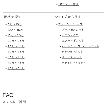
-
1.0カラット前後
価格で探す
シェイプから探す
-
-
5万〜10万
ファンシーシェイプ
-
-
10万〜15万
プリンセスカット
-
-
15万〜20万
ペアシェイプ
-
-
20万〜25万
エメラルドカット
-
-
25万〜30万
ハートシェイプ・ハートカット
-
-
30万〜35万
クッションカット
-
-
35万〜40万
オーバルカット
-
-
40万〜45万
ラディアントカット
-
45万〜50万
FAQ
よくあるご質問