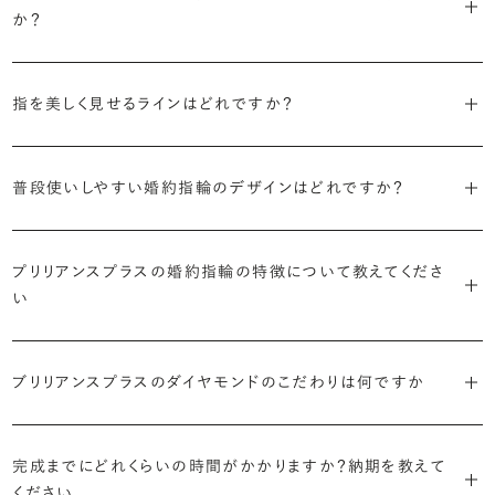
えたデザイン。愛らしい雰囲気が楽しめます。
か？
婚約指輪の人気デザインランキングを見る
・順番に絞り込んでみる
・「エタニティ」
3つのポイントがあります。
まずはデザインの種類（ソリティア／サイドストーン／エタニティ等）を
リングに沿ってダイヤモンドが並ぶ華やかなデザイン。“永遠”を意味す
指を美しく見せるラインはどれですか？
絞り、次にアームのフォルム（ストレート／ウェーブ／V字）と素材（プ
るという点でも人気があります。
1つ目は結婚指輪との重ね付けを想定してデザインを選ぶこと、2つ目
ラチナ／ゴールド）を選ぶ流れがスムーズです。
S字やV字などを描く「ウェーブ」のデザインだと、より指が長く美しく
はライフスタイルに合った普段使いのしやすさを確認すること、3つ目
・「パヴェ」
普段使いしやすい婚約指輪のデザインはどれですか？
見えやすいと言われています。
は実物を指に着けて見え方を確かめることです。
・年齢を重ねても似合うリングを目指す
リングに小粒のダイヤモンドを敷き詰めた豪華で存在感あるデザイ
流行に左右されないデザインであること、そして年齢を重ねた手にも
ン。手元にしっかりと存在感を添えてくれます。
ダイヤモンドを留める爪の高さを低めにすることで、日常使いしやすく
しかし、指を美しく見せるデザインはその人の手の骨格によって変わっ
ブリリアンスプラスのショールームでは、すべてのデザインを、心ゆく
似合う適度なボリュームがあることが理想的です。
プリリアンスプラスの婚約指輪の特徴について教えてくださ
なります。ブリリアンスプラスでは、普段の生活の中でも婚約指輪を楽
てきます。ぜひ、所要時間30秒のブリリアンスプラスオリジナル診断を
までじっくりと試着していただけます。
・「ヘイロー」
い
しく身に着けていただけるよう、全てのデザインが高さを抑えて作られ
活用して、ご自身にぴったりのラインを探してみてください。
・着用シーンを想像して選ぶ
主役のダイヤモンドの輪郭をメレダイヤモンドで取り囲んだデザイン。
ています。
日常的に身に着けたいのか、お出かけの時だけ身に着けたいのか
ショールームで婚約指輪を試着する
華やかなデザインをお好みの方から非常に人気です。
・自分で組み合わせるオーダーメイド
で、適したデザインは変わってきます。普段使いの頻度が多ければ引っ
婚約指輪診断を試してみる
ブリリアンスプラスのダイヤモンドのこだわりは何ですか
ブリリアンスプラスではすべての婚約指輪をリングデザインとダイヤ
より洋服への引っかかりへの心配を少なくしたい場合は、爪を使わず
掛かりにくさに配慮されていたり、ダイヤモンドの大きさ自体も控えめ
ブリリアンスプラスでは70種類以上のデザインからお好みの1本をお
モンドを自由に組み合わせる、オーダーメイドでお作りしています。
地金でダイヤモンドを包み込むように留める「覆輪留め」もおすすめ
な方が、扱いやすく活躍の頻度も高まるかもしれません。
選びいただけます。
・国内有数の多彩なラインナップ
30,000個以上のダイヤモンドの中からお好みの1石を選び、70種類
です。
完成までにどれくらいの時間がかかりますか？納期を教えて
種類、品質、価格に至るまで、あらゆる価値観に合う多様なダイヤモン
以上のデザインと組み合わせて、世界に一つの婚約指輪を製作できま
・何を重要視するか明確にする
ください