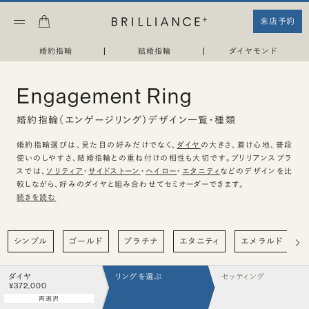
来店予約
婚約指輪
|
結婚指輪
|
ダイヤモンド
Engagement Ring
婚約指輪（エンゲージリング）デザイン一覧・種類
婚約指輪選びは、見た目の好みだけでなく、
ダイヤ
の大きさ、着け心地、普段
使いのしやすさ、結婚指輪との重ね付けの相性も大切です。ブリリアンスプラ
スでは、
ソリティア
・
サイドストーン
・
ヘイロー
・
エタニティ
などのデザインを比
較しながら、好みのダイヤと組み合わせてセミオーダーできます。
続きを読む
シンプル
ゴールド
プラチナ
エタニティ
エメラルド
ダイヤ
リングを選ぶ
セッティング
¥372,000
再選択