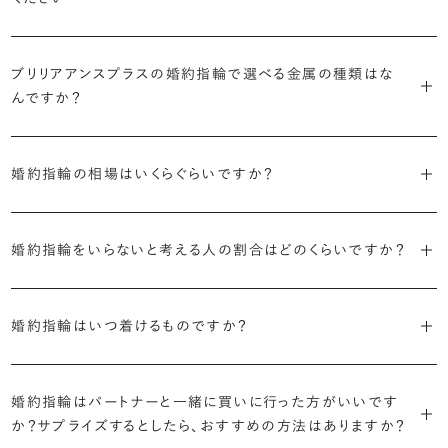
ドをご用意しています。一般的な天然のラウンドシェイプだけでも3万
す。
迷った場合はショールームでジュエリーコンサルタントにぜひご相談
デザインで譲れないポイント、ダイヤモンドの品質で大切にしたいこと
個以上。選択肢が多いからこそ、お一人おひとりに最適なご提案がで
ください。お好みやライフスタイルを丁寧にヒアリングしながら、たくさ
などがはっきりするほど、理想の婚約指輪が探しやすくなります。
ブリリアンスプラスの婚約指輪は、ご注文ごとに熟練の宝飾職人が一
きます。
・誠実で透明性の高い価格設定
ん身に着けたいと思えるとっておきのデザインをご提案いたします。
ブリリアアンスプラスの婚約指輪で選べる金属の種類はな
つひとつ心をこめてお作りいたします。基本の納期は4週間前後、素材
ジュエリーの購入は初めてというお客様も多いからこそ、より安心して
迷った場合はショールームでジュエリーコンサルタントにご相談いた
んですか？
やデザインによって5週間ほどお日にちを頂戴する場合がございます。
・業界の当たり前にとらわれない適正価格と透明性
お選びいただくために。在庫を持たない、店舗を過剰に設けないな
だければ、お好みやライフスタイルに合ったデザインをご提案いたし
流通の上流からの仕入れ、余分な在庫を持たない取り組みなどで、従
ど、コストをカットすることで適正価格を実現しています。また、ご用意
ます。
婚約指輪の素材はプラチナ（Pt950）、ゴールド（K18）、プラチナとゴ
詳しくは各デザインの詳細ページをご確認いただくか、ショールームま
来のマージンの大半をカットし、ダイヤモンドの適正価格を実現。一石
しているすべてのデザインとダイヤモンドの価格をサイト上で公開して
婚約指輪の相場はいくらぐらいですか？
ールドを組み合わせたコンビネーションからお選びいただけます。ゴ
でお問い合わせください。
ごとの価格・品質情報もすべて公開しています。
います。
ールドは、イエローゴールド・ピンクゴールド・シャンパンゴールドのご
婚約指輪のおすすめの選び方を詳しく
2026年に発表された全国調査（※）によると婚約指輪の相場は全国
用意がございます。
普段使いしやすいデザインの選び方を詳しく
・婚約指輪に留める一石を自分で選べる
・すべてのダイヤモンドに鑑定書が付属
婚約指輪をいらないと考える人の割合はどのくらいですか？
平均で約43.8万円。30〜40万円未満の範囲で選ぶカップルが18.7%
ダイヤモンド供給元のデータと直接繋がる独自の検索画面で、品質を
婚約指輪の中央にお留めするダイヤモンドには、国内外の最大手鑑
と最も多く、20〜30万円未満、10〜20万円未満が続きます。
デザインによって対応する素材が変わりますので、詳しくは各デザイン
細かく設定し検索が可能です。限られた候補から選ぶのではなく、ま
定機関が発行する信頼性の高い鑑定書が付属いたします。
2026年に発表された全国調査（※）によると、婚約記念品を贈られた
※データ出典：結婚マーケット調査2025
の詳細ページをご覧ください。
だ誰も触れていないダイヤモンドから、品質も価格も納得するあなた
婚約指輪はいつ着けるものですか？
人は67.1%。そのうち婚約指輪を贈られた人は67.9%と、全体の約5
だけの一石を探し婚約指輪をオーダーしていただけます。
・充実したアフターサービス
割が婚約指輪を購入しなかったようです。
ブリリアンスプラスでは適正価格を心がけているため、一般的な相場
プラチナの婚約指輪
一般的に利用頻度が高い、リングのサイズ直しや表面の仕上げ直しな
贈られたその日から、お好みのタイミングで着け始めて問題ありませ
と同程度のご予算でより高品質なダイヤモンドをお選びいただくこと
・鑑定書が付属
どのメンテナンスについては全て永久「無料」保証。その他、万が一に
イエローゴールドの婚約指輪
婚約指輪はパートナーと一緒に買いに行った方がいいです
ん。
婚約指輪は結婚するために必須のものではありませんが、中には「昔
も可能です。
婚約指輪用のすべてのダイヤモンドに、国内外の信頼性の高い鑑定
備えたアフターサービスも永久保証で対応しております。
ピンクゴールドの婚約指輪
か？サプライズするとしたら、おすすめの方法はありますか？
から憧れがあったがパートナーに遠慮して欲しいと言い出せなかっ
機関が発行した鑑定書が付き、品質が保証されます。