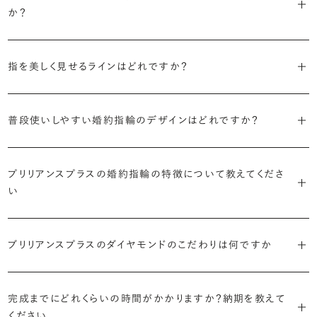
か？
婚約指輪の人気デザインランキングを見る
・順番に絞り込んでみる
・「エタニティ」
3つのポイントがあります。
まずはデザインの種類（ソリティア／サイドストーン／エタニティ等）を
リングに沿ってダイヤモンドが並ぶ華やかなデザイン。“永遠”を意味す
指を美しく見せるラインはどれですか？
絞り、次にアームのフォルム（ストレート／ウェーブ／V字）と素材（プ
るという点でも人気があります。
1つ目は結婚指輪との重ね付けを想定してデザインを選ぶこと、2つ目
ラチナ／ゴールド）を選ぶ流れがスムーズです。
S字やV字などを描く「ウェーブ」のデザインだと、より指が長く美しく
はライフスタイルに合った普段使いのしやすさを確認すること、3つ目
・「パヴェ」
見えやすいと言われています。
普段使いしやすい婚約指輪のデザインはどれですか？
は実物を指に着けて見え方を確かめることです。
・年齢を重ねても似合うリングを目指す
リングに小粒のダイヤモンドを敷き詰めた豪華で存在感あるデザイ
流行に左右されないデザインであること、そして年齢を重ねた手にも
ン。手元にしっかりと存在感を添えてくれます。
ダイヤモンドを留める爪の高さを低めにすることで、日常使いしやすく
しかし、指を美しく見せるデザインはその人の手の骨格によって変わっ
ブリリアンスプラスのショールームでは、すべてのデザインを、心ゆく
似合う適度なボリュームがあることが理想的です。
なります。ブリリアンスプラスでは、普段の生活の中でも婚約指輪を楽
プリリアンスプラスの婚約指輪の特徴について教えてくださ
てきます。ぜひ、所要時間30秒のブリリアンスプラスオリジナル診断を
までじっくりと試着していただけます。
・「ヘイロー」
い
しく身に着けていただけるよう、全てのデザインが高さを抑えて作られ
活用して、ご自身にぴったりのラインを探してみてください。
・着用シーンを想像して選ぶ
主役のダイヤモンドの輪郭をメレダイヤモンドで取り囲んだデザイン。
ています。
日常的に身に着けたいのか、お出かけの時だけ身に着けたいのか
ショールームで婚約指輪を試着する
華やかなデザインをお好みの方から非常に人気です。
・自分で組み合わせるオーダーメイド
で、適したデザインは変わってきます。普段使いの頻度が多ければ引っ
婚約指輪診断を試してみる
ブリリアンスプラスではすべての婚約指輪をリングデザインとダイヤ
ブリリアンスプラスのダイヤモンドのこだわりは何ですか
より洋服への引っかかりへの心配を少なくしたい場合は、爪を使わず
掛かりにくさに配慮されていたり、ダイヤモンドの大きさ自体も控えめ
ブリリアンスプラスでは70種類以上のデザインからお好みの1本をお
モンドを自由に組み合わせる、オーダーメイドでお作りしています。
地金でダイヤモンドを包み込むように留める「覆輪留め」もおすすめ
な方が、扱いやすく活躍の頻度も高まるかもしれません。
選びいただけます。
・国内有数の多彩なラインナップ
30,000個以上のダイヤモンドの中からお好みの1石を選び、70種類
です。
種類、品質、価格に至るまで、あらゆる価値観に合う多様なダイヤモン
完成までにどれくらいの時間がかかりますか？納期を教えて
以上のデザインと組み合わせて、世界に一つの婚約指輪を製作できま
・何を重要視するか明確にする
ください
ドをご用意しています。一般的な天然のラウンドシェイプだけでも3万