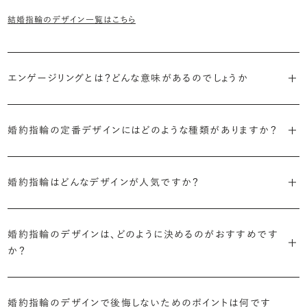
結婚指輪のデザイン一覧はこちら
エンゲージリングとは？どんな意味があるのでしょうか
ブライダルリングには婚約指輪と結婚指輪がありますが「エンゲージ
リング」は婚約指輪の別名です。
婚約指輪の定番デザインにはどのような種類がありますか？
婚約指輪のデザインは、大きく5つに分かれます。
「エンゲージリング」は実は和製英語。英語ではEngagement
婚約指輪はどんなデザインが人気ですか？
Ring（エンゲージメントリング）と呼ばれます。
・「ソリティア」
最もよく選ばれているデザインは、主役のダイヤモンド一石をシンプル
主役のダイヤモンド一石をシンプルに留めた最も王道のデザイン。ブ
に留めた王道のデザイン「ソリティア」です。
婚約指輪のデザインは、どのように決めるのがおすすめです
リリアンスプラスでも不動の人気を誇ります。
か？
さらに、指に沿うアームの部分はまっすぐなストレートの形状が、素材
・「サイドストーン」
婚約指輪の決め方としては、以下の4つを意識するのがおすすめで
はプラチナがよく選ばれています。
主役のダイヤモンドの横に小ぶりなメレダイヤモンドでアクセントを添
す。
婚約指輪のデザインで後悔しないためのポイントは何です
えたデザイン。愛らしい雰囲気が楽しめます。