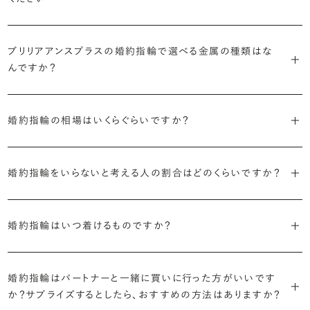
す。
迷った場合はショールームでジュエリーコンサルタントにぜひご相談
デザインで譲れないポイント、ダイヤモンドの品質で大切にしたいこと
個以上。選択肢が多いからこそ、お一人おひとりに最適なご提案がで
ください。お好みやライフスタイルを丁寧にヒアリングしながら、たくさ
などがはっきりするほど、理想の婚約指輪が探しやすくなります。
ブリリアンスプラスの婚約指輪は、ご注文ごとに熟練の宝飾職人が一
きます。
・誠実で透明性の高い価格設定
ん身に着けたいと思えるとっておきのデザインをご提案いたします。
つひとつ心をこめてお作りいたします。基本の納期は4週間前後、素材
ブリリアアンスプラスの婚約指輪で選べる金属の種類はな
ジュエリーの購入は初めてというお客様も多いからこそ、より安心して
迷った場合はショールームでジュエリーコンサルタントにご相談いた
んですか？
やデザインによって5週間ほどお日にちを頂戴する場合がございます。
・業界の当たり前にとらわれない適正価格と透明性
お選びいただくために。在庫を持たない、店舗を過剰に設けないな
だければ、お好みやライフスタイルに合ったデザインをご提案いたし
流通の上流からの仕入れ、余分な在庫を持たない取り組みなどで、従
ど、コストをカットすることで適正価格を実現しています。また、ご用意
ます。
婚約指輪の素材はプラチナ（Pt950）、ゴールド（K18）、プラチナとゴ
詳しくは各デザインの詳細ページをご確認いただくか、ショールームま
来のマージンの大半をカットし、ダイヤモンドの適正価格を実現。一石
しているすべてのデザインとダイヤモンドの価格をサイト上で公開して
ールドを組み合わせたコンビネーションからお選びいただけます。ゴ
婚約指輪の相場はいくらぐらいですか？
でお問い合わせください。
ごとの価格・品質情報もすべて公開しています。
います。
ールドは、イエローゴールド・ピンクゴールド・シャンパンゴールドのご
婚約指輪のおすすめの選び方を詳しく
2026年に発表された全国調査（※）によると婚約指輪の相場は全国
用意がございます。
普段使いしやすいデザインの選び方を詳しく
・婚約指輪に留める一石を自分で選べる
・すべてのダイヤモンドに鑑定書が付属
平均で約43.8万円。30〜40万円未満の範囲で選ぶカップルが18.7%
婚約指輪をいらないと考える人の割合はどのくらいですか？
ダイヤモンド供給元のデータと直接繋がる独自の検索画面で、品質を
婚約指輪の中央にお留めするダイヤモンドには、国内外の最大手鑑
と最も多く、20〜30万円未満、10〜20万円未満が続きます。
デザインによって対応する素材が変わりますので、詳しくは各デザイン
細かく設定し検索が可能です。限られた候補から選ぶのではなく、ま
定機関が発行する信頼性の高い鑑定書が付属いたします。
2026年に発表された全国調査（※）によると、婚約記念品を贈られた
※データ出典：結婚マーケット調査2025
の詳細ページをご覧ください。
だ誰も触れていないダイヤモンドから、品質も価格も納得するあなた
人は67.1%。そのうち婚約指輪を贈られた人は67.9%と、全体の約5割
婚約指輪はいつ着けるものですか？
だけの一石を探し婚約指輪をオーダーしていただけます。
・充実したアフターサービス
が婚約指輪を購入しなかったようです。
ブリリアンスプラスでは適正価格を心がけているため、一般的な相場
プラチナの婚約指輪
一般的に利用頻度が高い、リングのサイズ直しや表面の仕上げ直しな
贈られたその日から、お好みのタイミングで着け始めて問題ありませ
と同程度のご予算でより高品質なダイヤモンドをお選びいただくこと
・鑑定書が付属
どのメンテナンスについては全て永久「無料」保証。その他、万が一に
イエローゴールドの婚約指輪
ん。
婚約指輪はパートナーと一緒に買いに行った方がいいです
婚約指輪は結婚するために必須のものではありませんが、中には「昔
も可能です。
婚約指輪用のすべてのダイヤモンドに、国内外の信頼性の高い鑑定
備えたアフターサービスも永久保証で対応しております。
ピンクゴールドの婚約指輪
か？サプライズするとしたら、おすすめの方法はありますか？
から憧れがあったがパートナーに遠慮して欲しいと言い出せなかっ
機関が発行した鑑定書が付き、品質が保証されます。