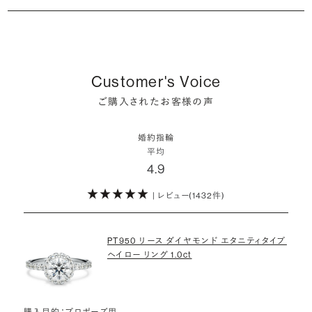
シャンパンゴールドの婚約指輪
婚約指輪は婚約期間中だけでなく、結婚後も活躍するジュエリーで
た」というケースもあります。
詳しくはこちら
確かに、最近は「お相手の好きなデザインを確実に選べる」という理由
す。使い方に決まりはありませんが、身内やお友達、知人の結婚式やパ
コンビネーションの婚約指輪
・メレダイヤモンドまでブライダル品質
で、お二人で来店されるケースが一般的になってきています。
ーティなどの特別なシーンはもちろん、日常の場面でも身に着けると
また、婚約記念品を贈った方のうち26.2%が婚約ネックレスを選ぶな
婚約指輪にさらなる華やかさを添える小ぶりなダイヤモンドも、一般的
いう方が増えています。
ど、近年は婚約指輪以外のジュエリーの選択肢にも注目が集まってい
にブライダルで使われる品質以上のもののみを厳選して使用していま
しかし、サプライズで贈り贈られるのも、やはり素敵な経験。ブリリアン
ます。
Customer's Voice
す。輝きの違いをお楽しみください。
スプラスではサプライズでもお相手のご希望を叶えられるよう、ダイヤ
詳しくはこちら
ご購入されたお客様の声
モンドをサプライズで贈りデザインは後から二人で選ぶ『ダイヤモンド
お相手の気持ちに寄り添いながら、お二人にとって後悔のない選択を
わたしたちのダイヤモンドについて
でプロポーズ』というサービスもご用意しています。
検討していただければと思います。
婚約指輪
※データ出典：結婚マーケット調査2025
平均
ぜひお二人らしいスタイルを見つけてみてください。
4.9
| レビュー(1432件)
詳しくはこちら
PT950 リース ダイヤモンド エタニティタイプ
ヘイロー リング 1.0ct
購入目的：プロポーズ用