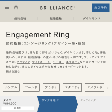
来店予約
婚約指輪
|
結婚指輪
|
ダイヤモンド
Engagement Ring
婚約指輪（エンゲージリング）デザイン一覧・種類
婚約指輪選びは、見た目の好みだけでなく、
ダイヤ
の大きさ、着け心地、普段
使いのしやすさ、結婚指輪との重ね付けの相性も大切です。ブリリアンスプラ
スでは、
ソリティア
・
サイドストーン
・
ヘイロー
・
エタニティ
などのデザインを比
較しながら、好みのダイヤと組み合わせてセミオーダーできます。
続きを読む
シンプル
ゴールド
プラチナ
エタニティ
エメラルド
ダイヤ
リングを選ぶ
セッティング
¥184,200
再選択