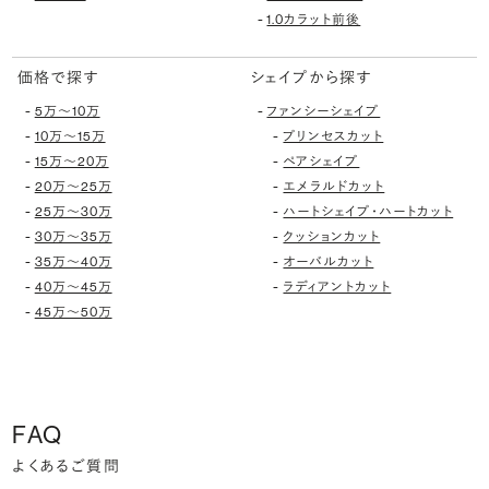
-
1.0カラット前後
価格で探す
シェイプから探す
-
-
5万〜10万
ファンシーシェイプ
-
-
10万〜15万
プリンセスカット
-
-
15万〜20万
ペアシェイプ
-
-
20万〜25万
エメラルドカット
-
-
25万〜30万
ハートシェイプ・ハートカット
-
-
30万〜35万
クッションカット
-
-
35万〜40万
オーバルカット
-
-
40万〜45万
ラディアントカット
-
45万〜50万
FAQ
よくあるご質問