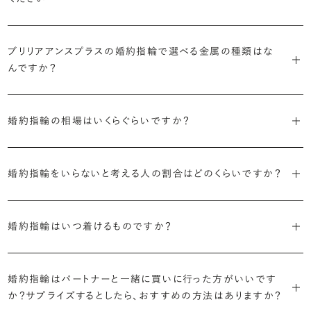
す。
迷った場合はショールームでジュエリーコンサルタントにぜひご相談
デザインで譲れないポイント、ダイヤモンドの品質で大切にしたいこと
個以上。選択肢が多いからこそ、お一人おひとりに最適なご提案がで
ください。お好みやライフスタイルを丁寧にヒアリングしながら、たくさ
などがはっきりするほど、理想の婚約指輪が探しやすくなります。
ブリリアンスプラスの婚約指輪は、ご注文ごとに熟練の宝飾職人が一
きます。
・誠実で透明性の高い価格設定
ん身に着けたいと思えるとっておきのデザインをご提案いたします。
つひとつ心をこめてお作りいたします。基本の納期は4週間前後、素材
ブリリアアンスプラスの婚約指輪で選べる金属の種類はな
ジュエリーの購入は初めてというお客様も多いからこそ、より安心して
迷った場合はショールームでジュエリーコンサルタントにご相談いた
んですか？
やデザインによって5週間ほどお日にちを頂戴する場合がございます。
・業界の当たり前にとらわれない適正価格と透明性
お選びいただくために。在庫を持たない、店舗を過剰に設けないな
だければ、お好みやライフスタイルに合ったデザインをご提案いたし
流通の上流からの仕入れ、余分な在庫を持たない取り組みなどで、従
ど、コストをカットすることで適正価格を実現しています。また、ご用意
ます。
婚約指輪の素材はプラチナ（Pt950）、ゴールド（K18）、プラチナとゴ
詳しくは各デザインの詳細ページをご確認いただくか、ショールームま
来のマージンの大半をカットし、ダイヤモンドの適正価格を実現。一石
しているすべてのデザインとダイヤモンドの価格をサイト上で公開して
ールドを組み合わせたコンビネーションからお選びいただけます。ゴ
婚約指輪の相場はいくらぐらいですか？
でお問い合わせください。
ごとの価格・品質情報もすべて公開しています。
います。
ールドは、イエローゴールド・ピンクゴールド・シャンパンゴールドのご
婚約指輪のおすすめの選び方を詳しく
2026年に発表された全国調査（※）によると婚約指輪の相場は全国
用意がございます。
普段使いしやすいデザインの選び方を詳しく
・婚約指輪に留める一石を自分で選べる
・すべてのダイヤモンドに鑑定書が付属
平均で約43.8万円。30〜40万円未満の範囲で選ぶカップルが18.7%
婚約指輪をいらないと考える人の割合はどのくらいですか？
ダイヤモンド供給元のデータと直接繋がる独自の検索画面で、品質を
婚約指輪の中央にお留めするダイヤモンドには、国内外の最大手鑑
と最も多く、20〜30万円未満、10〜20万円未満が続きます。
デザインによって対応する素材が変わりますので、詳しくは各デザイン
細かく設定し検索が可能です。限られた候補から選ぶのではなく、ま
定機関が発行する信頼性の高い鑑定書が付属いたします。
2026年に発表された全国調査（※）によると、婚約記念品を贈られた
※データ出典：結婚マーケット調査2025
の詳細ページをご覧ください。
だ誰も触れていないダイヤモンドから、品質も価格も納得するあなた
人は67.1%。そのうち婚約指輪を贈られた人は67.9%と、全体の約5割
婚約指輪はいつ着けるものですか？
だけの一石を探し婚約指輪をオーダーしていただけます。
・充実したアフターサービス
が婚約指輪を購入しなかったようです。
ブリリアンスプラスでは適正価格を心がけているため、一般的な相場
プラチナの婚約指輪
一般的に利用頻度が高い、リングのサイズ直しや表面の仕上げ直しな
贈られたその日から、お好みのタイミングで着け始めて問題ありませ
と同程度のご予算でより高品質なダイヤモンドをお選びいただくこと
・鑑定書が付属
どのメンテナンスについては全て永久「無料」保証。その他、万が一に
イエローゴールドの婚約指輪
ん。
婚約指輪はパートナーと一緒に買いに行った方がいいです
婚約指輪は結婚するために必須のものではありませんが、中には「昔
も可能です。
婚約指輪用のすべてのダイヤモンドに、国内外の信頼性の高い鑑定
備えたアフターサービスも永久保証で対応しております。
ピンクゴールドの婚約指輪
か？サプライズするとしたら、おすすめの方法はありますか？
から憧れがあったがパートナーに遠慮して欲しいと言い出せなかっ
機関が発行した鑑定書が付き、品質が保証されます。