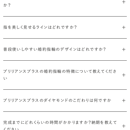
か？
婚約指輪の人気デザインランキングを見る
・順番に絞り込んでみる
・「エタニティ」
3つのポイントがあります。
まずはデザインの種類（ソリティア／サイドストーン／エタニティ等）を
リングに沿ってダイヤモンドが並ぶ華やかなデザイン。“永遠”を意味す
指を美しく見せるラインはどれですか？
絞り、次にアームのフォルム（ストレート／ウェーブ／V字）と素材（プ
るという点でも人気があります。
1つ目は結婚指輪との重ね付けを想定してデザインを選ぶこと、2つ目
ラチナ／ゴールド）を選ぶ流れがスムーズです。
S字やV字などを描く「ウェーブ」のデザインだと、より指が長く美しく
はライフスタイルに合った普段使いのしやすさを確認すること、3つ目
・「パヴェ」
見えやすいと言われています。
普段使いしやすい婚約指輪のデザインはどれですか？
は実物を指に着けて見え方を確かめることです。
・年齢を重ねても似合うリングを目指す
リングに小粒のダイヤモンドを敷き詰めた豪華で存在感あるデザイ
流行に左右されないデザインであること、そして年齢を重ねた手にも
ン。手元にしっかりと存在感を添えてくれます。
ダイヤモンドを留める爪の高さを低めにすることで、日常使いしやすく
しかし、指を美しく見せるデザインはその人の手の骨格によって変わっ
ブリリアンスプラスのショールームでは、すべてのデザインを、心ゆく
似合う適度なボリュームがあることが理想的です。
なります。ブリリアンスプラスでは、普段の生活の中でも婚約指輪を楽
プリリアンスプラスの婚約指輪の特徴について教えてくださ
てきます。ぜひ、所要時間30秒のブリリアンスプラスオリジナル診断を
までじっくりと試着していただけます。
・「ヘイロー」
い
しく身に着けていただけるよう、全てのデザインが高さを抑えて作られ
活用して、ご自身にぴったりのラインを探してみてください。
・着用シーンを想像して選ぶ
主役のダイヤモンドの輪郭をメレダイヤモンドで取り囲んだデザイン。
ています。
日常的に身に着けたいのか、お出かけの時だけ身に着けたいのか
ショールームで婚約指輪を試着する
華やかなデザインをお好みの方から非常に人気です。
・自分で組み合わせるオーダーメイド
で、適したデザインは変わってきます。普段使いの頻度が多ければ引っ
婚約指輪診断を試してみる
ブリリアンスプラスではすべての婚約指輪をリングデザインとダイヤ
ブリリアンスプラスのダイヤモンドのこだわりは何ですか
より洋服への引っかかりへの心配を少なくしたい場合は、爪を使わず
掛かりにくさに配慮されていたり、ダイヤモンドの大きさ自体も控えめ
ブリリアンスプラスでは70種類以上のデザインからお好みの1本をお
モンドを自由に組み合わせる、オーダーメイドでお作りしています。
地金でダイヤモンドを包み込むように留める「覆輪留め」もおすすめ
な方が、扱いやすく活躍の頻度も高まるかもしれません。
選びいただけます。
・国内有数の多彩なラインナップ
30,000個以上のダイヤモンドの中からお好みの1石を選び、70種類
です。
種類、品質、価格に至るまで、あらゆる価値観に合う多様なダイヤモン
完成までにどれくらいの時間がかかりますか？納期を教えて
以上のデザインと組み合わせて、世界に一つの婚約指輪を製作できま
・何を重要視するか明確にする
ください
ドをご用意しています。一般的な天然のラウンドシェイプだけでも3万