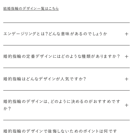
結婚指輪のデザイン一覧はこちら
エンゲージリングとは？どんな意味があるのでしょうか
ブライダルリングには婚約指輪と結婚指輪がありますが「エンゲージ
リング」は婚約指輪の別名です。
婚約指輪の定番デザインにはどのような種類がありますか？
婚約指輪のデザインは、大きく5つに分かれます。
「エンゲージリング」は実は和製英語。英語ではEngagement
婚約指輪はどんなデザインが人気ですか？
Ring（エンゲージメントリング）と呼ばれます。
・「ソリティア」
最もよく選ばれているデザインは、主役のダイヤモンド一石をシンプル
主役のダイヤモンド一石をシンプルに留めた最も王道のデザイン。ブ
に留めた王道のデザイン「ソリティア」です。
婚約指輪のデザインは、どのように決めるのがおすすめです
リリアンスプラスでも不動の人気を誇ります。
か？
さらに、指に沿うアームの部分はまっすぐなストレートの形状が、素材
・「サイドストーン」
婚約指輪の決め方としては、以下の4つを意識するのがおすすめで
はプラチナがよく選ばれています。
主役のダイヤモンドの横に小ぶりなメレダイヤモンドでアクセントを添
す。
婚約指輪のデザインで後悔しないためのポイントは何です
えたデザイン。愛らしい雰囲気が楽しめます。