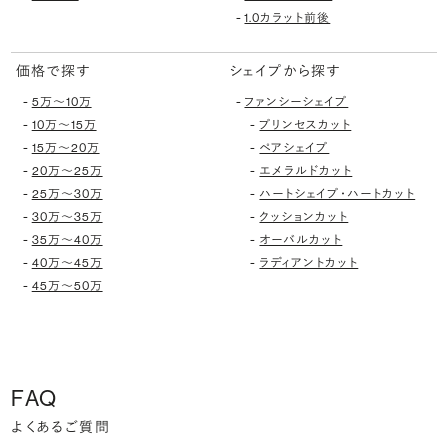
-
1.0カラット前後
価格で探す
シェイプから探す
-
-
5万〜10万
ファンシーシェイプ
-
-
10万〜15万
プリンセスカット
-
-
15万〜20万
ペアシェイプ
-
-
20万〜25万
エメラルドカット
-
-
25万〜30万
ハートシェイプ・ハートカット
-
-
30万〜35万
クッションカット
-
-
35万〜40万
オーバルカット
-
-
40万〜45万
ラディアントカット
-
45万〜50万
FAQ
よくあるご質問