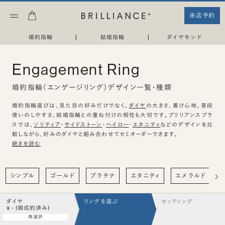
来店予約
婚約指輪
|
結婚指輪
|
ダイヤモンド
Engagement Ring
婚約指輪（エンゲージリング）デザイン一覧・種類
婚約指輪選びは、見た目の好みだけでなく、
ダイヤ
の大きさ、着け心地、普段
使いのしやすさ、結婚指輪との重ね付けの相性も大切です。ブリリアンスプラ
スでは、
ソリティア
・
サイドストーン
・
ヘイロー
・
エタニティ
などのデザインを比
較しながら、好みのダイヤと組み合わせてセミオーダーできます。
続きを読む
シンプル
ゴールド
プラチナ
エタニティ
エメラルド
ダイヤ
リングを選ぶ
セッティング
¥ - (御成約済み)
再選択