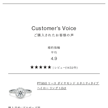
シャンパンゴールドの婚約指輪
婚約指輪は婚約期間中だけでなく、結婚後も活躍するジュエリーで
た」というケースもあります。
詳しくはこちら
確かに、最近は「お相手の好きなデザインを確実に選べる」という理由
す。使い方に決まりはありませんが、身内やお友達、知人の結婚式やパ
コンビネーションの婚約指輪
・メレダイヤモンドまでブライダル品質
で、お二人で来店されるケースが一般的になってきています。
ーティなどの特別なシーンはもちろん、日常の場面でも身に着けると
また、婚約記念品を贈った方のうち26.2%が婚約ネックレスを選ぶな
婚約指輪にさらなる華やかさを添える小ぶりなダイヤモンドも、一般的
いう方が増えています。
ど、近年は婚約指輪以外のジュエリーの選択肢にも注目が集まってい
にブライダルで使われる品質以上のもののみを厳選して使用していま
しかし、サプライズで贈り贈られるのも、やはり素敵な経験。ブリリアン
ます。
Customer's Voice
す。輝きの違いをお楽しみください。
スプラスではサプライズでもお相手のご希望を叶えられるよう、ダイヤ
詳しくはこちら
ご購入されたお客様の声
モンドをサプライズで贈りデザインは後から二人で選ぶ『ダイヤモンド
お相手の気持ちに寄り添いながら、お二人にとって後悔のない選択を
わたしたちのダイヤモンドについて
でプロポーズ』というサービスもご用意しています。
検討していただければと思います。
婚約指輪
※データ出典：結婚マーケット調査2025
平均
ぜひお二人らしいスタイルを見つけてみてください。
4.9
| レビュー(1432件)
詳しくはこちら
PT950 リース ダイヤモンド エタニティタイプ
ヘイロー リング 1.0ct
購入目的：プロポーズ用