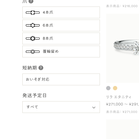
爪
表示商品： ¥216,000
4本爪
6本爪
8本爪
覆輪留め
短納期
おいそぎ対応
発送予定日
リラ エタニティ
¥271,000 〜 ¥291
表示商品： ¥271,000