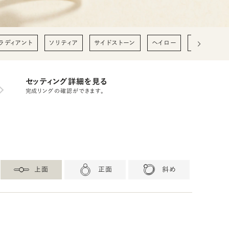
ラディアント
ソリティア
サイドストーン
ヘイロー
0.2ct
0
セッティング詳細を見る
完成リングの確認ができます。
上面
正面
斜め