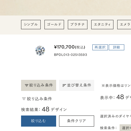
シンプル
ゴールド
プラチナ
エタニティ
エメラ
¥170,700
(税込)
再選択
詳細
BPDL013-02513593
絞り込み条件
並び替え条件
※表示価格はリ
48
表示中：
デ
絞り込み条件
48
検索結果：
デザイン
選択済みのダイヤ
絞り込む
条件クリア
検索条件：
選択中