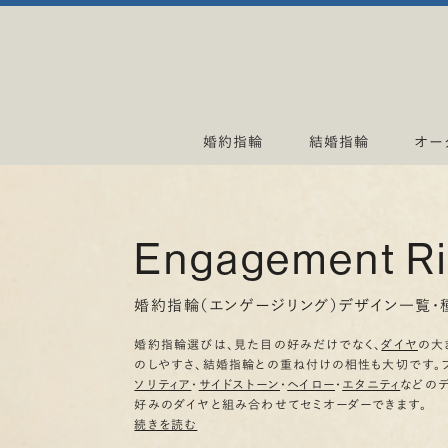
婚約指輪
結婚指輪
オー
Engagement R
婚約指輪（エンゲージリング）デザイン一覧・
婚約指輪選びは、見た目の好みだけでなく、
ダイヤ
の大
のしやすさ、結婚指輪との重ね付けの相性も大切です。
ソリティア
・
サイドストーン
・
ヘイロー
・
エタニティ
などの
好みのダイヤと組み合わせてセミオーダーできます。
続きを読む