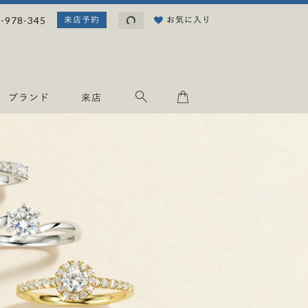
読
-978-345
お気に入り
来店予約
み
込
み
中
.
ブランド
来店
.
.