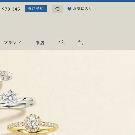
読
-978-345
お気に入り
来店予約
み
込
み
中
.
ブランド
来店
.
.