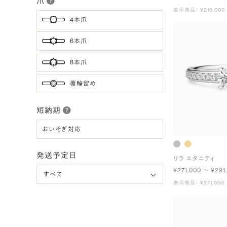
爪
表示商品： ¥216,000
4本爪
6本爪
8本爪
覆輪留め
短納期
おいそぎ対応
発送予定日
リラ エタニティ
¥271,000 〜 ¥291
表示商品： ¥271,000