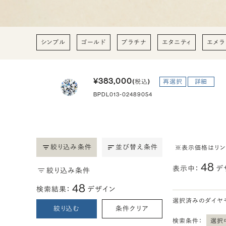
シンプル
ゴールド
プラチナ
エタニティ
エメラ
¥383,000
(税込)
再選択
詳細
BPDL013-02489054
絞り込み条件
並び替え条件
※表示価格はリ
48
表示中：
デ
絞り込み条件
48
検索結果：
デザイン
選択済みのダイヤ
絞り込む
条件クリア
検索条件：
選択中