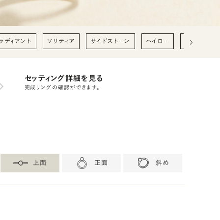
ラディアント
ソリティア
サイドストーン
ヘイロー
0.2ct
0
セッティング詳細を見る
完成リングの確認ができます。
上面
正面
斜め