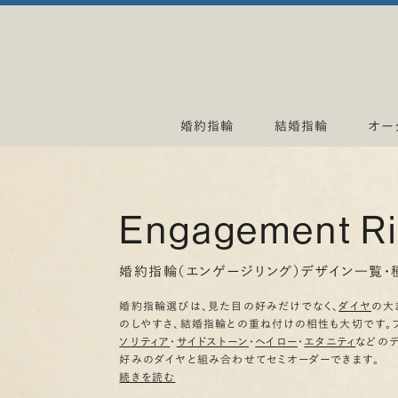
婚約指輪
結婚指輪
オー
Engagement R
婚約指輪（エンゲージリング）デザイン一覧・
婚約指輪選びは、見た目の好みだけでなく、
ダイヤ
の大
のしやすさ、結婚指輪との重ね付けの相性も大切です。
ソリティア
・
サイドストーン
・
ヘイロー
・
エタニティ
などの
好みのダイヤと組み合わせてセミオーダーできます。
続きを読む