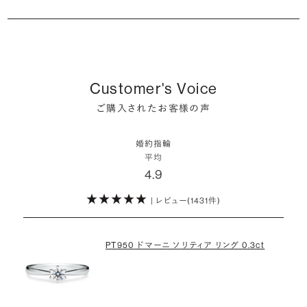
るはずです。
婚約指輪の人気デザインランキングを見る
婚約指輪は婚約期間中だけでなく、結婚後も活躍するジュエリーで
た」というケースもあります。
ダイヤモンド供給元のデータと直接繋がる独自の検索画面で、品質を
詳しくはこちら
確かに、最近は「お相手の好きなデザインを確実に選べる」という理由
す。使い方に決まりはありませんが、身内やお友達、知人の結婚式やパ
細かく設定し検索が可能です。限られた候補から選ぶのではなく、ま
婚約指輪のおすすめの選び方を詳しく
で、お二人で来店されるケースが一般的になってきています。
ーティなどの特別なシーンはもちろん、日常の場面でも身に着けると
また、婚約記念品を贈った方のうち26.2%が婚約ネックレスを選ぶな
だ誰も触れていないダイヤモンドから、品質も価格も納得するあなた
普段使いしやすいデザインの選び方を詳しく
いう方が増えています。
ど、近年は婚約指輪以外のジュエリーの選択肢にも注目が集まってい
だけの一石を探し婚約指輪をオーダーしていただけます。
しかし、サプライズで贈り贈られるのも、やはり素敵な経験。ブリリアン
ます。
Customer's Voice
スプラスではサプライズでもお相手のご希望を叶えられるよう、ダイヤ
・鑑定書が付属
詳しくはこちら
ご購入されたお客様の声
モンドをサプライズで贈りデザインは後から二人で選ぶ『ダイヤモンド
お相手の気持ちに寄り添いながら、お二人にとって後悔のない選択を
婚約指輪用のすべてのダイヤモンドに、国内外の信頼性の高い鑑定
でプロポーズ』というサービスもご用意しています。
検討していただければと思います。
機関が発行した鑑定書が付き、品質が保証されます。
婚約指輪
※データ出典：結婚マーケット調査2025
平均
ぜひお二人らしいスタイルを見つけてみてください。
4.9
・メレダイヤモンドまでブライダル品質
婚約指輪にさらなる華やかさを添える小ぶりなダイヤモンドも、一般的
| レビュー(1431件)
詳しくはこちら
にブライダルで使われる品質以上のもののみを厳選して使用していま
す。輝きの違いをお楽しみください。
PT950 ドマーニ ソリティア リング 0.3ct
わたしたちのダイヤモンドについて