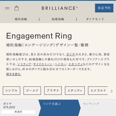
来店予約
婚約指輪
|
結婚指輪
|
ダイヤモンド
Engagement Ring
婚約指輪（エンゲージリング）デザイン一覧・種類
婚約指輪選びは、見た目の好みだけでなく、
ダイヤ
の大きさ、着け心地、普段
使いのしやすさ、結婚指輪との重ね付けの相性も大切です。ブリリアンスプラ
スでは、
ソリティア
・
サイドストーン
・
ヘイロー
・
エタニティ
などのデザインを比
較しながら、好みのダイヤと組み合わせてセミオーダーできます。
続きを読む
シンプル
ゴールド
プラチナ
エタニティ
エメラルド
ダイヤ
リングを選ぶ
セッティング
¥74,200
再選択