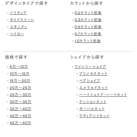
デザインタイプで探す
カラットから探す
-
-
ソリティア
0.2カラット前後
-
-
サイドストーン
0.3カラット前後
-
-
エタニティ
0.5カラット前後
-
-
ヘイロー
0.7カラット前後
-
1.0カラット前後
価格で探す
シェイプから探す
-
-
5万〜10万
ファンシーシェイプ
-
-
10万〜15万
プリンセスカット
-
-
15万〜20万
ペアシェイプ
-
-
20万〜25万
エメラルドカット
-
-
25万〜30万
ハートシェイプ・ハートカット
-
-
30万〜35万
クッションカット
-
-
35万〜40万
オーバルカット
-
-
40万〜45万
ラディアントカット
-
45万〜50万