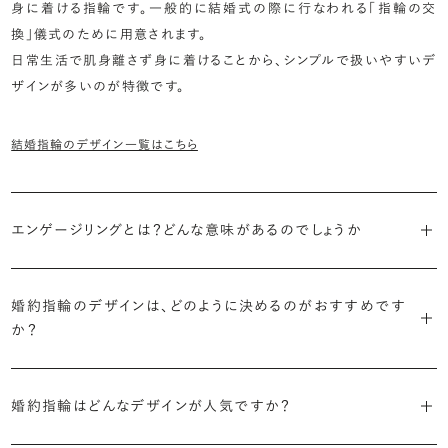
身に着ける指輪です。一般的に結婚式の際に行なわれる「指輪の交
換」儀式のために用意されます。
日常生活で肌身離さず身に着けることから、シンプルで扱いやすいデ
ザインが多いのが特徴です。
結婚指輪のデザイン一覧はこちら
エンゲージリングとは？どんな意味があるのでしょうか
ブライダルリングには婚約指輪と結婚指輪がありますが「エンゲージ
リング」は婚約指輪の別名です。
婚約指輪のデザインは、どのように決めるのがおすすめです
か？
「エンゲージリング」は実は和製英語。英語ではEngagement
婚約指輪の決め方としては、以下の3つを意識するのがおすすめで
Ring（エンゲージメントリング）と呼ばれます。
す。
婚約指輪はどんなデザインが人気ですか？