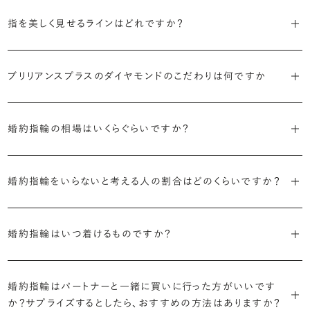
代表的かつ人気のデザインには、以下のようなものがあります。
・年齢を重ねても似合うリングを目指す
指を美しく見せるラインはどれですか？
流行に左右されないデザインであること、そして年齢を重ねた手にも
・「ソリティア」
似合う適度なボリュームがあることが理想的です。
S字やV字などを描く「ウェーブ」のデザインだと、より指が長く美しく
主役のダイヤモンド一石をシンプルに留めた最も王道のデザイン。ブ
見えやすいと言われています。
ブリリアンスプラスのダイヤモンドのこだわりは何ですか
リリアンスプラスでも不動の人気を誇ります。
・着用シーンを想像して選ぶ
日常的に身に着けたいのか、お出かけの時だけ身に着けたいのか
・国内有数の多彩なラインナップ
しかし、指を美しく見せるデザインはその人の手の骨格によって変わっ
・「サイドストーン」
で、適したデザインは変わってきます。普段使いの頻度が多ければ引っ
種類、品質、価格に至るまで、あらゆる価値観に合う多様なダイヤモン
婚約指輪の相場はいくらぐらいですか？
てきます。ぜひ、所要時間30秒のブリリアンスプラスオリジナル診断を
主役のダイヤモンドの横に小ぶりなメレダイヤモンドでアクセントを添
掛かりにくさに配慮されていたり、ダイヤモンドの大きさ自体も控えめ
ドをご用意しています。一般的な天然のラウンドシェイプだけでも3万
活用して、ご自身にぴったりのラインを探してみてください。
えたデザイン。愛らしい雰囲気が楽しめます。
な方が、扱いやすく活躍の頻度も高まるかもしれません。
2026年に発表された全国調査（※）によると婚約指輪の相場は全国
個以上。選択肢が多いからこそ、お一人おひとりに最適なご提案がで
平均で約43.8万円。30〜40万円未満の範囲で選ぶカップルが18.7%
婚約指輪をいらないと考える人の割合はどのくらいですか？
きます。
・「ヘイロー」
・何を重要視するか明確にする
婚約指輪診断を試してみる
と最も多く、20〜30万円未満、10〜20万円未満が続きます。
主役のダイヤモンドの輪郭をメレダイヤモンドで取り囲んだデザイン。
デザインで譲れないポイント、ダイヤモンドの品質で大切にしたいこと
2026年に発表された全国調査（※）によると、婚約記念品を贈られた
※データ出典：結婚マーケット調査2025
・業界の当たり前にとらわれない適正価格と透明性
華やかなデザインをお好みの方から非常に人気です。
などがはっきりするほど、理想の婚約指輪が探しやすくなります。
人は67.1%。そのうち婚約指輪を贈られた人は67.9%と、全体の約5割
婚約指輪はいつ着けるものですか？
流通の上流からの仕入れ、余分な在庫を持たない取り組みなどで、従
が婚約指輪を購入しなかったようです。
ブリリアンスプラスでは適正価格を心がけているため、一般的な相場
来のマージンの大半をカットし、ダイヤモンドの適正価格を実現。一石
さらに、指に沿うアームの部分はまっすぐなストレートの形状が、素材
とはいえたくさんの選択肢の中から、たった一つのリングを選ぶのは
贈られたその日から、お好みのタイミングで着け始めて問題ありませ
と同程度のご予算でより高品質なダイヤモンドをお選びいただくこと
ごとの価格・品質情報もすべて公開しています。
はプラチナがよく選ばれています。
簡単ではありません。決め方に悩んだら遠慮せずプロに相談してアド
ん。
婚約指輪はパートナーと一緒に買いに行った方がいいです
婚約指輪は結婚するために必須のものではありませんが、中には「昔
も可能です。
バイスを受けてみてください。より後悔のない婚約指輪選びにつなが
か？サプライズするとしたら、おすすめの方法はありますか？
から憧れがあったがパートナーに遠慮して欲しいと言い出せなかっ
・婚約指輪に留める一石を自分で選べる