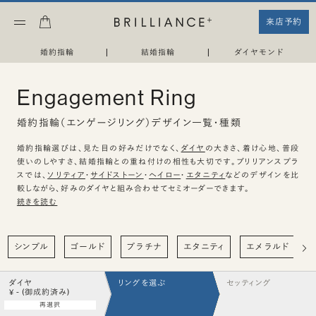
来店予約
婚約指輪
|
結婚指輪
|
ダイヤモンド
Engagement Ring
婚約指輪（エンゲージリング）デザイン一覧・種類
婚約指輪選びは、見た目の好みだけでなく、
ダイヤ
の大きさ、着け心地、普段
使いのしやすさ、結婚指輪との重ね付けの相性も大切です。ブリリアンスプラ
スでは、
ソリティア
・
サイドストーン
・
ヘイロー
・
エタニティ
などのデザインを比
較しながら、好みのダイヤと組み合わせてセミオーダーできます。
続きを読む
シンプル
ゴールド
プラチナ
エタニティ
エメラルド
ダイヤ
リングを選ぶ
セッティング
¥ - (御成約済み)
再選択