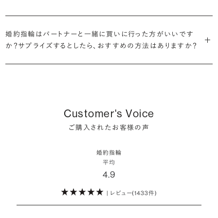
だけの一石を探し婚約指輪をオーダーしていただけます。
・充実したアフターサービス
が婚約指輪を購入しなかったようです。
ブリリアンスプラスでは適正価格を心がけているため、一般的な相場
プラチナの婚約指輪
一般的に利用頻度が高い、リングのサイズ直しや表面の仕上げ直しな
贈られたその日から、お好みのタイミングで着け始めて問題ありませ
と同程度のご予算でより高品質なダイヤモンドをお選びいただくこと
・鑑定書が付属
どのメンテナンスについては全て永久「無料」保証。その他、万が一に
イエローゴールドの婚約指輪
ん。
婚約指輪はパートナーと一緒に買いに行った方がいいです
婚約指輪は結婚するために必須のものではありませんが、中には「昔
も可能です。
婚約指輪用のすべてのダイヤモンドに、国内外の信頼性の高い鑑定
備えたアフターサービスも永久保証で対応しております。
ピンクゴールドの婚約指輪
か？サプライズするとしたら、おすすめの方法はありますか？
から憧れがあったがパートナーに遠慮して欲しいと言い出せなかっ
機関が発行した鑑定書が付き、品質が保証されます。
シャンパンゴールドの婚約指輪
婚約指輪は婚約期間中だけでなく、結婚後も活躍するジュエリーで
た」というケースもあります。
詳しくはこちら
確かに、最近は「お相手の好きなデザインを確実に選べる」という理由
す。使い方に決まりはありませんが、身内やお友達、知人の結婚式やパ
コンビネーションの婚約指輪
・メレダイヤモンドまでブライダル品質
で、お二人で来店されるケースが一般的になってきています。
ーティなどの特別なシーンはもちろん、日常の場面でも身に着けると
また、婚約記念品を贈った方のうち26.2%が婚約ネックレスを選ぶな
婚約指輪にさらなる華やかさを添える小ぶりなダイヤモンドも、一般的
いう方が増えています。
ど、近年は婚約指輪以外のジュエリーの選択肢にも注目が集まってい
にブライダルで使われる品質以上のもののみを厳選して使用していま
しかし、サプライズで贈り贈られるのも、やはり素敵な経験。ブリリアン
ます。
Customer's Voice
す。輝きの違いをお楽しみください。
スプラスではサプライズでもお相手のご希望を叶えられるよう、ダイヤ
詳しくはこちら
ご購入されたお客様の声
モンドをサプライズで贈りデザインは後から二人で選ぶ『ダイヤモンド
お相手の気持ちに寄り添いながら、お二人にとって後悔のない選択を
わたしたちのダイヤモンドについて
でプロポーズ』というサービスもご用意しています。
検討していただければと思います。
婚約指輪
※データ出典：結婚マーケット調査2025
平均
ぜひお二人らしいスタイルを見つけてみてください。
4.9
| レビュー(1433件)
詳しくはこちら