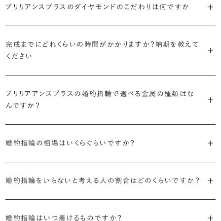
婚約指輪診断を試してみる
ブリリアンスプラスではすべての婚約指輪をリングデザインとダイヤ
ブリリアンスプラスのダイヤモンドのこだわりは何ですか
より洋服への引っかかりへの心配を少なくしたい場合は、爪を使わず
掛かりにくさに配慮されていたり、ダイヤモンドの大きさ自体も控えめ
ブリリアンスプラスでは70種類以上のデザインからお好みの1本をお
モンドを自由に組み合わせる、オーダーメイドでお作りしています。
地金でダイヤモンドを包み込むように留める「覆輪留め」もおすすめ
な方が、扱いやすく活躍の頻度も高まるかもしれません。
選びいただけます。
・国内有数の多彩なラインナップ
30,000個以上のダイヤモンドの中からお好みの1石を選び、70種類
です。
種類、品質、価格に至るまで、あらゆる価値観に合う多様なダイヤモン
完成までにどれくらいの時間がかかりますか？納期を教えて
以上のデザインと組み合わせて、世界に一つの婚約指輪を製作できま
・何を重要視するか明確にする
ください
ドをご用意しています。一般的な天然のラウンドシェイプだけでも3万
す。
迷った場合はショールームでジュエリーコンサルタントにぜひご相談
デザインで譲れないポイント、ダイヤモンドの品質で大切にしたいこと
個以上。選択肢が多いからこそ、お一人おひとりに最適なご提案がで
ください。お好みやライフスタイルを丁寧にヒアリングしながら、たくさ
などがはっきりするほど、理想の婚約指輪が探しやすくなります。
ブリリアンスプラスの婚約指輪は、ご注文ごとに熟練の宝飾職人が一
きます。
・誠実で透明性の高い価格設定
ん身に着けたいと思えるとっておきのデザインをご提案いたします。
つひとつ心をこめてお作りいたします。基本の納期は4週間前後、素材
ブリリアアンスプラスの婚約指輪で選べる金属の種類はな
ジュエリーの購入は初めてというお客様も多いからこそ、より安心して
迷った場合はショールームでジュエリーコンサルタントにご相談いた
んですか？
やデザインによって5週間ほどお日にちを頂戴する場合がございます。
・業界の当たり前にとらわれない適正価格と透明性
お選びいただくために。在庫を持たない、店舗を過剰に設けないな
だければ、お好みやライフスタイルに合ったデザインをご提案いたし
流通の上流からの仕入れ、余分な在庫を持たない取り組みなどで、従
ど、コストをカットすることで適正価格を実現しています。また、ご用意
ます。
婚約指輪の素材はプラチナ（Pt950）、ゴールド（K18）、プラチナとゴ
詳しくは各デザインの詳細ページをご確認いただくか、ショールームま
来のマージンの大半をカットし、ダイヤモンドの適正価格を実現。一石
しているすべてのデザインとダイヤモンドの価格をサイト上で公開して
ールドを組み合わせたコンビネーションからお選びいただけます。ゴ
婚約指輪の相場はいくらぐらいですか？
でお問い合わせください。
ごとの価格・品質情報もすべて公開しています。
います。
ールドは、イエローゴールド・ピンクゴールド・シャンパンゴールドのご
婚約指輪のおすすめの選び方を詳しく
2026年に発表された全国調査（※）によると婚約指輪の相場は全国
用意がございます。
普段使いしやすいデザインの選び方を詳しく
・婚約指輪に留める一石を自分で選べる
・すべてのダイヤモンドに鑑定書が付属
平均で約43.8万円。30〜40万円未満の範囲で選ぶカップルが18.7%
婚約指輪をいらないと考える人の割合はどのくらいですか？
ダイヤモンド供給元のデータと直接繋がる独自の検索画面で、品質を
婚約指輪の中央にお留めするダイヤモンドには、国内外の最大手鑑
と最も多く、20〜30万円未満、10〜20万円未満が続きます。
デザインによって対応する素材が変わりますので、詳しくは各デザイン
細かく設定し検索が可能です。限られた候補から選ぶのではなく、ま
定機関が発行する信頼性の高い鑑定書が付属いたします。
2026年に発表された全国調査（※）によると、婚約記念品を贈られた
※データ出典：結婚マーケット調査2025
の詳細ページをご覧ください。
だ誰も触れていないダイヤモンドから、品質も価格も納得するあなた
人は67.1%。そのうち婚約指輪を贈られた人は67.9%と、全体の約5割
婚約指輪はいつ着けるものですか？