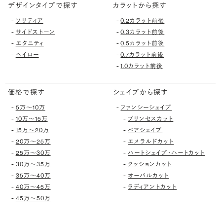
デザインタイプで探す
カラットから探す
-
-
ソリティア
0.2カラット前後
-
-
サイドストーン
0.3カラット前後
-
-
エタニティ
0.5カラット前後
-
-
ヘイロー
0.7カラット前後
-
1.0カラット前後
価格で探す
シェイプから探す
-
-
5万〜10万
ファンシーシェイプ
-
-
10万〜15万
プリンセスカット
-
-
15万〜20万
ペアシェイプ
-
-
20万〜25万
エメラルドカット
-
-
25万〜30万
ハートシェイプ・ハートカット
-
-
30万〜35万
クッションカット
-
-
35万〜40万
オーバルカット
-
-
40万〜45万
ラディアントカット
-
45万〜50万