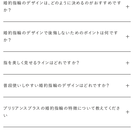
に留めた王道のデザイン「ソリティア」です。
婚約指輪のデザインは、どのように決めるのがおすすめです
リリアンスプラスでも不動の人気を誇ります。
か？
さらに、指に沿うアームの部分はまっすぐなストレートの形状が、素材
・「サイドストーン」
婚約指輪の決め方としては、以下の4つを意識するのがおすすめで
はプラチナがよく選ばれています。
主役のダイヤモンドの横に小ぶりなメレダイヤモンドでアクセントを添
す。
婚約指輪のデザインで後悔しないためのポイントは何です
えたデザイン。愛らしい雰囲気が楽しめます。
か？
婚約指輪の人気デザインランキングを見る
・順番に絞り込んでみる
・「エタニティ」
3つのポイントがあります。
まずはデザインの種類（ソリティア／サイドストーン／エタニティ等）を
リングに沿ってダイヤモンドが並ぶ華やかなデザイン。“永遠”を意味す
指を美しく見せるラインはどれですか？
絞り、次にアームのフォルム（ストレート／ウェーブ／V字）と素材（プ
るという点でも人気があります。
1つ目は結婚指輪との重ね付けを想定してデザインを選ぶこと、2つ目
ラチナ／ゴールド）を選ぶ流れがスムーズです。
S字やV字などを描く「ウェーブ」のデザインだと、より指が長く美しく
はライフスタイルに合った普段使いのしやすさを確認すること、3つ目
・「パヴェ」
見えやすいと言われています。
普段使いしやすい婚約指輪のデザインはどれですか？
は実物を指に着けて見え方を確かめることです。
・年齢を重ねても似合うリングを目指す
リングに小粒のダイヤモンドを敷き詰めた豪華で存在感あるデザイ
流行に左右されないデザインであること、そして年齢を重ねた手にも
ン。手元にしっかりと存在感を添えてくれます。
ダイヤモンドを留める爪の高さを低めにすることで、日常使いしやすく
しかし、指を美しく見せるデザインはその人の手の骨格によって変わっ
ブリリアンスプラスのショールームでは、すべてのデザインを、心ゆく
似合う適度なボリュームがあることが理想的です。
なります。ブリリアンスプラスでは、普段の生活の中でも婚約指輪を楽
プリリアンスプラスの婚約指輪の特徴について教えてくださ
てきます。ぜひ、所要時間30秒のブリリアンスプラスオリジナル診断を
までじっくりと試着していただけます。
・「ヘイロー」
い
しく身に着けていただけるよう、全てのデザインが高さを抑えて作られ
活用して、ご自身にぴったりのラインを探してみてください。
・着用シーンを想像して選ぶ
主役のダイヤモンドの輪郭をメレダイヤモンドで取り囲んだデザイン。
ています。
日常的に身に着けたいのか、お出かけの時だけ身に着けたいのか
ショールームで婚約指輪を試着する
華やかなデザインをお好みの方から非常に人気です。
・自分で組み合わせるオーダーメイド
で、適したデザインは変わってきます。普段使いの頻度が多ければ引っ