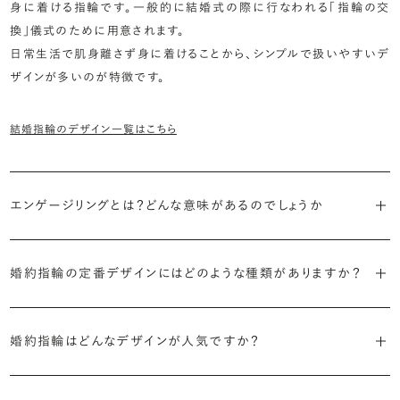
身に着ける指輪です。一般的に結婚式の際に行なわれる「指輪の交
換」儀式のために用意されます。
日常生活で肌身離さず身に着けることから、シンプルで扱いやすいデ
ザインが多いのが特徴です。
結婚指輪のデザイン一覧はこちら
エンゲージリングとは？どんな意味があるのでしょうか
ブライダルリングには婚約指輪と結婚指輪がありますが「エンゲージ
リング」は婚約指輪の別名です。
婚約指輪の定番デザインにはどのような種類がありますか？
婚約指輪のデザインは、大きく5つに分かれます。
「エンゲージリング」は実は和製英語。英語ではEngagement
婚約指輪はどんなデザインが人気ですか？
Ring（エンゲージメントリング）と呼ばれます。
・「ソリティア」
最もよく選ばれているデザインは、主役のダイヤモンド一石をシンプル
主役のダイヤモンド一石をシンプルに留めた最も王道のデザイン。ブ