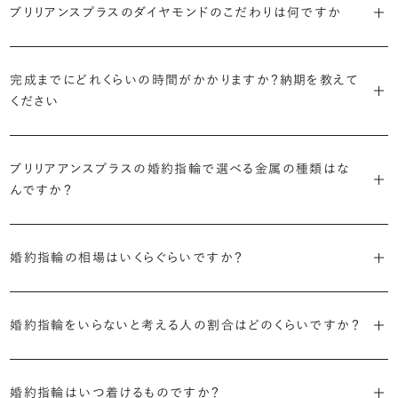
で、適したデザインは変わってきます。普段使いの頻度が多ければ引っ
ブリリアンスプラスのダイヤモンドのこだわりは何ですか
ブリリアンスプラスではすべての婚約指輪をリングデザインとダイヤ
より洋服への引っかかりへの心配を少なくしたい場合は、爪を使わず
掛かりにくさに配慮されていたり、ダイヤモンドの大きさ自体も控えめ
ブリリアンスプラスでは70種類以上のデザインからお好みの1本をお
モンドを自由に組み合わせる、オーダーメイドでお作りしています。
地金でダイヤモンドを包み込むように留める「覆輪留め」もおすすめ
な方が、扱いやすく活躍の頻度も高まるかもしれません。
選びいただけます。
・国内有数の多彩なラインナップ
30,000個以上のダイヤモンドの中からお好みの1石を選び、70種類
です。
完成までにどれくらいの時間がかかりますか？納期を教えて
種類、品質、価格に至るまで、あらゆる価値観に合う多様なダイヤモン
以上のデザインと組み合わせて、世界に一つの婚約指輪を製作できま
・何を重要視するか明確にする
ください
ドをご用意しています。一般的な天然のラウンドシェイプだけでも3万
す。
迷った場合はショールームでジュエリーコンサルタントにぜひご相談
デザインで譲れないポイント、ダイヤモンドの品質で大切にしたいこと
個以上。選択肢が多いからこそ、お一人おひとりに最適なご提案がで
ください。お好みやライフスタイルを丁寧にヒアリングしながら、たくさ
などがはっきりするほど、理想の婚約指輪が探しやすくなります。
ブリリアンスプラスの婚約指輪は、ご注文ごとに熟練の宝飾職人が一
きます。
・誠実で透明性の高い価格設定
ん身に着けたいと思えるとっておきのデザインをご提案いたします。
ブリリアアンスプラスの婚約指輪で選べる金属の種類はな
つひとつ心をこめてお作りいたします。基本の納期は4週間前後、素材
ジュエリーの購入は初めてというお客様も多いからこそ、より安心して
迷った場合はショールームでジュエリーコンサルタントにご相談いた
んですか？
やデザインによって5週間ほどお日にちを頂戴する場合がございます。
・業界の当たり前にとらわれない適正価格と透明性
お選びいただくために。在庫を持たない、店舗を過剰に設けないな
だければ、お好みやライフスタイルに合ったデザインをご提案いたし
流通の上流からの仕入れ、余分な在庫を持たない取り組みなどで、従
ど、コストをカットすることで適正価格を実現しています。また、ご用意
ます。
婚約指輪の素材はプラチナ（Pt950）、ゴールド（K18）、プラチナとゴ
詳しくは各デザインの詳細ページをご確認いただくか、ショールームま
来のマージンの大半をカットし、ダイヤモンドの適正価格を実現。一石
しているすべてのデザインとダイヤモンドの価格をサイト上で公開して
婚約指輪の相場はいくらぐらいですか？
ールドを組み合わせたコンビネーションからお選びいただけます。ゴ
でお問い合わせください。
ごとの価格・品質情報もすべて公開しています。
います。
ールドは、イエローゴールド・ピンクゴールド・シャンパンゴールドのご
婚約指輪のおすすめの選び方を詳しく
2026年に発表された全国調査（※）によると婚約指輪の相場は全国
用意がございます。
普段使いしやすいデザインの選び方を詳しく
・婚約指輪に留める一石を自分で選べる
・すべてのダイヤモンドに鑑定書が付属
婚約指輪をいらないと考える人の割合はどのくらいですか？
平均で約43.8万円。30〜40万円未満の範囲で選ぶカップルが18.7%
ダイヤモンド供給元のデータと直接繋がる独自の検索画面で、品質を
婚約指輪の中央にお留めするダイヤモンドには、国内外の最大手鑑
と最も多く、20〜30万円未満、10〜20万円未満が続きます。
デザインによって対応する素材が変わりますので、詳しくは各デザイン
細かく設定し検索が可能です。限られた候補から選ぶのではなく、ま
定機関が発行する信頼性の高い鑑定書が付属いたします。
2026年に発表された全国調査（※）によると、婚約記念品を贈られた
※データ出典：結婚マーケット調査2025
の詳細ページをご覧ください。
だ誰も触れていないダイヤモンドから、品質も価格も納得するあなた
婚約指輪はいつ着けるものですか？
人は67.1%。そのうち婚約指輪を贈られた人は67.9%と、全体の約5