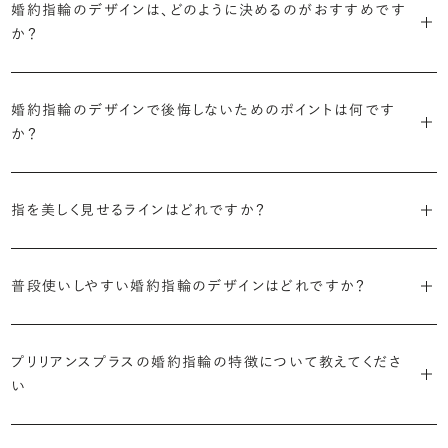
婚約指輪のデザインは、どのように決めるのがおすすめです
に留めた王道のデザイン「ソリティア」です。
リリアンスプラスでも不動の人気を誇ります。
か？
さらに、指に沿うアームの部分はまっすぐなストレートの形状が、素材
・「サイドストーン」
婚約指輪の決め方としては、以下の4つを意識するのがおすすめで
はプラチナがよく選ばれています。
主役のダイヤモンドの横に小ぶりなメレダイヤモンドでアクセントを添
婚約指輪のデザインで後悔しないためのポイントは何です
す。
えたデザイン。愛らしい雰囲気が楽しめます。
か？
婚約指輪の人気デザインランキングを見る
・順番に絞り込んでみる
・「エタニティ」
3つのポイントがあります。
まずはデザインの種類（ソリティア／サイドストーン／エタニティ等）を
リングに沿ってダイヤモンドが並ぶ華やかなデザイン。“永遠”を意味す
指を美しく見せるラインはどれですか？
絞り、次にアームのフォルム（ストレート／ウェーブ／V字）と素材（プ
るという点でも人気があります。
1つ目は結婚指輪との重ね付けを想定してデザインを選ぶこと、2つ目
ラチナ／ゴールド）を選ぶ流れがスムーズです。
S字やV字などを描く「ウェーブ」のデザインだと、より指が長く美しく
はライフスタイルに合った普段使いのしやすさを確認すること、3つ目
・「パヴェ」
普段使いしやすい婚約指輪のデザインはどれですか？
見えやすいと言われています。
は実物を指に着けて見え方を確かめることです。
・年齢を重ねても似合うリングを目指す
リングに小粒のダイヤモンドを敷き詰めた豪華で存在感あるデザイ
流行に左右されないデザインであること、そして年齢を重ねた手にも
ン。手元にしっかりと存在感を添えてくれます。
ダイヤモンドを留める爪の高さを低めにすることで、日常使いしやすく
しかし、指を美しく見せるデザインはその人の手の骨格によって変わっ
ブリリアンスプラスのショールームでは、すべてのデザインを、心ゆく
似合う適度なボリュームがあることが理想的です。
プリリアンスプラスの婚約指輪の特徴について教えてくださ
なります。ブリリアンスプラスでは、普段の生活の中でも婚約指輪を楽
てきます。ぜひ、所要時間30秒のブリリアンスプラスオリジナル診断を
までじっくりと試着していただけます。
・「ヘイロー」
い
しく身に着けていただけるよう、全てのデザインが高さを抑えて作られ
活用して、ご自身にぴったりのラインを探してみてください。
・着用シーンを想像して選ぶ
主役のダイヤモンドの輪郭をメレダイヤモンドで取り囲んだデザイン。
ています。
日常的に身に着けたいのか、お出かけの時だけ身に着けたいのか
ショールームで婚約指輪を試着する
華やかなデザインをお好みの方から非常に人気です。
・自分で組み合わせるオーダーメイド
婚約指輪診断を試してみる