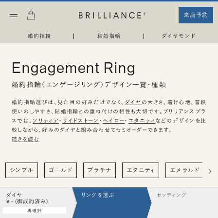
来店予約
婚約指輪
|
結婚指輪
|
ダイヤモンド
Engagement Ring
婚約指輪（エンゲージリング）デザイン一覧・種類
婚約指輪選びは、見た目の好みだけでなく、
ダイヤ
の大きさ、着け心地、普段
使いのしやすさ、結婚指輪との重ね付けの相性も大切です。ブリリアンスプラ
スでは、
ソリティア
・
サイドストーン
・
ヘイロー
・
エタニティ
などのデザインを比
較しながら、好みのダイヤと組み合わせてセミオーダーできます。
続きを読む
シンプル
ゴールド
プラチナ
エタニティ
エメラルド
ダイヤ
リングを選ぶ
セッティング
¥ - (御成約済み)
再選択