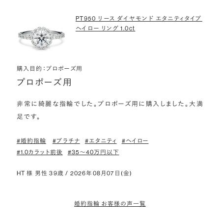
PT950 リース ダイヤモンド エタニティタイプ
ヘイロー リング 1.0ct
購入目的：プロポーズ用
プロポーズ用
非常に綺麗な指輪でした。プロポーズ用に購入しました。大満
足です。
#婚約指輪
#プラチナ
#エタニティ
#ヘイロー
#1.0カラット前後
#35〜40万円以下
HT 様 男性 39歳 / 2026年08月07日(金)
婚約指輪 お客様の声一覧