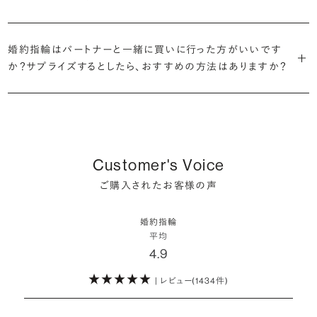
だけの一石を探し婚約指輪をオーダーしていただけます。
・充実したアフターサービス
割が婚約指輪を購入しなかったようです。
ブリリアンスプラスでは適正価格を心がけているため、一般的な相場
プラチナの婚約指輪
一般的に利用頻度が高い、リングのサイズ直しや表面の仕上げ直しな
贈られたその日から、お好みのタイミングで着け始めて問題ありませ
と同程度のご予算でより高品質なダイヤモンドをお選びいただくこと
・鑑定書が付属
どのメンテナンスについては全て永久「無料」保証。その他、万が一に
イエローゴールドの婚約指輪
婚約指輪はパートナーと一緒に買いに行った方がいいです
ん。
婚約指輪は結婚するために必須のものではありませんが、中には「昔
も可能です。
婚約指輪用のすべてのダイヤモンドに、国内外の信頼性の高い鑑定
備えたアフターサービスも永久保証で対応しております。
ピンクゴールドの婚約指輪
か？サプライズするとしたら、おすすめの方法はありますか？
から憧れがあったがパートナーに遠慮して欲しいと言い出せなかっ
機関が発行した鑑定書が付き、品質が保証されます。
シャンパンゴールドの婚約指輪
婚約指輪は婚約期間中だけでなく、結婚後も活躍するジュエリーで
た」というケースもあります。
詳しくはこちら
確かに、最近は「お相手の好きなデザインを確実に選べる」という理由
す。使い方に決まりはありませんが、身内やお友達、知人の結婚式やパ
コンビネーションの婚約指輪
・メレダイヤモンドまでブライダル品質
で、お二人で来店されるケースが一般的になってきています。
ーティなどの特別なシーンはもちろん、日常の場面でも身に着けると
また、婚約記念品を贈った方のうち26.2%が婚約ネックレスを選ぶな
婚約指輪にさらなる華やかさを添える小ぶりなダイヤモンドも、一般的
いう方が増えています。
ど、近年は婚約指輪以外のジュエリーの選択肢にも注目が集まってい
にブライダルで使われる品質以上のもののみを厳選して使用していま
しかし、サプライズで贈り贈られるのも、やはり素敵な経験。ブリリアン
Customer's Voice
ます。
す。輝きの違いをお楽しみください。
スプラスではサプライズでもお相手のご希望を叶えられるよう、ダイヤ
詳しくはこちら
ご購入されたお客様の声
モンドをサプライズで贈りデザインは後から二人で選ぶ『ダイヤモンド
お相手の気持ちに寄り添いながら、お二人にとって後悔のない選択を
わたしたちのダイヤモンドについて
でプロポーズ』というサービスもご用意しています。
検討していただければと思います。
婚約指輪
※データ出典：結婚マーケット調査2025
平均
ぜひお二人らしいスタイルを見つけてみてください。
4.9
| レビュー(1434件)
詳しくはこちら