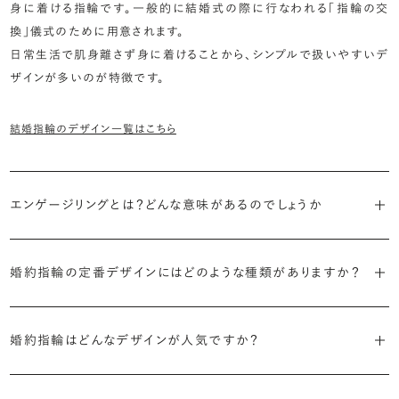
身に着ける指輪です。一般的に結婚式の際に行なわれる「指輪の交
換」儀式のために用意されます。
日常生活で肌身離さず身に着けることから、シンプルで扱いやすいデ
ザインが多いのが特徴です。
結婚指輪のデザイン一覧はこちら
エンゲージリングとは？どんな意味があるのでしょうか
ブライダルリングには婚約指輪と結婚指輪がありますが「エンゲージ
婚約指輪の定番デザインにはどのような種類がありますか？
リング」は婚約指輪の別名です。
婚約指輪のデザインは、大きく5つに分かれます。
「エンゲージリング」は実は和製英語。英語ではEngagement
婚約指輪はどんなデザインが人気ですか？
Ring（エンゲージメントリング）と呼ばれます。
・「ソリティア」
最もよく選ばれているデザインは、主役のダイヤモンド一石をシンプル
主役のダイヤモンド一石をシンプルに留めた最も王道のデザイン。ブ