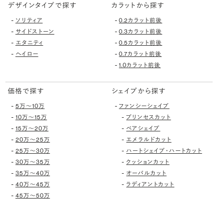
デザインタイプで探す
カラットから探す
-
-
ソリティア
0.2カラット前後
-
-
サイドストーン
0.3カラット前後
-
-
エタニティ
0.5カラット前後
-
-
ヘイロー
0.7カラット前後
-
1.0カラット前後
価格で探す
シェイプから探す
-
-
5万〜10万
ファンシーシェイプ
-
-
10万〜15万
プリンセスカット
-
-
15万〜20万
ペアシェイプ
-
-
20万〜25万
エメラルドカット
-
-
25万〜30万
ハートシェイプ・ハートカット
-
-
30万〜35万
クッションカット
-
-
35万〜40万
オーバルカット
-
-
40万〜45万
ラディアントカット
-
45万〜50万