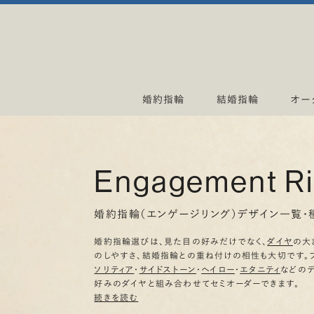
婚約指輪
結婚指輪
オー
Engagement R
婚約指輪（エンゲージリング）デザイン一覧・
婚約指輪選びは、見た目の好みだけでなく、
ダイヤ
の大
のしやすさ、結婚指輪との重ね付けの相性も大切です。
ソリティア
・
サイドストーン
・
ヘイロー
・
エタニティ
などの
好みのダイヤと組み合わせてセミオーダーできます。
続きを読む