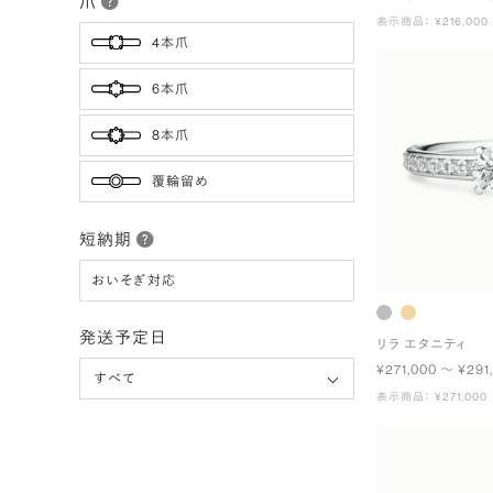
爪
表示商品： ¥216,000
4本爪
6本爪
8本爪
覆輪留め
短納期
おいそぎ対応
発送予定日
リラ エタニティ
¥271,000 〜 ¥291
表示商品： ¥271,000