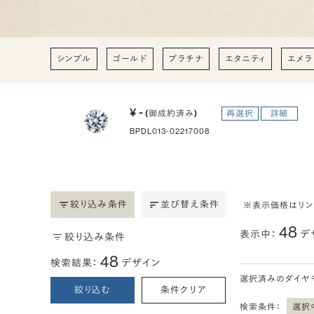
シンプル
ゴールド
プラチナ
エタニティ
エメラ
¥ -
(御成約済み)
再選択
詳細
BPDL013-02217008
絞り込み条件
並び替え条件
※表示価格はリ
48
表示中：
デ
絞り込み条件
48
検索結果：
デザイン
選択済みのダイヤ
絞り込む
条件クリア
検索条件：
選択中