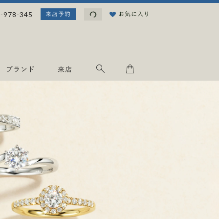
読
-978-345
お気に入り
来店予約
み
込
み
中
.
ブランド
来店
.
.