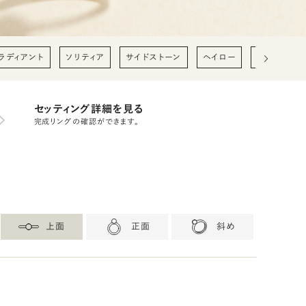
ラディアント
ソリティア
サイドストーン
ヘイロー
0.2ct
0
セッティング詳細を見る
完成リングの確認ができます。
上面
正面
斜め