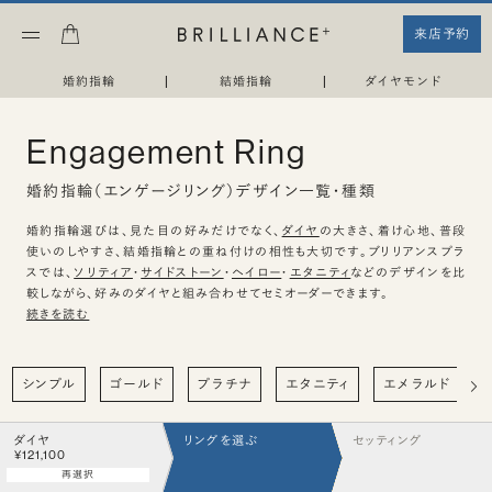
来店予約
婚約指輪
|
結婚指輪
|
ダイヤモンド
Engagement Ring
婚約指輪（エンゲージリング）デザイン一覧・種類
婚約指輪選びは、見た目の好みだけでなく、
ダイヤ
の大きさ、着け心地、普段
使いのしやすさ、結婚指輪との重ね付けの相性も大切です。ブリリアンスプラ
スでは、
ソリティア
・
サイドストーン
・
ヘイロー
・
エタニティ
などのデザインを比
較しながら、好みのダイヤと組み合わせてセミオーダーできます。
続きを読む
シンプル
ゴールド
プラチナ
エタニティ
エメラルド
ダイヤ
リングを選ぶ
セッティング
¥121,100
再選択