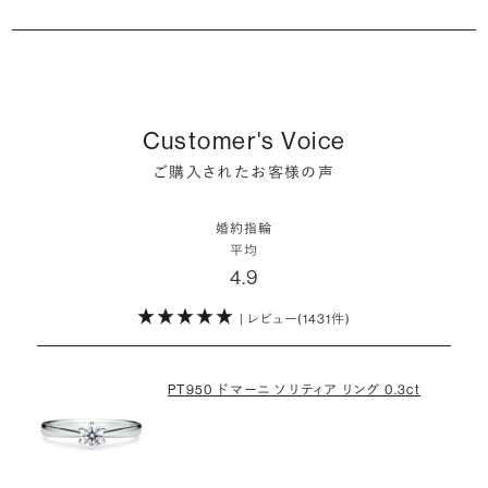
るはずです。
婚約指輪の人気デザインランキングを見る
婚約指輪は婚約期間中だけでなく、結婚後も活躍するジュエリーで
た」というケースもあります。
ダイヤモンド供給元のデータと直接繋がる独自の検索画面で、品質を
詳しくはこちら
確かに、最近は「お相手の好きなデザインを確実に選べる」という理由
す。使い方に決まりはありませんが、身内やお友達、知人の結婚式やパ
細かく設定し検索が可能です。限られた候補から選ぶのではなく、ま
婚約指輪のおすすめの選び方を詳しく
で、お二人で来店されるケースが一般的になってきています。
ーティなどの特別なシーンはもちろん、日常の場面でも身に着けると
また、婚約記念品を贈った方のうち26.2%が婚約ネックレスを選ぶな
だ誰も触れていないダイヤモンドから、品質も価格も納得するあなた
普段使いしやすいデザインの選び方を詳しく
いう方が増えています。
ど、近年は婚約指輪以外のジュエリーの選択肢にも注目が集まってい
だけの一石を探し婚約指輪をオーダーしていただけます。
しかし、サプライズで贈り贈られるのも、やはり素敵な経験。ブリリアン
ます。
Customer's Voice
スプラスではサプライズでもお相手のご希望を叶えられるよう、ダイヤ
・鑑定書が付属
詳しくはこちら
ご購入されたお客様の声
モンドをサプライズで贈りデザインは後から二人で選ぶ『ダイヤモンド
お相手の気持ちに寄り添いながら、お二人にとって後悔のない選択を
婚約指輪用のすべてのダイヤモンドに、国内外の信頼性の高い鑑定
でプロポーズ』というサービスもご用意しています。
検討していただければと思います。
機関が発行した鑑定書が付き、品質が保証されます。
婚約指輪
※データ出典：結婚マーケット調査2025
平均
ぜひお二人らしいスタイルを見つけてみてください。
4.9
・メレダイヤモンドまでブライダル品質
婚約指輪にさらなる華やかさを添える小ぶりなダイヤモンドも、一般的
| レビュー(1431件)
詳しくはこちら
にブライダルで使われる品質以上のもののみを厳選して使用していま
す。輝きの違いをお楽しみください。
PT950 ドマーニ ソリティア リング 0.3ct
わたしたちのダイヤモンドについて