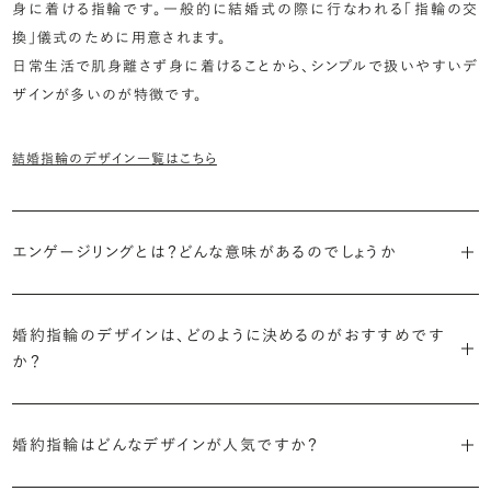
身に着ける指輪です。一般的に結婚式の際に行なわれる「指輪の交
換」儀式のために用意されます。
日常生活で肌身離さず身に着けることから、シンプルで扱いやすいデ
ザインが多いのが特徴です。
結婚指輪のデザイン一覧はこちら
エンゲージリングとは？どんな意味があるのでしょうか
ブライダルリングには婚約指輪と結婚指輪がありますが「エンゲージ
リング」は婚約指輪の別名です。
婚約指輪のデザインは、どのように決めるのがおすすめです
か？
「エンゲージリング」は実は和製英語。英語ではEngagement
婚約指輪の決め方としては、以下の3つを意識するのがおすすめで
Ring（エンゲージメントリング）と呼ばれます。
す。
婚約指輪はどんなデザインが人気ですか？