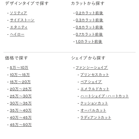
デザインタイプで探す
カラットから探す
-
-
ソリティア
0.2カラット前後
-
-
サイドストーン
0.3カラット前後
-
-
エタニティ
0.5カラット前後
-
-
ヘイロー
0.7カラット前後
-
1.0カラット前後
価格で探す
シェイプから探す
-
-
5万〜10万
ファンシーシェイプ
-
-
10万〜15万
プリンセスカット
-
-
15万〜20万
ペアシェイプ
-
-
20万〜25万
エメラルドカット
-
-
25万〜30万
ハートシェイプ・ハートカット
-
-
30万〜35万
クッションカット
-
-
35万〜40万
オーバルカット
-
-
40万〜45万
ラディアントカット
-
45万〜50万