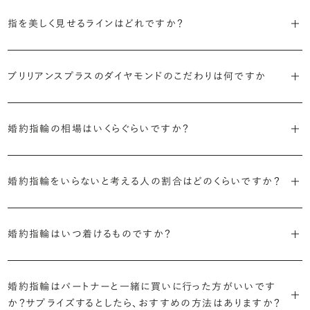
代表的かつ人気のデザインには、以下のようなものがあります。
・年齢を重ねても似合うリングを目指す
指を美しく見せるラインはどれですか？
流行に左右されないデザインであること、そして年齢を重ねた手にも
・「ソリティア」
似合う適度なボリュームがあることが理想的です。
S字やV字などを描く「ウェーブ」のデザインだと、より指が長く美しく
主役のダイヤモンド一石をシンプルに留めた最も王道のデザイン。ブ
見えやすいと言われています。
ブリリアンスプラスのダイヤモンドのこだわりは何ですか
リリアンスプラスでも不動の人気を誇ります。
・着用シーンを想像して選ぶ
日常的に身に着けたいのか、お出かけの時だけ身に着けたいのか
・国内有数の多彩なラインナップ
しかし、指を美しく見せるデザインはその人の手の骨格によって変わっ
・「サイドストーン」
で、適したデザインは変わってきます。普段使いの頻度が多ければ引っ
種類、品質、価格に至るまで、あらゆる価値観に合う多様なダイヤモン
婚約指輪の相場はいくらぐらいですか？
てきます。ぜひ、所要時間30秒のブリリアンスプラスオリジナル診断を
主役のダイヤモンドの横に小ぶりなメレダイヤモンドでアクセントを添
掛かりにくさに配慮されていたり、ダイヤモンドの大きさ自体も控えめ
ドをご用意しています。一般的な天然のラウンドシェイプだけでも3万
活用して、ご自身にぴったりのラインを探してみてください。
えたデザイン。愛らしい雰囲気が楽しめます。
な方が、扱いやすく活躍の頻度も高まるかもしれません。
2026年に発表された全国調査（※）によると婚約指輪の相場は全国
個以上。選択肢が多いからこそ、お一人おひとりに最適なご提案がで
平均で約43.8万円。30〜40万円未満の範囲で選ぶカップルが18.7%
婚約指輪をいらないと考える人の割合はどのくらいですか？
きます。
・「ヘイロー」
・何を重要視するか明確にする
婚約指輪診断を試してみる
と最も多く、20〜30万円未満、10〜20万円未満が続きます。
主役のダイヤモンドの輪郭をメレダイヤモンドで取り囲んだデザイン。
デザインで譲れないポイント、ダイヤモンドの品質で大切にしたいこと
2026年に発表された全国調査（※）によると、婚約記念品を贈られた
※データ出典：結婚マーケット調査2025
・業界の当たり前にとらわれない適正価格と透明性
華やかなデザインをお好みの方から非常に人気です。
などがはっきりするほど、理想の婚約指輪が探しやすくなります。
人は67.1%。そのうち婚約指輪を贈られた人は67.9%と、全体の約5割
婚約指輪はいつ着けるものですか？
流通の上流からの仕入れ、余分な在庫を持たない取り組みなどで、従
が婚約指輪を購入しなかったようです。
ブリリアンスプラスでは適正価格を心がけているため、一般的な相場
来のマージンの大半をカットし、ダイヤモンドの適正価格を実現。一石
さらに、指に沿うアームの部分はまっすぐなストレートの形状が、素材
とはいえたくさんの選択肢の中から、たった一つのリングを選ぶのは
贈られたその日から、お好みのタイミングで着け始めて問題ありませ
と同程度のご予算でより高品質なダイヤモンドをお選びいただくこと
ごとの価格・品質情報もすべて公開しています。
はプラチナがよく選ばれています。
簡単ではありません。決め方に悩んだら遠慮せずプロに相談してアド
ん。
婚約指輪はパートナーと一緒に買いに行った方がいいです
婚約指輪は結婚するために必須のものではありませんが、中には「昔
も可能です。
バイスを受けてみてください。より後悔のない婚約指輪選びにつなが
か？サプライズするとしたら、おすすめの方法はありますか？
から憧れがあったがパートナーに遠慮して欲しいと言い出せなかっ
・婚約指輪に留める一石を自分で選べる