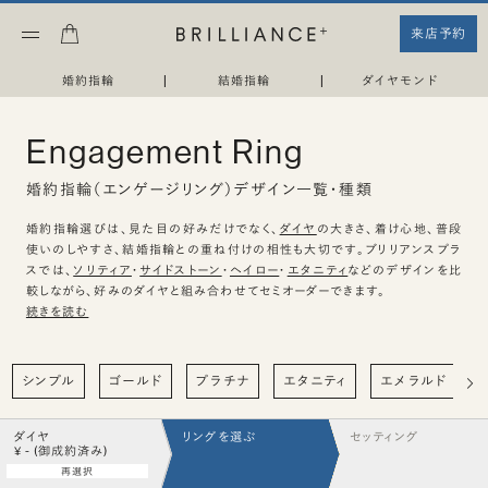
来店予約
婚約指輪
|
結婚指輪
|
ダイヤモンド
Engagement Ring
婚約指輪（エンゲージリング）デザイン一覧・種類
婚約指輪選びは、見た目の好みだけでなく、
ダイヤ
の大きさ、着け心地、普段
使いのしやすさ、結婚指輪との重ね付けの相性も大切です。ブリリアンスプラ
スでは、
ソリティア
・
サイドストーン
・
ヘイロー
・
エタニティ
などのデザインを比
較しながら、好みのダイヤと組み合わせてセミオーダーできます。
続きを読む
シンプル
ゴールド
プラチナ
エタニティ
エメラルド
ダイヤ
リングを選ぶ
セッティング
¥ - (御成約済み)
再選択