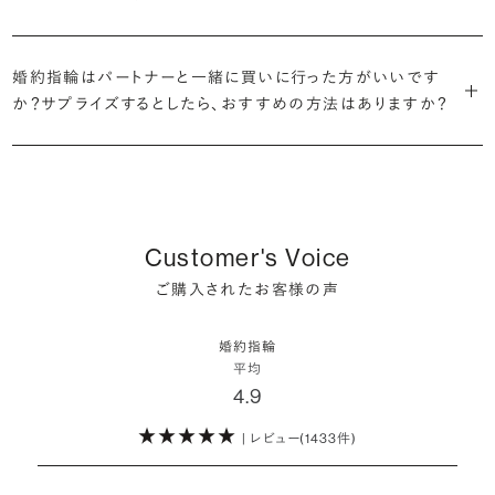
だけの一石を探し婚約指輪をオーダーしていただけます。
・充実したアフターサービス
割が婚約指輪を購入しなかったようです。
ブリリアンスプラスでは適正価格を心がけているため、一般的な相場
プラチナの婚約指輪
一般的に利用頻度が高い、リングのサイズ直しや表面の仕上げ直しな
贈られたその日から、お好みのタイミングで着け始めて問題ありませ
と同程度のご予算でより高品質なダイヤモンドをお選びいただくこと
・鑑定書が付属
どのメンテナンスについては全て永久「無料」保証。その他、万が一に
イエローゴールドの婚約指輪
婚約指輪はパートナーと一緒に買いに行った方がいいです
ん。
婚約指輪は結婚するために必須のものではありませんが、中には「昔
も可能です。
婚約指輪用のすべてのダイヤモンドに、国内外の信頼性の高い鑑定
備えたアフターサービスも永久保証で対応しております。
ピンクゴールドの婚約指輪
か？サプライズするとしたら、おすすめの方法はありますか？
から憧れがあったがパートナーに遠慮して欲しいと言い出せなかっ
機関が発行した鑑定書が付き、品質が保証されます。
シャンパンゴールドの婚約指輪
婚約指輪は婚約期間中だけでなく、結婚後も活躍するジュエリーで
た」というケースもあります。
詳しくはこちら
確かに、最近は「お相手の好きなデザインを確実に選べる」という理由
す。使い方に決まりはありませんが、身内やお友達、知人の結婚式やパ
コンビネーションの婚約指輪
・メレダイヤモンドまでブライダル品質
で、お二人で来店されるケースが一般的になってきています。
ーティなどの特別なシーンはもちろん、日常の場面でも身に着けると
また、婚約記念品を贈った方のうち26.2%が婚約ネックレスを選ぶな
婚約指輪にさらなる華やかさを添える小ぶりなダイヤモンドも、一般的
いう方が増えています。
ど、近年は婚約指輪以外のジュエリーの選択肢にも注目が集まってい
にブライダルで使われる品質以上のもののみを厳選して使用していま
しかし、サプライズで贈り贈られるのも、やはり素敵な経験。ブリリアン
Customer's Voice
ます。
す。輝きの違いをお楽しみください。
スプラスではサプライズでもお相手のご希望を叶えられるよう、ダイヤ
詳しくはこちら
ご購入されたお客様の声
モンドをサプライズで贈りデザインは後から二人で選ぶ『ダイヤモンド
お相手の気持ちに寄り添いながら、お二人にとって後悔のない選択を
わたしたちのダイヤモンドについて
でプロポーズ』というサービスもご用意しています。
検討していただければと思います。
婚約指輪
※データ出典：結婚マーケット調査2025
平均
ぜひお二人らしいスタイルを見つけてみてください。
4.9
| レビュー(1433件)
詳しくはこちら