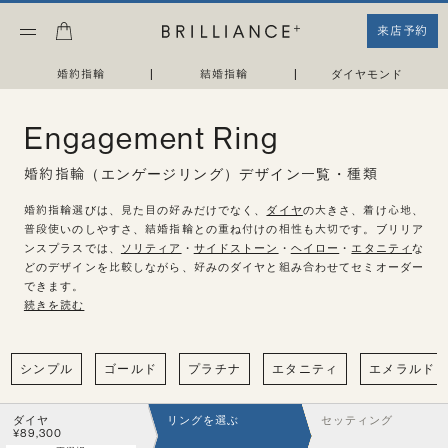
来店予約
婚約指輪
|
結婚指輪
|
ダイヤモンド
Engagement Ring
婚約指輪（エンゲージリング）デザイン一覧・種類
婚約指輪選びは、見た目の好みだけでなく、
ダイヤ
の大きさ、着け心地、普段
使いのしやすさ、結婚指輪との重ね付けの相性も大切です。ブリリアンスプラ
スでは、
ソリティア
・
サイドストーン
・
ヘイロー
・
エタニティ
などのデザインを比
較しながら、好みのダイヤと組み合わせてセミオーダーできます。
続きを読む
シンプル
ゴールド
プラチナ
エタニティ
エメラルド
ダイヤ
リングを選ぶ
セッティング
¥89,300
再選択