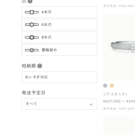
爪
表示商品： ¥165,000
4本爪
6本爪
8本爪
覆輪留め
短納期
おいそぎ対応
発送予定日
リラ エタニティ
¥227,000 〜 ¥24
表示商品： ¥227,000