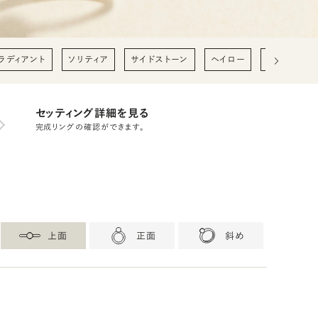
ラディアント
ソリティア
サイドストーン
ヘイロー
0.2ct
0
セッティング詳細を見る
完成リングの確認ができます。
上面
正面
斜め