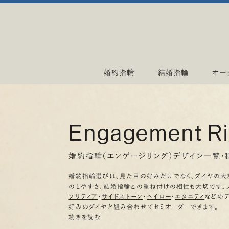
婚約指輪
結婚指輪
オー
Engagement R
婚約指輪（エンゲージリング）デザイン一覧・
婚約指輪選びは、見た目の好みだけでなく、
ダイヤ
の大
のしやすさ、結婚指輪との重ね付けの相性も大切です。
ソリティア
・
サイドストーン
・
ヘイロー
・
エタニティ
などの
好みのダイヤと組み合わせてセミオーダーできます。
続きを読む