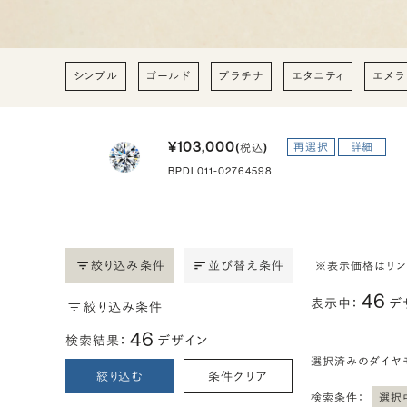
シンプル
ゴールド
プラチナ
エタニティ
エメラ
¥103,000
再選択
詳細
(税込)
BPDL011-02764598
絞り込み条件
並び替え条件
※表示価格はリ
46
表示中：
デ
絞り込み条件
46
検索結果：
デザイン
選択済みのダイヤ
絞り込む
条件クリア
検索条件：
選択中