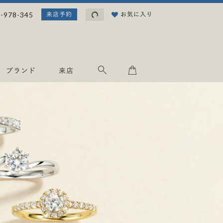
読
-978-345
お気に入り
来店予約
み
込
み
中
.
ブランド
来店
.
.