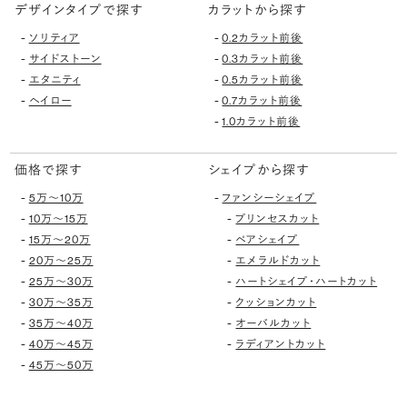
デザインタイプで探す
カラットから探す
-
-
ソリティア
0.2カラット前後
-
-
サイドストーン
0.3カラット前後
-
-
エタニティ
0.5カラット前後
-
-
ヘイロー
0.7カラット前後
-
1.0カラット前後
価格で探す
シェイプから探す
-
-
5万〜10万
ファンシーシェイプ
-
-
10万〜15万
プリンセスカット
-
-
15万〜20万
ペアシェイプ
-
-
20万〜25万
エメラルドカット
-
-
25万〜30万
ハートシェイプ・ハートカット
-
-
30万〜35万
クッションカット
-
-
35万〜40万
オーバルカット
-
-
40万〜45万
ラディアントカット
-
45万〜50万