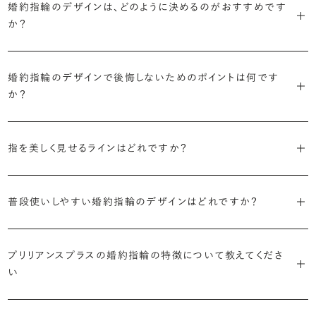
に留めた王道のデザイン「ソリティア」です。
婚約指輪のデザインは、どのように決めるのがおすすめです
リリアンスプラスでも不動の人気を誇ります。
か？
さらに、指に沿うアームの部分はまっすぐなストレートの形状が、素材
・「サイドストーン」
婚約指輪の決め方としては、以下の4つを意識するのがおすすめで
はプラチナがよく選ばれています。
主役のダイヤモンドの横に小ぶりなメレダイヤモンドでアクセントを添
す。
婚約指輪のデザインで後悔しないためのポイントは何です
えたデザイン。愛らしい雰囲気が楽しめます。
か？
婚約指輪の人気デザインランキングを見る
・順番に絞り込んでみる
・「エタニティ」
3つのポイントがあります。
まずはデザインの種類（ソリティア／サイドストーン／エタニティ等）を
リングに沿ってダイヤモンドが並ぶ華やかなデザイン。“永遠”を意味す
指を美しく見せるラインはどれですか？
絞り、次にアームのフォルム（ストレート／ウェーブ／V字）と素材（プ
るという点でも人気があります。
1つ目は結婚指輪との重ね付けを想定してデザインを選ぶこと、2つ目
ラチナ／ゴールド）を選ぶ流れがスムーズです。
S字やV字などを描く「ウェーブ」のデザインだと、より指が長く美しく
はライフスタイルに合った普段使いのしやすさを確認すること、3つ目
・「パヴェ」
見えやすいと言われています。
普段使いしやすい婚約指輪のデザインはどれですか？
は実物を指に着けて見え方を確かめることです。
・年齢を重ねても似合うリングを目指す
リングに小粒のダイヤモンドを敷き詰めた豪華で存在感あるデザイ
流行に左右されないデザインであること、そして年齢を重ねた手にも
ン。手元にしっかりと存在感を添えてくれます。
ダイヤモンドを留める爪の高さを低めにすることで、日常使いしやすく
しかし、指を美しく見せるデザインはその人の手の骨格によって変わっ
ブリリアンスプラスのショールームでは、すべてのデザインを、心ゆく
似合う適度なボリュームがあることが理想的です。
なります。ブリリアンスプラスでは、普段の生活の中でも婚約指輪を楽
プリリアンスプラスの婚約指輪の特徴について教えてくださ
てきます。ぜひ、所要時間30秒のブリリアンスプラスオリジナル診断を
までじっくりと試着していただけます。
・「ヘイロー」
い
しく身に着けていただけるよう、全てのデザインが高さを抑えて作られ
活用して、ご自身にぴったりのラインを探してみてください。
・着用シーンを想像して選ぶ
主役のダイヤモンドの輪郭をメレダイヤモンドで取り囲んだデザイン。
ています。
日常的に身に着けたいのか、お出かけの時だけ身に着けたいのか
ショールームで婚約指輪を試着する
華やかなデザインをお好みの方から非常に人気です。
・自分で組み合わせるオーダーメイド
で、適したデザインは変わってきます。普段使いの頻度が多ければ引っ