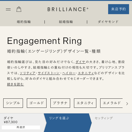
来店予約
婚約指輪
|
結婚指輪
|
ダイヤモンド
Engagement Ring
婚約指輪（エンゲージリング）デザイン一覧・種類
婚約指輪選びは、見た目の好みだけでなく、
ダイヤ
の大きさ、着け心地、普段
使いのしやすさ、結婚指輪との重ね付けの相性も大切です。ブリリアンスプラ
スでは、
ソリティア
・
サイドストーン
・
ヘイロー
・
エタニティ
などのデザインを比
較しながら、好みのダイヤと組み合わせてセミオーダーできます。
続きを読む
シンプル
ゴールド
プラチナ
エタニティ
エメラルド
ダイヤ
リングを選ぶ
セッティング
¥87,300
再選択