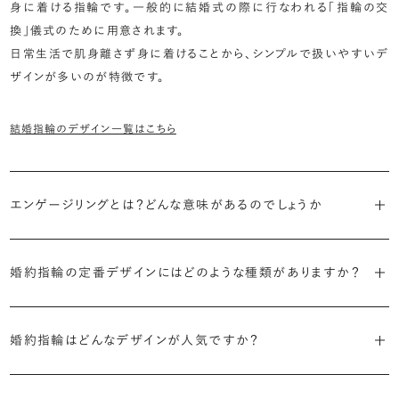
身に着ける指輪です。一般的に結婚式の際に行なわれる「指輪の交
換」儀式のために用意されます。
日常生活で肌身離さず身に着けることから、シンプルで扱いやすいデ
ザインが多いのが特徴です。
結婚指輪のデザイン一覧はこちら
エンゲージリングとは？どんな意味があるのでしょうか
ブライダルリングには婚約指輪と結婚指輪がありますが「エンゲージ
リング」は婚約指輪の別名です。
婚約指輪の定番デザインにはどのような種類がありますか？
婚約指輪のデザインは、大きく5つに分かれます。
「エンゲージリング」は実は和製英語。英語ではEngagement
婚約指輪はどんなデザインが人気ですか？
Ring（エンゲージメントリング）と呼ばれます。
・「ソリティア」
最もよく選ばれているデザインは、主役のダイヤモンド一石をシンプル
主役のダイヤモンド一石をシンプルに留めた最も王道のデザイン。ブ