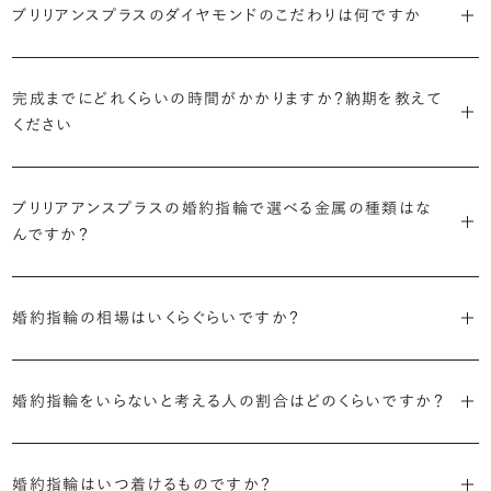
婚約指輪診断を試してみる
ブリリアンスプラスではすべての婚約指輪をリングデザインとダイヤ
ブリリアンスプラスのダイヤモンドのこだわりは何ですか
より洋服への引っかかりへの心配を少なくしたい場合は、爪を使わず
掛かりにくさに配慮されていたり、ダイヤモンドの大きさ自体も控えめ
ブリリアンスプラスでは70種類以上のデザインからお好みの1本をお
モンドを自由に組み合わせる、オーダーメイドでお作りしています。
地金でダイヤモンドを包み込むように留める「覆輪留め」もおすすめ
な方が、扱いやすく活躍の頻度も高まるかもしれません。
選びいただけます。
・国内有数の多彩なラインナップ
30,000個以上のダイヤモンドの中からお好みの1石を選び、70種類
です。
種類、品質、価格に至るまで、あらゆる価値観に合う多様なダイヤモン
完成までにどれくらいの時間がかかりますか？納期を教えて
以上のデザインと組み合わせて、世界に一つの婚約指輪を製作できま
・何を重要視するか明確にする
ください
ドをご用意しています。一般的な天然のラウンドシェイプだけでも3万
す。
迷った場合はショールームでジュエリーコンサルタントにぜひご相談
デザインで譲れないポイント、ダイヤモンドの品質で大切にしたいこと
個以上。選択肢が多いからこそ、お一人おひとりに最適なご提案がで
ください。お好みやライフスタイルを丁寧にヒアリングしながら、たくさ
などがはっきりするほど、理想の婚約指輪が探しやすくなります。
ブリリアンスプラスの婚約指輪は、ご注文ごとに熟練の宝飾職人が一
きます。
・誠実で透明性の高い価格設定
ん身に着けたいと思えるとっておきのデザインをご提案いたします。
つひとつ心をこめてお作りいたします。基本の納期は4週間前後、素材
ブリリアアンスプラスの婚約指輪で選べる金属の種類はな
ジュエリーの購入は初めてというお客様も多いからこそ、より安心して
迷った場合はショールームでジュエリーコンサルタントにご相談いた
んですか？
やデザインによって5週間ほどお日にちを頂戴する場合がございます。
・業界の当たり前にとらわれない適正価格と透明性
お選びいただくために。在庫を持たない、店舗を過剰に設けないな
だければ、お好みやライフスタイルに合ったデザインをご提案いたし
流通の上流からの仕入れ、余分な在庫を持たない取り組みなどで、従
ど、コストをカットすることで適正価格を実現しています。また、ご用意
ます。
婚約指輪の素材はプラチナ（Pt950）、ゴールド（K18）、プラチナとゴ
詳しくは各デザインの詳細ページをご確認いただくか、ショールームま
来のマージンの大半をカットし、ダイヤモンドの適正価格を実現。一石
しているすべてのデザインとダイヤモンドの価格をサイト上で公開して
ールドを組み合わせたコンビネーションからお選びいただけます。ゴ
婚約指輪の相場はいくらぐらいですか？
でお問い合わせください。
ごとの価格・品質情報もすべて公開しています。
います。
ールドは、イエローゴールド・ピンクゴールド・シャンパンゴールドのご
婚約指輪のおすすめの選び方を詳しく
2026年に発表された全国調査（※）によると婚約指輪の相場は全国
用意がございます。
普段使いしやすいデザインの選び方を詳しく
・婚約指輪に留める一石を自分で選べる
・すべてのダイヤモンドに鑑定書が付属
平均で約43.8万円。30〜40万円未満の範囲で選ぶカップルが18.7%
婚約指輪をいらないと考える人の割合はどのくらいですか？
ダイヤモンド供給元のデータと直接繋がる独自の検索画面で、品質を
婚約指輪の中央にお留めするダイヤモンドには、国内外の最大手鑑
と最も多く、20〜30万円未満、10〜20万円未満が続きます。
デザインによって対応する素材が変わりますので、詳しくは各デザイン
細かく設定し検索が可能です。限られた候補から選ぶのではなく、ま
定機関が発行する信頼性の高い鑑定書が付属いたします。
2026年に発表された全国調査（※）によると、婚約記念品を贈られた
※データ出典：結婚マーケット調査2025
の詳細ページをご覧ください。
だ誰も触れていないダイヤモンドから、品質も価格も納得するあなた
人は67.1%。そのうち婚約指輪を贈られた人は67.9%と、全体の約5割
婚約指輪はいつ着けるものですか？