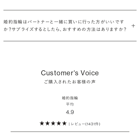
だけの一石を探し婚約指輪をオーダーしていただけます。
・充実したアフターサービス
が婚約指輪を購入しなかったようです。
ブリリアンスプラスでは適正価格を心がけているため、一般的な相場
プラチナの婚約指輪
一般的に利用頻度が高い、リングのサイズ直しや表面の仕上げ直しな
贈られたその日から、お好みのタイミングで着け始めて問題ありませ
と同程度のご予算でより高品質なダイヤモンドをお選びいただくこと
・鑑定書が付属
どのメンテナンスについては全て永久「無料」保証。その他、万が一に
イエローゴールドの婚約指輪
ん。
婚約指輪はパートナーと一緒に買いに行った方がいいです
婚約指輪は結婚するために必須のものではありませんが、中には「昔
も可能です。
婚約指輪用のすべてのダイヤモンドに、国内外の信頼性の高い鑑定
備えたアフターサービスも永久保証で対応しております。
ピンクゴールドの婚約指輪
か？サプライズするとしたら、おすすめの方法はありますか？
から憧れがあったがパートナーに遠慮して欲しいと言い出せなかっ
機関が発行した鑑定書が付き、品質が保証されます。
シャンパンゴールドの婚約指輪
婚約指輪は婚約期間中だけでなく、結婚後も活躍するジュエリーで
た」というケースもあります。
詳しくはこちら
確かに、最近は「お相手の好きなデザインを確実に選べる」という理由
す。使い方に決まりはありませんが、身内やお友達、知人の結婚式やパ
コンビネーションの婚約指輪
・メレダイヤモンドまでブライダル品質
で、お二人で来店されるケースが一般的になってきています。
ーティなどの特別なシーンはもちろん、日常の場面でも身に着けると
また、婚約記念品を贈った方のうち26.2%が婚約ネックレスを選ぶな
婚約指輪にさらなる華やかさを添える小ぶりなダイヤモンドも、一般的
いう方が増えています。
ど、近年は婚約指輪以外のジュエリーの選択肢にも注目が集まってい
にブライダルで使われる品質以上のもののみを厳選して使用していま
しかし、サプライズで贈り贈られるのも、やはり素敵な経験。ブリリアン
ます。
Customer's Voice
す。輝きの違いをお楽しみください。
スプラスではサプライズでもお相手のご希望を叶えられるよう、ダイヤ
詳しくはこちら
ご購入されたお客様の声
モンドをサプライズで贈りデザインは後から二人で選ぶ『ダイヤモンド
お相手の気持ちに寄り添いながら、お二人にとって後悔のない選択を
わたしたちのダイヤモンドについて
でプロポーズ』というサービスもご用意しています。
検討していただければと思います。
婚約指輪
※データ出典：結婚マーケット調査2025
平均
ぜひお二人らしいスタイルを見つけてみてください。
4.9
| レビュー(1431件)
詳しくはこちら