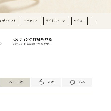
ラディアント
ソリティア
サイドストーン
ヘイロー
0.2ct
0
セッティング詳細を見る
完成リングの確認ができます。
上面
正面
斜め