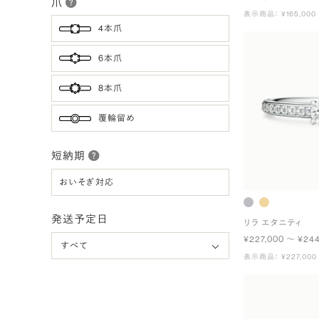
爪
表示商品： ¥165,000
4本爪
6本爪
8本爪
覆輪留め
短納期
おいそぎ対応
発送予定日
リラ エタニティ
¥227,000 〜 ¥24
表示商品： ¥227,000