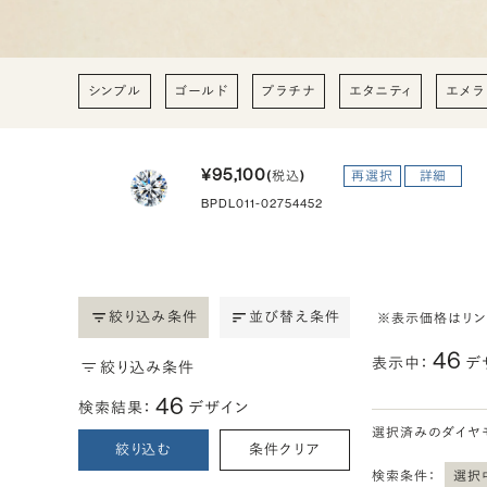
シンプル
ゴールド
プラチナ
エタニティ
エメラ
¥95,100
(税込)
再選択
詳細
BPDL011-02754452
絞り込み条件
並び替え条件
※表示価格はリ
46
表示中：
デ
絞り込み条件
46
検索結果：
デザイン
選択済みのダイヤ
絞り込む
条件クリア
検索条件：
選択中