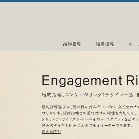
婚約指輪
結婚指輪
オー
Engagement R
婚約指輪（エンゲージリング）デザイン一覧・
婚約指輪選びは、見た目の好みだけでなく、
ダイヤ
の大
のしやすさ、結婚指輪との重ね付けの相性も大切です。
ソリティア
・
サイドストーン
・
ヘイロー
・
エタニティ
などの
好みのダイヤと組み合わせてセミオーダーできます。
続きを読む