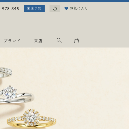
読
-978-345
お気に入り
来店予約
み
込
み
中
.
ブランド
来店
.
.