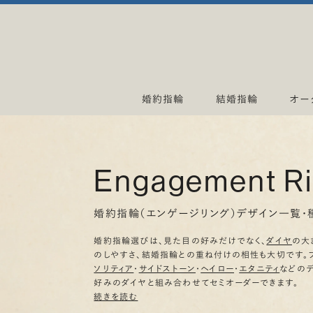
婚約指輪
結婚指輪
オー
Engagement R
婚約指輪（エンゲージリング）デザイン一覧・
婚約指輪選びは、見た目の好みだけでなく、
ダイヤ
の大
のしやすさ、結婚指輪との重ね付けの相性も大切です。
ソリティア
・
サイドストーン
・
ヘイロー
・
エタニティ
などの
好みのダイヤと組み合わせてセミオーダーできます。
続きを読む