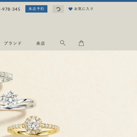
読
-978-345
お気に入り
来店予約
み
込
み
中
.
ブランド
来店
.
.