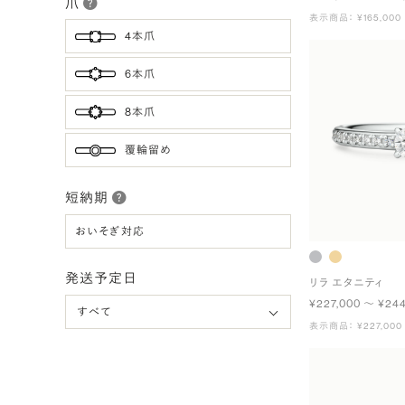
爪
表示商品： ¥165,000
4本爪
6本爪
8本爪
覆輪留め
短納期
おいそぎ対応
発送予定日
リラ エタニティ
¥227,000 〜 ¥24
表示商品： ¥227,000