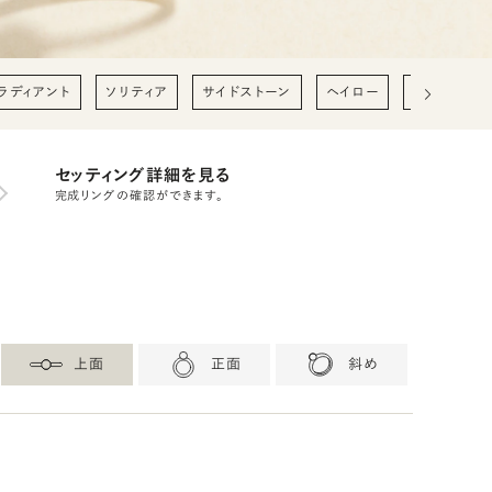
ラディアント
ソリティア
サイドストーン
ヘイロー
0.2ct
0
セッティング詳細を見る
完成リングの確認ができます。
上面
正面
斜め