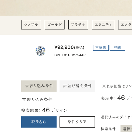
シンプル
ゴールド
プラチナ
エタニティ
エメラ
¥92,900
(税込)
再選択
詳細
BPDL011-02754451
絞り込み条件
並び替え条件
※表示価格はリ
46
表示中：
デ
絞り込み条件
46
検索結果：
デザイン
選択済みのダイヤ
絞り込む
条件クリア
検索条件：
選択中