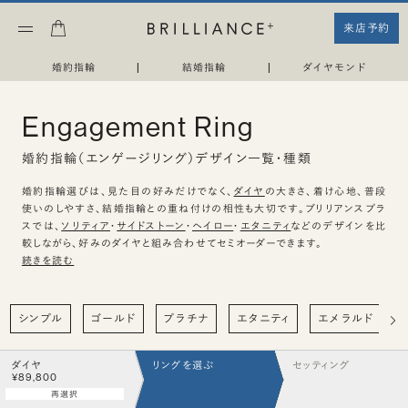
来店予約
婚約指輪
|
結婚指輪
|
ダイヤモンド
Engagement Ring
婚約指輪（エンゲージリング）デザイン一覧・種類
婚約指輪選びは、見た目の好みだけでなく、
ダイヤ
の大きさ、着け心地、普段
使いのしやすさ、結婚指輪との重ね付けの相性も大切です。ブリリアンスプラ
スでは、
ソリティア
・
サイドストーン
・
ヘイロー
・
エタニティ
などのデザインを比
較しながら、好みのダイヤと組み合わせてセミオーダーできます。
続きを読む
シンプル
ゴールド
プラチナ
エタニティ
エメラルド
ダイヤ
リングを選ぶ
セッティング
¥89,800
再選択