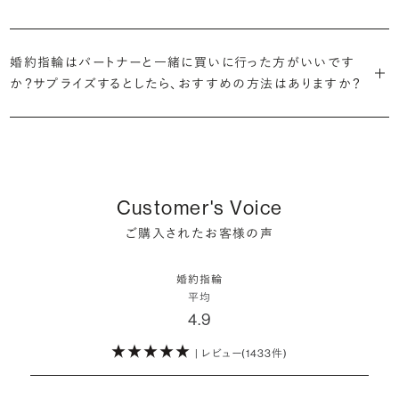
だけの一石を探し婚約指輪をオーダーしていただけます。
・充実したアフターサービス
割が婚約指輪を購入しなかったようです。
ブリリアンスプラスでは適正価格を心がけているため、一般的な相場
プラチナの婚約指輪
一般的に利用頻度が高い、リングのサイズ直しや表面の仕上げ直しな
贈られたその日から、お好みのタイミングで着け始めて問題ありませ
と同程度のご予算でより高品質なダイヤモンドをお選びいただくこと
・鑑定書が付属
どのメンテナンスについては全て永久「無料」保証。その他、万が一に
イエローゴールドの婚約指輪
婚約指輪はパートナーと一緒に買いに行った方がいいです
ん。
婚約指輪は結婚するために必須のものではありませんが、中には「昔
も可能です。
婚約指輪用のすべてのダイヤモンドに、国内外の信頼性の高い鑑定
備えたアフターサービスも永久保証で対応しております。
ピンクゴールドの婚約指輪
か？サプライズするとしたら、おすすめの方法はありますか？
から憧れがあったがパートナーに遠慮して欲しいと言い出せなかっ
機関が発行した鑑定書が付き、品質が保証されます。
シャンパンゴールドの婚約指輪
婚約指輪は婚約期間中だけでなく、結婚後も活躍するジュエリーで
た」というケースもあります。
詳しくはこちら
確かに、最近は「お相手の好きなデザインを確実に選べる」という理由
す。使い方に決まりはありませんが、身内やお友達、知人の結婚式やパ
コンビネーションの婚約指輪
・メレダイヤモンドまでブライダル品質
で、お二人で来店されるケースが一般的になってきています。
ーティなどの特別なシーンはもちろん、日常の場面でも身に着けると
また、婚約記念品を贈った方のうち26.2%が婚約ネックレスを選ぶな
婚約指輪にさらなる華やかさを添える小ぶりなダイヤモンドも、一般的
いう方が増えています。
ど、近年は婚約指輪以外のジュエリーの選択肢にも注目が集まってい
にブライダルで使われる品質以上のもののみを厳選して使用していま
しかし、サプライズで贈り贈られるのも、やはり素敵な経験。ブリリアン
Customer's Voice
ます。
す。輝きの違いをお楽しみください。
スプラスではサプライズでもお相手のご希望を叶えられるよう、ダイヤ
詳しくはこちら
ご購入されたお客様の声
モンドをサプライズで贈りデザインは後から二人で選ぶ『ダイヤモンド
お相手の気持ちに寄り添いながら、お二人にとって後悔のない選択を
わたしたちのダイヤモンドについて
でプロポーズ』というサービスもご用意しています。
検討していただければと思います。
婚約指輪
※データ出典：結婚マーケット調査2025
平均
ぜひお二人らしいスタイルを見つけてみてください。
4.9
| レビュー(1433件)
詳しくはこちら