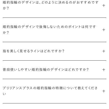
婚約指輪のデザインは、どのように決めるのがおすすめです
に留めた王道のデザイン「ソリティア」です。
リリアンスプラスでも不動の人気を誇ります。
か？
さらに、指に沿うアームの部分はまっすぐなストレートの形状が、素材
・「サイドストーン」
婚約指輪の決め方としては、以下の4つを意識するのがおすすめで
はプラチナがよく選ばれています。
主役のダイヤモンドの横に小ぶりなメレダイヤモンドでアクセントを添
婚約指輪のデザインで後悔しないためのポイントは何です
す。
えたデザイン。愛らしい雰囲気が楽しめます。
か？
婚約指輪の人気デザインランキングを見る
・順番に絞り込んでみる
・「エタニティ」
3つのポイントがあります。
まずはデザインの種類（ソリティア／サイドストーン／エタニティ等）を
リングに沿ってダイヤモンドが並ぶ華やかなデザイン。“永遠”を意味す
指を美しく見せるラインはどれですか？
絞り、次にアームのフォルム（ストレート／ウェーブ／V字）と素材（プ
るという点でも人気があります。
1つ目は結婚指輪との重ね付けを想定してデザインを選ぶこと、2つ目
ラチナ／ゴールド）を選ぶ流れがスムーズです。
S字やV字などを描く「ウェーブ」のデザインだと、より指が長く美しく
はライフスタイルに合った普段使いのしやすさを確認すること、3つ目
・「パヴェ」
普段使いしやすい婚約指輪のデザインはどれですか？
見えやすいと言われています。
は実物を指に着けて見え方を確かめることです。
・年齢を重ねても似合うリングを目指す
リングに小粒のダイヤモンドを敷き詰めた豪華で存在感あるデザイ
流行に左右されないデザインであること、そして年齢を重ねた手にも
ン。手元にしっかりと存在感を添えてくれます。
ダイヤモンドを留める爪の高さを低めにすることで、日常使いしやすく
しかし、指を美しく見せるデザインはその人の手の骨格によって変わっ
ブリリアンスプラスのショールームでは、すべてのデザインを、心ゆく
似合う適度なボリュームがあることが理想的です。
プリリアンスプラスの婚約指輪の特徴について教えてくださ
なります。ブリリアンスプラスでは、普段の生活の中でも婚約指輪を楽
てきます。ぜひ、所要時間30秒のブリリアンスプラスオリジナル診断を
までじっくりと試着していただけます。
・「ヘイロー」
い
しく身に着けていただけるよう、全てのデザインが高さを抑えて作られ
活用して、ご自身にぴったりのラインを探してみてください。
・着用シーンを想像して選ぶ
主役のダイヤモンドの輪郭をメレダイヤモンドで取り囲んだデザイン。
ています。
日常的に身に着けたいのか、お出かけの時だけ身に着けたいのか
ショールームで婚約指輪を試着する
華やかなデザインをお好みの方から非常に人気です。
・自分で組み合わせるオーダーメイド
婚約指輪診断を試してみる