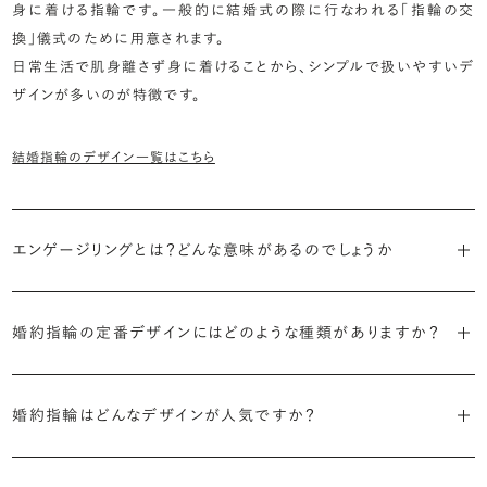
身に着ける指輪です。一般的に結婚式の際に行なわれる「指輪の交
換」儀式のために用意されます。
日常生活で肌身離さず身に着けることから、シンプルで扱いやすいデ
ザインが多いのが特徴です。
結婚指輪のデザイン一覧はこちら
エンゲージリングとは？どんな意味があるのでしょうか
ブライダルリングには婚約指輪と結婚指輪がありますが「エンゲージ
婚約指輪の定番デザインにはどのような種類がありますか？
リング」は婚約指輪の別名です。
婚約指輪のデザインは、大きく5つに分かれます。
「エンゲージリング」は実は和製英語。英語ではEngagement
婚約指輪はどんなデザインが人気ですか？
Ring（エンゲージメントリング）と呼ばれます。
・「ソリティア」
最もよく選ばれているデザインは、主役のダイヤモンド一石をシンプル
主役のダイヤモンド一石をシンプルに留めた最も王道のデザイン。ブ