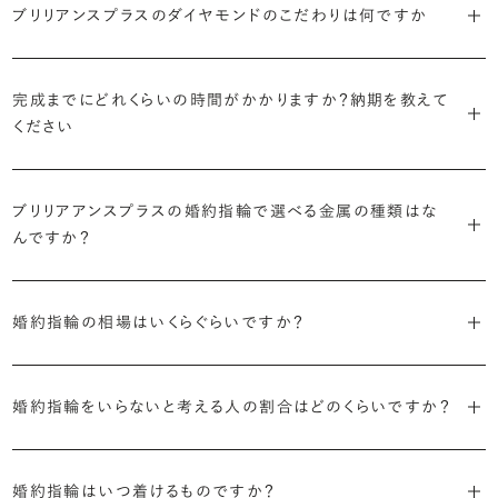
で、適したデザインは変わってきます。普段使いの頻度が多ければ引っ
ブリリアンスプラスのダイヤモンドのこだわりは何ですか
ブリリアンスプラスではすべての婚約指輪をリングデザインとダイヤ
より洋服への引っかかりへの心配を少なくしたい場合は、爪を使わず
掛かりにくさに配慮されていたり、ダイヤモンドの大きさ自体も控えめ
ブリリアンスプラスでは70種類以上のデザインからお好みの1本をお
モンドを自由に組み合わせる、オーダーメイドでお作りしています。
地金でダイヤモンドを包み込むように留める「覆輪留め」もおすすめ
な方が、扱いやすく活躍の頻度も高まるかもしれません。
選びいただけます。
・国内有数の多彩なラインナップ
30,000個以上のダイヤモンドの中からお好みの1石を選び、70種類
です。
完成までにどれくらいの時間がかかりますか？納期を教えて
種類、品質、価格に至るまで、あらゆる価値観に合う多様なダイヤモン
以上のデザインと組み合わせて、世界に一つの婚約指輪を製作できま
・何を重要視するか明確にする
ください
ドをご用意しています。一般的な天然のラウンドシェイプだけでも3万
す。
迷った場合はショールームでジュエリーコンサルタントにぜひご相談
デザインで譲れないポイント、ダイヤモンドの品質で大切にしたいこと
個以上。選択肢が多いからこそ、お一人おひとりに最適なご提案がで
ください。お好みやライフスタイルを丁寧にヒアリングしながら、たくさ
などがはっきりするほど、理想の婚約指輪が探しやすくなります。
ブリリアンスプラスの婚約指輪は、ご注文ごとに熟練の宝飾職人が一
きます。
・誠実で透明性の高い価格設定
ん身に着けたいと思えるとっておきのデザインをご提案いたします。
ブリリアアンスプラスの婚約指輪で選べる金属の種類はな
つひとつ心をこめてお作りいたします。基本の納期は4週間前後、素材
ジュエリーの購入は初めてというお客様も多いからこそ、より安心して
迷った場合はショールームでジュエリーコンサルタントにご相談いた
んですか？
やデザインによって5週間ほどお日にちを頂戴する場合がございます。
・業界の当たり前にとらわれない適正価格と透明性
お選びいただくために。在庫を持たない、店舗を過剰に設けないな
だければ、お好みやライフスタイルに合ったデザインをご提案いたし
流通の上流からの仕入れ、余分な在庫を持たない取り組みなどで、従
ど、コストをカットすることで適正価格を実現しています。また、ご用意
ます。
婚約指輪の素材はプラチナ（Pt950）、ゴールド（K18）、プラチナとゴ
詳しくは各デザインの詳細ページをご確認いただくか、ショールームま
来のマージンの大半をカットし、ダイヤモンドの適正価格を実現。一石
しているすべてのデザインとダイヤモンドの価格をサイト上で公開して
婚約指輪の相場はいくらぐらいですか？
ールドを組み合わせたコンビネーションからお選びいただけます。ゴ
でお問い合わせください。
ごとの価格・品質情報もすべて公開しています。
います。
ールドは、イエローゴールド・ピンクゴールド・シャンパンゴールドのご
婚約指輪のおすすめの選び方を詳しく
2026年に発表された全国調査（※）によると婚約指輪の相場は全国
用意がございます。
普段使いしやすいデザインの選び方を詳しく
・婚約指輪に留める一石を自分で選べる
・すべてのダイヤモンドに鑑定書が付属
婚約指輪をいらないと考える人の割合はどのくらいですか？
平均で約43.8万円。30〜40万円未満の範囲で選ぶカップルが18.7%
ダイヤモンド供給元のデータと直接繋がる独自の検索画面で、品質を
婚約指輪の中央にお留めするダイヤモンドには、国内外の最大手鑑
と最も多く、20〜30万円未満、10〜20万円未満が続きます。
デザインによって対応する素材が変わりますので、詳しくは各デザイン
細かく設定し検索が可能です。限られた候補から選ぶのではなく、ま
定機関が発行する信頼性の高い鑑定書が付属いたします。
2026年に発表された全国調査（※）によると、婚約記念品を贈られた
※データ出典：結婚マーケット調査2025
の詳細ページをご覧ください。
だ誰も触れていないダイヤモンドから、品質も価格も納得するあなた
婚約指輪はいつ着けるものですか？
人は67.1%。そのうち婚約指輪を贈られた人は67.9%と、全体の約5