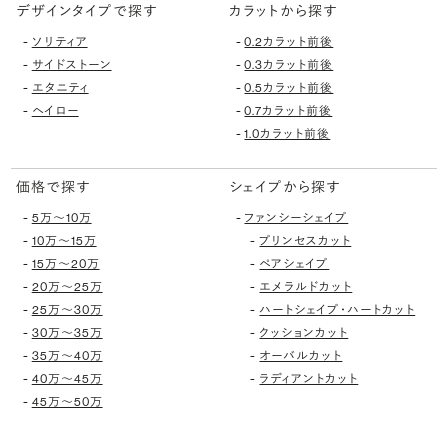
デザインタイプで探す
カラットから探す
-
-
ソリティア
0.2カラット前後
-
-
サイドストーン
0.3カラット前後
-
-
エタニティ
0.5カラット前後
-
-
ヘイロー
0.7カラット前後
-
1.0カラット前後
価格で探す
シェイプから探す
-
-
5万〜10万
ファンシーシェイプ
-
-
10万〜15万
プリンセスカット
-
-
15万〜20万
ペアシェイプ
-
-
20万〜25万
エメラルドカット
-
-
25万〜30万
ハートシェイプ・ハートカット
-
-
30万〜35万
クッションカット
-
-
35万〜40万
オーバルカット
-
-
40万〜45万
ラディアントカット
-
45万〜50万