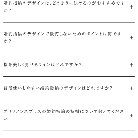
に留めた王道のデザイン「ソリティア」です。
婚約指輪のデザインは、どのように決めるのがおすすめです
リリアンスプラスでも不動の人気を誇ります。
か？
さらに、指に沿うアームの部分はまっすぐなストレートの形状が、素材
・「サイドストーン」
婚約指輪の決め方としては、以下の4つを意識するのがおすすめで
はプラチナがよく選ばれています。
主役のダイヤモンドの横に小ぶりなメレダイヤモンドでアクセントを添
す。
婚約指輪のデザインで後悔しないためのポイントは何です
えたデザイン。愛らしい雰囲気が楽しめます。
か？
婚約指輪の人気デザインランキングを見る
・順番に絞り込んでみる
・「エタニティ」
3つのポイントがあります。
まずはデザインの種類（ソリティア／サイドストーン／エタニティ等）を
リングに沿ってダイヤモンドが並ぶ華やかなデザイン。“永遠”を意味す
指を美しく見せるラインはどれですか？
絞り、次にアームのフォルム（ストレート／ウェーブ／V字）と素材（プ
るという点でも人気があります。
1つ目は結婚指輪との重ね付けを想定してデザインを選ぶこと、2つ目
ラチナ／ゴールド）を選ぶ流れがスムーズです。
S字やV字などを描く「ウェーブ」のデザインだと、より指が長く美しく
はライフスタイルに合った普段使いのしやすさを確認すること、3つ目
・「パヴェ」
見えやすいと言われています。
普段使いしやすい婚約指輪のデザインはどれですか？
は実物を指に着けて見え方を確かめることです。
・年齢を重ねても似合うリングを目指す
リングに小粒のダイヤモンドを敷き詰めた豪華で存在感あるデザイ
流行に左右されないデザインであること、そして年齢を重ねた手にも
ン。手元にしっかりと存在感を添えてくれます。
ダイヤモンドを留める爪の高さを低めにすることで、日常使いしやすく
しかし、指を美しく見せるデザインはその人の手の骨格によって変わっ
ブリリアンスプラスのショールームでは、すべてのデザインを、心ゆく
似合う適度なボリュームがあることが理想的です。
なります。ブリリアンスプラスでは、普段の生活の中でも婚約指輪を楽
プリリアンスプラスの婚約指輪の特徴について教えてくださ
てきます。ぜひ、所要時間30秒のブリリアンスプラスオリジナル診断を
までじっくりと試着していただけます。
・「ヘイロー」
い
しく身に着けていただけるよう、全てのデザインが高さを抑えて作られ
活用して、ご自身にぴったりのラインを探してみてください。
・着用シーンを想像して選ぶ
主役のダイヤモンドの輪郭をメレダイヤモンドで取り囲んだデザイン。
ています。
日常的に身に着けたいのか、お出かけの時だけ身に着けたいのか
ショールームで婚約指輪を試着する
華やかなデザインをお好みの方から非常に人気です。
・自分で組み合わせるオーダーメイド
で、適したデザインは変わってきます。普段使いの頻度が多ければ引っ