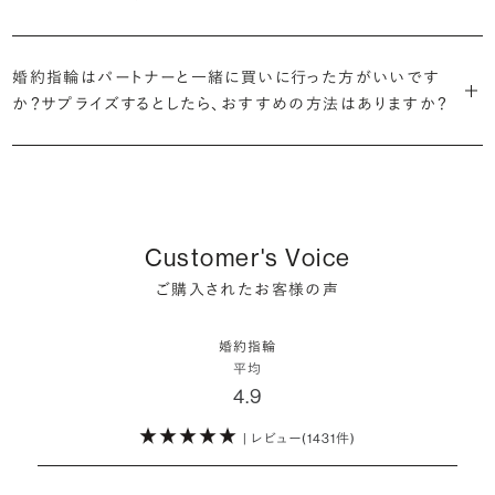
だけの一石を探し婚約指輪をオーダーしていただけます。
・充実したアフターサービス
が婚約指輪を購入しなかったようです。
ブリリアンスプラスでは適正価格を心がけているため、一般的な相場
プラチナの婚約指輪
一般的に利用頻度が高い、リングのサイズ直しや表面の仕上げ直しな
贈られたその日から、お好みのタイミングで着け始めて問題ありませ
と同程度のご予算でより高品質なダイヤモンドをお選びいただくこと
・鑑定書が付属
どのメンテナンスについては全て永久「無料」保証。その他、万が一に
イエローゴールドの婚約指輪
ん。
婚約指輪はパートナーと一緒に買いに行った方がいいです
婚約指輪は結婚するために必須のものではありませんが、中には「昔
も可能です。
婚約指輪用のすべてのダイヤモンドに、国内外の信頼性の高い鑑定
備えたアフターサービスも永久保証で対応しております。
ピンクゴールドの婚約指輪
か？サプライズするとしたら、おすすめの方法はありますか？
から憧れがあったがパートナーに遠慮して欲しいと言い出せなかっ
機関が発行した鑑定書が付き、品質が保証されます。
シャンパンゴールドの婚約指輪
婚約指輪は婚約期間中だけでなく、結婚後も活躍するジュエリーで
た」というケースもあります。
詳しくはこちら
確かに、最近は「お相手の好きなデザインを確実に選べる」という理由
す。使い方に決まりはありませんが、身内やお友達、知人の結婚式やパ
コンビネーションの婚約指輪
・メレダイヤモンドまでブライダル品質
で、お二人で来店されるケースが一般的になってきています。
ーティなどの特別なシーンはもちろん、日常の場面でも身に着けると
また、婚約記念品を贈った方のうち26.2%が婚約ネックレスを選ぶな
婚約指輪にさらなる華やかさを添える小ぶりなダイヤモンドも、一般的
いう方が増えています。
ど、近年は婚約指輪以外のジュエリーの選択肢にも注目が集まってい
にブライダルで使われる品質以上のもののみを厳選して使用していま
しかし、サプライズで贈り贈られるのも、やはり素敵な経験。ブリリアン
ます。
Customer's Voice
す。輝きの違いをお楽しみください。
スプラスではサプライズでもお相手のご希望を叶えられるよう、ダイヤ
詳しくはこちら
ご購入されたお客様の声
モンドをサプライズで贈りデザインは後から二人で選ぶ『ダイヤモンド
お相手の気持ちに寄り添いながら、お二人にとって後悔のない選択を
わたしたちのダイヤモンドについて
でプロポーズ』というサービスもご用意しています。
検討していただければと思います。
婚約指輪
※データ出典：結婚マーケット調査2025
平均
ぜひお二人らしいスタイルを見つけてみてください。
4.9
| レビュー(1431件)
詳しくはこちら