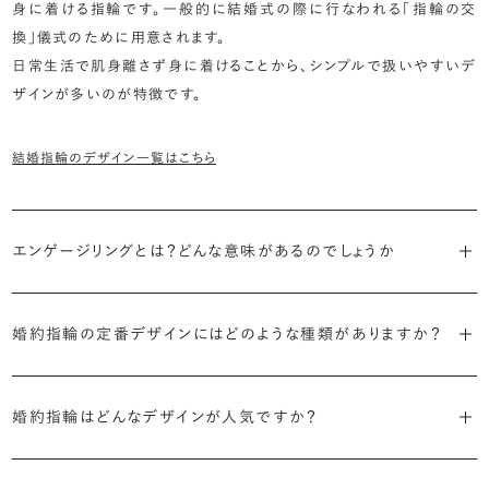
身に着ける指輪です。一般的に結婚式の際に行なわれる「指輪の交
換」儀式のために用意されます。
日常生活で肌身離さず身に着けることから、シンプルで扱いやすいデ
ザインが多いのが特徴です。
結婚指輪のデザイン一覧はこちら
エンゲージリングとは？どんな意味があるのでしょうか
ブライダルリングには婚約指輪と結婚指輪がありますが「エンゲージ
リング」は婚約指輪の別名です。
婚約指輪の定番デザインにはどのような種類がありますか？
婚約指輪のデザインは、大きく5つに分かれます。
「エンゲージリング」は実は和製英語。英語ではEngagement
婚約指輪はどんなデザインが人気ですか？
Ring（エンゲージメントリング）と呼ばれます。
・「ソリティア」
最もよく選ばれているデザインは、主役のダイヤモンド一石をシンプル
主役のダイヤモンド一石をシンプルに留めた最も王道のデザイン。ブ