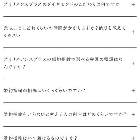
婚約指輪診断を試してみる
ブリリアンスプラスではすべての婚約指輪をリングデザインとダイヤ
ブリリアンスプラスのダイヤモンドのこだわりは何ですか
より洋服への引っかかりへの心配を少なくしたい場合は、爪を使わず
掛かりにくさに配慮されていたり、ダイヤモンドの大きさ自体も控えめ
ブリリアンスプラスでは70種類以上のデザインからお好みの1本をお
モンドを自由に組み合わせる、オーダーメイドでお作りしています。
地金でダイヤモンドを包み込むように留める「覆輪留め」もおすすめ
な方が、扱いやすく活躍の頻度も高まるかもしれません。
選びいただけます。
・国内有数の多彩なラインナップ
30,000個以上のダイヤモンドの中からお好みの1石を選び、70種類
です。
種類、品質、価格に至るまで、あらゆる価値観に合う多様なダイヤモン
完成までにどれくらいの時間がかかりますか？納期を教えて
以上のデザインと組み合わせて、世界に一つの婚約指輪を製作できま
・何を重要視するか明確にする
ください
ドをご用意しています。一般的な天然のラウンドシェイプだけでも3万
す。
迷った場合はショールームでジュエリーコンサルタントにぜひご相談
デザインで譲れないポイント、ダイヤモンドの品質で大切にしたいこと
個以上。選択肢が多いからこそ、お一人おひとりに最適なご提案がで
ください。お好みやライフスタイルを丁寧にヒアリングしながら、たくさ
などがはっきりするほど、理想の婚約指輪が探しやすくなります。
ブリリアンスプラスの婚約指輪は、ご注文ごとに熟練の宝飾職人が一
きます。
・誠実で透明性の高い価格設定
ん身に着けたいと思えるとっておきのデザインをご提案いたします。
つひとつ心をこめてお作りいたします。基本の納期は4週間前後、素材
ブリリアアンスプラスの婚約指輪で選べる金属の種類はな
ジュエリーの購入は初めてというお客様も多いからこそ、より安心して
迷った場合はショールームでジュエリーコンサルタントにご相談いた
んですか？
やデザインによって5週間ほどお日にちを頂戴する場合がございます。
・業界の当たり前にとらわれない適正価格と透明性
お選びいただくために。在庫を持たない、店舗を過剰に設けないな
だければ、お好みやライフスタイルに合ったデザインをご提案いたし
流通の上流からの仕入れ、余分な在庫を持たない取り組みなどで、従
ど、コストをカットすることで適正価格を実現しています。また、ご用意
ます。
婚約指輪の素材はプラチナ（Pt950）、ゴールド（K18）、プラチナとゴ
詳しくは各デザインの詳細ページをご確認いただくか、ショールームま
来のマージンの大半をカットし、ダイヤモンドの適正価格を実現。一石
しているすべてのデザインとダイヤモンドの価格をサイト上で公開して
ールドを組み合わせたコンビネーションからお選びいただけます。ゴ
婚約指輪の相場はいくらぐらいですか？
でお問い合わせください。
ごとの価格・品質情報もすべて公開しています。
います。
ールドは、イエローゴールド・ピンクゴールド・シャンパンゴールドのご
婚約指輪のおすすめの選び方を詳しく
2026年に発表された全国調査（※）によると婚約指輪の相場は全国
用意がございます。
普段使いしやすいデザインの選び方を詳しく
・婚約指輪に留める一石を自分で選べる
・すべてのダイヤモンドに鑑定書が付属
平均で約43.8万円。30〜40万円未満の範囲で選ぶカップルが18.7%
婚約指輪をいらないと考える人の割合はどのくらいですか？
ダイヤモンド供給元のデータと直接繋がる独自の検索画面で、品質を
婚約指輪の中央にお留めするダイヤモンドには、国内外の最大手鑑
と最も多く、20〜30万円未満、10〜20万円未満が続きます。
デザインによって対応する素材が変わりますので、詳しくは各デザイン
細かく設定し検索が可能です。限られた候補から選ぶのではなく、ま
定機関が発行する信頼性の高い鑑定書が付属いたします。
2026年に発表された全国調査（※）によると、婚約記念品を贈られた
※データ出典：結婚マーケット調査2025
の詳細ページをご覧ください。
だ誰も触れていないダイヤモンドから、品質も価格も納得するあなた
人は67.1%。そのうち婚約指輪を贈られた人は67.9%と、全体の約5割
婚約指輪はいつ着けるものですか？