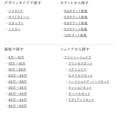
デザインタイプで探す
カラットから探す
-
-
ソリティア
0.2カラット前後
-
-
サイドストーン
0.3カラット前後
-
-
エタニティ
0.5カラット前後
-
-
ヘイロー
0.7カラット前後
-
1.0カラット前後
価格で探す
シェイプから探す
-
-
5万〜10万
ファンシーシェイプ
-
-
10万〜15万
プリンセスカット
-
-
15万〜20万
ペアシェイプ
-
-
20万〜25万
エメラルドカット
-
-
25万〜30万
ハートシェイプ・ハートカット
-
-
30万〜35万
クッションカット
-
-
35万〜40万
オーバルカット
-
-
40万〜45万
ラディアントカット
-
45万〜50万