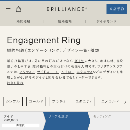
来店予約
婚約指輪
|
結婚指輪
|
ダイヤモンド
Engagement Ring
婚約指輪（エンゲージリング）デザイン一覧・種類
婚約指輪選びは、見た目の好みだけでなく、
ダイヤ
の大きさ、着け心地、普段
使いのしやすさ、結婚指輪との重ね付けの相性も大切です。ブリリアンスプラ
スでは、
ソリティア
・
サイドストーン
・
ヘイロー
・
エタニティ
などのデザインを比
較しながら、好みのダイヤと組み合わせてセミオーダーできます。
続きを読む
シンプル
ゴールド
プラチナ
エタニティ
エメラルド
ダイヤ
リングを選ぶ
セッティング
¥92,000
再選択