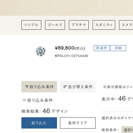
シンプル
ゴールド
プラチナ
エタニティ
エメラ
¥89,800
再選択
詳細
(税込)
BPDL011-02754436
絞り込み条件
並び替え条件
※表示価格はリ
46
表示中：
デ
絞り込み条件
46
検索結果：
デザイン
選択済みのダイヤ
絞り込む
条件クリア
検索条件：
選択中