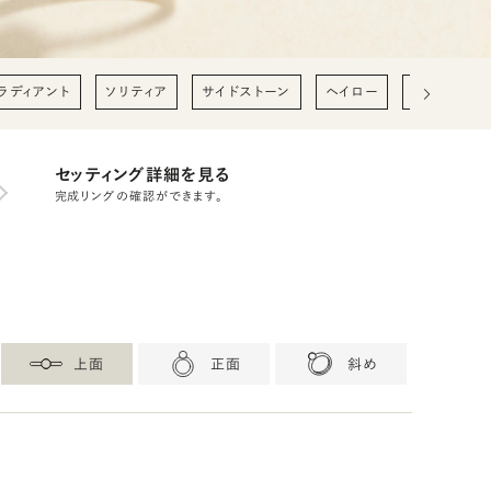
ラディアント
ソリティア
サイドストーン
ヘイロー
0.2ct
0
セッティング詳細を見る
完成リングの確認ができます。
上面
正面
斜め