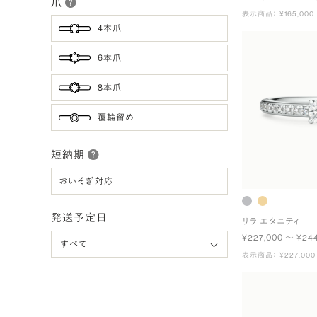
爪
表示商品： ¥165,000
4本爪
6本爪
8本爪
覆輪留め
短納期
おいそぎ対応
発送予定日
リラ エタニティ
¥227,000 〜 ¥24
表示商品： ¥227,000