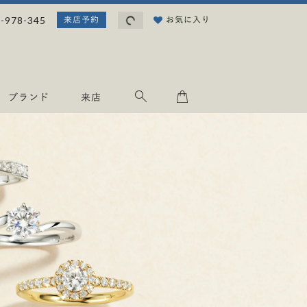
読
-978-345
お気に入り
来店予約
み
込
み
中
.
ブランド
来店
.
.