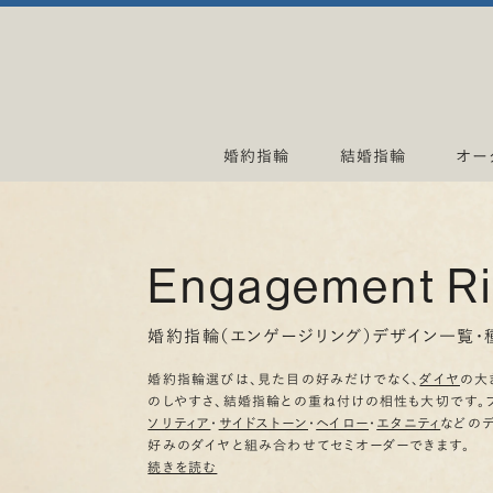
婚約指輪
結婚指輪
オー
Engagement R
婚約指輪（エンゲージリング）デザイン一覧・
婚約指輪選びは、見た目の好みだけでなく、
ダイヤ
の大
のしやすさ、結婚指輪との重ね付けの相性も大切です。
ソリティア
・
サイドストーン
・
ヘイロー
・
エタニティ
などの
好みのダイヤと組み合わせてセミオーダーできます。
続きを読む